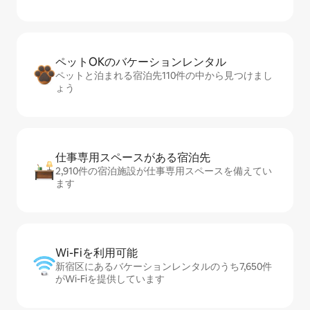
ペットOKのバ⁠ケ⁠ー⁠シ⁠ョ⁠ンレ⁠ン⁠タ⁠ル
ペットと泊まれる宿泊先110件の中から見つけまし
ょう
仕事専用ス⁠ペ⁠ー⁠スがあ⁠る宿⁠泊⁠先
2,910件の宿泊施設が仕事専用スペースを備えてい
ます
Wi-Fiを利⁠用⁠可⁠能
新宿区にあるバケーションレンタルのうち7,650件
がWi-Fiを提供しています