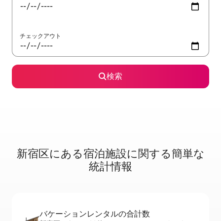
チェックアウト
検索
新宿区に⁠あ⁠る宿⁠泊⁠施⁠設⁠に関⁠す⁠る簡⁠単⁠な
統⁠計⁠情⁠報
バケーションレ⁠ン⁠タ⁠ル⁠の合⁠計⁠数