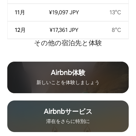
11月
¥19,097 JPY
13°C
12月
¥17,361 JPY
8°C
その他の宿⁠泊⁠先と体⁠験
Airbnb体験
新しいことを体験しましょう
Airbnb⁠サ⁠ー⁠ビ⁠ス
滞在をさ⁠ら⁠に特⁠別⁠に