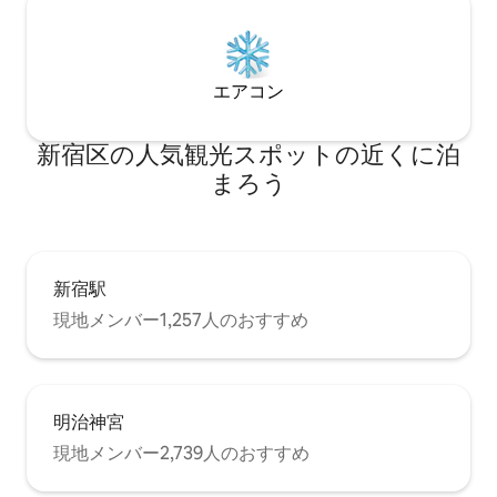
的な居酒屋。 🏪 徒歩3分 コンビニエンス
ストア。24時間体制で日常のニーズにお
応えします。 周辺の観光スポット 徒歩7
分で行ける場所： 新宿歌舞伎町 さまざま
エアコン
な特色のあるレストランやカフェ コンビ
ニエンスストアとドラッグストア 徒歩15
分で行ける場所： 伊勢丹新宿店 ドン・キ
新宿区の人気観光スポットの近くに泊
ホーテ新宿店 コリアンタウン（新大久
まろう
保） 花園神社 新宿ゴールデン街
新宿駅
現地メンバー1,257人のおすすめ
明治神宮
現地メンバー2,739人のおすすめ