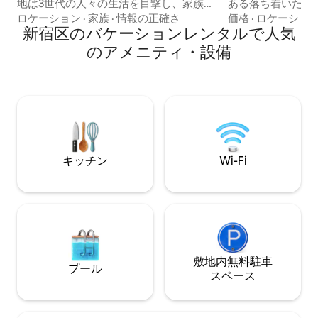
地は3世代の人々の生活を目撃し、家族の
ある落ち着いた文
温かさと思い出を受け継いでいます。
ら徒歩1分（エレ
ロケーション
·
家族
·
情報の正確さ
価格
·
ロケーショ
「璞 · 時光交響」へようこそ。私たちと一
新宿区のバケーションレンタルで人気
の好立地にあり、
緒に時の美しさを味わい、時の流れを感
草など主要観光地
のアメニティ・設備
じ、忘れられない旅を始めましょう！ 宿
スできます。 2025年に建てられたこの建
泊先の特徴 ★ 全室床暖房システム 東京の
物は、120㎡の広
寒い冬でも、温かく快適な滞在をお楽し
名様まで宿泊可能
みいただけます。 ★ 東京新宿の中心部 東
で作られ、天然の
京で最も繁華な中心部に位置し、都会の
建物はきっと訪れ
活気を感じることができると同時に、貴
美しい檜風呂を備
重な静かな空間も持つことができます。
じる滞在を体験で
★ 交通の便がとても良い 地下鉄東新宿駅
カウンターや家具
キッチン
Wi-Fi
まで徒歩わずか4分で、東京の主要な人気
たを非日常へと誘います。 
観光スポットや商業地区へのアクセスも
ンにはIHや調理
便利です。 周辺の生活体験 ここでは旅行
い長期滞在にも対応。 観光の拠
が便利なだけでなく、地元の人たちのよ
会の喧騒を離れた
うに暮らすこともできます。 🍞 徒歩5メ
時間をお過ごしください。 
ートル 地元の人々に人気のあるネット有
徒歩1分（EV出口徒
名人ベーカリーで、毎日焼きたての和風
最大8名様宿泊可能
パンを味わうことができます。 ☕ 徒歩20
スペース、贅沢な
敷地内無料駐⁠車
プール
メートル 人気の日本のバリスタコーヒー
ーム -IH、調理
ス⁠ペ⁠ー⁠ス
ショップで、東京の街角で最も本格的な
のフルキッチンを2
コーヒー文化を体験しましょう。 🍶 徒歩
Wi-Fi、エアコン
20メートル 近所の人たちがよく通う伝統