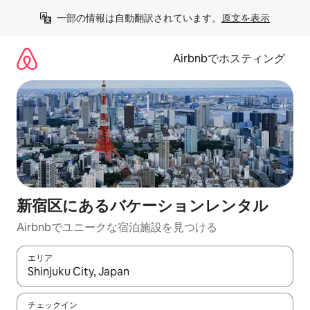
コ
一部の情報は自動翻訳されています。
原文を表示
ン
テ
ン
Airbnbでホスティング
ツ
に
ス
キ
ッ
プ
新宿区にあるバケーションレンタル
Airbnbでユニークな宿泊施設を見つける
エリア
検索結果が表示されたら、上下の矢印キーを使って移動するか、
チェックイン