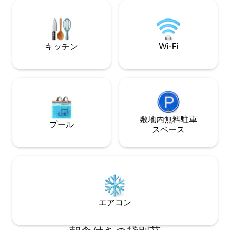
サイズのソファーベ
機、洗濯機 テレビ、冷蔵庫、電子レン
縦210cm）があ
ジ、トースター、 アイロン、ドライヤー3
やグループ、長期
つ 周辺環境 駅から徒歩10秒の場所にスー
自動洗浄ビデ付き
パー・薬局があり、大変便利です。 大型
型テレビ、キッチ
商業施設イトーヨーカドーも近く 地下食
キッチン
Wi-Fi
庫、洗濯機など基
品売場、飲食店、100円ショップ、無印良
具家電、その他備
品などあります
い捨て歯ブラシ、
ご用意しています。
食べ物は滞在中の
めに掲載していて
していません。 
ただけます。 ・
敷地内無料駐⁠車
プール
いでください。 
ス⁠ペ⁠ー⁠ス
とレイトチェックア
有料となります。
エアコン