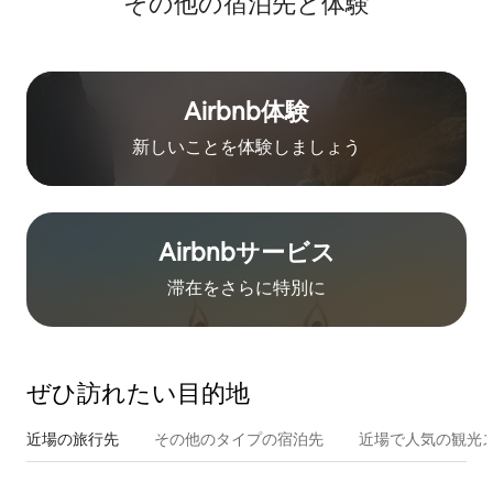
その他の宿⁠泊⁠先と体⁠験
Airbnb体験
新しいことを体験しましょう
Airbnb⁠サ⁠ー⁠ビ⁠ス
滞在をさ⁠ら⁠に特⁠別⁠に
ぜひ訪⁠れ⁠た⁠い目⁠的⁠地
近場の旅行先
その他のタ⁠イ⁠プ⁠の宿⁠泊⁠先
近場で人気の観光