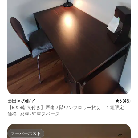
墨田区の個室
レビュー4
5 (45)
【B＆B朝食付き】戸建２階ワンフロワー貸切 １組限定
価格
·
家族
·
駐車スペース
スーパーホスト
スーパーホスト