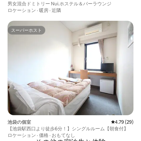
男女混合ドミトリー Nui.ホステル＆バーラウンジ
ロケーション
·
暖房
·
近隣
スーパーホスト
スーパーホスト
池袋の個室
レビュー29件
4.79 (29)
【池袋駅西口より徒歩6分！】シングルルーム【朝食付】
ロケーション
·
価格
·
おもてなし