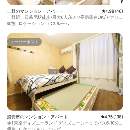
上野のマンション・アパート
レビュー46件
4.98 (46)
上野駅、日暮里駅徒歩/最大6人/広い/長期滞在OK/アクセス
良/家族歓迎/日本伝統の街
家族
·
ロケーション
·
バスルーム
スーパーホスト
スーパーホスト
浦安市のマンション・アパート
レビュー138件
4.75 (138)
＠1 東京ディズニーランド ディズニーシーまでバス6-10分
バス停 24Hスーパーなど徒歩1分
価格
·
ロケーション
·
テレビ