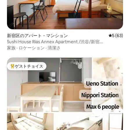
新宿区のアパート・マンション
レビュー6
5 (63)
Sushi House Rias Annex Apartment /渋谷/新宿...
家族
·
ロケーション
·
清潔さ
ゲストチョイス
大好評のゲストチョイスです。