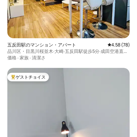
五反田駅のマンション・アパート
レビュー78件
4.58 (78)
品川区・目黒川桜並木·大崎·五反田駅徒歩5分·成田空港直通
ベール・エ-サクラ - 桜川眺め駐車可
価格
·
家族
·
清潔さ
ゲストチョイス
大好評のゲストチョイスです。