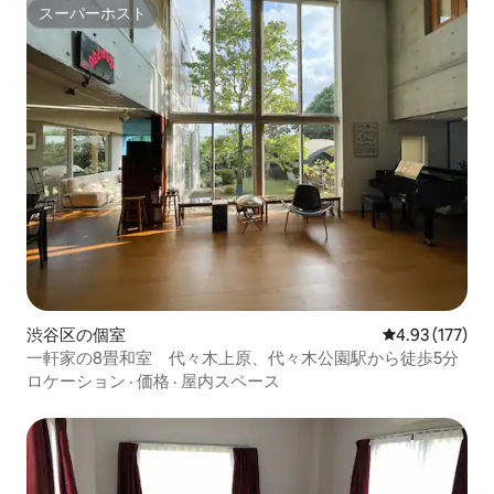
スーパーホスト
スーパーホスト
渋谷区の個室
レビュー177件
4.93 (177)
一軒家の8畳和室 代々木上原、代々木公園駅から徒歩5分
ロケーション
·
価格
·
屋内スペース