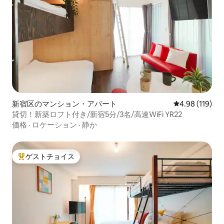
新宿区のマンション・アパート
レビュー119件
4.98 (119)
貸切！新築ロフト付き/新宿5分/3名/高速WiFi YR22
価格
·
ロケーション
·
静か
ゲストチョイス
大好評のゲストチョイスです。