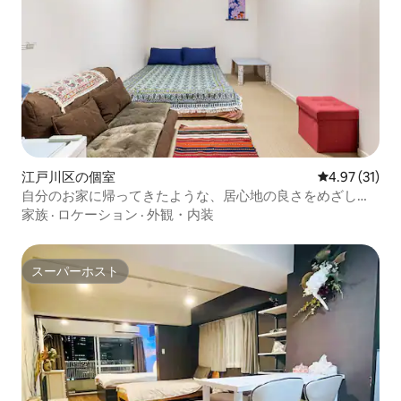
江戸川区の個室
レビュー31件
4.97 (31)
自分のお家に帰ってきたような、居心地の良さをめざして
います。無料朝食付きになりました！
家族
·
ロケーション
·
外観・内装
スーパーホスト
スーパーホスト