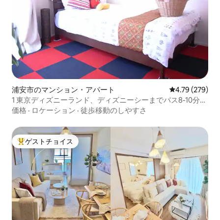
浦安市のマンション・アパート
レビュー279件
4.79 (279)
1 東京ディズニーランド、ディズニーシーまでバス8-10分
24Hスーパー徒歩1分
価格
·
ロケーション
·
徒歩移動のしやすさ
ゲストチョイス
大好評のゲストチョイスです。