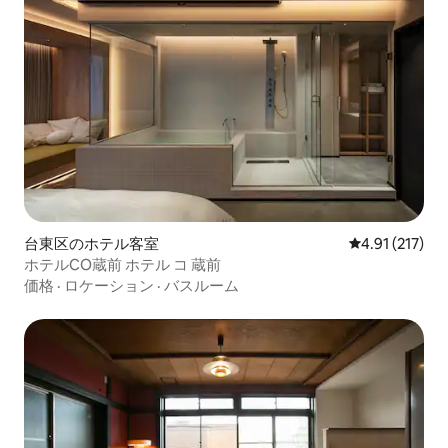
台東区のホテル客室
レビュー217
4.91 (217)
ホテルCO蔵前 ホテル コ 蔵前
価格
·
ロケーション
·
バスルーム