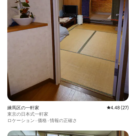
練馬区の一軒家
レビュー27件
4.48 (27)
東京の日本式一軒家
ロケーション
·
価格
·
情報の正確さ