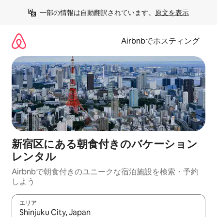
コ
一部の情報は自動翻訳されています。
原文を表示
ン
テ
ン
Airbnbでホスティング
ツ
に
ス
キ
ッ
プ
新宿区にある朝食付きのバケーション
レンタル
Airbnbで朝食付きのユニークな宿泊施設を検索・予約
しよう
エリア
検索結果が表示されたら、上下の矢印キーを使って移動するか、