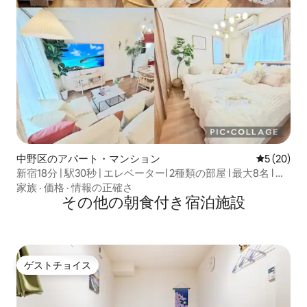
中野区のアパート・マンション
レビュー2
5 (20)
新宿18分 | 駅30秒 | エレベーターl 2種類の部屋 l 最大8名 l 最
大70㎡ | 商店街
家族
·
価格
·
情報の正確さ
その他の朝食付き宿泊施設
ゲストチョイス
ゲストチョイス