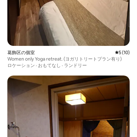
葛飾区の個室
レビュー1
5 (10)
Women only Yoga retreat. (ヨガリトリートプラン有り)
ロケーション
·
おもてなし
·
ランドリー