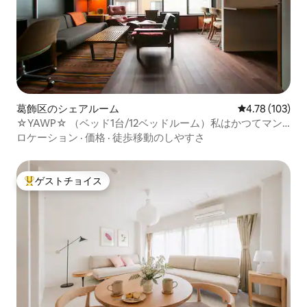
葛飾区のシェアルーム
レビュー103件
4.78 (103)
☆YAWP☆ （ベッド1台/12ベッドルーム）私はかつてマン
ガアーティストでした
ロケーション
·
価格
·
徒歩移動のしやすさ
ゲストチョイス
大好評のゲストチョイスです。