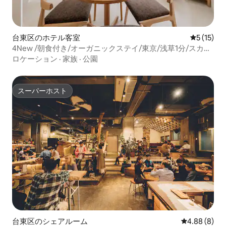
台東区のホテル客室
レビュー1
5 (15)
4New /朝食付き/オーガニックステイ/東京/浅草1分/スカイ
ツリー/カフェ併設/MAX4名
ロケーション
·
家族
·
公園
スーパーホスト
スーパーホスト
台東区のシェアルーム
レビュー8件
4.88 (8)