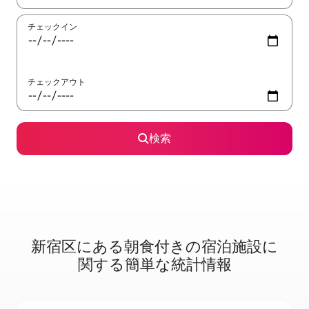
チェックイン
チェックアウト
検索
新宿区に⁠あ⁠る朝⁠食⁠付⁠き⁠の宿⁠泊⁠施⁠設⁠に
関⁠す⁠る簡⁠単⁠な統⁠計⁠情⁠報