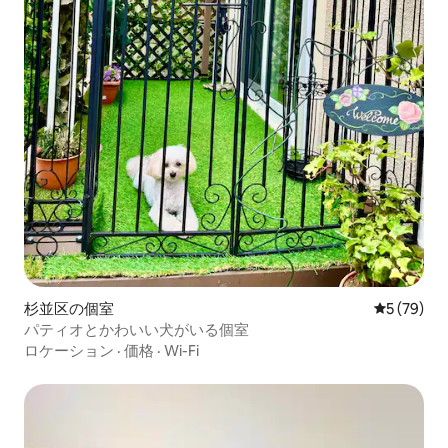
杉並区の個室
レビュー7
5 (79)
パティオとかわいい犬がいる個室
ロケーション
·
価格
·
Wi-Fi