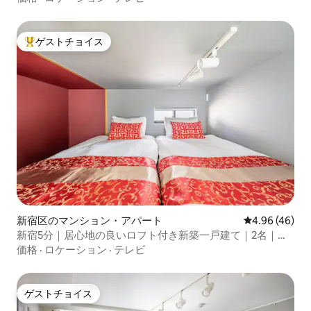
ゲストチョイス
大好評のゲストチョイスです。
新宿区のマンション・アパート
レビュー46件
4.96 (46)
新宿5分｜居心地の良いロフト付き新築一戸建て｜2名｜高
速フリーYRB
価格
·
ロケーション
·
テレビ
ゲストチョイス
ゲストチョイス