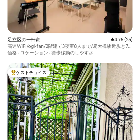
足立区の一軒家
レビュー25件
4.76 (25)
高速WIFI/ogi-fan/2階建て3寝室8人まで/扇大橋駅近歩き7
分/住宅街にある戸建
価格
·
ロケーション
·
徒歩移動のしやすさ
ゲストチョイス
大好評のゲストチョイスです。