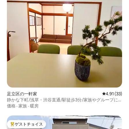
足立区の一軒家
レビュー33件
4.91 (33)
静かな下町/浅草・渋谷直通/駅徒歩3分/家族やグループに
最適な東京一軒家ステイ
価格
·
家族
·
暖房
ゲストチョイス
大好評のゲストチョイスです。