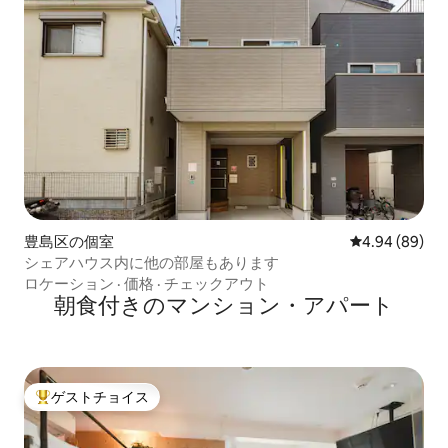
豊島区の個室
レビュー89件
4.94 (89)
シェアハウス内に他の部屋もあります
ロケーション
·
価格
·
チェックアウト
朝食付きのマンション・アパート
ゲストチョイス
大好評のゲストチョイスです。