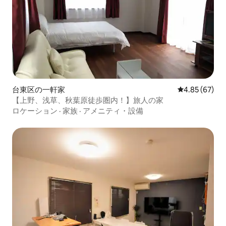
台東区の一軒家
レビュー67件
4.85 (67)
【上野、浅草、秋葉原徒歩圏内！】旅人の家
ロケーション
·
家族
·
アメニティ・設備