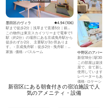
墨田区のヴィラ
レビュー106件、5つ星中4.94
4.94 (106)
駅まで徒歩2分｜浅草まで直通5分｜銀
座、渋谷まで直通｜スカイツリー徒歩圏
この物件は東京スカイツリーまで電車で1
内｜成田空港、羽田空港まで直通｜ヴィ
駅（約2分）の場所にある京成曳舟駅から
ラ貸切
徒歩わずか2分、 主要駅が3か所ありま
す。 - 京成曳舟駅：徒歩2分 - 曳舟駅：徒
歩5分 - 押上駅：徒歩14分 羽田、成田空港
家族
·
価格
·
バスルーム
中野区のアパート
からも最速約53分です。料金は約1000円
新宿18分 | 駅30秒
です お部屋について 3階建ての一戸建て
部屋 l 最大8名 l 最
この部屋は築浅の
物件で トイレ3か所、バスルーム2か所 - 1
屋で、全て新しい
階：寝室1室、トイレ1か所、バスルーム1
使用しています。 
か所 - 2階：和室1室、トイレ1か所、シャ
レベーターもありま
ワールーム1か所 - 3階：寝室2室、トイレ1
で、キッチン、リ
価格
·
ロケーショ
か所 - 4階：テラス（テーブル・チェア完
新宿区にある朝食付きの宿泊施設で人
室がそれぞれ扉で
備） 全室個室スペースのため、他の方と
下の3台のベッド
気のアメニティ・設備
共有することはありません。 ベッド ダブ
す。 ダブルサイズ
ルベッド2台、シングルベッド2台、 和室
140cm×縦210
布団3組、シングルソファベッド1台を用
ッド1台（横100c
意しており 設備 高速Wi-Fi、ガス式乾燥