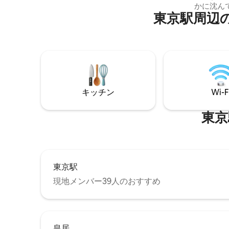
かに沈ん
のハイライト • リビングスペース：プレミ
東京駅⁠周⁠辺⁠の
室の旅館
アムブランド「BoConcept」の家具、2名
部ならで
様用のダイニングエリア、心地よいソフ
いると同
ァを完備。さらに床暖房付きで、足元か
静かさと
ら快適にお過ごしいただけます。 • スマー
中で最も
トな間取り：プライバシーと利便性に配
ただけます。 宿泊先の特徴 ★
慮し、モダンなバスルームとトイレを完
暖房シス
全に分けたセパレートタイプです。 • キッ
温かく快
チン：コンロ、冷蔵庫、電子レンジ、オ
キッチン
Wi-F
す。 ★ 東京新宿の中心部 東京で最も繁華
ーブントースター、調理器具を完備し、
な中心部
自炊も快適。後片付けが楽な食洗機や、
ことがで
東京駅
いつでも美味しいお水が飲める室内浄水
間も持つことが
器も備わっています。 • 室内洗濯機：室内
とても良
に洗濯乾燥機をご用意しているほか、洗
か4分で
濯洗剤も常備しておりますので、滞在中
や商業地区
いつでも衣類を清潔に保てます。 • テクノ
辺の生活体験 ここでは旅行
ロジー＆エンタメ：スマートロックによ
東京駅
でなく、
るキーレス入場、タブレットでの非接触
現地メンバー39人のおすすめ
ともできます。 🍞 徒歩
チェックイン、高速無料Wi-Fi、
人々に人
Chromecast対応の40インチテレビでお
ーで、毎
好きな動画をストリーミング視聴できま
ことができます。 ☕ 徒
す。 🎁 セクションLの嬉しい特典＆おもて
の日本の
なし • 24時間サポート：フロントデスクに
皇居