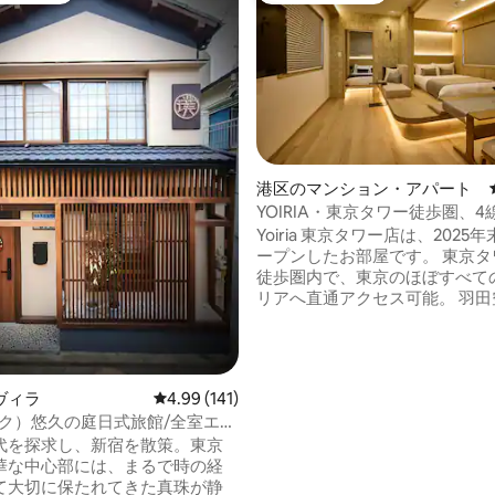
港区のマンション・アパート
YOIRIA・東京タワー徒歩圏、
中4.9つ星の平均評価
駅近、両空港直通、すべての観
Yoiria 東京タワー店は、2025
通、2寝室最大6...
ープンしたお部屋です。 東京タ
徒歩圏内で、東京のほぼすべて
リアへ直通アクセス可能。 羽田
田空港へも直通で移動できます。 周辺
は有名レストラン、カフェ、コ
多数あり、駅周辺は夜も賑やかで
ンフロア一部屋でエレベーター付
ヴィラ
レビュー141件、5つ星中4.99つ星の平均評価
4.99 (141)
利用階はご到着前にご案内いた
ハク）悠久の庭日式旅館/全室エア
すべて同一間取りですのでご安
床暖房/新宿繁華街/東新宿駅4
代を探求し、新宿を散策。東京
い。 間取り • 45㎡、2ベッドルーム＋リビ
名様まで
華な中心部には、まるで時の経
ング • 寝室A：1.4m ダブルベッド ×1 • 寝室
て大切に保たれてきた真珠が静
B：1.4m ダブルベッド ×2 （