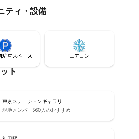
 • シ
1（140×200cm）。 🍳 厨房设施：燃气
⁠テ⁠ィ⁠・⁠設⁠備
灶，冰箱、微波炉、电饭锅、电热水壶，
厨具、餐具齐全，电熨斗。 浴室 & 卫生
间：独立卫浴，干湿分离，浴室烘干系
電気ケト
统，吹风机、洗衣机、洗衣液。 家用电
器：免费Wi-Fi（室内），电视，空调（冷
暖），吸尘器。 🧴 生活用品：洗发水、护
发素、沐浴露，洗手液、纸巾、卫生纸，
浴巾、毛巾（按人数提供，非入住天
⁠車ス⁠ペ⁠ー⁠ス
エアコン
数），衣架。 环保提示：不提供一次性牙
ニ
膏或牙刷。 这套房源不与他人共享，您在
⁠ッ⁠ト
入住期间可独享整个空间。 入住房间请脱
、 タオ
鞋。 入住期间不提供房间清洁或毛巾更换
らず1名1
服务（浴巾更换200日元，小毛巾100日
ysonス
元）。 请勿打扰邻居，不可举办派对、聚
会或宴会，不可大声播放音乐。
東京ステーションギャラリー
現地メンバー560人のおすすめ
神田駅