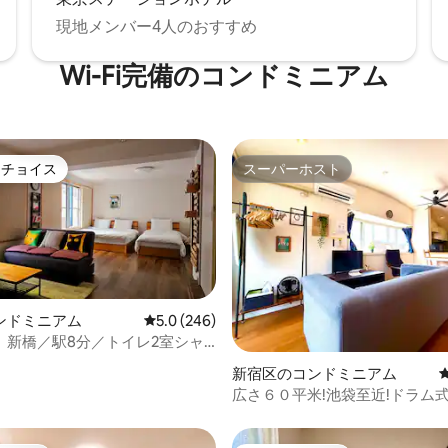
角で最も本格的なコーヒー文化
 徒歩20メートル 近
現地メンバー4人のおすすめ
ちがよく通う伝統的な居酒屋。
3分 コンビニエンスストア。24時
Wi-Fi完備のコンドミニアム
日常のニーズにお応えします。
 徒歩7分で行ける場
宿歌舞伎町 さまざまな特色のある
ンやカフェ コンビニエンススト
 徒歩15分で行ける場
トチョイス
スーパーホスト
勢丹新宿店 ドン・キホーテ新宿店
ゲストチョイスです。
スーパーホスト
タウン（新大久保） 花園神社 新
デン街
ンドミニアム
レビュー246件、5つ星中5.0つ星の平均評価
5.0 (246)
」新橋／駅8分／トイレ2室シャ
中4.82つ星の平均評価
新宿区のコンドミニアム
広さ６０平米!池袋至近!ドラム
機完備!最寄駅まで徒歩５分!高
Wi-Fi無料!