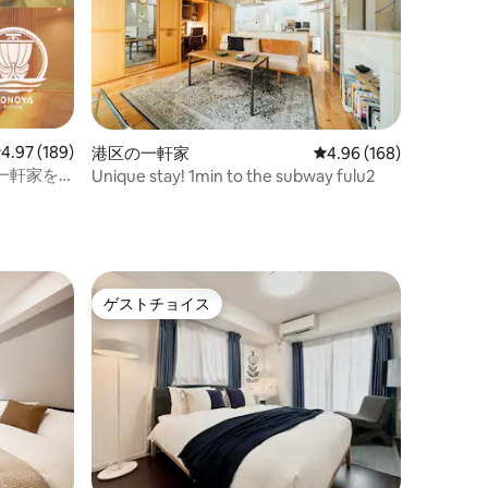
レビュー189件、5つ星中4.97つ星の平均評価
4.97 (189)
港区の一軒家
レビュー168件、5つ星
4.96 (168)
一軒家を
Unique stay! 1min to the subway fulu2
ト
ゲストチョイス
ゲストチョイス