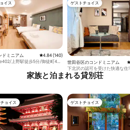
ョイス
ゲストチョイス
ョイス
ゲストチョイス
ンドミニアム
レビュー140件、5つ星中4.84つ星の平均評価
4.84 (140)
ouse402/上野駅徒歩5分/御徒町4
中4.85つ星の平均評価
世田谷区のコンドミニアム
直通/無料高速インターネット/エ
下北沢の認可を受けた快適な住
ー付きビル/日本語・英語・中国
家族と泊まれる貸別荘
トチョイス
ゲストチョイス
ゲストチョイスです。
ゲストチョイス