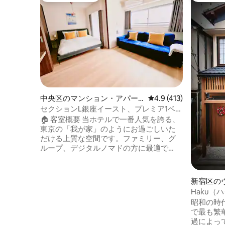
中央区のマンション・アパー
レビュー413件、5つ星
4.9 (413)
ト
セクションL銀座イースト、プレミア1ベッ
ドルームアパートメント。
🏠 客室概要 当ホテルで一番人気を誇る、
東京の「我が家」のようにお過ごしいた
だける上質な空間です。ファミリー、グ
ループ、デジタルノマドの方に最適で
す。洗練されたデザインと日常の利便性
を兼ね備え、サービスレジデンスのよう
な自由さと、ブティックホテルならでは
新宿区の
の24時間体制の温かさをシームレスに融
Haku（
合させています。 📐 基本スペック • 広
コン/全室
昭和の時
さ：40㎡ • 定員：最大4名様まで快適にご
分/最大7
で最も繁
滞在可能 • ベッド：クイーンベッド 1台 ＋
過によっ
ソファベッド（ダブルサイズ）1台 ⚡ 客室