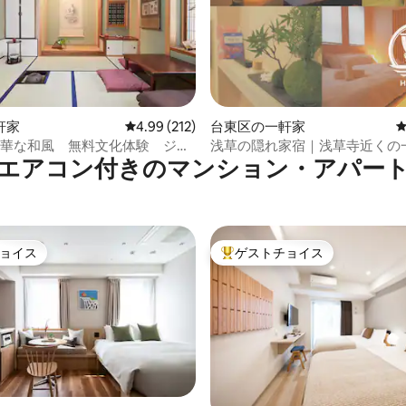
4.94つ星の平均評価
軒家
レビュー212件、5つ星中4.99つ星の平均評価
4.99 (212)
台東区の一軒家
 豪華な和風 無料文化体験 ジャ
浅草の隠れ家宿｜浅草寺近くの
エアコン付きのマンション・アパー
貸切｜浅草駅近く
ョイス
ゲストチョイス
ョイス
大好評のゲストチョイスです。