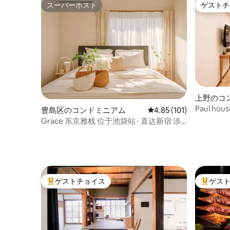
スーパーホスト
ゲストチ
スーパーホスト
ゲストチ
上野のコ
Paul h
豊島区のコンドミニアム
レビュー101件、5つ星
4.85 (101)
分/成田
Grace 东京雅栈 位于池袋站 · 直达新宿 涉
レベータ
谷 ｜舒适快捷，适合旅行&出差
語対応
ゲストチョイス
ゲス
大好評のゲストチョイスです。
大好評の