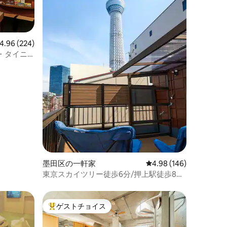
ビュー224件、5つ星中4.96つ星の平均評価
4.96 (224)
・タイニ
ス
墨田区の一軒家
レビュー146件、5つ星
4.98 (146)
東京スカイツリー徒歩6分/押上駅徒歩8
分/浅草・隅田川徒歩圏内/フルリフォー
ム/4LDK戸建を貸切
ゲストチョイス
大好評のゲストチョイスです。