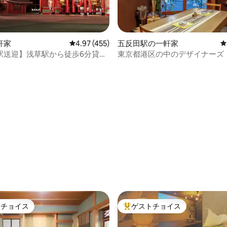
中5.0つ星の平均評価
軒家
レビュー455件、5つ星中4.97つ星の平均評価
4.97 (455)
五反田駅の一軒家
レ
駅送迎】浅草駅から徒歩6分貸切
東京都港区の中のデザイナーズ
屋上から見える浅草寺の夜景をあ
ーハウス 森の中の白金台ハウ
トチョイス
ゲストチョイス
ゲストチョイスです。
大好評のゲストチョイスです。