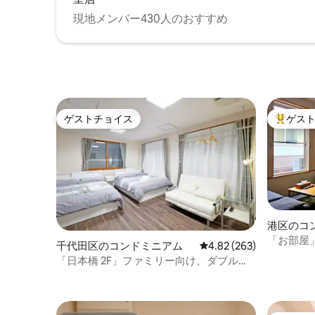
東京の街
スタッフが常駐しておりますので、夜間
を体験しましょう。 
でも安心してお過ごしいただけます。 • ド
現地メンバー430人のおすすめ
所の人た
リンクサービス：ロビーにて、無料のネ
🏪 徒歩
スプレッソコーヒーと各種ティーバッグ
間体制で
をご用意しています。 • 無料アメニティ
周辺の観光スポット
（リクエスト制）：歯ブラシ、歯磨き
所： 新
粉、カミソリ、コーム（くし）、および
レストラ
基本の調味料（塩、コショウ、調理油な
アとドラッグストア
ど）をご用意しております。 • バスアメニ
ゲストチョイス
ゲス
所： 伊
ティ：タオル、シャンプー、コンディシ
ゲストチョイス
大好評の
コリアン
ョナー、ボディソープ、ヘアドライヤー
宿ゴール
をご用意しています。 • 無料レンタル：コ
ードレス掃除機やBluetoothスピーカーな
ど、滞在をより快適にするアイテムをお
貸し出し可能です（数に限りがありま
す）。 🧼 ハウスキーピングについて • ご
到着前の清掃：ご到着前にプロの清掃ス
港区のコ
タッフがお部屋を丁寧に仕上げて準備い
「お部屋
たします。 • 室内清掃用品：お部屋に簡易
千代田区のコンドミニアム
レビュー263件、5つ星
4.82 (263)
ワー2室
クリーナー（フロアワイパー等）を備え
「日本橋 2F」ファミリー向け、ダブルバ
付けているほか、ご希望に応じて追加の
スルーム、無料Wi-Fi、合法的なホテル経
清掃用品もお貸し出し可能です。 • 長期滞
営、大きなベッド、三越、日本橋、【三
在特典（21泊以上）：7泊ごとに1回、無料
井本館】
の客室清掃を提供いたします。