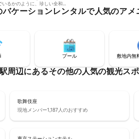
でいるかのように、珍しい全和
ングと一体化、または完全独立可能）
バ⁠ケ⁠ー⁠シ⁠ョ⁠ン⁠レ⁠ン⁠タ⁠ル⁠で人⁠気⁠のア⁠メ⁠ニ
が隠されています。 東京の中心
ャワールーム • トイレ（全自動ウォシュレ
はの比類のない利便性を備えて
ット） • 洗濯乾燥機 • 高級洗面台＋Dyson
時に、伝統的な和風住居空間の
ドライヤー • デザイナーズミニキッチン •
温かさを保ち、賑やかな都市の
冷蔵庫、電子レンジ、炊飯器、
本物の日本の生活を体験してい
ル • 調理器具、食器、グラス • 6人掛けダ
 家全体に床
イニングテーブル • 55インチNetflix対応テ
テムを敷設 東京の寒い冬でも、
レビ（キャスト可） • ソファスペース＋サ
適な滞在をお楽しみいただけま
イドテーブル サービス • 無料荷物預かり •
i
プール
敷地内無料駐
空港送迎・ケーキ手配可能 • オンラインセ
に位置し、都会の活気を感じる
ルフチェックイン（暗証番号式） アメ
きると同時に、貴重な静かな空
ティ 歯ブラシ、歯磨き粉、シャンプー、
⁠周⁠辺⁠に⁠あ⁠るそ⁠の⁠他⁠の人⁠気⁠の観⁠光⁠ス⁠ポ
できます。 ★ 交通の便が
ボディソープ、コンディショナー
い 地下鉄東新宿駅まで徒歩わず
ル・バスタオル（滞在日数に関わ
、東京の主要な人気観光スポット
セット）、 Dysonドライヤー、D
へのアクセスも便利です。 周
トレートアイロン、アイロン。
が便利なだけ
歌舞伎座
地元の人たちのように暮らすこ
5メートル 地元の
現地メンバー1,187人のおすすめ
気のあるネット有名人ベーカリ
日焼きたての和風パンを味わう
歩20メートル 人気
バリスタコーヒーショップで、
東京ステーションホテル