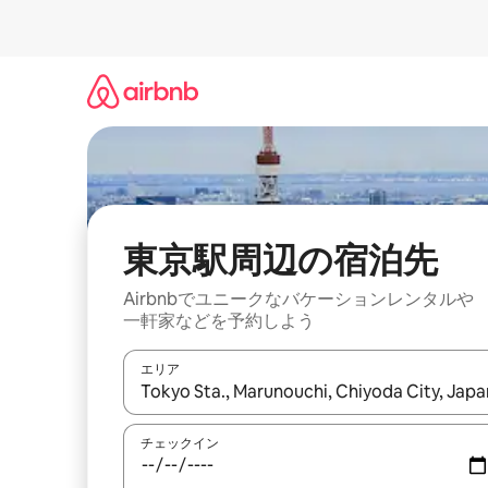
コ
ン
テ
ン
ツ
に
ス
キ
ッ
プ
東京駅⁠周⁠辺⁠の宿⁠泊⁠先
Airbnbでユニークなバ⁠ケ⁠ー⁠シ⁠ョ⁠ンレ⁠ン⁠タ⁠ルや
一⁠軒⁠家な⁠ど⁠を予⁠約⁠し⁠よ⁠う
エリア
検索結果が表示されたら、上下の矢印キーを使っ
チェックイン