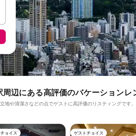
周⁠辺⁠に⁠あ⁠る高⁠評⁠価⁠のバ⁠ケ⁠ー⁠シ⁠ョ⁠ン⁠レ⁠
立地や清潔さなどの点でゲストに高評価のリスティングです。
トチョイス
ゲストチョイス
ゲストチョイスです。
ゲストチョイス