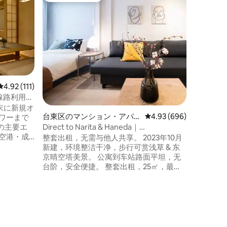
ト
YOKAZ
直达新宿
SAKURA
㎡以上｜
京江东区
2浴，享
视、高端
等，以及
Wedgw
与便利。 
方运营主账
レビュー111件、5つ星中4.92つ星の平均評価
4.92 (111)
欢迎您入住
4線路利用、
们可以为
光地直
年末に新規オ
车，预订
台東区のマンション・アパ
レビュー696件、5つ星
4.93 (696)
ワーまで
们有专业
ート
の主要エ
Direct to Narita & Haneda｜
供奢华的东
空港・成
Asakusa/Akihabara/Uen...
TOKYO
整套出租，无需与他人共享。 2023年10月
に
平米，共
新建，环境整洁干净，步行可赏浅草 & 东
ンビニが
【亮点】 
京晴空塔美景。 公寓到车站路面平坦，无
す。 ワ
视机 · 全
台阶，安全便捷。 整套出租，25㎡，最多
き。 ご
Narumi
入住4人。 ✨ 房源亮点 ✨ 公寓配备电梯，
します。
大容纳9
轻松上下楼，适合携带行李或婴儿车。 温
心くださ
型】 房间
馨提示：3人以上入住时，沙发床会展开为
1.55m 
双人床，空间会稍显紧凑，请知悉。 🛋 房
1张 房间
间布局 & 床型：双人床 ×
寝室Aはリビ
浴
1（140×200cm），双人沙发床 ×