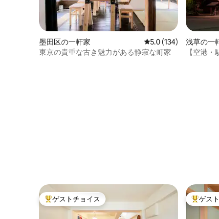
墨田区の一軒家
レビュー134件、5つ星
5.0 (134)
浅草の一
東京の貴重な古き魅力がある静寂な町家
【空港・
一軒家 
なたに
ゲストチョイス
ゲス
大好評のゲストチョイスです。
大好評の