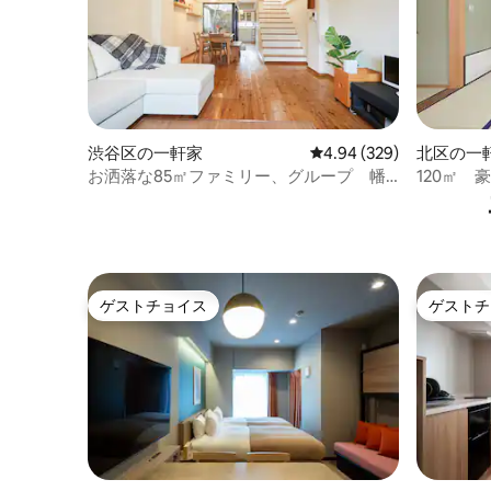
渋谷区の一軒家
レビュー329件、5つ星中
4.94 (329)
北区の一
お洒落な85㎡ファミリー、グループ 幡
120㎡
ヶ谷駅近/渋谷/新宿！
グジ
ゲストチョイス
ゲストチ
ゲストチョイス
ゲストチ