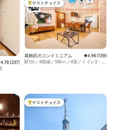
ゲストチョイス
大好評のゲストチョイスです。
葛飾区のコンドミニアム
レビュー139件、5つ星
4.96 (139)
駅1分／4路線／106㎡／4室／トイレ2・浴
レビュー237件、5つ星中4.78つ星の平均評価
4.78 (237)
室2／ガス乾燥機／浅草・上野・銀座スカ
宅
イツリー・空港直通
ゲストチョイス
大好評のゲストチョイスです。