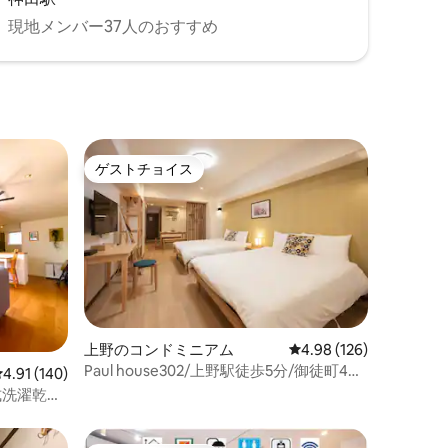
現地メンバー37人のおすすめ
ゲストチョイス
ゲストチョイス
上野のコンドミニアム
レビュー126件、5つ星
4.98 (126)
Paul house302/上野駅徒歩5分/御徒町4
レビュー140件、5つ星中4.91つ星の平均評価
4.91 (140)
分/成田直通/無料高速インターネット/エ
式洗濯乾燥
レベーター付きビル/日本語・英語・中国
速無制限
語対応