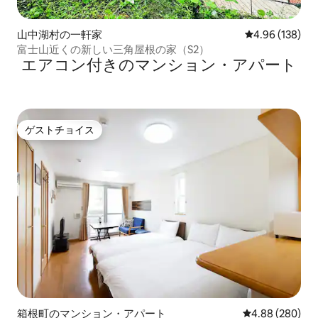
山中湖村の一軒家
レビュー138件
4.96 (138)
富士山近くの新しい三角屋根の家（S2）
エアコン付きのマンション・アパート
ゲストチョイス
ゲストチョイス
箱根町のマンション・アパート
レビュー280件
4.88 (280)