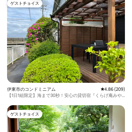
ゲストチョイス
ゲストチョイス
伊東市のコンドミニアム
レビュー209件
4.86 (209)
【1日1組限定】海まで30秒！安心の貸切宿『くらげ庵みや
かわ』(BBQ可 / 無料駐車場1台あり)
ゲストチョイス
ゲストチョイス