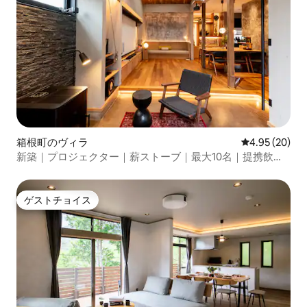
箱根町のヴィラ
レビュー20件
4.95 (20)
新築｜プロジェクター｜薪ストーブ｜最大10名｜提携飲食
店徒歩3分｜強羅駅徒歩2分｜銀の箱
ゲストチョイス
ゲストチョイス