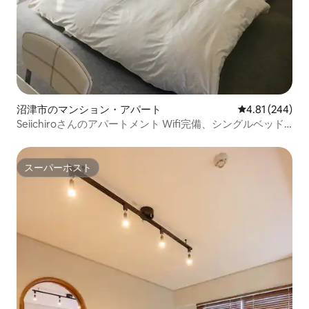
沼津市のマンション・アパート
レビュー244件
4.81 (244)
Seiichiroさんのアパートメント Wifi完備、シングルベッド2
台のアパートメント 401
スーパーホスト
スーパーホスト