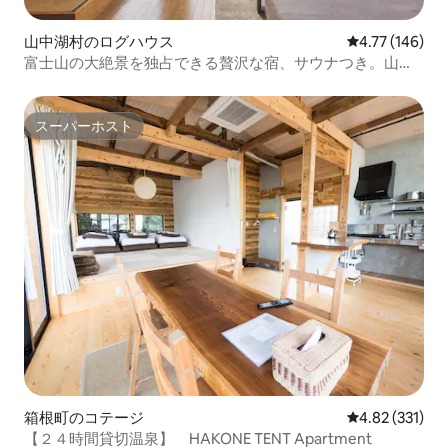
山中湖村のログハウス
レビュー146件
4.77 (146)
富士山の大絶景を独占できる贅沢な宿、サウナつき。山中
湖へ徒歩11分！
スーパーホスト
スーパーホスト
箱根町のコテージ
レビュー331件
4.82 (331)
【２４時間貸切温泉】 HAKONE TENT Apartment