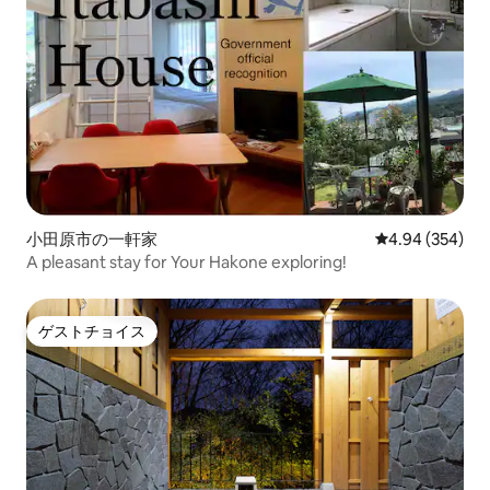
小田原市の一軒家
レビュー354件
4.94 (354)
A pleasant stay for Your Hakone exploring!
ゲストチョイス
ゲストチョイス