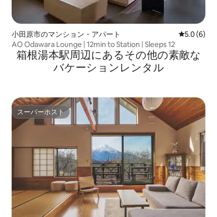
小田原市のマンション・アパート
レビュー6
5.0 (6)
AO Odawara Lounge | 12min to Station | Sleeps 12
箱根湯本駅⁠周⁠辺⁠に⁠あ⁠るそ⁠の⁠他⁠の素⁠敵⁠な
バ⁠ケ⁠ー⁠シ⁠ョ⁠ン⁠レ⁠ン⁠タ⁠ル
スーパーホスト
スーパーホスト