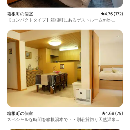
箱根町の個室
レビュー172件
4.76 (172)
【コンパクトタイプ】箱根町にあるゲストルームmid-
Gorazaka 強羅坂の途中
箱根町の個室
レビュー79件
4.68 (79)
スペシャルな時間を箱根湯本で・・別荘貸切り天然温泉付
き源泉掛け流し 小学生以下はチャ－ジはしません。