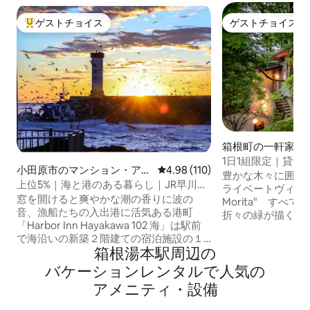
ゲストチョイス
ゲストチョイス
大好評のゲストチョイスです。
ゲストチョイス
箱根町の一軒家
1日1組限定｜貸切
小田原市のマンション・アパ
レビュー110件、5つ星中4.98
4.98 (110)
でBBQ｜癒しの
豊かな木々に囲まれ
ート
上位5%｜海と港のある暮らし｜JR早川駅
ライベートヴィラ "Sere
歩1分 ｜無料駐車場｜箱根・小 田原・熱
窓を開けると爽やかな潮の香りに波の
Morita" すべ
海・伊豆好アクセス
音、漁船たちの入出港に活気ある港町
折々の緑が描く絵
「Harbor Inn Hayakawa 102 海」は駅前
能いただけます。 思わず深呼吸したくな
で海沿いの新築２階建ての宿泊施設の１
るほどに、澄んだ
箱根湯本駅⁠周⁠辺⁠の
階奥です。 お屋は全て玄関の独立したプ
朝。 緑に囲まれ
ライベート空間を提供しています。 リス
BBQは、まさに“
バ⁠ケ⁠ー⁠シ⁠ョ⁠ン⁠レ⁠ン⁠タ⁠ル⁠で人⁠気⁠の
ティング最後にホストご紹介アイコンク
天然温泉では、肌
ア⁠メ⁠ニ⁠テ⁠ィ⁠・⁠設⁠備
リックで、他のお部屋も確認できます。
身をあずけ、ゆる
特徴 ① 好立地: （重たい荷物は宿に置
楽しみください。 【特徴】 1日1組限定・