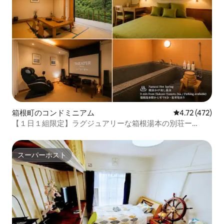
箱根町のコンドミニアム
レビュー472件
4.72 (472)
【１日１組限定】ラグジュアリーな箱根湯本の別荘ー
HAKONE SAKURAー
スーパーホスト
スーパーホスト