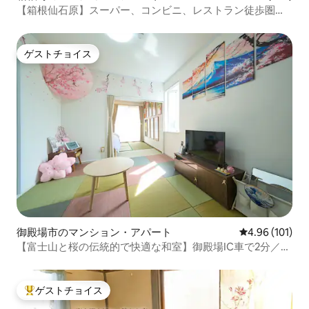
【箱根仙石原】スーパー、コンビニ、レストラン徒歩圏内
のセルフサービス型独立宿泊施設！
ゲストチョイス
ゲストチョイス
御殿場市のマンション・アパート
レビュー101件
4.96 (101)
【富士山と桜の伝統的で快適な和室】御殿場IC車で2分／河
口湖、箱根、東京へのアクセス良好/駐車場無料
ゲストチョイス
大好評のゲストチョイスです。