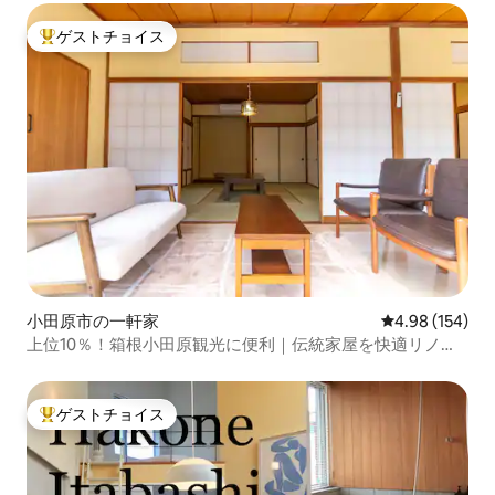
ゲストチョイス
大好評のゲストチョイスです。
小田原市の一軒家
レビュー154件
4.98 (154)
上位10％！箱根小田原観光に便利｜伝統家屋を快適リノベ
112㎡貸切＋無料駐車場｜果樹園体験
ゲストチョイス
大好評のゲストチョイスです。