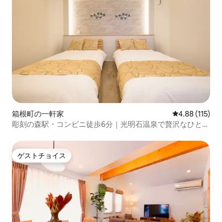
箱根町の一軒家
レビュー115件
4.88 (115)
彫刻の森駅・コンビニ徒歩6分｜光明石温泉で贅沢なひとと
き｜2〜5名向けの落ち着いた和モダン宿｜101
ゲストチョイス
ゲストチョイス