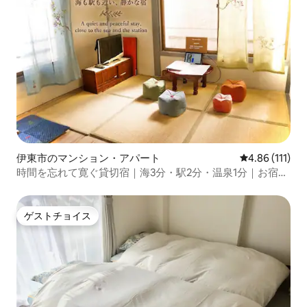
伊東市のマンション・アパート
レビュー111
4.86 (111)
時間を忘れて寛ぐ貸切宿｜海3分・駅2分・温泉1分｜お宿・
一期ニ笑27
ゲストチョイス
ゲストチョイス