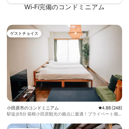
Wi-Fi完備のコンドミニアム
ゲストチョイス
ゲストチョイス
小田原市のコンドミニアム
レビュー248件
4.88 (248)
駅徒歩5分 箱根小田原観光の拠点に最適！プライベート個
室 Tipy records room