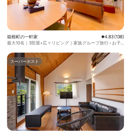
箱根町の一軒家
レビュー138件
4.83 (138)
最大10名｜3部屋+広々リビング｜家族グループ旅行 • お子
様歓迎｜無料駐車場｜温泉クーポン｜箱寝荘
スーパーホスト
スーパーホスト