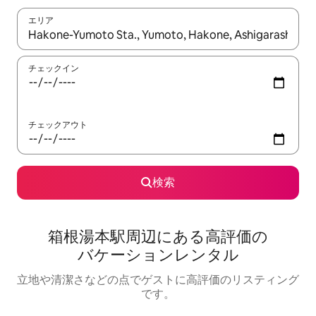
エリア
検索結果が表示されたら、上下の矢印キーを使って移動するか、
チェックイン
チェックアウト
検索
箱根湯本駅⁠周⁠辺⁠に⁠あ⁠る高⁠評⁠価⁠の
バ⁠ケ⁠ー⁠シ⁠ョ⁠ン⁠レ⁠ン⁠タ⁠ル
立地や清潔さなどの点でゲストに高評価のリスティング
です。