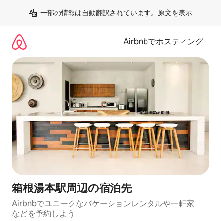
コ
一部の情報は自動翻訳されています。
原文を表示
ン
テ
ン
Airbnbでホスティング
ツ
に
ス
キ
ッ
プ
箱根湯本駅⁠周⁠辺⁠の宿⁠泊⁠先
Airbnbでユニークなバ⁠ケ⁠ー⁠シ⁠ョ⁠ンレ⁠ン⁠タ⁠ルや一⁠軒⁠家
な⁠ど⁠を予⁠約⁠し⁠よ⁠う