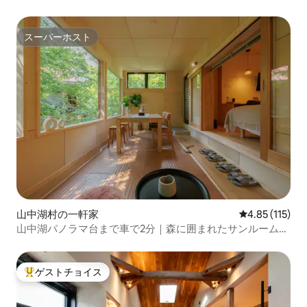
スーパーホスト
スーパーホスト
山中湖村の一軒家
レビュー115
4.85 (115)
山中湖パノラマ台まで車で2分｜森に囲まれたサンルーム付
一棟貸し｜4名・駐車場3台
ゲストチョイス
大好評のゲストチョイスです。