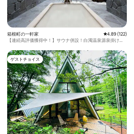
箱根町の一軒家
レビュー122件
4.89 (122)
【連続高評価獲得中！】サウナ併設！白濁温泉源泉掛け流
し・1棟貸切・93平米・無料駐車場3台
ゲストチョイス
ゲストチョイス