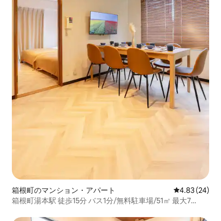
箱根町のマンション・アパート
レビュー24件
4.83 (24)
箱根町湯本駅 徒歩15分 バス1分/無料駐車場/51㎡ 最大7
名/WIFI/HY33