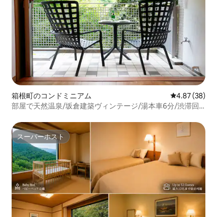
箱根町のコンドミニアム
レビュー38件
4.87 (38)
部屋で天然温泉/坂倉建築ヴィンテージ/湯本車6分/渋滞回
避エリア/シモンズ
スーパーホスト
スーパーホスト