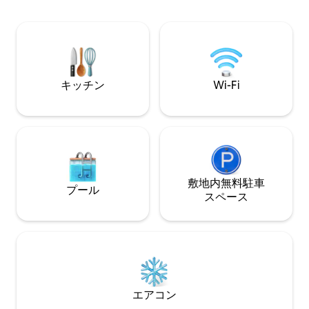
いて、身軽になってすぐ出かけよう！）
全室森林ビューの
JR東海道線“早川駅”の目の前（駅前交差
涌谷源泉の貸切天然
点の向かい側）に位置し、徒歩１分 小田
ーヘッド付き) ウ
原厚木道路“小田原西インター”出口から
BBQグリルを設置 
車で５分 西湘バイパス“早川インター”出
で宿泊可能 【アクセス】 箱根登山バス
口から車で３分 コンビニエンスストアな
「小塚入口」より徒
キッチン
Wi-Fi
ら徒歩２分 徒歩圏内には多数の飲食店が
小田急ハイウェイ
あり、海に因んだ海鮮から異国情緒漂う
よりバスで約10分（
イタリアンに中華、そして欠かせないラ
まで車で約4分／
ーメンはすぐ目の前にあります。 （注
敷地内に無料駐車場2台分
意：港町にて朝は早いが、夜も早いで
わいきれない魅力
す。一部店舗を除き夕方には店じまいで
メです。 Serenity Spr
す！） 早川漁港徒歩１分 釣り客に嬉しい
で、それぞれの贅
磯釣り、船釣り、川釣り、港釣りのすべ
敷地内無料駐⁠車
プール
てが楽しめます。 ここ早川をハブとし
ス⁠ペ⁠ー⁠ス
て、箱根、小田原、湘南鎌倉、熱海伊豆
方面に電車や車で自由に移動ができま
す。
エアコン