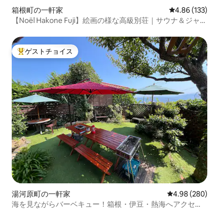
箱根町の一軒家
レビュー133件
4.86 (133)
【Noël Hakone Fuji】絵画の様な高級別荘｜サウナ＆ジャグ
ジー＆準天然温泉｜8名
ゲストチョイス
大好評のゲストチョイスです。
湯河原町の一軒家
レビュー280件
4.98 (280)
海を見ながらバーベキュー！箱根・伊豆・熱海へアクセス
抜群！釣り、海水浴、温泉、5名ＯＫ！