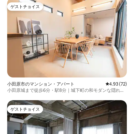
ゲストチョイス
ゲストチョイス
小田原市のマンション・アパート
レビュー72件
4.93 (72)
小田原城まで徒歩6分・駅8分｜城下町の和モダンな隠れ家
に1組だけ｜ロフト付き・最大6名
ゲストチョイス
ゲストチョイス