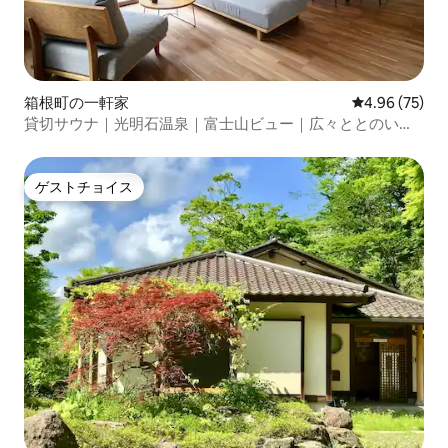
箱根町の一軒家
レビュー75件
4.96 (75)
貸切サウナ｜光明石温泉｜富士山ビュー｜広々ととのいス
ペース｜プロジェクター｜4LDK｜最大8名様
ゲストチョイス
ゲストチョイス