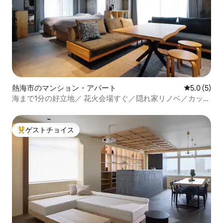
熱海市のマンション・アパート
レビュー5
5.0 (5)
海まで1分の好立地／ 花火会場すぐ／隠れ家リノベ／カップ
ル・友人旅行に／熱海銀座5分／リミナル301
ゲストチョイス
大好評のゲストチョイスです。