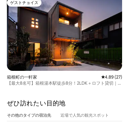
ゲストチョイス
ゲストチョイス
箱根町の一軒家
レビュー27件
4.89 (27)
【最大8名可】箱根湯本駅徒歩8分！2LDK＋ロフト貸切｜温
泉割引あり｜Premier NORTH
ぜひ訪⁠れ⁠た⁠い目⁠的⁠地
その他のタ⁠イ⁠プ⁠の宿⁠泊⁠先
近場で人気の観光スポット