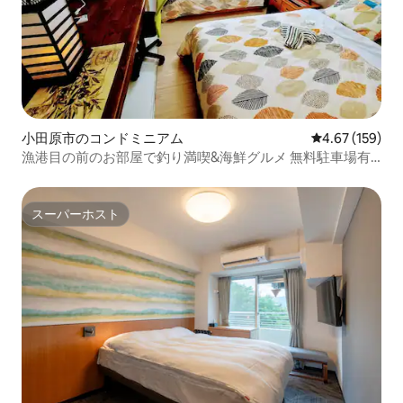
小田原市のコンドミニアム
レビュー159件
4.67 (159)
漁港目の前のお部屋で釣り満喫&海鮮グルメ 無料駐車場有
り 最大5名 早川駅徒歩2分 夏休み
スーパーホスト
スーパーホスト