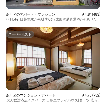
荒川区のアパート・マンション
レビュー483件
4.81 (483)
FF Hotel 日暮里駅から徒歩6分/成田空港直通/Wi-Fiあり/エ
レベーターなし
スーパーホスト
スーパーホスト
荒川区のマンション・アパート
レビュー732件
4.78 (732)
'大人数対応広々スペース'日暮里プレイハウス|ダーツ|広々
キッチン|30名以上可