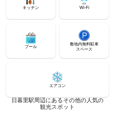
ングで、キッチン
キッチン
Wi-Fi
料理も作って楽し
人数の場合，4つの
施設までのアクセ
成田空港から新三
本で着きます。 新
分の距離に位置し
バス停でバスに乗
換えなしで行けま
敷地内無料駐⁠車
プール
での徒歩所要時間 
ス⁠ペ⁠ー⁠ス
分、東京メトロ千
エアコン
日暮里駅⁠周⁠辺⁠に⁠あ⁠るそ⁠の⁠他⁠の人⁠気⁠の
観⁠光⁠ス⁠ポ⁠ッ⁠ト