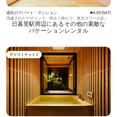
港区のアパート・マンション
レビュー547件
4.93 (547)
洗練されたデザインで、明るく静かで、東京タワーの近く
日暮里駅⁠周⁠辺⁠に⁠あ⁠るそ⁠の⁠他⁠の素⁠敵⁠な
にあります。
バ⁠ケ⁠ー⁠シ⁠ョ⁠ン⁠レ⁠ン⁠タ⁠ル
ゲストチョイス
大好評のゲストチョイスです。