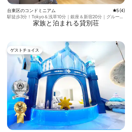
台東区のコンドミニアム
レビュー
5 (4)
駅徒歩3分！Tokyo＆浅草10分｜銀座＆新宿20分｜グループ
家族と泊まれる貸別荘
旅行に便利｜清潔感ある一軒家貸切
ゲストチョイス
ゲストチョイス