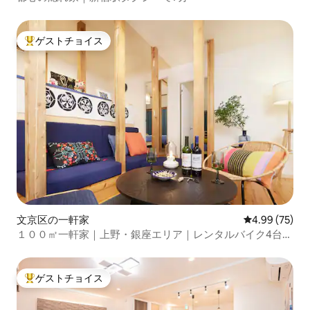
ゲストチョイス
大好評のゲストチョイスです。
文京区の一軒家
レビュー75件
4.99 (75)
１００㎡一軒家｜上野・銀座エリア｜レンタルバイク4台｜
成田空港直結｜千駄木駅徒歩３分
ゲストチョイス
大好評のゲストチョイスです。