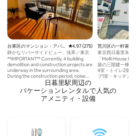
台東区のマンション・アパ
レビュー275件、5つ星中4.97
4.97 (275)
荒川区の一軒家
ート
静かなリバーサイドビュー、浅草／東京
東京西日暮里3LD
1台分！上野秋葉
**IMPORTANT** Currently, 4 building
「MoRi House I
demolition and construction projects are
築の三階建一棟ビル
underway in the surrounding area.
4室・トイレ2室
During the construction period, noise
ブ1室・キッチン1室 # -寝室A（ 1階、
日暮里駅⁠周⁠辺⁠の
and vibrations may occur. I sincerely
グルベッド２床個室）
apologize for any inconvenience this
ブルベッド2床備え
バ⁠ケ⁠ー⁠シ⁠ョ⁠ン⁠レ⁠ン⁠タ⁠ル⁠で人⁠気⁠の
may cause and kindly ask for your
と同じ -寝室D 2階リビングにソファー以
ア⁠メ⁠ニ⁠テ⁠ィ⁠・⁠設⁠備
understanding and cooperation.
外の敷布団2つ敷く
Construction hours: 8:00 - 18:00 Work is
にドアがあり，独
mainly conducted on weekdays,
イン 家族、親友
however, it may also take place on
快適空間を提供致
weekends depending on circumstances.
と違い、システム
Please feel free to contact me if you
おり、人数により
need more information.
の部屋で、皆んな