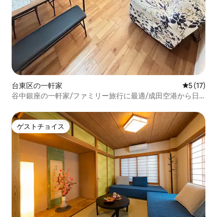
台東区の一軒家
レビュー1
5 (17)
谷中銀座の一軒家/ファミリー旅行に最適/成田空港から日
暮里駅まで直通、徒歩5分/15㎡のテラス/上野、浅草、秋葉
原、新宿へ直通
ゲストチョイス
ゲストチョイス