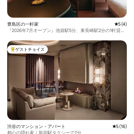
豊島区の一軒家
レビュー
5 (4)
『2026年7月オープン』池袋駅5分、東長崎駅2分の1軒貸切
ホテル「innnn-komeya」
ゲストチョイス
大好評のゲストチョイスです。
渋谷のマンション・アパート
レビュー1
5 (16)
都心の隠れ家｜新宿駅タクシーで7分