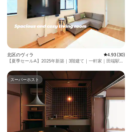
北区のヴィラ
レビュー30件
4.93 (30)
【夏季セールA】2025年新築｜3階建て｜一軒家｜田端駅徒
歩5分 | 東京・新宿・原宿・上野直結
スーパーホスト
スーパーホスト