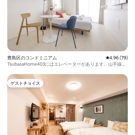
豊島区のコンドミニアム
レビュー79件
4.96 (79)
TsubasaHome403にはエレベーターがあります。山手線で
東京/池袋/新宿/上野/渋谷/六義園桜紅葉温泉へ直通です。
ゲストチョイス
ゲストチョイス