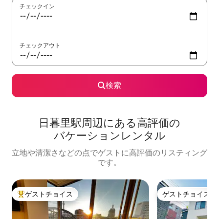
チェックイン
チェックアウト
検索
日暮里駅⁠周⁠辺⁠に⁠あ⁠る高⁠評⁠価⁠の
バ⁠ケ⁠ー⁠シ⁠ョ⁠ン⁠レ⁠ン⁠タ⁠ル
立地や清潔さなどの点でゲストに高評価のリスティング
です。
ゲストチョイス
ゲストチョイス
大好評のゲストチョイスです。
ゲストチョイス