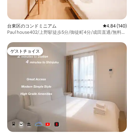
台東区のコンドミニアム
レビュー140件
4.84 (140)
Paul house402/上野駅徒歩5分/御徒町4分/成田直通/無料高
速インターネット/エレベーター付きビル/日本語・英語・
中国語対応
ゲストチョイス
ゲストチョイス