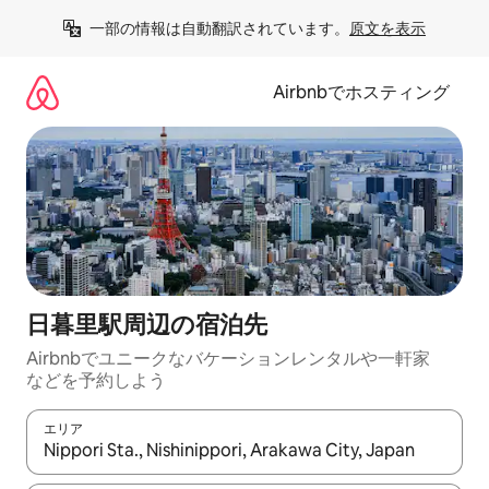
コ
一部の情報は自動翻訳されています。
原文を表示
ン
テ
ン
Airbnbでホスティング
ツ
に
ス
キ
ッ
プ
日暮里駅⁠周⁠辺⁠の宿⁠泊⁠先
Airbnbでユニークなバ⁠ケ⁠ー⁠シ⁠ョ⁠ンレ⁠ン⁠タ⁠ルや一⁠軒⁠家
な⁠ど⁠を予⁠約⁠し⁠よ⁠う
エリア
検索結果が表示されたら、上下の矢印キーを使って移動するか、