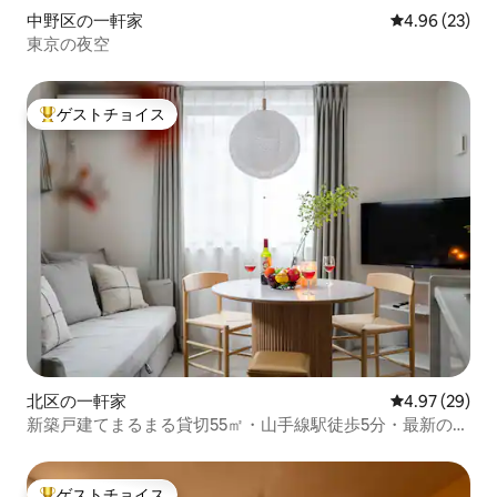
中野区の一軒家
レビュー23件
4.96 (23)
東京の夜空
ゲストチョイス
大好評のゲストチョイスです。
北区の一軒家
レビュー29件
4.97 (29)
新築戸建てまるまる貸切55㎡・山手線駅徒歩5分・最新の快
適設備・上野6分、池袋8分、新宿17分
ゲストチョイス