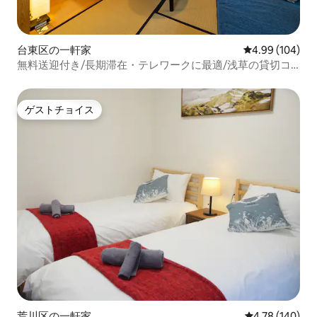
台東区の一軒家
レビュー104件
4.99 (104)
無料送迎付き/長期滞在・テレワークに最適/浅草の貸切コ
ンドミニアム/TypeA
ゲストチョイス
ゲストチョイス
荒川区の一軒家
レビュー140件
4.78 (140)