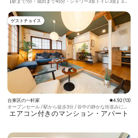
【駅まで1分・成田まで45分・シャワー3室トイレ3室】3フ
ロア貸切｜上野まで6分｜最大13名｜一軒家
ゲストチョイス
ゲストチョイス
台東区の一軒家
レビュー13件
4.92 (13)
オープンセール / 駅から徒歩3分 / 谷中の静かな街並みに佇
エアコン付きのマンション・アパート
む上質な和の邸宅