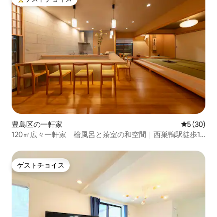
大好評のゲストチョイスです。
豊島区の一軒家
レビュー3
5 (30)
120㎡広々一軒家｜檜風呂と茶室の和空間｜西巣鴨駅徒歩1
分｜洗練されたこだわりの邸宅で非日常を体験
ゲストチョイス
ゲストチョイス