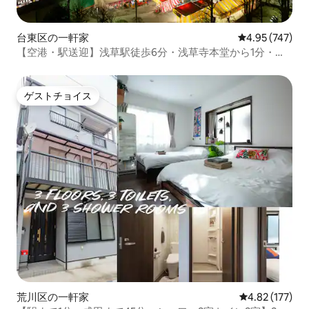
台東区の一軒家
レビュー747件
4.95 (747)
【空港・駅送迎】浅草駅徒歩6分・浅草寺本堂から1分・閑
静な住宅街にある貸切戸建て
ゲストチョイス
ゲストチョイス
荒川区の一軒家
レビュー177件
4.82 (177)