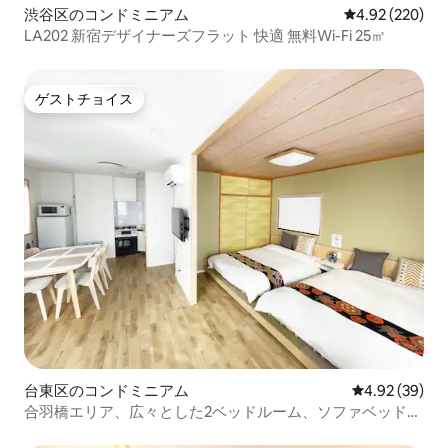
渋谷区のコンドミニアム
レビュー220件
4.92 (220)
LA202 新宿デザイナーズフラット 快適 無料Wi-Fi 25㎡
ゲストチョイス
ゲストチョイス
台東区のコンドミニアム
レビュー39件
4.92 (39)
合羽橋エリア、広々とした2ベッドルーム、ソファベッド、
バルコニー