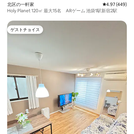
北区の一軒家
レビュー449件
4.97 (449)
Holy Planet 120㎡ 最大15名 ARゲーム 池袋1駅新宿2駅
ゲストチョイス
ゲストチョイス