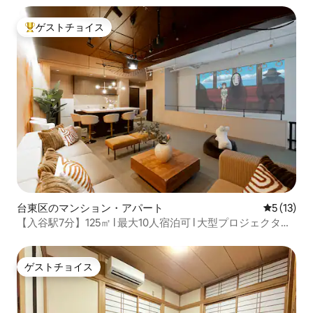
ゲストチョイス
大好評のゲストチョイスです。
台東区のマンション・アパート
レビュー1
5 (13)
【入谷駅7分】125㎡ l 最大10人宿泊可 l 大型プロジェクター l
浅草徒歩13分
ゲストチョイス
ゲストチョイス