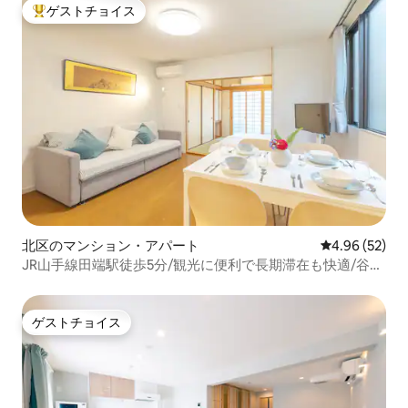
ゲストチョイス
大好評のゲストチョイスです。
北区のマンション・アパート
レビュー52件
4.96 (52)
JR山手線田端駅徒歩5分/観光に便利で長期滞在も快適/谷中
散策も徒歩で楽しめる静かな1LDKの1階
ゲストチョイス
ゲストチョイス