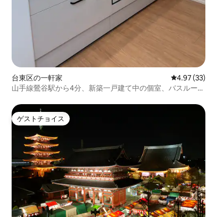
台東区の一軒家
レビュー33件
4.97 (33)
山手線鶯谷駅から4分、新築一戸建て中の個室、バスルーム
とトイレ共用
ゲストチョイス
ゲストチョイス