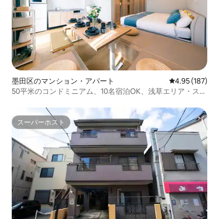
墨田区のマンション・アパート
レビュー187件
4.95 (187)
50平米のコンドミニアム、10名宿泊OK、浅草エリア・スカ
イツリー2分、本所吾妻橋駅5分、最高の立地
スーパーホスト
スーパーホスト