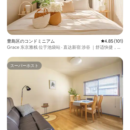
豊島区のコンドミニアム
レビュー101件
4.85 (101)
Grace 东京雅栈 位于池袋站 · 直达新宿 涉谷 ｜舒适快捷，适
合旅行&出差
スーパーホスト
スーパーホスト