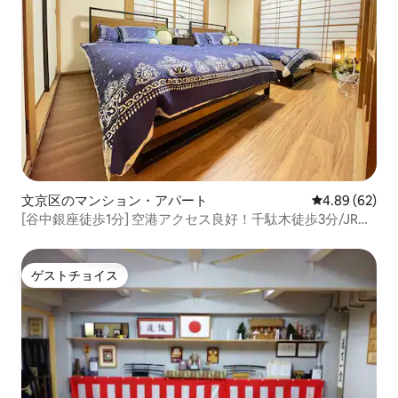
文京区のマンション・アパート
レビュー62件
4.89 (62)
[谷中銀座徒歩1分] 空港アクセス良好！千駄木徒歩3分/JR山
手線日暮里駅徒歩8分アパートメント
ゲストチョイス
ゲストチョイス