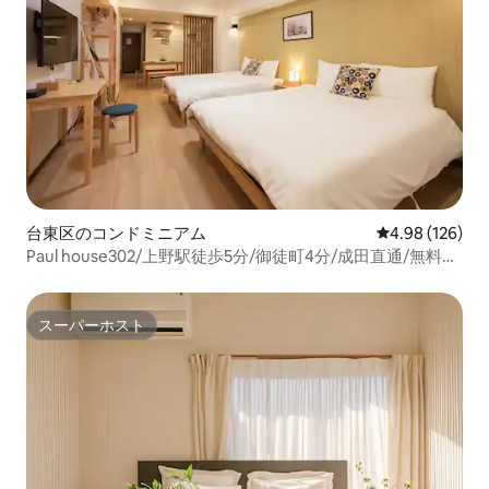
台東区のコンドミニアム
レビュー126件
4.98 (126)
Paul house302/上野駅徒歩5分/御徒町4分/成田直通/無料高
速インターネット/エレベーター付きビル/日本語・英語・
中国語対応
スーパーホスト
スーパーホスト