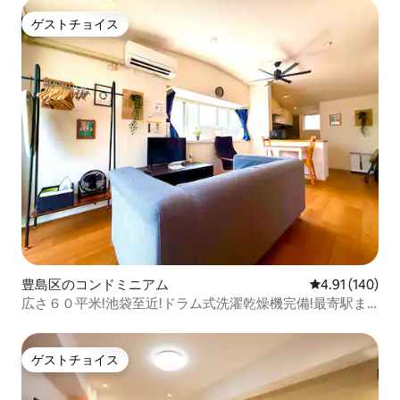
ゲストチョイス
ゲストチョイス
豊島区のコンドミニアム
レビュー140件
4.91 (140)
広さ６０平米!池袋至近!ドラム式洗濯乾燥機完備!最寄駅ま
で徒歩５分!高速無制限Wi-Fi無料!
ゲストチョイス
ゲストチョイス