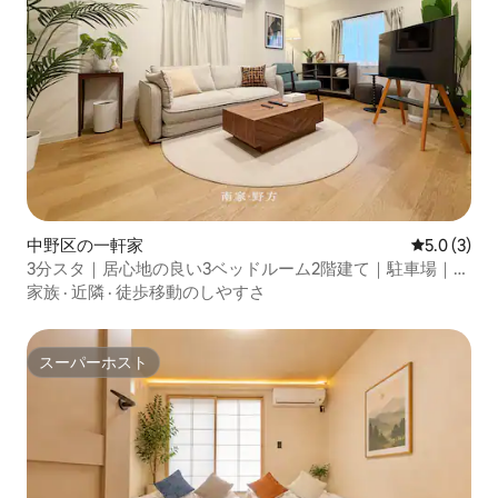
中野区の一軒家
レビュー3
5.0 (3)
3分スタ｜居心地の良い3ベッドルーム2階建て｜駐車場｜新
宿まで15分
家族
·
近隣
·
徒歩移動のしやすさ
スーパーホスト
スーパーホスト