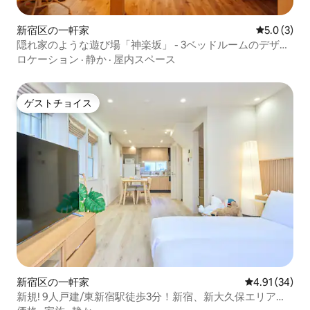
新宿区の一軒家
レビュー3
5.0 (3)
隠れ家のような遊び場「神楽坂」 - 3ベッドルームのデザイ
ナーズハウス
ロケーション
·
静か
·
屋内スペース
ゲストチョイス
ゲストチョイス
新宿区の一軒家
レビュー34件
4.91 (34)
新規! 9人戸建/東新宿駅徒歩3分！新宿、新大久保エリア徒
歩5分