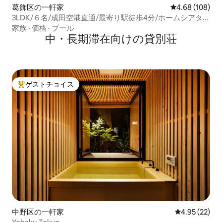
葛飾区の一軒家
レビュー108件
4.68 (108)
3LDK/６名/成田空港直通/最寄り駅徒歩4分/ホームシアタ
ー/屋上テラスとビニールプール
家族
·
価格
·
プール
中・長期滞在向けの貸別荘
ゲストチョイス
大好評のゲストチョイスです。
中野区の一軒家
レビュー22件
4.95 (22)