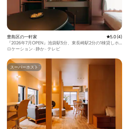
豊島区の一軒家
レビュー4
5.0 (4)
『2026年7月OPEN』池袋駅5分、東長崎駅2分の1棟貸しホ
テル「innnn-komeya」
ロケーション
·
静か
·
テレビ
スーパーホスト
スーパーホスト