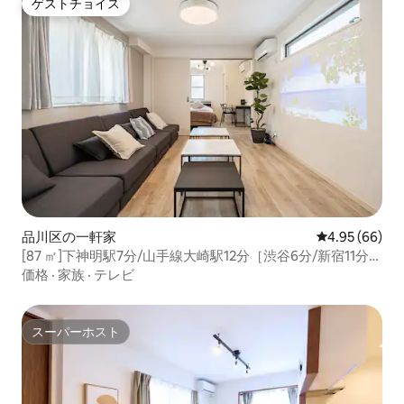
ゲストチョイス
ゲストチョイス
品川区の一軒家
レビュー66件
4.95 (66)
[87 ㎡]下神明駅7分/山手線大崎駅12分［渋谷6分/新宿11分］
静かで綺麗な一軒家｜最大11名
価格
·
家族
·
テレビ
スーパーホスト
スーパーホスト