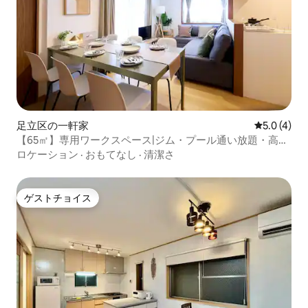
足立区の一軒家
レビュー4
5.0 (4)
【65㎡】専用ワークスペース|ジム・プール通い放題・高速
Wi-Fi|東京駅（大手町駅）直通20分
ロケーション
·
おもてなし
·
清潔さ
ゲストチョイス
ゲストチョイス