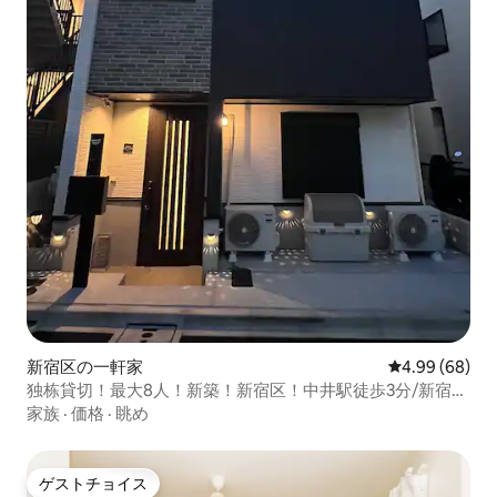
新宿区の一軒家
レビュー68件
4.99 (68)
独栋貸切！最大8人！新築！新宿区！中井駅徒歩3分/新宿駅
電車直通8分/空港乗換1回/迪士尼乗換1回
家族
·
価格
·
眺め
ゲストチョイス
ゲストチョイス