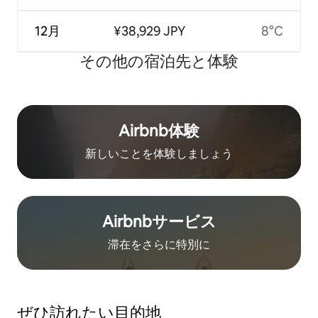
12月
¥38,929 JPY
8°C
その他の宿⁠泊⁠先と体⁠験
Airbnb体験
新しいことを体験しましょう
Airbnb⁠サ⁠ー⁠ビ⁠ス
滞在をさ⁠ら⁠に特⁠別⁠に
ぜひ訪⁠れ⁠た⁠い目⁠的⁠地