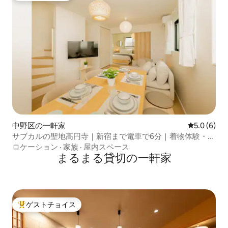
中野区の一軒家
レビュー6
5.0 (6)
サブカルの聖地高円寺｜新宿まで電車で6分｜着物体験・日
本庭園風テラス｜和モダン貸切一軒家
ロケーション
·
家族
·
屋内スペース
まるまる貸切の一軒家
ゲストチョイス
大好評のゲストチョイスです。