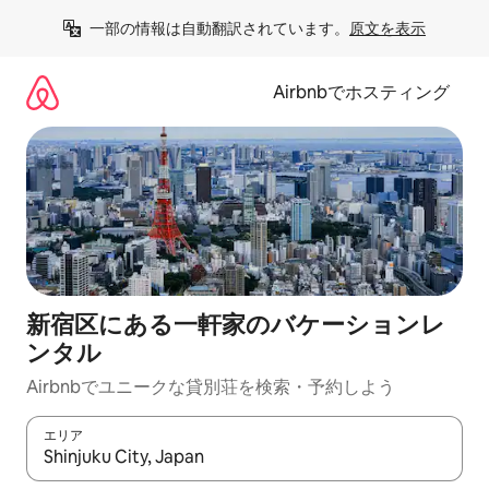
コ
一部の情報は自動翻訳されています。
原文を表示
ン
テ
ン
Airbnbでホスティング
ツ
に
ス
キ
ッ
プ
新宿区にある一軒家のバケーションレ
ンタル
Airbnbでユニークな貸別荘を検索・予約しよう
エリア
検索結果が表示されたら、上下の矢印キーを使って移動するか、