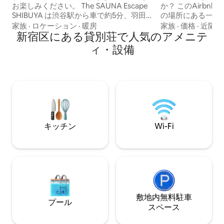
お楽しみください。 The SAUNA Escape
か？ このAirbnb
SHIBUYA は渋谷駅から車で約5分、羽田
の場所にある一軒
空港から25分、渋谷近郊でありながら都
原宿へも電車やバ
家族
·
ロケーション
·
暖房
家族
·
価格
·
近隣
会の喧騒からの離れた好立地。６階建て
新宿区にある貸別荘で人気のアメニテ
家の中に桜の木、
の一棟ビルをリノベーションした、エリ
リーンアートがあ
ィ・設備
アでは唯一の「プライベートサウナ付バ
いのにここは静か
ケーションレンタル」です。 ベッドは上
ビル群に囲まれて
質な眠りを追求した「NELL」。快適な睡
様々な飲食店や、
眠をお約束いたします。 コンビニ、スー
ー、コンビニなど
パー、飲食店、バー、パン屋、コインラ
メン屋、すぐ近く
ンドリー、エステサロンもすぐ近く。街
施設オペラシティの
にとけこみ、暮らすような滞在を楽しめ
店や様々なお店が
ます。連泊にもおすすめです。 ✶姉妹施
の夜景もあります
キッチン
Wi-Fi
設として、京都七条にあるサウナ別荘
公園と本格的なこ
『The 禅 SPA Kyoto Suite』を運営してお
は味わえない都会
ります ■お部屋の設備 カラオケ／ReFaド
広い芝生、森、水
ライヤー、ヘアーアイロン／冷蔵庫／電
ントラストはアー
子レンジ／チューナーレスTV／ウォシュ
も公園では本格的
レット／エアコン／炊飯器/など ■バスル
なお子さんが遊ぶ
ームアメニティ バスタブ／バスタオル／
エリアがあります
シャンプー／リンス／ボディソープ／歯
ます。 公園には
敷地内無料駐⁠車
プール
ブラシ ■ベッド構成 寝室1: キングベッド1
しいレストラン、
ス⁠ペ⁠ー⁠ス
台 寝室2: セミダブルベッド2台
あります。すぐ近