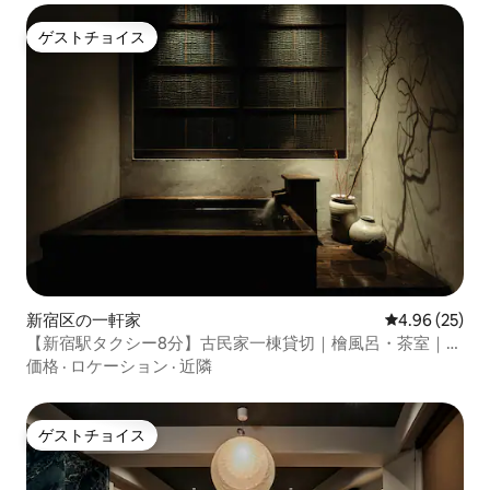
ゲストチョイス
ゲストチョイス
新宿区の一軒家
レビュー25件
4.96 (25)
【新宿駅タクシー8分】古民家一棟貸切｜檜風呂・茶室｜最
大5名
価格
·
ロケーション
·
近隣
ゲストチョイス
ゲストチョイス