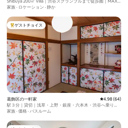
Shibuya 200㎡ Villa｜渋谷スクランブルまで徒歩圏｜MAX
18名｜6BR｜駐車場有
家族
·
ロケーション
·
静か
ゲストチョイス
大好評のゲストチョイスです。
葛飾区の一軒家
レビュー64件
4.98 (64)
駅３分｜貸切｜浅草・上野・銀座・六本木・渋谷へ乗り換
え無｜９人｜羽田直通バス｜北千住｜KK
家族
·
価格
·
バスルーム