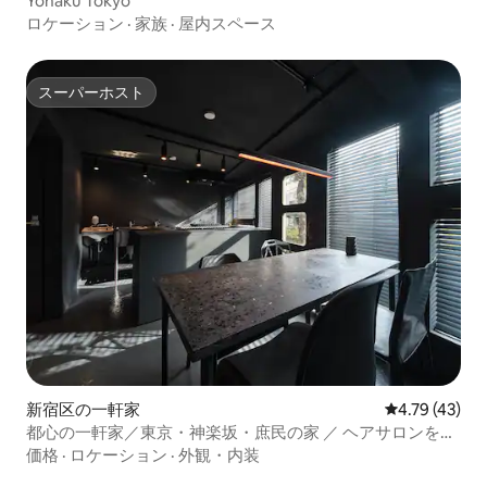
Yohaku Tokyo
ロケーション
·
家族
·
屋内スペース
スーパーホスト
スーパーホスト
新宿区の一軒家
レビュー43件
4.79 (43)
都心の一軒家／東京・神楽坂・庶民の家 ／ ヘアサロンをリ
ノベーションした宿／四十八茶百鼠/B090
価格
·
ロケーション
·
外観・内装