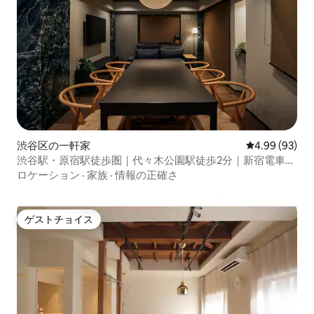
渋谷区の一軒家
レビュー93件
4.99 (93)
渋谷駅・原宿駅徒歩圏｜代々木公園駅徒歩2分｜新宿電車5
分｜シャワー2つ｜123㎡・都心の一軒家貸切！
ロケーション
·
家族
·
情報の正確さ
ゲストチョイス
ゲストチョイス