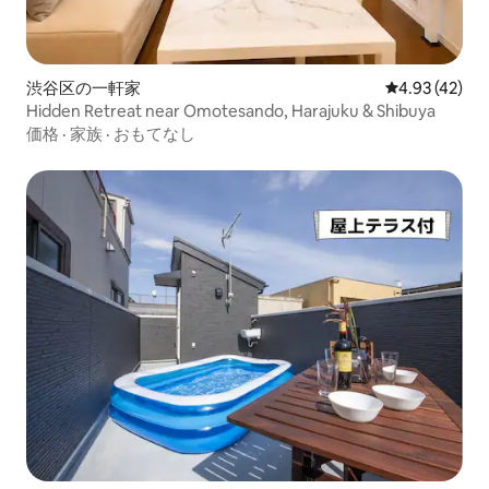
渋谷区の一軒家
レビュー42件
4.93 (42)
Hidden Retreat near Omotesando, Harajuku & Shibuya
価格
·
家族
·
おもてなし