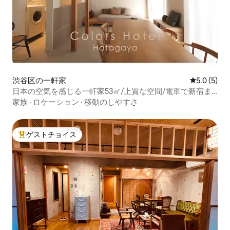
渋谷区の一軒家
レビュー5
5.0 (5)
日本の空気を感じる一軒家53㎡/上質な空間/電車で新宿ま
で２駅/渋谷区幡ヶ谷/商店街の先
家族
·
ロケーション
·
移動のしやすさ
ゲストチョイス
大好評のゲストチョイスです。