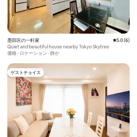
墨田区の一軒家
レビュー6
5.0 (6)
Quiet and beautiful house nearby Tokyo Skytree
価格
·
ロケーション
·
静か
ゲストチョイス
ゲストチョイス