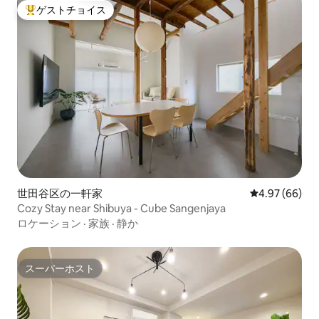
ゲストチョイス
大好評のゲストチョイスです。
世田谷区の一軒家
レビュー66件
4.97 (66)
Cozy Stay near Shibuya - Cube Sangenjaya
ロケーション
·
家族
·
静か
スーパーホスト
スーパーホスト