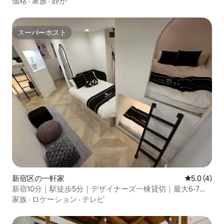
価格
·
家族
·
静か
スーパーホスト
スーパーホスト
新宿区の一軒家
レビュー4
5.0 (4)
新宿10分｜駅徒歩5分｜デザイナーズ一棟貸切｜最大6-7
名 ファミリーにおすすめ
家族
·
ロケーション
·
テレビ