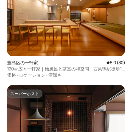
豊島区の一軒家
レビュー30
5.0 (30)
120㎡広々一軒家｜檜風呂と茶室の和空間｜西巣鴨駅徒歩1
分｜洗練されたこだわりの邸宅で非日常を体験
価格
·
ロケーション
·
清潔さ
スーパーホスト
スーパーホスト