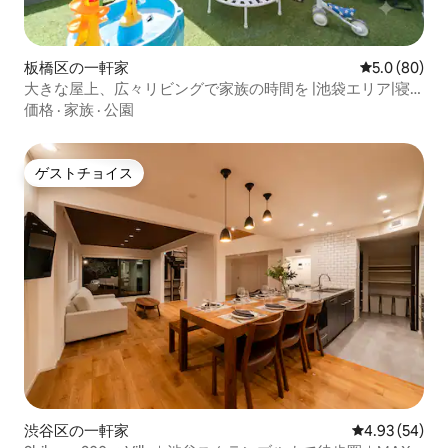
板橋区の一軒家
レビュー80
5.0 (80)
大きな屋上、広々リビングで家族の時間を |池袋エリア|寝
室３|ベット７|屋上
価格
·
家族
·
公園
ゲストチョイス
ゲストチョイス
渋谷区の一軒家
レビュー54件
4.93 (54)