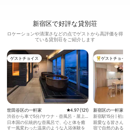
新宿区で好評な貸別荘
ロケーションや清潔さなどの点でゲストから高評価を得
ている貸別荘をご紹介します
ゲストチョイス
ゲストチョイス
ゲストチョイス
大好評のゲストチ
世田谷区の一軒家
レビュー121件、5つ星中4.97
4.97 (121)
新宿区の一軒家
渋谷から車で5分/サウナ・壺風呂・屋上
新宿駅15分 | 初台駅8
BBQグリル・カラオケ有/Wi-Fi/連泊割/羽
日本国の伝統的な壺風呂で、心と体を癒
親愛なる皆さん、
田から25分
す一風変わった温泉のような入浴体験を
宿で自然のある生