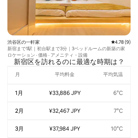
渋谷区の一軒家
レビュー9件
4.78 (9)
新宿まで1駅｜初台駅まで3分｜3ベッドルームの新築の家
ロケーション
·
価格
·
アメニティ・設備
新宿区を訪⁠れ⁠るの⁠に最⁠適⁠な時⁠期⁠は⁠？
月
平均料金
平均気温
1月
¥33,886 JPY
6°C
2月
¥32,467 JPY
7°C
3月
¥37,984 JPY
10°C