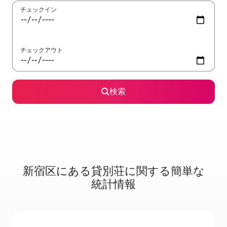
チェックイン
チェックアウト
検索
新宿区に⁠あ⁠る貸⁠別⁠荘⁠に関⁠す⁠る簡⁠単⁠な
統⁠計⁠情⁠報