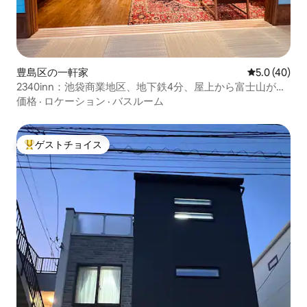
豊島区の一軒家
レビュー40
5.0 (40)
2340inn：池袋商業地区、地下鉄4分、屋上から富士山が見
える、55平方メートルの美しいデザイン、和室+リビング、
価格
·
ロケーション
·
バスルーム
2バスルーム
ゲストチョイス
大好評のゲストチョイスです。