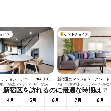
ョイス
ゲストチョイス
ョイス
大好評のゲストチョイスです。
4.84つ星の平均評価
マンション・アパー
レビュー35件、5つ星中4.91つ星の平均評価
4.91 (35)
新宿区のマンション・アパート
 | 3寝室6ベッド/90㎡ | 駅徒歩
高田馬場駅徒歩5分/65㎡/2部屋
新宿区を訪⁠れ⁠るの⁠に最⁠適⁠な時⁠期⁠は⁠？
谷まで10分 | 4F, ELVあり
新宿駅10分/ガーデンビュー/コ
4月
5月
6月
7月
8月