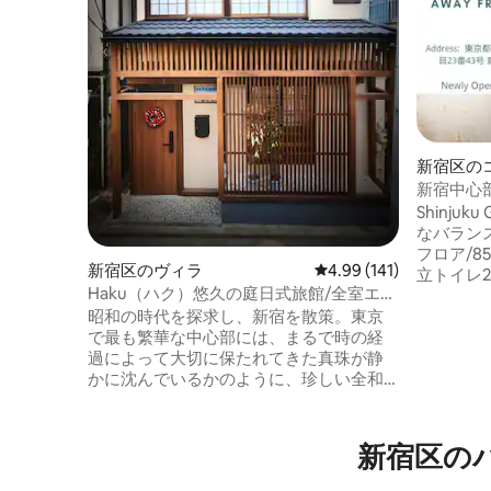
新宿区の
新宿中心
バスタブ付
Shinjuk
グループ
なバランス。 【部屋タイプ
寄駅まで
フロア/8
新宿区のヴィラ
レビュー141件、5つ星
4.99 (141)
立トイレ
Haku（ハク）悠久の庭日式旅館/全室エア
スタブ付
コン/全室床暖房/新宿繁華街/東新宿駅4
昭和の時代を探求し、新宿を散策。東京
ルーム1室
分/最大7名様まで
で最も繁華な中心部には、まるで時の経
【ファミ
過によって大切に保たれてきた真珠が静
パ、3歳
かに沈んでいるかのように、珍しい全和
高椅子。 【ベッドの配置】1号室：1.4mベ
室の旅館が隠されています。 東京の中心
ッド2台、
部ならではの比類のない利便性を備えて
ド1台、3
いると同時に、伝統的な和風住居空間の
大11名
新宿区の
静かさと温かさを保ち、賑やかな都市の
以下のご
中で最も本物の日本の生活を体験してい
勧めしま