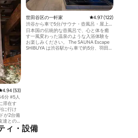
の好立地
草など主
スできます。 2025年に建
世田谷区の一軒家
レビュー122件、5つ星
4.97 (122)
物は、1
渋谷から車で5分/サウナ・壺風呂・屋上
名様まで
BBQグリル・カラオケ有/Wi-Fi/連泊割/羽
日本国の伝統的な壺風呂で、心と体を癒
で作られ
田から25分
す一風変わった温泉のような入浴体験を
建物はき
お楽しみください。 The SAUNA Escape
美しい檜
SHIBUYA は渋谷駅から車で約5分、羽田空
じる滞在
港から25分、渋谷近郊でありながら都会
カウンタ
の喧騒からの離れた好立地。６階建ての
たを非日常へ
一棟ビルをリノベーションした、エリア
ンにはI
では唯一の「プライベートサウナ付バケ
い長期滞在にも
ーションレンタル」です。 ベッドは上質
会の喧騒
な眠りを追求した「NELL」。快適な睡眠
時間をお過ご
をお約束いたします。 コンビニ、スーパ
徒歩1分（
レビュー53件、5つ星中4.94つ星の平均評価
4.94 (53)
ー、飲食店、バー、パン屋、コインラン
最大8名様
歩6分 #5人
ドリー、エステサロンもすぐ近く。街に
スペース
に滞在す
とけこみ、暮らすような滞在を楽しめま
ーム -
利に行け
す。連泊にもおすすめです。 ✶姉妹施設
のフルキ
として、京都七条にあるサウナ別荘『The
Wi-Fi
友達との
禅 SPA Kyoto Suite』を運営しております
ティ・設備
は快適
■お部屋の設備 カラオケ／ReFaドライヤ
ありま
ー、ヘアーアイロン／冷蔵庫／電子レン