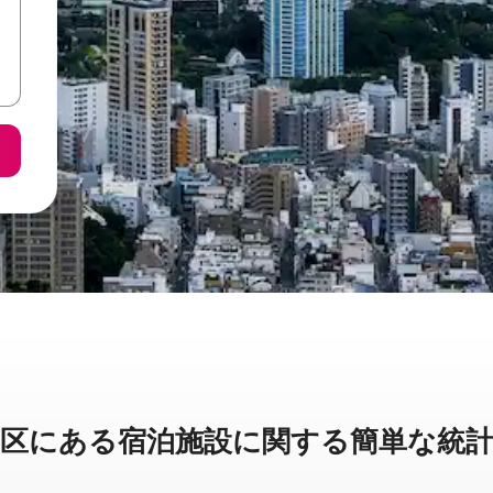
に⁠あ⁠る宿⁠泊⁠施⁠設⁠に関⁠す⁠る簡⁠単⁠な統⁠計