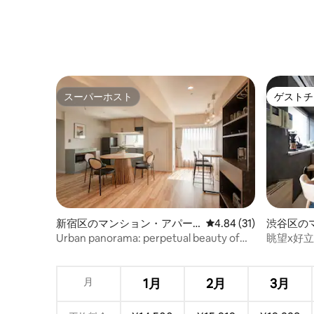
スーパーホスト
ゲストチ
スーパーホスト
ゲストチ
新宿区のマンション・アパー
レビュー31件、5つ星中
4.84 (31)
渋谷区の
ト
ト
Urban panorama: perpetual beauty of
眺望x好立地
Tokyo #1002
4分/新宿渋
月
1月
2月
3月