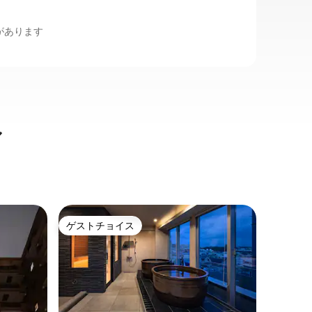
ポットがあります
ル
豊島区の
ゲストチョイス
ゲス
ゲストチョイス
大好評
120㎡
｜西巣鴨
東京の西
の邸宅で
ばれ堂 別邸
京の小京
ある落ち
ら徒歩1