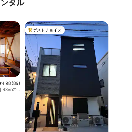
レンタル
ゲストチョイス
大好評のゲストチョイスです。
レビュー89件、5つ星中4.98つ星の平均評価
4.98 (89)
93㎡の