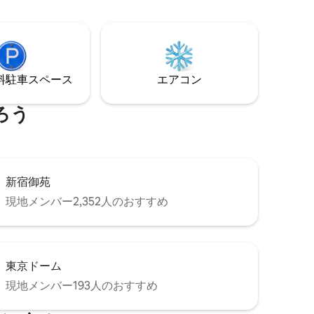
だけます。
ジ／チューナーレスTV／ウォシュレット
ロ、鍋、
／エアコン／炊飯器/など ■バスルームア
や簡単な
メニティ バスタブ／バスタオル／シャン
ーカウン
プー／リンス／ボディソープ／歯ブラシ
ニングス
■ベッド構成 寝室1: キングベッド1台 寝室
も夕食で
2: セミダブルベッド2台
⁠車ス⁠ペ⁠ー⁠ス
エアコン
おり、複
れぞれの
ろう
に音楽を
旅行中で
屋
られてお
新宿御苑
ミングプ
きます。
現地メンバー2,352人のおすすめ
、広々と
おり、必
す。 一
事をする
東京ドーム
ごすのに
現地メンバー193人のおすすめ
す。