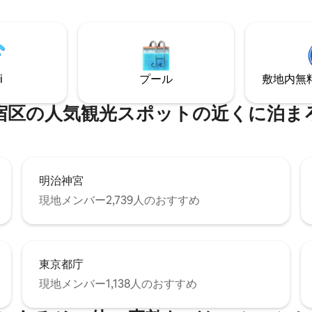
す。最大5名様までご宿泊いた
を備え、快適な睡眠体験を提供
オープンキッチンには、IHコン
食器が備わっており、家庭料理
房用エアコンが設置されていま
和食を作るのにも最適です。 バ
内設備】55インチ4Kテレビ
ターがリビングスペースとダイ
x/YouTube/Disney+対応）、パナ
ペースを結び、朝のコーヒーで
濯乾燥一体型洗濯機、Hisense
i
プール
敷地内無料駐
も、すべてがぴったりです。 洗面台とバ
電子レンジ、電気ケトル、トー
スルームは独立して設計されて
アイロン、ハンガー、空気清浄
数の人が一緒に滞在しても、そ
宿区の人気観光スポットの近くに泊ま
】フライパ
ペースで過ごせます。 Bluetoothスピーカ
プポット、まな板、包丁。調理
ーが用意されており、日本の夜
、トング、スパチュラ、泡立て
聴き、お風呂に浸かることは、
プスプーン。実用的な道具：ワ
最もリラックスできる時間です。 お部
ナー、缶切り、栓抜き。 【備
にはプロジェクターが備え付け
ト1名様につき：バスタオル1枚
明治神宮
り、一般的なデジタルストリー
スタオル1枚、ヘアドライヤー
現地メンバー2,739人のおすすめ
ラットフォームに簡単に接続で
ニック、マイナスイオン機能付
洗濯機、空気清浄機、アイロン
ブラシ、シャンプー（LUX）、コ
したワードローブが完備されて
ョナー（LUX）、ボディソープ
要なものはすべて用意されていま
）、洗濯液。
人で静かにバーカウンターで仕
東京都庁
のにも、友人や家族と数日間過
もぴったりのお部屋です。 自由に過ご
現地メンバー1,138人のおすすめ
せ、それぞれが快適に過ごせま