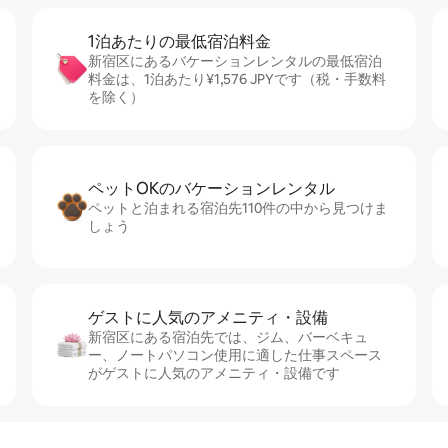
1泊あたりの最⁠低⁠宿⁠泊⁠料⁠金
新宿区にあるバケーションレンタルの最低宿泊
料金は、1泊あたり¥1,576 JPYです（税・手数料
を除く）
ペットOKのバ⁠ケ⁠ー⁠シ⁠ョ⁠ンレ⁠ン⁠タ⁠ル
ペットと泊まれる宿泊先110件の中から見つけま
しょう
ゲストに人⁠気⁠のア⁠メ⁠ニ⁠テ⁠ィ・設⁠備
新宿区にある宿泊先では、ジム、バーベキュ
ー、ノートパソコン使用に適した仕事スペース
がゲストに人気のアメニティ・設備です