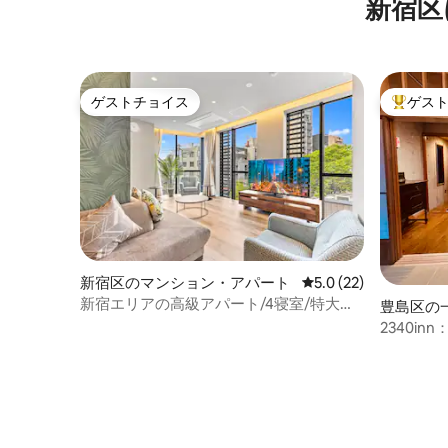
所： 新宿歌舞伎町 さまざまな特色のある
新宿区
レストランやカフェ コンビニエンススト
アとドラッグストア 徒歩15分で行ける場
所： 伊勢丹新宿店 ドン・キホーテ新宿店
コリアンタウン（新大久保） 花園神社 新
宿ゴールデン街
ゲストチョイス
ゲス
ゲストチョイス
大好評の
新宿区のマンション・アパート
レビュー22件、5つ星
5.0 (22)
新宿エリアの高級アパート/4寝室/特大キ
豊島区の
ッチン＆ダイニング/新築(56)
2340i
上から富
の美しい
スルーム