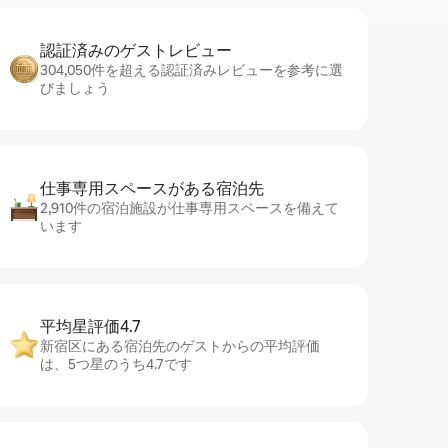
認証済みのゲ⁠ス⁠ト⁠レ⁠ビ⁠ュ⁠ー
304,050件を超える認証済みレビューを参考に選
びましょう
仕事専用ス⁠ペ⁠ー⁠スがあ⁠る宿⁠泊⁠先
2,910件の宿泊施設が仕事専用スペースを備えて
います
平均星評価4.7
新宿区にある宿泊先のゲストからの平均評価
は、5つ星のうち4.7です