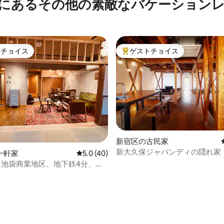
にあるその他の素敵なバケーション
トチョイス
ゲストチョイス
ゲストチョイスです。
大好評のゲストチョイスです。
中5.0つ星の平均評価
新宿区の古民家
新大久保ジャパンディの隠れ家｜
一軒家
レビュー40件、5つ星中5.0つ星の平均評価
5.0 (40)
貸切古民家ホテル
nn：池袋商業地区、地下鉄4分、屋
士山が見える、55平方メートル
デザイン、和室+リビング、2バ