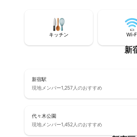
ただけます。 宿泊先の特徴 ★ 家全体に床
ットレス
暖房システムを敷設 東京の寒い冬でも、
します。 【エアコンと暖房】すべての部
温かく快適な滞在をお楽しみいただけま
屋に冷暖
す。 ★ 東京新宿の中心部 東京で最も繁華
す。 【室
な中心部に位置し、都会の活気を感じる
（Netfli
ことができると同時に、貴重な静かな空
ソニック洗
キッチン
Wi-F
間も持つことができます。 ★ 交通の便が
冷蔵庫、
とても良い 地下鉄東新宿駅まで徒歩わず
スター、
新
か4分で、東京の主要な人気観光スポット
機+加湿器。 【キッチン設備
や商業地区へのアクセスも便利です。 周
ン、スー
辺の生活体験 ここでは旅行が便利なだけ
器具：箸
でなく、地元の人たちのように暮らすこ
器、スー
ともできます。 🍞 徒歩5メートル 地元の
インオープ
人々に人気のあるネット有名人ベーカリ
新宿駅
品】ゲス
ーで、毎日焼きたての和風パンを味わう
+フェイ
現地メンバー1,257人のおすすめ
ことができます。 ☕ 徒歩20メートル 人気
（パナソ
の日本のバリスタコーヒーショップで、
き）、歯
東京の街角で最も本格的なコーヒー文化
ンディシ
を体験しましょう。 🍶 徒歩20メートル 近
（Dove
所の人たちがよく通う伝統的な居酒屋。
代々木公園
🏪 徒歩3分 コンビニエンスストア。24時
現地メンバー1,452人のおすすめ
間体制で日常のニーズにお応えします。
周辺の観光スポット 徒歩7分で行ける場