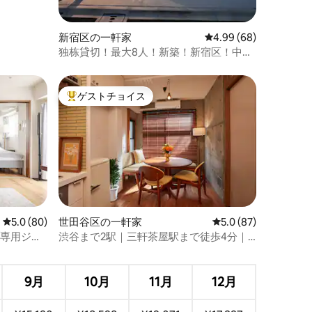
新宿区の一軒家
レビュー68件、5つ星
4.99 (68)
独栋貸切！最大8人！新築！新宿区！中井
駅徒歩3分/新宿駅電車直通8分/空港乗換1
回/迪士尼乗換1回
ゲストチョイス
大好評のゲストチョイスです。
レビュー80件、5つ星中5.0つ星の平均評価
5.0 (80)
世田谷区の一軒家
レビュー87件、5つ星
5.0 (87)
/専用ジム/
渋谷まで2駅｜三軒茶屋駅まで徒歩4分｜
ンビニ1分
レトロモダンな隠れ家｜4ベッド｜カップ
ル・家族向け
9月
10月
11月
12月