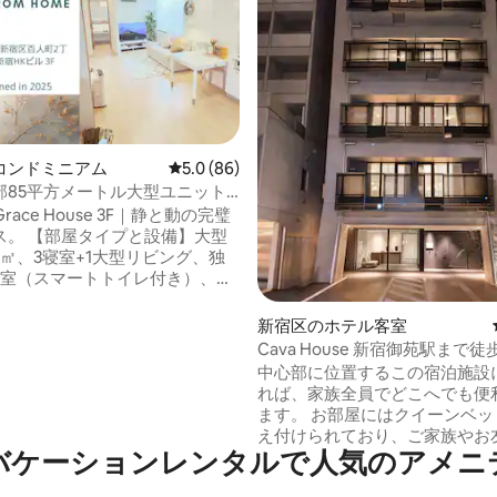
コンドミニアム
レビュー86件、5つ星中5.0つ星の平均評価
5.0 (86)
部85平方メートル大型ユニット|
き2バスルーム|2トイレ|家族＆
u Grace House 3F｜静と動の完璧
旅行に最適|専用エレベーター|最
と設備】大型
徒歩2分|荷物預り
5㎡、3寝室+1大型リビング、独
中4.99つ星の平均評価
2室（スマートトイレ付き）、バ
きバスルーム1室+独立シャワー
、2025年1月末に全面改装。
新宿区のホテル客室
リー向け設備】子供用スリッ
Cava House 新宿御苑駅まで徒
未満の子供用ベビーカー、子供用
中心部に位置するこの宿泊施設
れば、家族全員でどこへでも便
2号室：1.7mベッド1台＋1mベッ
ます。 お部屋にはクイーンベッドが2台備
号室：1.8mベッド1台。 大人で最
え付けられており、ご家族やお
様までご宿泊いただけます。9名様
バケーションレンタルで人気のアメニ
ご宿泊に最適です。 ベッド間隔
宿泊がより快適であることをお
で、動線には十分なスペースが
す。 全室に高品質のシモンズマ