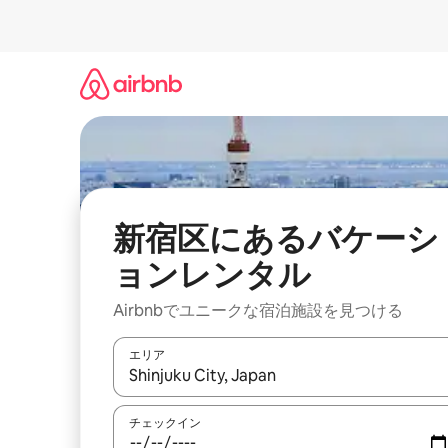
コ
ン
テ
ン
ツ
に
ス
キ
ッ
プ
新宿区にあるバケーシ
ョンレンタル
Airbnbでユニークな宿泊施設を見つける
エリア
検索結果が表示されたら、上下の矢印キーを使っ
チェックイン