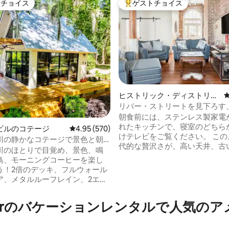
トチョイス
ゲストチョイス
ゲストチョイスです。
大好評のゲストチョイスです。
ヒストリック・ディストリク
ト ・ノースのコンドミニアム
リバー・ストリートを見下ろす
修復されたフラット
朝食前には、ステンレス製家電
れたキッチンで、寝室のどちら
ビルのコテージ
レビュー570件、5つ星中4.95つ星の平均評価
4.95 (570)
けテレビをご覧ください。 この
川の静かなコテージで景色と朝
中4.97つ星の平均評価
代的な贅沢さが、高い天井、古
もう
川のほとりで目覚め、景色、鳴
レンガの壁、オリジナルのアー
鳥、モーニングコーヒーを楽し
クトと融合した、1840年頃に
う！2倍のデッキ、フルウォール
建物です。 ファクターズ・ウォークを歩
ア、メタルルーフレイン、2エー
き、この歴史地区のダウンタウ
ペインモス、水がドックに当た
この建物やその他の歴史的な街
めながら太陽の下でリラック
 Riverのバケーションレンタルで人気
マークについて詳しく学びましょ
読んだり、魚を釣ったり、ハイ
大なサバンナ川沿いをジョギン
行ったりしましょう！朝食、ガ
り、下にあるリバーストリート
キュー、ファイヤーピット、ス