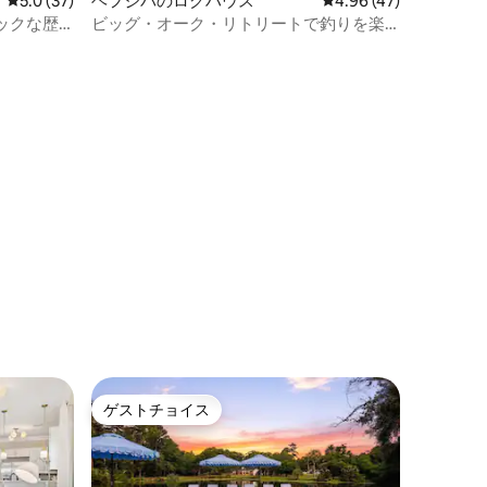
レビュー37件、5つ星中5.0つ星の平均評価
5.0 (37)
ヘフジバのログハウス
レビュー47件、5つ星
4.96 (47)
ックな歴
ビッグ・オーク・リトリートで釣りを楽
しむ旅
ゲストチョイス
ゲストチョイス