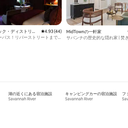
ック・ディストリク
レビュー44件、5つ星中4.93つ星の平均評価
4.93 (44)
MidTownの一軒家
ースのマンション・ア
ーバス！リバーストリートまで
サバンナの歴史的な隠れ家 | 焚
4.93つ星の平均評価
グサイズベッド|
車場
湖の近くにある宿泊施設
キャンピングカーの宿泊施設
フ
Savannah River
Savannah River
Sav