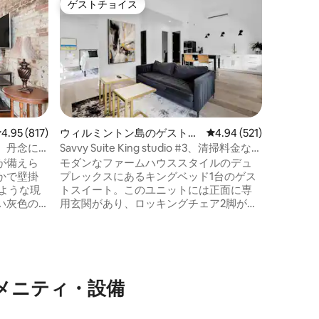
ゲストチョイス
ゲス
ゲストチョイス
大好評
川の景色
ビン／ヤ
ワトソン
レイル
にあるサ
ン。この
かな隠れ
暇に最適
ドと穏や
専用のキャビン
参して、
レビュー817件、5つ星中4.95つ星の平均評価
4.95 (817)
ウィルミントン島のゲストス
レビュー521件、5つ星
4.94 (521)
るために
イート
、丹念に
Savvy Suite King studio #3、清掃料金な
さい。 
し！！！
が備えら
モダンなファームハウススタイルのデュ
ンドリー
かで壁掛
プレックスにあるキングベッド1台のゲス
が大好き
ような現
トスイート。このユニットには正面に専
拶してく
い灰色の
用玄関があり、ロッキングチェア2脚が備
農場の新
ティファ
わった小さな屋根付きポーチがありま
建てられた
す。このリスティングには、裏から入る
別のリスティングが隣接しています。高
ンにある
いアーチ型天井のリビングエリア、アイ
のランド
ランドとバースツールのあるキッチン、
のアメニティ・設備
う。 雄
シャワー付きの専用バスルーム。ユニッ
グした
トの目の前に専用駐車場があります。す
の石畳を
べてのリネンと基本的な備品が提供され