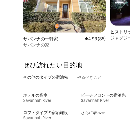
ヒストリ
ト ・ノ
ジャグジ
サバンナの一軒家
レビュー85件、5つ星中
4.93 (85)
パート
徒歩|キン
サバンナの家
ぜひ訪⁠れ⁠た⁠い目⁠的⁠地
その他のタ⁠イ⁠プ⁠の宿⁠泊⁠先
やるべきこと
ホテルの客室
ビーチフロントの宿泊先
Savannah River
Savannah River
ロフトタイプの宿泊施設
さらに表示
Savannah River