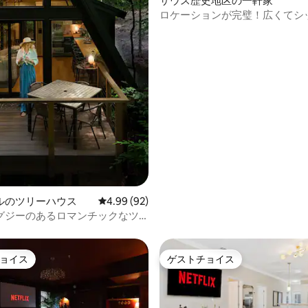
サウス歴史地区の一軒家
ロケーションが完璧！広くてシ
史的な隠れ家
ルのツリーハウス
レビュー92件、5つ星中4.99つ星の平均評価
4.99 (92)
グジーのあるロマンチックなツ
スでの休暇
ョイス
ゲストチョイス
ョイス
ゲストチョイス