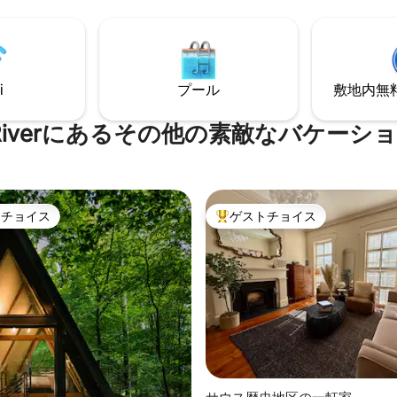
歩いてカフェやレストランを訪
きポーチ+扇風機、高速Wi-Fi、
ましょう。 SVR-01588
テレビをお楽しみください！
年に改装され、旅行雑誌にも掲載さ
！サバンナ、ヒルトンヘッド、
空港の近くです！この小さくて魅力
i
プール
敷地内無料駐
ージは、特別な日や休暇に最適
ah Riverにあるその他の素敵なバケー
トチョイス
ゲストチョイス
ゲストチョイスです。
大好評のゲストチョイスです。
中4.92つ星の平均評価