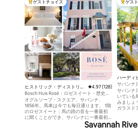
ゲストチョイス
ゲス
大好評のゲストチョイスです。
大好評の
ハーディ
サバンナ
ヒストリック・ディストリク
レビュー128件、5つ星
4.97 (128)
食を楽し
サバンナ
ト ・ノースの一軒家
Bosch Huis Rosé：ロゼスイート・歴史
いている
的・駐車場
オグルソープ・スクエア、サバンナ、
みましょ
1856年。馬車は今でも毎日通ります。 1階
ガラスド
のロゼスイート：馬の蹄の音を一番最初
カーのス
に聞くことができ、サバンナに一番最初
るのを眺
Savannah
に出かけることができ、広場の最前列に
ス！本を
座ることができます。 車は使わないでく
キングに
ださい。片側はRiver Street、反対側は
スバーベ