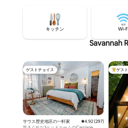
Broughton Streetのお店、その間にはミ
クリーン付
シュランにふさわしいレストランがあり
スマート
ます。 裏庭にはサウナと冷水プランジが
2023
あり、朝の最高の時間を過ごせます。 自
れました
分の家のように愛されています。なぜな
I95、
キッチン
Wi-F
ら、まさに自分の家だからです。 Bosch
的なコテ
Huisは夢から始まりました。あなたのよ
です！
うなゲストがそれを実現してくれます。
Savann
ハートをタップするか、ホストプロフィ
ールをご覧いただくか、ご予約くださ
い。
ゲストチョイス
ゲス
ゲストチョイス
大好評の
サウス歴史地区の一軒家
レビュー297件、5つ星
4.92 (297)
気まぐれな1ベッドルームのCarriage