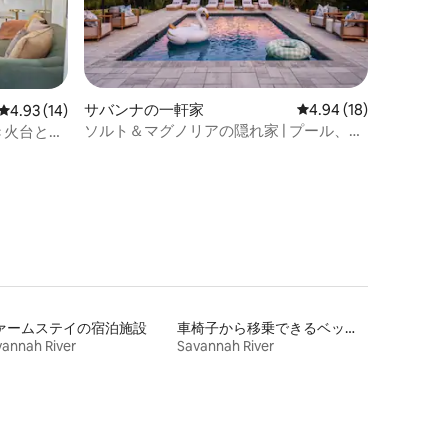
サバンナの一軒家
レビュー18件、5つ星
4.94 (18)
レビュー14件、5つ星中4.93つ星の平均評価
4.93 (14)
ソルト＆マグノリアの隠れ家 | プール、ス
き火台と駐
パ、ゲームルームあり
ァームステイの宿泊施設
車椅子から移乗できるベッドがある宿泊施設
annah River
Savannah River