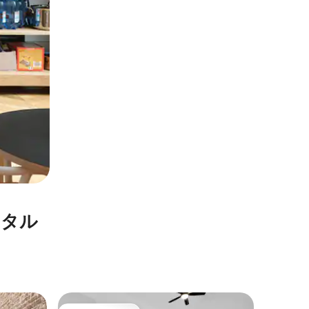
ンタル
カールト