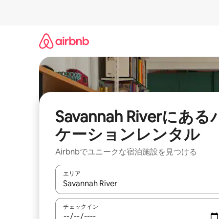
コ
ン
テ
ン
ツ
に
ス
キ
ッ
プ
Savannah Riverにある
ケーションレンタル
Airbnbでユニークな宿泊施設を見つける
エリア
検索結果が表示されたら、上下の矢印キーを使っ
チェックイン