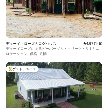
デューイ・ローズのログハウス
レビュー146件
4.97 (146)
デューイローズにあるビーバーダム・クリーク・リトリー
ト。
ロケーション
·
価格
·
近隣
ゲストチョイス
大好評のゲストチョイスです。