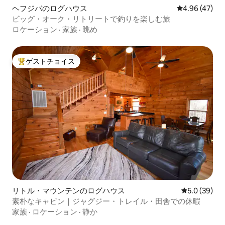
ヘフジバのログハウス
レビュー47件
4.96 (47)
ビッグ・オーク・リトリートで釣りを楽しむ旅
ロケーション
·
家族
·
眺め
ゲストチョイス
大好評のゲストチョイスです。
リトル・マウンテンのログハウス
レビュー39
5.0 (39)
素朴なキャビン｜ジャグジー・トレイル・田舎での休暇
家族
·
ロケーション
·
静か