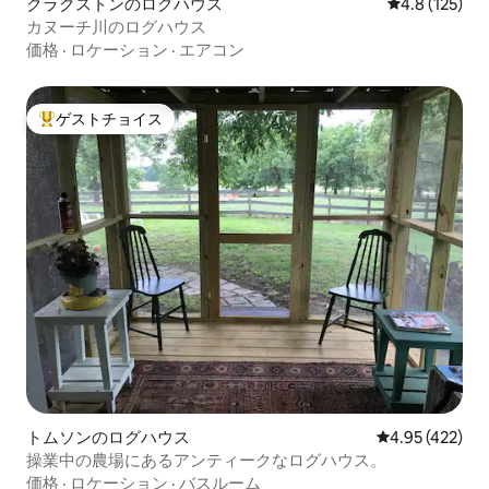
クラクストンのログハウス
レビュー125
4.8 (125)
カヌーチ川のログハウス
価格
·
ロケーション
·
エアコン
ゲストチョイス
大好評のゲストチョイスです。
トムソンのログハウス
レビュー422件
4.95 (422)
操業中の農場にあるアンティークなログハウス。
価格
·
ロケーション
·
バスルーム