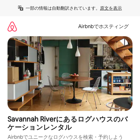
コ
一部の情報は自動翻訳されています。
原文を表示
ン
テ
ン
Airbnbでホスティング
ツ
に
ス
キ
ッ
プ
Savannah Riverにあるログハウスのバ
ケーションレンタル
Airbnbでユニークなログハウスを検索・予約しよう