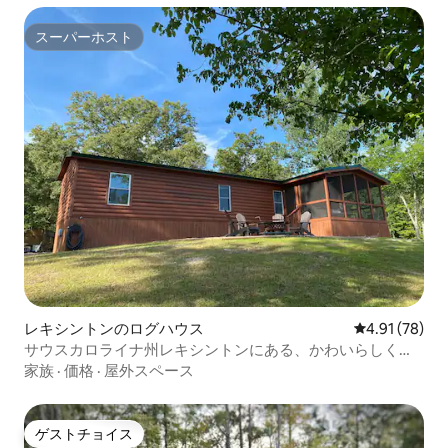
スーパーホスト
スーパーホスト
レキシントンのログハウス
レビュー78件
4.91 (78)
サウスカロライナ州レキシントンにある、かわいらしく居
心地の良いキャビンです
家族
·
価格
·
屋外スペース
ゲストチョイス
ゲストチョイス