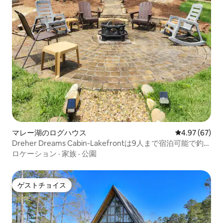
マレー湖のログハウス
レビュー67件
4.97 (67)
Dreher Dreams Cabin-Lakefrontは9人まで宿泊可能で釣り
も楽しめます
ロケーション
·
家族
·
公園
ゲストチョイス
ゲストチョイス