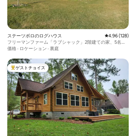
ステーツボロのログハウス
レビュー128件
4.96 (128)
フリーマンファーム「ラブシャック」2階建ての家、5名様
または1名様用。
価格
·
ロケーション
·
裏庭
ゲストチョイス
大好評のゲストチョイスです。