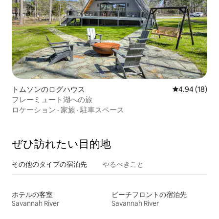
トムソンのログハウス
レビュー18件
4.94 (18)
フレーミュート湖への旅
ロケーション
·
家族
·
駐車スペース
ぜひ訪⁠れ⁠た⁠い目⁠的⁠地
その他のタ⁠イ⁠プ⁠の宿⁠泊⁠先
やるべきこと
ホテルの客室
ビーチフロントの宿泊先
Savannah River
Savannah River