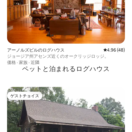
アーノルズビルのログハウス
レビュー48件
4.96 (48)
ジョージア州アセンズ近くのオークリッジロッジ。
価格
·
家族
·
近隣
ペットと泊まれるログハウス
ゲストチョイス
ゲストチョイス