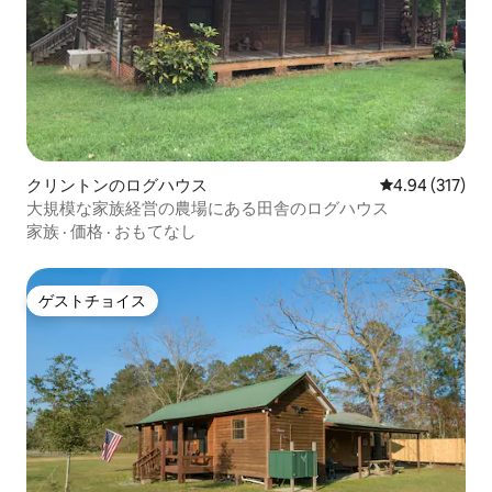
クリントンのログハウス
レビュー317件
4.94 (317)
大規模な家族経営の農場にある田舎のログハウス
家族
·
価格
·
おもてなし
ゲストチョイス
ゲストチョイス