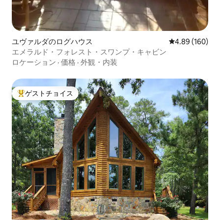
ユヴァルダのログハウス
レビュー160件
4.89 (160)
エメラルド・フォレスト・スワンプ・キャビン
ロケーション
·
価格
·
外観・内装
ゲストチョイス
大好評のゲストチョイスです。