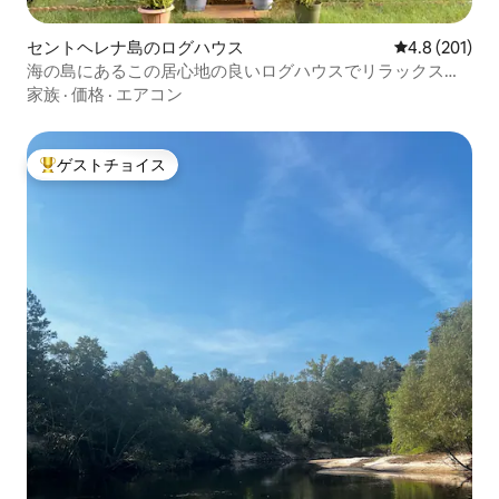
セントヘレナ島のログハウス
レビュー201
4.8 (201)
海の島にあるこの居心地の良いログハウスでリラックスし
ましょう
家族
·
価格
·
エアコン
ゲストチョイス
大好評のゲストチョイスです。