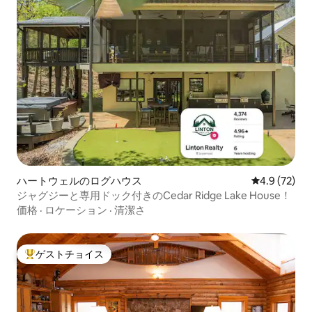
ハートウェルのログハウス
レビュー72
4.9 (72)
ジャグジーと専用ドック付きのCedar Ridge Lake House！
価格
·
ロケーション
·
清潔さ
ゲストチョイス
大好評のゲストチョイスです。