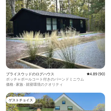
ブライスウッドのログハウス
レビュー90件
4.89 (90)
ボッチャボールコート付きのバーンドミニウム
価格
·
家族
·
就寝環境のクオリティ
ゲストチョイス
ゲストチョイス