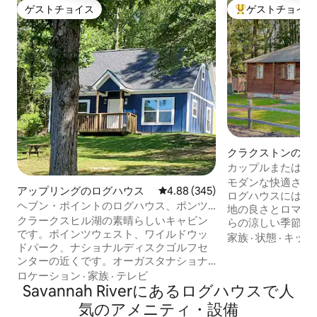
ゲストチョイス
ゲストチョイス
ゲストチョイス
大好評のゲストチ
クラクストンのロ
カップルまたはおひ
年代のログハウス
モダンな快適さを
アップリングのログハウス
レビュー345件、5つ星中4.88
4.88 (345)
ログハウスには、
ヘブン・ポイントのログハウス、ポンツ
地の良さとロマン
ーンボートのレンタルオプション
クラークスヒル湖の素晴らしいキャビン
らの涼しい季節に
です。ポインツウェスト、ワイルドウッ
ださい。ポーチか
家族
·
状態
·
キッチ
ドパーク、ナショナルディスクゴルフセ
レイル、ツリーハ
ンターの近くです。オーガスタナショナ
ーピットを眺めな
ルゴルフまで30分です。 敷地内にプライ
ロケーション
·
家族
·
テレビ
をお楽しみいただ
ベートボートドックがありますので、お
Savannah Riverにあるログハウスで人
アンティークの木
気軽にボートを係留してください。 パド
魅力的な雰囲気を
気のアメニティ・設備
ルボート、カヤックは無料でご利用いた
子様やペットの同