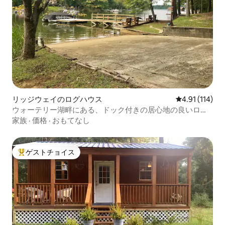
リッジウェイのログハウス
レビュー114
4.91 (114)
ウォーテリー湖畔にある、ドック付きの居心地の良いログ
ハウス
家族
·
価格
·
おもてなし
ゲストチョイス
大好評のゲストチョイスです。