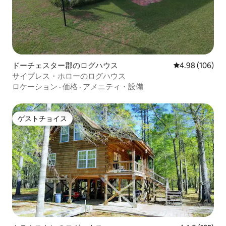
ドーチェスター郡のログハウス
レビュー106件
4.98 (106)
サイプレス・ホローのログハウス
ロケーション
·
価格
·
アメニティ・設備
ゲストチョイス
ゲストチョイス