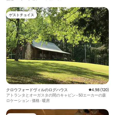
ゲストチョイス
ゲストチョイス
クロウフォードヴィルのログハウス
レビュー120件
4.98 (120)
アトランタとオーガスタの間のキャビン - 50エーカーの森
ロケーション
·
価格
·
暖房