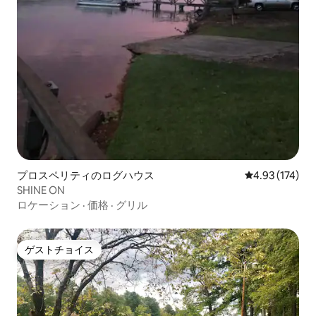
プロスペリティのログハウス
レビュー174件
4.93 (174)
SHINE ON
ロケーション
·
価格
·
グリル
ゲストチョイス
ゲストチョイス