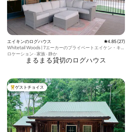
エイキンのログハウス
レビュー27件
4.85 (27)
Whitetail Woods | 7エーカーのプライベートエイケン・キ
ャビン
ロケーション
·
家族
·
静か
まるまる貸切のログハウス
ゲストチョイス
大好評のゲストチョイスです。