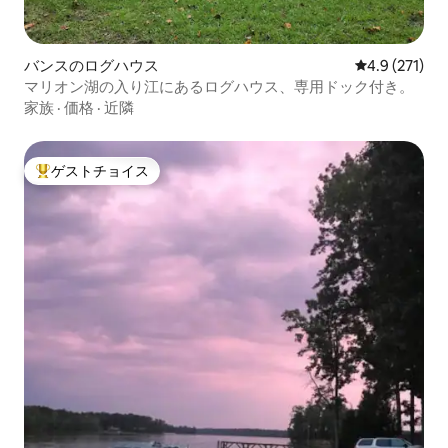
バンスのログハウス
レビュー271
4.9 (271)
マリオン湖の入り江にあるログハウス、専用ドック付き。
家族
·
価格
·
近隣
ゲストチョイス
大好評のゲストチョイスです。