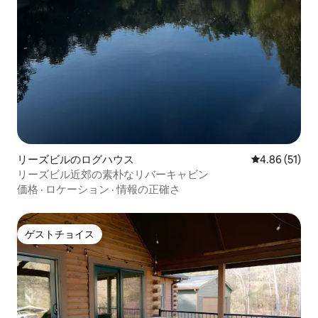
リーズビルのログハウス
レビュー51件
4.86 (51)
リーズビル近郊の素朴なリバーキャビン
価格
·
ロケーション
·
情報の正確さ
ゲストチョイス
ゲストチョイス