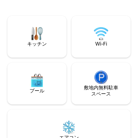
だけます。 ペット可です。ペットを連れ
す。ゲストは2名様
てきて泳がせてあげてください！ ポンツ
ーム、1.5バスル
ーンボートのレンタルが可能です。直接
置し、安全です。 ステーツボロ、GSU、
お尋ねいただくか、テキストメッセージ
リーズビル、グレ
でお問い合わせください。 電気自動車用
い
充電器220（1日10ドル）。直接お問い合
わせいただくか、テキストメッセージで
キッチン
Wi-Fi
お問い合わせください。
敷地内無料駐⁠車
プール
ス⁠ペ⁠ー⁠ス
エアコン