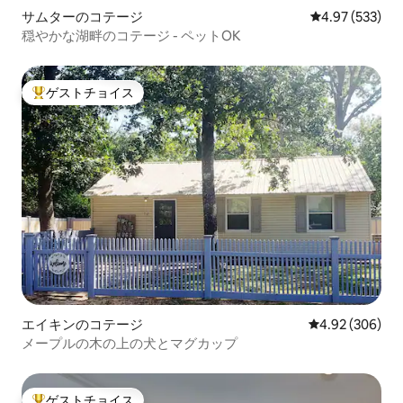
サムターのコテージ
レビュー533件
4.97 (533)
穏やかな湖畔のコテージ - ペットOK
ゲストチョイス
大好評のゲストチョイスです。
エイキンのコテージ
レビュー306件
4.92 (306)
メープルの木の上の犬とマグカップ
ゲストチョイス