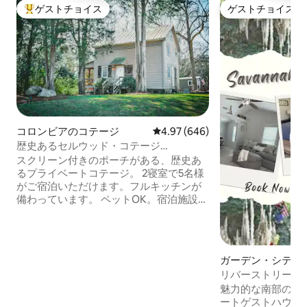
ゲストチョイス
ゲストチョイス
大好評のゲストチョイスです。
ゲストチョイス
コロンビアのコテージ
レビュー646件、5つ星中4.97
4.97 (646)
歴史あるセルウッド・コテージ
@theselwoodcottage
スクリーン付きのポーチがある、歴史あ
るプライベートコテージ。 2寝室で5名様
がご宿泊いただけます。フルキッチンが
備わっています。 ペットOK。宿泊施設の
オーナーは、共有の宿泊施設にいて、あ
らゆるニーズに対応します。 市のど真ん
中にある1エーカー以上の広さのプライベ
ートな土地をお楽しみください。 徒歩圏
ガーデン・シティ
内にはレイクマレー、5マイル先にはハー
ジ
リバーストリート
ビソンのショッピングエリア、15マイル
ライベートコテー
魅力的な南部の歴
先にはコロンビアのダウンタウンがあり
ートゲストハウス
ます。 *パーティー禁止、屋内外禁煙* ご