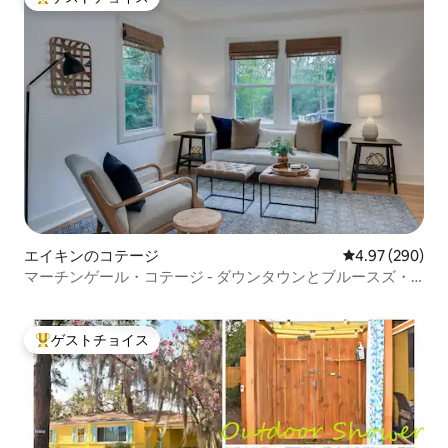
大好評のゲストチョイスです。
エイキンのコテージ
レビュー290件
4.97 (290)
マーチンゲール・コテージ - ダウンタウンとブルースズ・
フィールド
ゲストチョイス
大好評のゲストチョイスです。