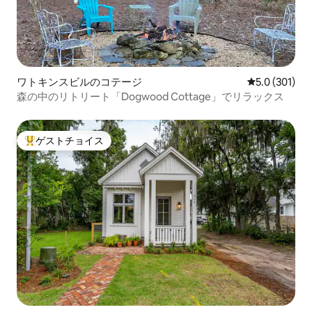
ワトキンスビルのコテージ
レビュー301
5.0 (301)
森の中のリトリート「Dogwood Cottage」でリラックス
ゲストチョイス
大好評のゲストチョイスです。