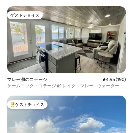
ゲストチョイス
ゲストチョイス
マレー湖のコテージ
レビュー190件
4.95 (190)
ゲームコック・コテージ @ レイク・マレー - ウォーターフ
ロント、ドック付き
ゲストチョイス
大好評のゲストチョイスです。