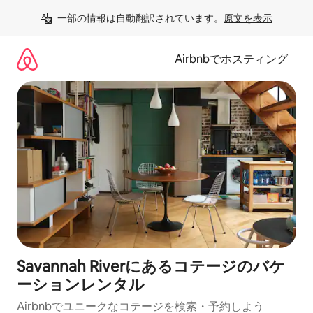
コ
一部の情報は自動翻訳されています。
原文を表示
ン
テ
ン
Airbnbでホスティング
ツ
に
ス
キ
ッ
プ
Savannah Riverにあるコテージのバケ
ーションレンタル
Airbnbでユニークなコテージを検索・予約しよう