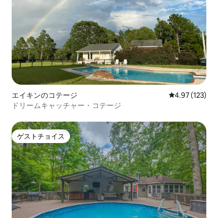
エイキンのコテージ
レビュー123件
4.97 (123)
ドリームキャッチャー・コテージ
ゲストチョイス
ゲストチョイス