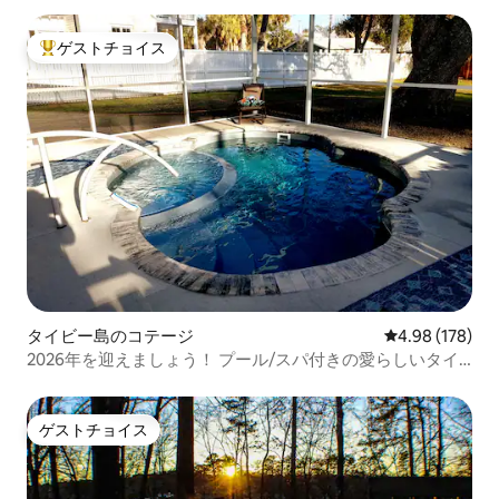
ゲストチョイス
大好評のゲストチョイスです。
タイビー島のコテージ
レビュー178件
4.98 (178)
2026年を迎えましょう！ プール/スパ付きの愛らしいタイ
ビーのコテージ
ゲストチョイス
ゲストチョイス