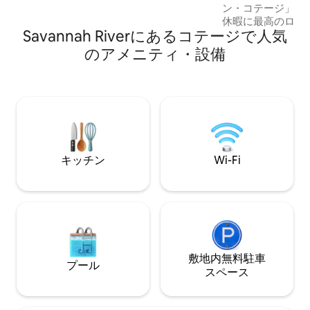
ン・コテージ」へ
希望の日程が空いていない場合は、
休暇に最高のロケーシ
Airbnbの「Otto the Airstream」につい
Savannah Riverにあるコテージで人気
の「人気のアトラ
てお問い合わせください。
Uber *歴史的
のアメニティ・設備
リート - 8分 *エ
分 *サバンナ国際空港 - 9分 *ジョージア港
- 9分 * SCAD - 10分 *コンベンションセ
ター - 10分 *ガルフ
代EV工場 - 30分
30分 ＊ヒルトン
45分
キッチン
Wi-Fi
敷地内無料駐⁠車
プール
ス⁠ペ⁠ー⁠ス