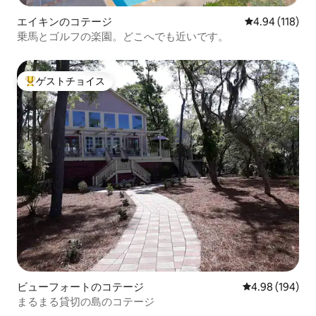
エイキンのコテージ
レビュー118件
4.94 (118)
乗馬とゴルフの楽園。どこへでも近いです。
ゲストチョイス
大好評のゲストチョイスです。
ビューフォートのコテージ
レビュー194件
4.98 (194)
まるまる貸切の島のコテージ