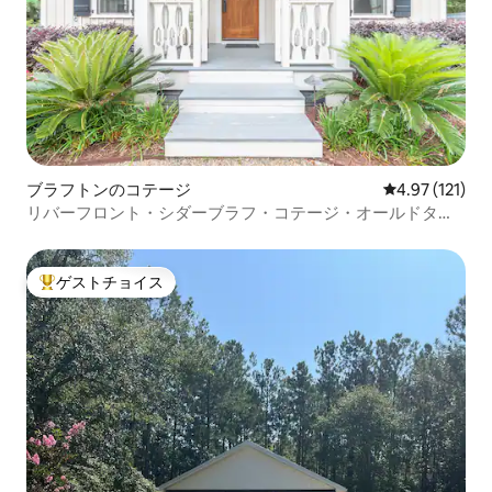
ブラフトンのコテージ
レビュー121
4.97 (121)
リバーフロント・シダーブラフ・コテージ・オールドタウ
ン・ブラフトン
ゲストチョイス
大好評のゲストチョイスです。