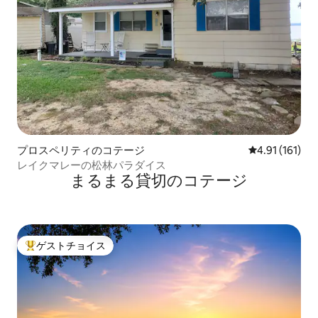
プロスペリティのコテージ
レビュー161
4.91 (161)
レイクマレーの松林パラダイス
まるまる貸切のコテージ
ゲストチョイス
大好評のゲストチョイスです。