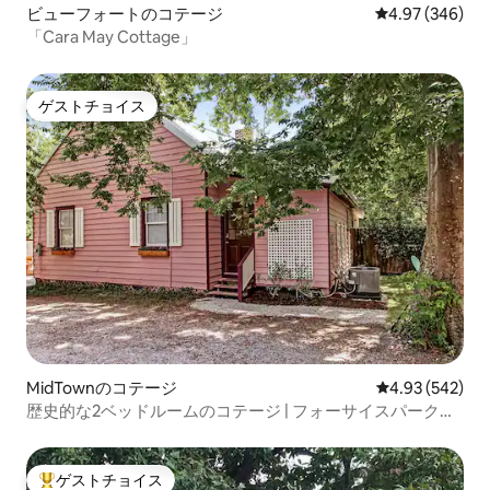
ビューフォートのコテージ
レビュー346件
4.97 (346)
「Cara May Cottage」
ゲストチョイス
ゲストチョイス
MidTownのコテージ
レビュー542件
4.93 (542)
歴史的な2ベッドルームのコテージ | フォーサイスパークま
で4ブロック
ゲストチョイス
大好評のゲストチョイスです。