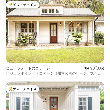
ゲストチョイス
大好評のゲストチョイスです。
ビューフォートのコテージ
レビュー336件
4.98 (336)
ピジョンポイント・コテージ（州立公園のビーチパス付
き）
ゲストチョイス
大好評のゲストチョイスです。