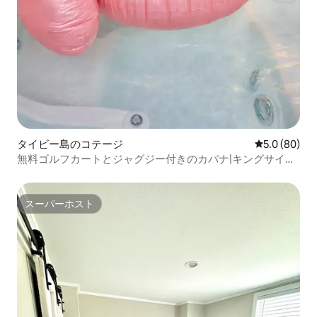
タイビー島のコテージ
レビュー80
5.0 (80)
無料ゴルフカートとジャグジー付きのカバナ|キングサイズ
ベッド2台|6人宿泊可能
スーパーホスト
スーパーホスト