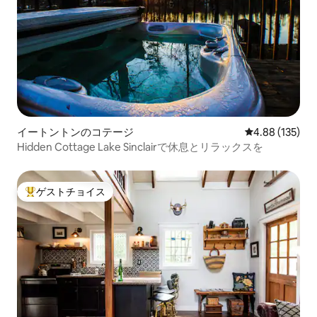
イートントンのコテージ
レビュー135件
4.88 (135)
Hidden Cottage Lake Sinclairで休息とリラックスを
ゲストチョイス
大好評のゲストチョイスです。