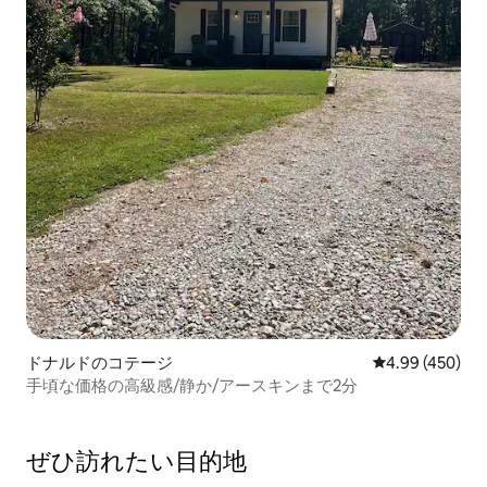
ドナルドのコテージ
レビュー450件
4.99 (450)
手頃な価格の高級感/静か/アースキンまで2分
ぜひ訪⁠れ⁠た⁠い目⁠的⁠地