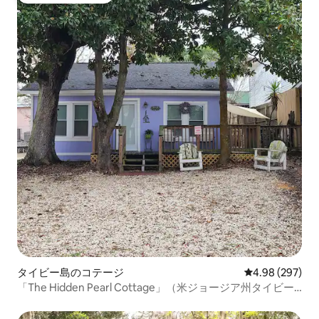
タイビー島のコテージ
レビュー297件
4.98 (297)
「The Hidden Pearl Cottage」（米ジョージア州タイビー
島）