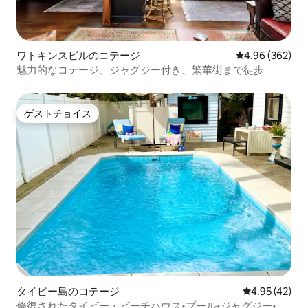
ワトキンスビルのコテージ
レビュー362件
4.96 (362)
魅力的なコテージ、ジャグジー付き、繁華街まで徒歩
ゲストチョイス
ゲストチョイス
タイビー島のコテージ
レビュー42件
4.95 (42)
修復されたタイビー・ビーチハウス•プール•ジャグジー•犬