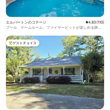
エルバートンのコテージ
レビュー110件
4.83 (110)
プール、ゲームルーム、ファイヤーピットが楽しめる静か
な隠れ家
ゲストチョイス
大好評のゲストチョイスです。