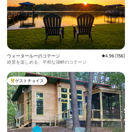
ウォータールーのコテージ
レビュー156件
4.96 (156)
絶景を楽しめる、平和な湖畔のコテージ
ゲストチョイス
大好評のゲストチョイスです。