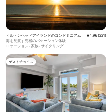
ヒルトンヘッドアイランドのコンドミニアム
レビュー221件
4.96 (221)
海を見渡す究極のバケーション体験
ロケーション
·
家族
·
サイクリング
ゲストチョイス
ゲストチョイス