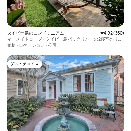
タイビー島のコンドミニアム
レビュー360件
4.92 (360)
マーメイドコーブ - タイビー島バックリバーの2寝室のリト
リート
価格
·
ロケーション
·
公園
ゲストチョイス
ゲストチョイス