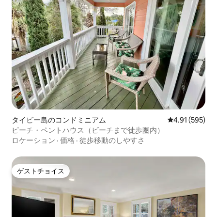
タイビー島のコンドミニアム
レビュー595件
4.91 (595)
ピーチ・ペントハウス（ビーチまで徒歩圏内）
ロケーション
·
価格
·
徒歩移動のしやすさ
ゲストチョイス
ゲストチョイス