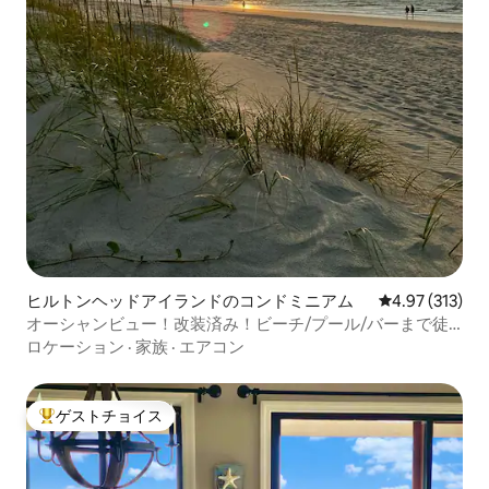
ヒルトンヘッドアイランドのコンドミニアム
レビュー313件
4.97 (313)
オーシャンビュー！改装済み！ビーチ/プール/バーまで徒
歩
ロケーション
·
家族
·
エアコン
ゲストチョイス
大好評のゲストチョイスです。