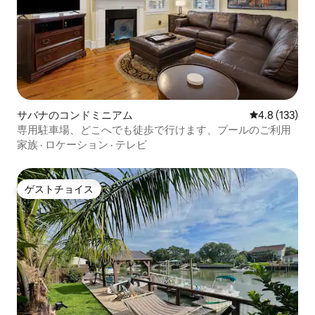
サバナのコンドミニアム
レビュー133
4.8 (133)
専用駐車場、どこへでも徒歩で行けます、プールのご利用
家族
·
ロケーション
·
テレビ
ゲストチョイス
ゲストチョイス