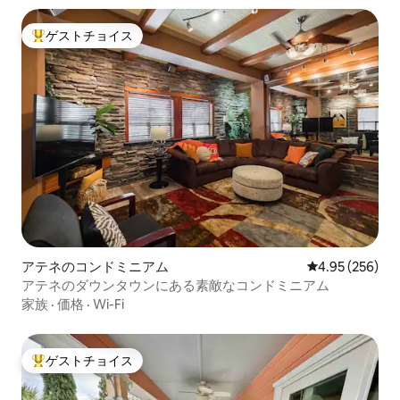
ゲストチョイス
大好評のゲストチョイスです。
アテネのコンドミニアム
レビュー256件
4.95 (256)
アテネのダウンタウンにある素敵なコンドミニアム
家族
·
価格
·
Wi-Fi
ゲストチョイス
大好評のゲストチョイスです。