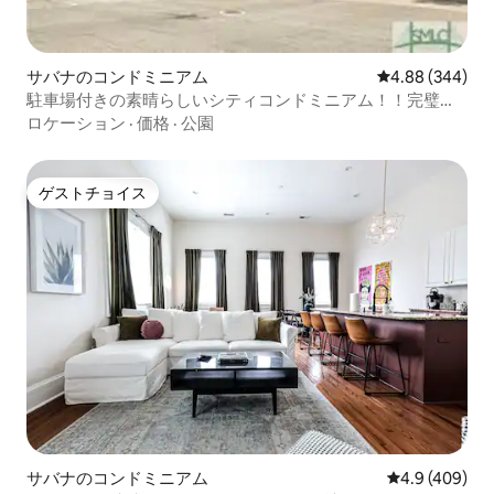
サバナのコンドミニアム
レビュー344件
4.88 (344)
駐車場付きの素晴らしいシティコンドミニアム！！完璧な
ロケーション
ロケーション
·
価格
·
公園
ゲストチョイス
ゲストチョイス
サバナのコンドミニアム
レビュー409
4.9 (409)