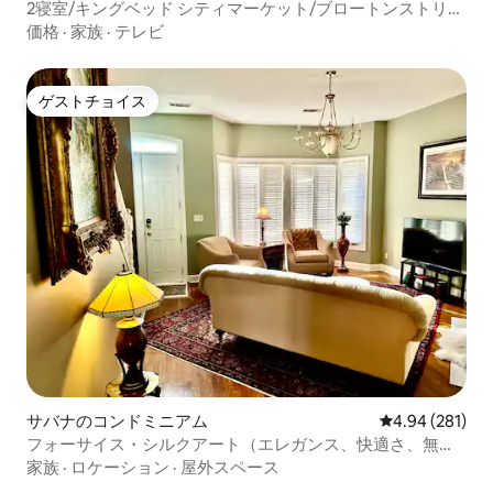
2寝室/キングベッド シティマーケット/ブロートンストリー
ト/プラントリバーズ
価格
·
家族
·
テレビ
ゲストチョイス
ゲストチョイス
サバナのコンドミニアム
レビュー281件
4.94 (281)
フォーサイス・シルクアート（エレガンス、快適さ、無料
駐車場）
家族
·
ロケーション
·
屋外スペース