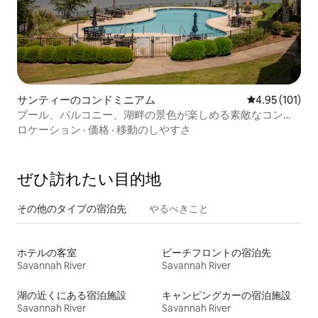
サンティーのコンドミニアム
レビュー101件
4.95 (101)
プール、バルコニー、湖畔の景色が楽しめる素敵なコンド
ミニアム！
ロケーション
·
価格
·
移動のしやすさ
ぜひ訪⁠れ⁠た⁠い目⁠的⁠地
その他のタ⁠イ⁠プ⁠の宿⁠泊⁠先
やるべきこと
ホテルの客室
ビーチフロントの宿泊先
Savannah River
Savannah River
湖の近くにある宿泊施設
キャンピングカーの宿泊施設
Savannah River
Savannah River