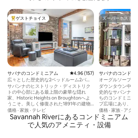
ゲストチョイス
スーパーホスト
大好評のゲストチョイスです。
スーパーホスト
サバナのコンドミニアム
レビュー157件、5つ星中4.96
4.96 (157)
サバナのコンドミ
広々とした歴史的な2ベッドルーム2バス
オーグルソープ広
ルームのダウンタウンのコンドミニアム
へのアクセス
サバンナのヒストリック・ディストリク
ダウンタウン中心
トの中心部にある最上階の豪華な隠れ
史的なサバンナのコ
家、Historic Heights on Broughtonへよ
ちのコンドミニア
うこそ。美しく修復された1891年の建物
プ広場にあり、公
にあるこの広々としたコンドミニアム
らしいレストラン
価格
·
家族
·
テレビ
価格
·
家族
·
アクセ
は、むき出しのレンガ、当時のままの堅
Savannah Riverにあるコンドミニアム
文化施設、あらゆ
木張りの床、エレベーターでのアクセ
ンから徒歩圏内にあります
で人気のアメニティ・設備
ス、街のスカイラインの素晴らしい景色
ベートコンドミニアムは 2階に
を特徴としています。ブロートンストリ
1室、フルバスルー