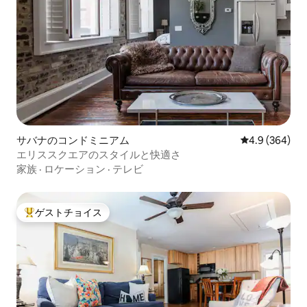
サバナのコンドミニアム
レビュー364
4.9 (364)
エリススクエアのスタイルと快適さ
家族
·
ロケーション
·
テレビ
ゲストチョイス
大好評のゲストチョイスです。