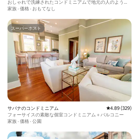
おしゃれで洗練されたコンドミニアムで地元の人のように
暮らそう！
家族
·
価格
·
おもてなし
スーパーホスト
スーパーホスト
サバナのコンドミニアム
レビュー329件
4.89 (329)
フォーサイスの素敵な個室コンドミニアム＋バルコニー
家族
·
価格
·
公園