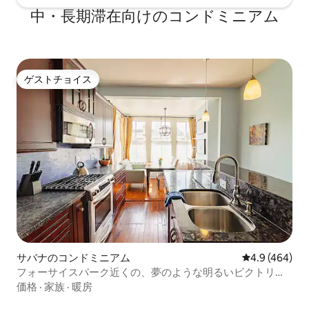
中・長期滞在向けのコンドミニアム
ゲストチョイス
ゲストチョイス
サバナのコンドミニアム
レビュー464
4.9 (464)
フォーサイスパーク近くの、夢のような明るいビクトリア
朝風コンドミニアム
価格
·
家族
·
暖房