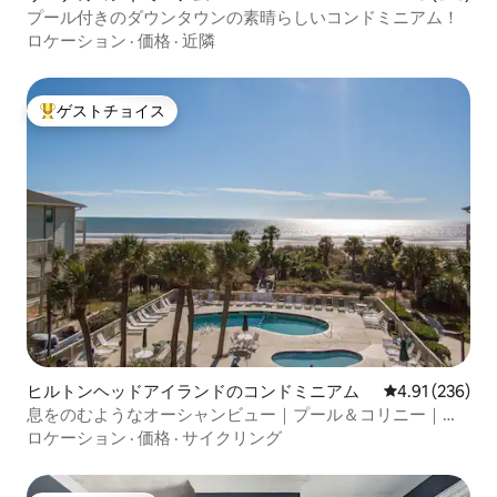
プール付きのダウンタウンの素晴らしいコンドミニアム！
ロケーション
·
価格
·
近隣
ゲストチョイス
大好評のゲストチョイスです。
ヒルトンヘッドアイランドのコンドミニアム
レビュー236件
4.91 (236)
息をのむようなオーシャンビュー｜プール＆コリニー｜最
上階
ロケーション
·
価格
·
サイクリング