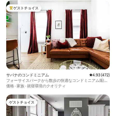
ゲストチョイス
大好評のゲストチョイスです。
サバナのコンドミニアム
レビュー472件
4.93 (472)
フォーサイスパークから数歩の快適なコンドミニアム|駐車
場
価格
·
家族
·
就寝環境のクオリティ
ゲストチョイス
ゲストチョイス