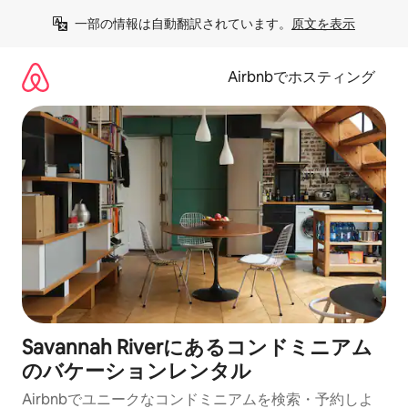
コ
一部の情報は自動翻訳されています。
原文を表示
ン
テ
ン
Airbnbでホスティング
ツ
に
ス
キ
ッ
プ
Savannah Riverにあるコンドミニアム
のバケーションレンタル
Airbnbでユニークなコンドミニアムを検索・予約しよ