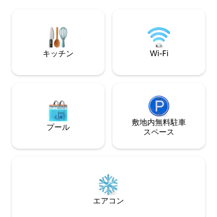
ートのショップ、シティマーケット、リ
ファがある居心地
バーストリート、プラントリバーサイ
ス、設備の整った
ド、受賞歴のあるレストラン、屋上バ
ンドリー設備があります。 
ー、サバンナの最高のアトラクションま
ニアムには共用バ
で徒歩圏内です。すべてドアからわずか
冒険の後にくつろ
数歩です。
キッチン
Wi-Fi
敷地内無料駐⁠車
プール
ス⁠ペ⁠ー⁠ス
エアコン