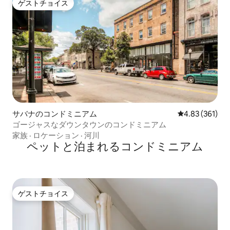
ゲストチョイス
ゲストチョイス
サバナのコンドミニアム
レビュー361件
4.83 (361)
ゴージャスなダウンタウンのコンドミニアム
家族
·
ロケーション
·
河川
ペットと泊まれるコンドミニアム
ゲストチョイス
ゲストチョイス