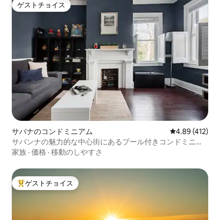
ゲストチョイス
ゲストチョイス
サバナのコンドミニアム
レビュー412件
4.89 (412)
サバンナの魅力的な中心街にあるプール付きコンドミニア
ム
家族
·
価格
·
移動のしやすさ
ゲストチョイス
大好評のゲストチョイスです。