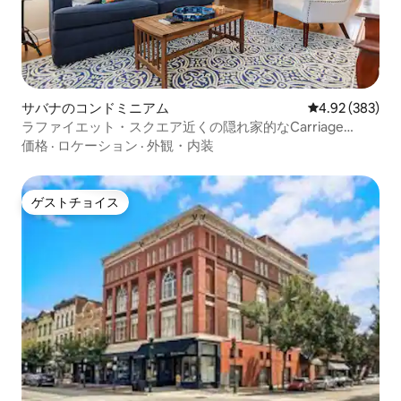
サバナのコンドミニアム
レビュー383件
4.92 (383)
ラファイエット・スクエア近くの隠れ家的なCarriage
House
価格
·
ロケーション
·
外観・内装
ゲストチョイス
ゲストチョイス