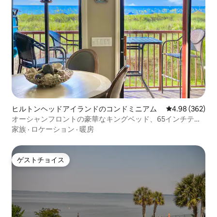
ヒルトンヘッドアイランドのコンドミニアム
レビュー362件
4.98 (362)
オーシャンフロントの豪華なキングベッド、65インチテレ
ビ、ビーチバー、ピックルボール
家族
·
ロケーション
·
暖房
ゲストチョイス
ゲストチョイス