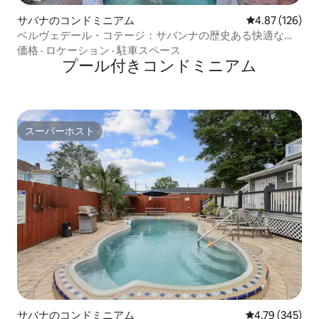
サバナのコンドミニアム
レビュー126件
4.87 (126)
ベルヴェデール・コテージ：サバンナの歴史ある快適な隠
れ家
価格
·
ロケーション
·
駐車スペース
プール付きコンドミニアム
スーパーホスト
スーパーホスト
サバナのコンドミニアム
レビュー345件
4.79 (345)