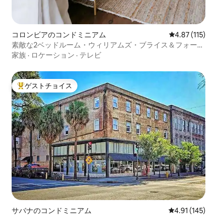
コロンビアのコンドミニアム
レビュー115
4.87 (115)
素敵な2ベッドルーム・ウィリアムズ・ブライス＆フォー
ト・ジャクソン
家族
·
ロケーション
·
テレビ
ゲストチョイス
大好評のゲストチョイスです。
サバナのコンドミニアム
レビュー145件
4.91 (145)