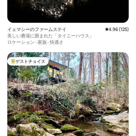
イェマシーのファームステイ
レビュー125件
4.96 (125)
美しい農場に囲まれた「タイニーハウス」
ロケーション
·
家族
·
快適さ
ゲストチョイス
大好評のゲストチョイスです。