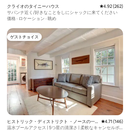
クライオのタイニーハウス
レビュー262件
4.92 (262)
サバンナ近く/好きなことをしにシャックに来てください
価格
·
ロケーション
·
眺め
ゲストチョイス
ゲストチョイス
ヒストリック・ディストリクト ・ノースの一
レビュー146
4.71 (146)
軒家
温水プールアクセス | 5つ星の清潔さ | 柔軟なキャンセルポ