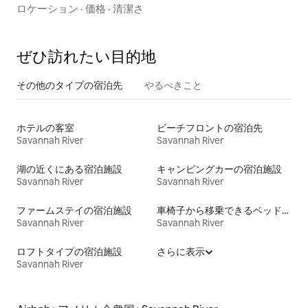
リシー
ロケーション
·
価格
·
清潔さ
ぜひ訪⁠れ⁠た⁠い目⁠的⁠地
その他のタ⁠イ⁠プ⁠の宿⁠泊⁠先
やるべきこと
ホテルの客室
ビーチフロントの宿泊先
Savannah River
Savannah River
湖の近くにある宿泊施設
キャンピングカーの宿泊施設
Savannah River
Savannah River
ファームステイの宿泊施設
車椅子から移乗できるベッドがある宿泊施設
Savannah River
Savannah River
ロフトタイプの宿泊施設
さらに表示
Savannah River