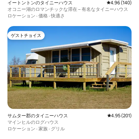
イートントンのタイニーハウス
レビュー140件
4.96 (140)
オコニー湖のロマンチックな滞在 – 有名なタイニーハウス
ロケーション
·
価格
·
快適さ
ゲストチョイス
ゲストチョイス
サムター郡のタイニーハウス
レビュー201件
4.95 (201)
マインヒルのログハウス
ロケーション
·
家族
·
グリル