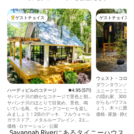
ゲストチョイス
ゲストチョイス
大好評のゲストチョイスです。
ゲストチョイス
ウェスト・コロン
イニーハウス
ダウンタウン／U
ート・ジャクソン
ハーディビルのコテージ
レビュー571件、5つ星中4.95
4.95 (571)
ユニークでここに
イニーホーム
の隠れ家、300平
サバンナ川の静かなコテージで景色と朝
がらもパワフルな
食を楽しもう
サバンナ川のほとりで目覚め、景色、鳴
ょう。木々に囲ま
いている鳥、モーニングコーヒーを楽し
保するために完全
価格
·
家族
·
静か
みましょう！2倍のデッキ、フルウォール
います。簡易キッ
ガラスドア、メタルルーフレイン、2エー
機、そして快適な
カーのスペインモス、水がドックに当た
価格
·
ロケーション
·
公園
テン付きの大きな
るのを眺めながら太陽の下でリラック
Savannah Riverにあるタイニーハウス