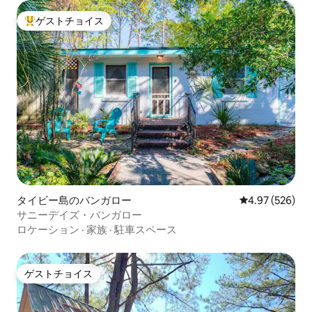
ゲストチョイス
大好評のゲストチョイスです。
タイビー島のバンガロー
レビュー526件
4.97 (526)
サニーデイズ・バンガロー
ロケーション
·
家族
·
駐車スペース
ゲストチョイス
ゲストチョイス