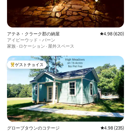
アテネ・クラーク郡の納屋
レビュー620件
4.98 (620)
アイビーウッド・バーン
家族
·
ロケーション
·
屋外スペース
ゲストチョイス
大好評のゲストチョイスです。
グローブタウンのコテージ
レビュー235件
4.98 (235)