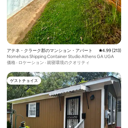
アテネ・クラーク郡のマンション・アパート
レビュー213件
4.99 (213)
Nomehaus Shipping Container Studio Athens GA UGA
価格
·
ロケーション
·
就寝環境のクオリティ
ゲストチョイス
ゲストチョイス