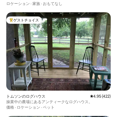
ロケーション
·
家族
·
おもてなし
ゲストチョイス
大好評のゲストチョイスです。
トムソンのログハウス
レビュー422件
4.95 (422)
操業中の農場にあるアンティークなログハウス。
価格
·
ロケーション
·
ペット