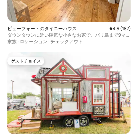
ビューフォートのタイニーハウス
レビュー187
4.9 (187)
ダウンタウンに近い陽気な小さなお家で、パリ島まで9マイ
ルです。
家族
·
ロケーション
·
チェックアウト
ゲストチョイス
ゲストチョイス