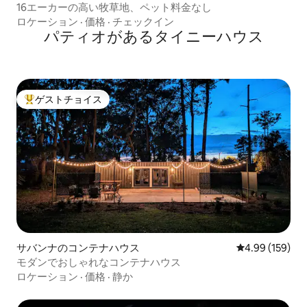
16エーカーの高い牧草地、ペット料金なし
ロケーション
·
価格
·
チェックイン
パティオがあるタイニーハウス
ゲストチョイス
大好評のゲストチョイスです。
サバンナのコンテナハウス
レビュー159件
4.99 (159)
モダンでおしゃれなコンテナハウス
ロケーション
·
価格
·
静か