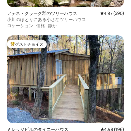
アテネ・クラーク郡のツリーハウス
レビュー390件
4.97 (390)
小川のほとりにある小さなツリーハウス
ロケーション
·
価格
·
静か
ゲストチョイス
大好評のゲストチョイスです。
ミレッジビルのタイニーハウス
レビュー196件
4.98 (196)