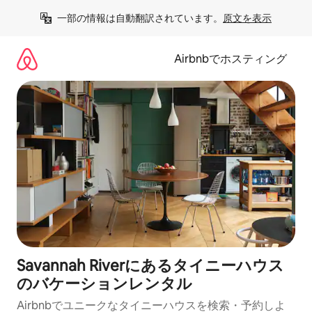
コ
一部の情報は自動翻訳されています。
原文を表示
ン
テ
ン
Airbnbでホスティング
ツ
に
ス
キ
ッ
プ
Savannah Riverにあるタイニーハウス
のバケーションレンタル
Airbnbでユニークなタイニーハウスを検索・予約しよ