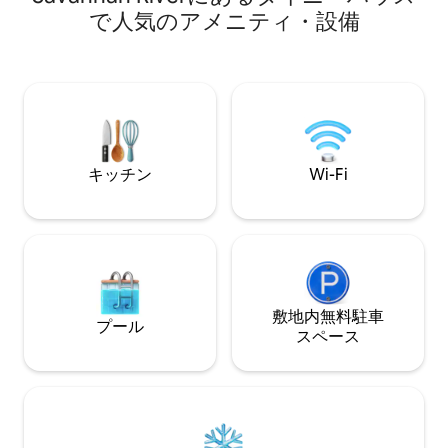
ルやお一人での旅
ス！本を読んだり、魚を釣ったり、ハイ
で人気のアメニティ・設備
家は、Airbnb
キングに行ったりしましょう！朝食、ガ
りながら、プライ
スバーベキュー、ファイヤーピット、ス
ます。 ご希望の日程が予約済みの場合
クリーン付きポーチ+扇風機、高速Wi-
は、近くにある真新しいL
Fi、スマートテレビをお楽しみください！
Spa Cottag
2023年に改装され、旅行雑誌にも掲載さ
ールでご覧くださ
れました！サバンナ、ヒルトンヘッド、
I95、空港の近くです！この小さくて魅力
的なコテージは、特別な日や休暇に最適
キッチン
Wi-Fi
です！
敷地内無料駐⁠車
プール
ス⁠ペ⁠ー⁠ス