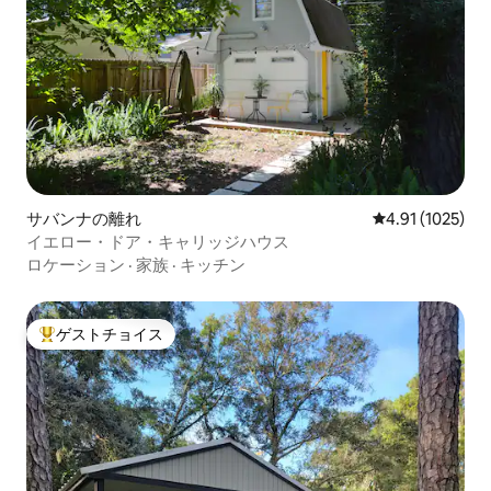
サバンナの離れ
レビュー1025
4.91 (1025)
イエロー・ドア・キャリッジハウス
ロケーション
·
家族
·
キッチン
ゲストチョイス
大好評のゲストチョイスです。