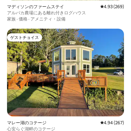
マディソンのファームステイ
レビュー269件
4.93 (269)
アルパカ農場にある離れ付きログハウス
家族
·
価格
·
アメニティ・設備
ゲストチョイス
ゲストチョイス
マレー湖のコテージ
レビュー267件
4.94 (267)
心安らぐ湖畔のコテージ