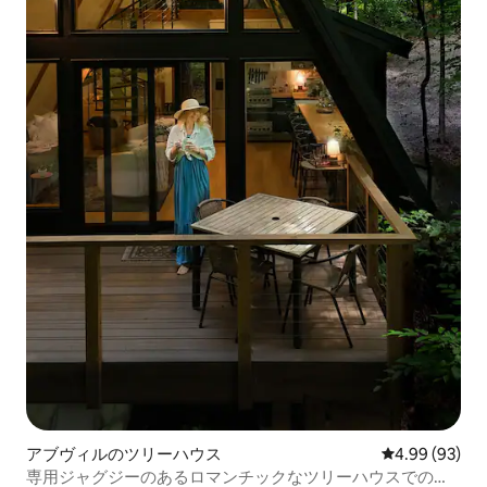
アブヴィルのツリーハウス
レビュー93件
4.99 (93)
専用ジャグジーのあるロマンチックなツリーハウスでの休