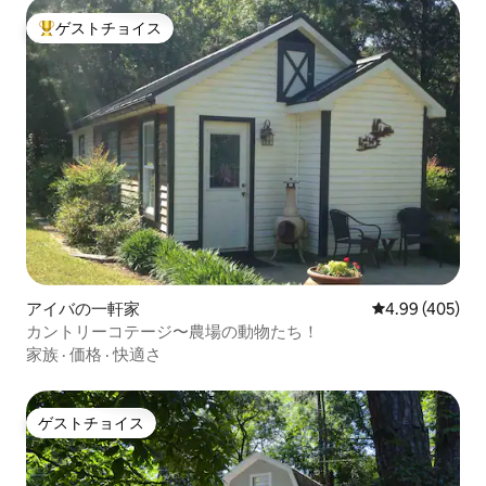
ゲストチョイス
大好評のゲストチョイスです。
アイバの一軒家
レビュー405件
4.99 (405)
カントリーコテージ〜農場の動物たち！
家族
·
価格
·
快適さ
ゲストチョイス
ゲストチョイス