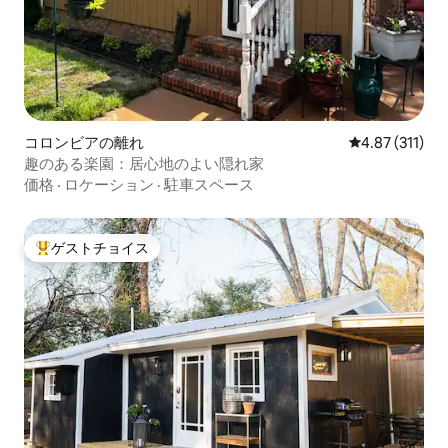
コロンビアの離れ
レビュー311
4.87 (311)
趣のある楽園：居心地のよい隠れ家
価格
·
ロケーション
·
駐車スペース
ゲストチョイス
大好評のゲストチョイスです。