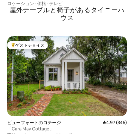
暇
ロケーション
·
価格
·
テレビ
屋外テーブルと椅子があるタイニーハ
ウス
ゲストチョイス
大好評のゲストチョイスです。
ビューフォートのコテージ
レビュー346件
4.97 (346)
「Cara May Cottage」