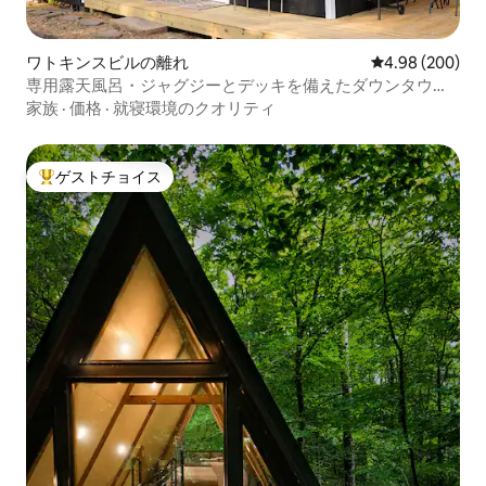
ワトキンスビルの離れ
レビュー200件
4.98 (200)
専用露天風呂・ジャグジーとデッキを備えたダウンタウン
のゲストハウス
家族
·
価格
·
就寝環境のクオリティ
ゲストチョイス
大好評のゲストチョイスです。