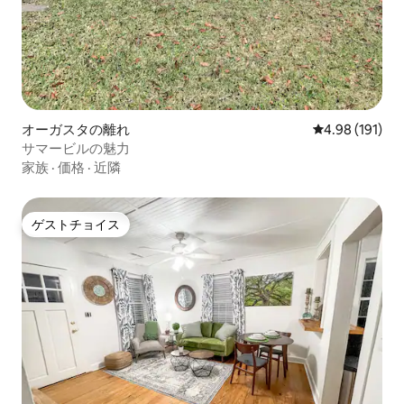
オーガスタの離れ
レビュー191件
4.98 (191)
サマービルの魅力
家族
·
価格
·
近隣
ゲストチョイス
ゲストチョイス