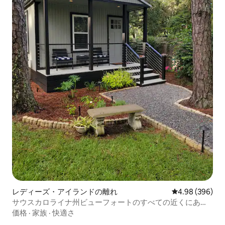
レディーズ・アイランドの離れ
レビュー396件
4.98 (396)
サウスカロライナ州ビューフォートのすべての近くにある
Buddyさんのコテージ
価格
·
家族
·
快適さ