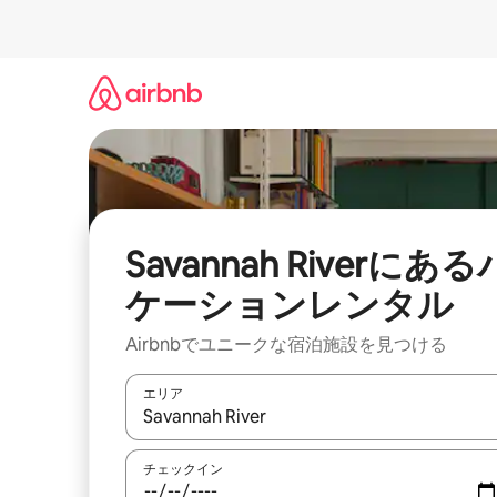
コ
ン
テ
ン
ツ
に
ス
キ
ッ
プ
Savannah Riverにある
ケーションレンタル
Airbnbでユニークな宿泊施設を見つける
エリア
検索結果が表示されたら、上下の矢印キーを使っ
チェックイン