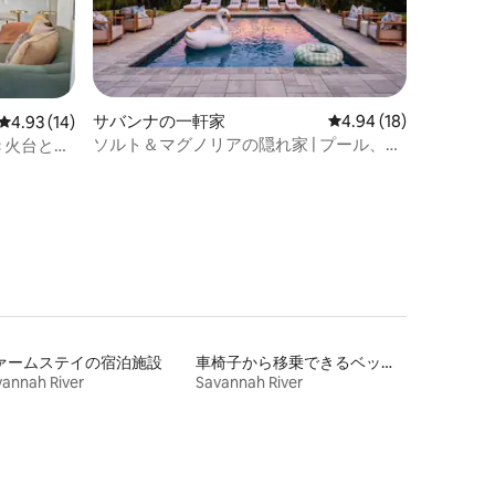
サバンナの一軒家
レビュー18件、5つ星
4.94 (18)
レビュー14件、5つ星中4.93つ星の平均評価
4.93 (14)
ソルト＆マグノリアの隠れ家 | プール、ス
き火台と駐
パ、ゲームルームあり
ァームステイの宿泊施設
車椅子から移乗できるベッドがある宿泊施設
annah River
Savannah River