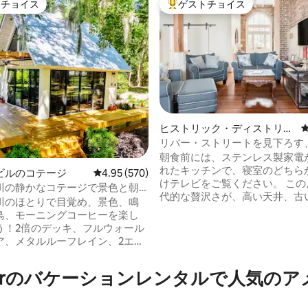
トチョイス
ゲストチョイス
ゲストチョイスです。
大好評のゲストチョイスです。
ヒストリック・ディストリク
ト ・ノースのコンドミニアム
リバー・ストリートを見下ろす
修復されたフラット
朝食前には、ステンレス製家電
れたキッチンで、寝室のどちら
ビルのコテージ
レビュー570件、5つ星中4.95つ星の平均評価
4.95 (570)
けテレビをご覧ください。 この
川の静かなコテージで景色と朝
中4.97つ星の平均評価
代的な贅沢さが、高い天井、古
もう
川のほとりで目覚め、景色、鳴
レンガの壁、オリジナルのアー
鳥、モーニングコーヒーを楽し
クトと融合した、1840年頃に
う！2倍のデッキ、フルウォール
建物です。 ファクターズ・ウォークを歩
ア、メタルルーフレイン、2エー
き、この歴史地区のダウンタウ
ペインモス、水がドックに当た
この建物やその他の歴史的な街
めながら太陽の下でリラック
 Riverのバケーションレンタルで人気
マークについて詳しく学びましょ
読んだり、魚を釣ったり、ハイ
大なサバンナ川沿いをジョギン
行ったりしましょう！朝食、ガ
り、下にあるリバーストリート
キュー、ファイヤーピット、ス