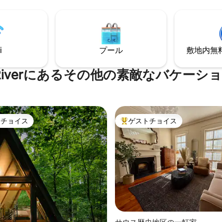
歩いてカフェやレストランを訪
きポーチ+扇風機、高速Wi-Fi、
ましょう。 SVR-01588
テレビをお楽しみください！
年に改装され、旅行雑誌にも掲載さ
！サバンナ、ヒルトンヘッド、
空港の近くです！この小さくて魅力
i
プール
敷地内無料駐
ージは、特別な日や休暇に最適
ah Riverにあるその他の素敵なバケー
トチョイス
ゲストチョイス
ゲストチョイスです。
大好評のゲストチョイスです。
中4.92つ星の平均評価