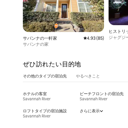
ヒストリ
ト ・ノ
ジャグジ
サバンナの一軒家
レビュー85件、5つ星中
4.93 (85)
パート
徒歩|キン
サバンナの家
ぜひ訪⁠れ⁠た⁠い目⁠的⁠地
その他のタ⁠イ⁠プ⁠の宿⁠泊⁠先
やるべきこと
ホテルの客室
ビーチフロントの宿泊先
Savannah River
Savannah River
ロフトタイプの宿泊施設
さらに表示
Savannah River