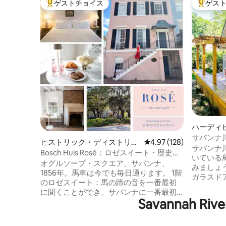
ゲストチョイス
ゲス
大好評のゲストチョイスです。
大好評の
ハーディ
サバンナ
ヒストリック・ディストリク
レビュー128件、5つ星
4.97 (128)
食を楽し
サバンナ
ト ・ノースの一軒家
Bosch Huis Rosé：ロゼスイート・歴史
いている
的・駐車場
オグルソープ・スクエア、サバンナ、
みましょ
1856年。馬車は今でも毎日通ります。 1階
ガラスド
のロゼスイート：馬の蹄の音を一番最初
カーのス
に聞くことができ、サバンナに一番最初
るのを眺
Savannah
に出かけることができ、広場の最前列に
ス！本を
座ることができます。 車は使わないでく
キングに
ださい。片側はRiver Street、反対側は
スバーベ