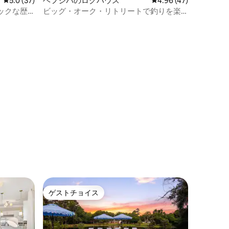
レビュー37件、5つ星中5.0つ星の平均評価
5.0 (37)
ヘフジバのログハウス
レビュー47件、5つ星
4.96 (47)
ックな歴
ビッグ・オーク・リトリートで釣りを楽
しむ旅
ゲストチョイス
ゲストチョイス