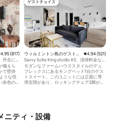
ゲストチョイス
ゲス
ゲストチョイス
大好評
川の景色
ビン／ヤ
ワトソン
レイル
にあるサ
ン。この
かな隠れ
暇に最適
ドと穏や
専用のキャビン
参して、
レビュー817件、5つ星中4.95つ星の平均評価
4.95 (817)
ウィルミントン島のゲストス
レビュー521件、5つ星
4.94 (521)
るために
イート
、丹念に
Savvy Suite King studio #3、清掃料金な
さい。 
し！！！
が備えら
モダンなファームハウススタイルのデュ
ンドリー
かで壁掛
プレックスにあるキングベッド1台のゲス
が大好き
ような現
トスイート。このユニットには正面に専
拶してく
い灰色の
用玄関があり、ロッキングチェア2脚が備
農場の新
ティファ
わった小さな屋根付きポーチがありま
建てられた
す。このリスティングには、裏から入る
別のリスティングが隣接しています。高
ンにある
いアーチ型天井のリビングエリア、アイ
のランド
ランドとバースツールのあるキッチン、
のアメニティ・設備
う。 雄
シャワー付きの専用バスルーム。ユニッ
グした
トの目の前に専用駐車場があります。す
の石畳を
べてのリネンと基本的な備品が提供され