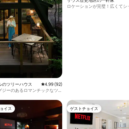
サウス歴史地区の一軒家
ロケーションが完璧！広くてシ
史的な隠れ家
ルのツリーハウス
レビュー92件、5つ星中4.99つ星の平均評価
4.99 (92)
グジーのあるロマンチックなツ
スでの休暇
ョイス
ゲストチョイス
ョイス
ゲストチョイス