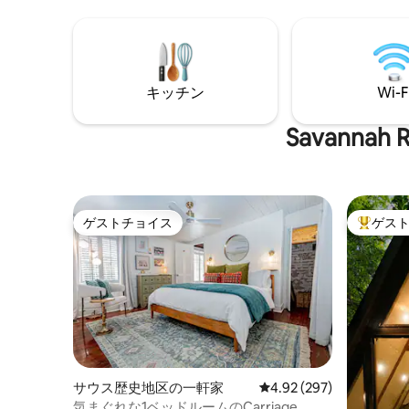
Broughton Streetのお店、その間にはミ
クリーン付
シュランにふさわしいレストランがあり
スマート
ます。 裏庭にはサウナと冷水プランジが
2023
あり、朝の最高の時間を過ごせます。 自
れました
分の家のように愛されています。なぜな
I95、
キッチン
Wi-F
ら、まさに自分の家だからです。 Bosch
的なコテ
Huisは夢から始まりました。あなたのよ
です！
うなゲストがそれを実現してくれます。
Savann
ハートをタップするか、ホストプロフィ
ールをご覧いただくか、ご予約くださ
い。
ゲストチョイス
ゲス
ゲストチョイス
大好評の
サウス歴史地区の一軒家
レビュー297件、5つ星
4.92 (297)
気まぐれな1ベッドルームのCarriage