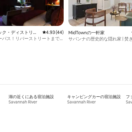
ック・ディストリク
レビュー44件、5つ星中4.93つ星の平均評価
4.93 (44)
MidTownの一軒家
ースのマンション・ア
ーバス！リバーストリートまで
サバンナの歴史的な隠れ家 | 焚
4.93つ星の平均評価
グサイズベッド|
車場
湖の近くにある宿泊施設
キャンピングカーの宿泊施設
フ
Savannah River
Savannah River
Sav