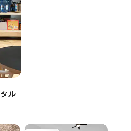
ンタル
カールト