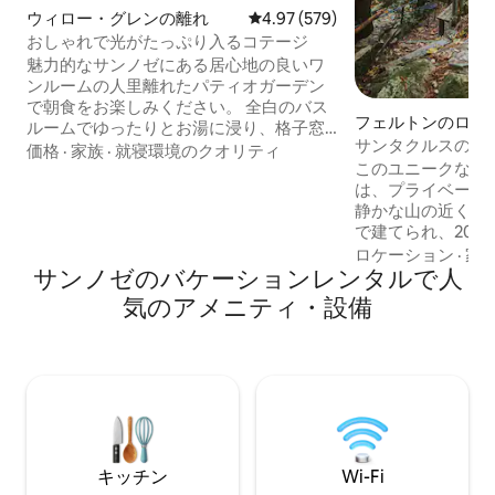
ウィロー・グレンの離れ
レビュー579件、5つ星中4.97
4.97 (579)
おしゃれで光がたっぷり入るコテージ
魅力的なサンノゼにある居心地の良いワ
ンルームの人里離れたパティオガーデン
で朝食をお楽しみください。 全白のバス
フェルトンのログ
ルームでゆったりとお湯に浸り、格子窓
サンタクルスの三
の下のアンティークチェアで本を読みな
価格
·
家族
·
就寝環境のクオリティ
このユニークな三
がらくつろぎ、または暖炉のそばの彫刻
は、プライベート
が施された木製ベッドでくつろぎましょ
静かな山の近くにあ
う。 コテージは完全に改装されました。
で建てられ、202
新しいキングサイズベッドでリラックス
た。 レッドウッドの小川のほとりにある
し、新しいフルバスをお楽しみくださ
ロケーション
·
家
サンノゼのバケーションレンタルで人
小さな天国です。 *ヘンリー・カウエル・
い。 Roku TV、エアコン/ヒーター、電気
レッドウッド州立
暖炉でリラックスできます。 設備の整っ
気のアメニティ・設備
ンプ鉄道、ロック
たキッチンとダイニングエリア。 楽しん
ーション・エリア
でリラックスできる専用庭。 専用の明る
ム・イン、クエイ
い玄関がある、一戸建てのコテージ。 コ
フェルトンの店舗まで5 
ード式デッドボルトロックにより、コテ
クルーズ、ビーチ
ージへの安全な入室が可能です。 ゲスト
20分。 *ザヤンテ・クリーク・マーケット
もご利用いただける専用パティオをお楽
（EV充電器）まで1分 ソーシャル
しみください。 ゲストのプライバシーは
アで私たちを見つけ
尊重しますが、ご不明な点がございまし
キッチン
Wi-Fi
@SantaCruzAFra
たら、お電話またはテキストでお問い合