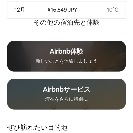
12月
¥16,549 JPY
10°C
その他の宿⁠泊⁠先と体⁠験
Airbnb体験
新しいことを体験しましょう
Airbnb⁠サ⁠ー⁠ビ⁠ス
滞在をさ⁠ら⁠に特⁠別⁠に
ぜひ訪⁠れ⁠た⁠い目⁠的⁠地