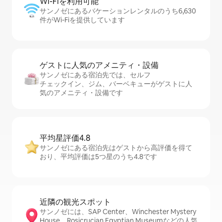
Wi-Fiを利⁠用⁠可⁠能
サンノゼにあるバケーションレンタルのうち6,630
件がWi-Fiを提供しています
ゲストに人⁠気⁠のア⁠メ⁠ニ⁠テ⁠ィ・設⁠備
サンノゼにある宿泊先では、セ⁠ル⁠フ
チ⁠ェ⁠ッ⁠ク⁠イ⁠ン、ジム、バーベキューがゲストに人
気のアメニティ・設備です
平均星評価4.8
サンノゼにある宿泊先はゲストから高評価を得て
おり、平均評価は5つ星のうち4.8です
近隣の観光ス⁠ポ⁠ッ⁠ト
サンノゼには、SAP Center、Winchester Mystery
House、Rosicrucian Egyptian Museumなどの人気