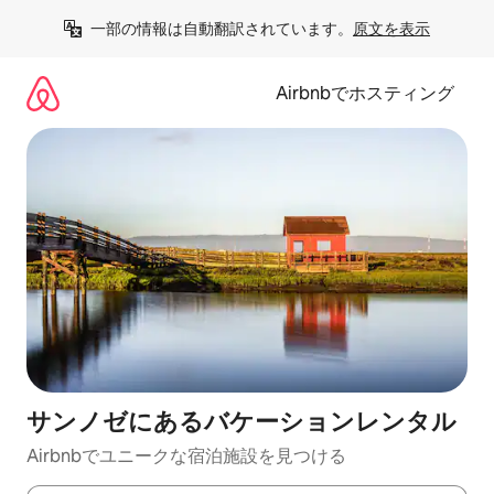
コ
一部の情報は自動翻訳されています。
原文を表示
ン
テ
ン
Airbnbでホスティング
ツ
に
ス
キ
ッ
プ
サンノゼにあるバケーションレンタル
Airbnbでユニークな宿泊施設を見つける