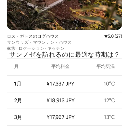
ロス・ガトスのログハウス
レビュー27
5.0 (27)
サンウッズ・マウンテン・ハウス
家族
·
ロケーション
·
キッチン
サンノゼを訪⁠れ⁠るの⁠に最⁠適⁠な時⁠期⁠は⁠？
月
平均料金
平均気温
1月
¥17,337 JPY
10°C
2月
¥18,913 JPY
12°C
3月
¥17,967 JPY
13°C