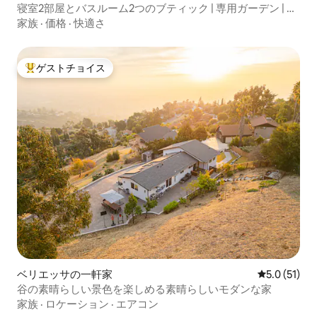
寝室2部屋とバスルーム2つのブティック | 専用ガーデン | シ
リコンバレー
家族
·
価格
·
快適さ
ゲストチョイス
大好評のゲストチョイスです。
ベリエッサの一軒家
レビュー51
5.0 (51)
谷の素晴らしい景色を楽しめる素晴らしいモダンな家
家族
·
ロケーション
·
エアコン