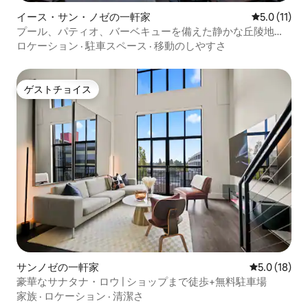
イース・サン・ノゼの一軒家
レビュー11
5.0 (11)
プール、パティオ、バーベキューを備えた静かな丘陵地帯
の宿泊先
ロケーション
·
駐車スペース
·
移動のしやすさ
ゲストチョイス
ゲストチョイス
サンノゼの一軒家
レビュー18
5.0 (18)
豪華なサナタナ・ロウ | ショップまで徒歩+無料駐車場
家族
·
ロケーション
·
清潔さ