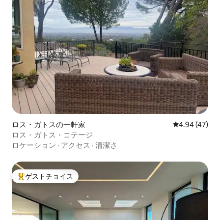
ロス・ガトスの一軒家
レビュー47件
4.94 (47)
ロス・ガトス・コテージ
ロケーション
·
アクセス
·
清潔さ
ゲストチョイス
大好評のゲストチョイスです。