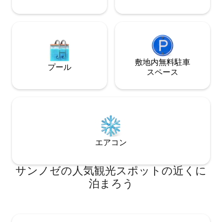
わせください。 ウィローグレンは、サン
ノゼとシリコンバレー内のサウスベイで
最もホットなエリアです。 ダウンタウン
は2ブロック先で、人気のレストラン、銀
行、アンティークショップ、ビューティ
サロン、コーヒーハウスがすべて近くに
あります。 安全で明るい路上駐車場がた
敷地内無料駐⁠車
プール
くさんあります。 市バス停はすぐ近くに
ス⁠ペ⁠ー⁠ス
あり、高速道路、ライトレール、カリフ
ォルニア列車は1マイルの距離にありま
す。 ウィローグレンはサンノゼの趣のあ
るエリアで、魅力的な古い家々と活気あ
るダウンタウンのビジネスがあります。
多くの人気レストラン、銀行、アンティ
ークショップ、ビューティサロン、コー
エアコン
ヒーハウスなどがあります。すべて車や
徒歩ですぐに行けます！
サンノゼの人気観光スポットの近くに
泊まろう