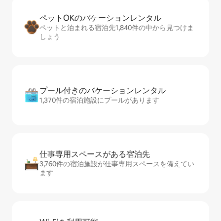
ペットOKのバ⁠ケ⁠ー⁠シ⁠ョ⁠ンレ⁠ン⁠タ⁠ル
ペットと泊まれる宿泊先1,840件の中から見つけま
しょう
プール付きのバ⁠ケ⁠ー⁠シ⁠ョ⁠ンレ⁠ン⁠タ⁠ル
1,370件の宿泊施設にプールがあります
仕事専用ス⁠ペ⁠ー⁠スがあ⁠る宿⁠泊⁠先
3,760件の宿泊施設が仕事専用スペースを備えてい
ます