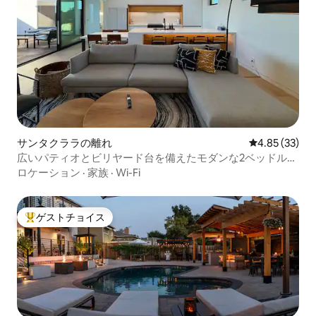
サンタクララの離れ
レビュー33件
4.85 (33)
広いパティオとビリヤード台を備えたモダンな2ベッドルー
ム/1バスルーム
ロケーション
·
家族
·
Wi-Fi
ゲストチョイス
大好評のゲストチョイスです。