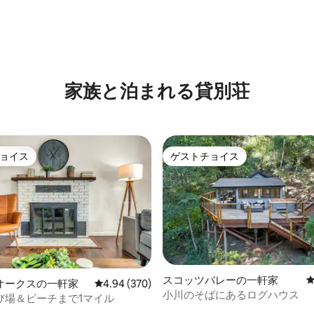
家族と泊まれる貸別荘
ョイス
ゲストチョイス
ョイス
ゲストチョイス
スコッツバレーの一軒家
オークスの一軒家
レビュー370件、5つ星中4.94つ星の平均評価
4.94 (370)
小川のそばにあるログハウス
び場＆ビーチまで1マイル