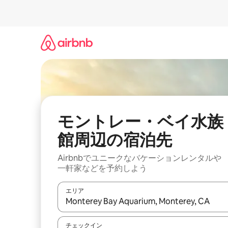
コ
ン
テ
ン
ツ
に
ス
キ
ッ
プ
モントレー・ベイ水族
館⁠周⁠辺⁠の宿⁠泊⁠先
Airbnbでユニークなバ⁠ケ⁠ー⁠シ⁠ョ⁠ンレ⁠ン⁠タ⁠ルや
一⁠軒⁠家な⁠ど⁠を予⁠約⁠し⁠よ⁠う
エリア
検索結果が表示されたら、上下の矢印キーを使っ
チェックイン