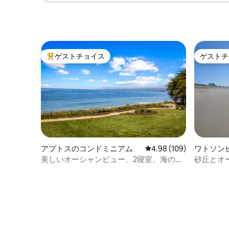
ゲストチョイス
ゲストチ
大好評のゲストチョイスです。
ゲストチ
アプトスのコンドミニアム
レビュー109件、5つ星
4.98 (109)
ワトソン
ム
美しいオーシャンビュー、2寝室、海の景
砂丘とオ
色、数マイル続くビーチ
のパハロ