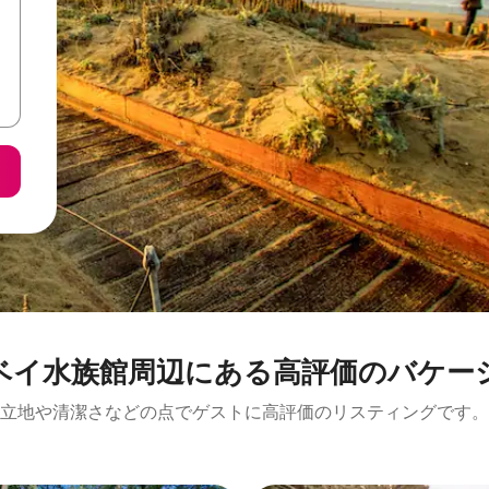
館⁠周⁠辺⁠に⁠あ⁠る高⁠評⁠価⁠のバ⁠ケ⁠ー⁠シ⁠
立地や清潔さなどの点でゲストに高評価のリスティングです。