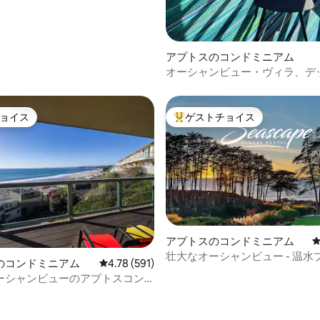
アプトスのコンドミニアム
オーシャンビュー・ヴィラ、デ
プール1つ、暖炉付き
ョイス
ゲストチョイス
ョイス
大好評のゲストチョイスです。
アプトスのコンドミニアム
壮大なオーシャンビュー - 温水
中4.95つ星の平均評価
のコンドミニアム
レビュー591件、5つ星中4.78つ星の平均評価
4.78 (591)
パシースケープ
ーシャンビューのアプトスコン
ム