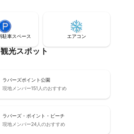
を探索するのにぴったりの拠点です。快
カーメル
適にインターネットを利用しながら、自
の便利なア
然に浸りましょう。 いずれにせよ、ご滞
ションに
在をお楽しみください！ SCC許可証番号
251382
⁠車ス⁠ペ⁠ー⁠ス
エアコン
⁠光⁠ス⁠ポ⁠ッ⁠ト
ラバーズポイント公園
現地メンバー151人のおすすめ
ラバーズ・ポイント・ビーチ
現地メンバー24人のおすすめ