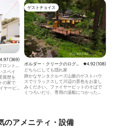
パシフィ
ゲストチョイス
ゲス
ゲストチョイス
大好評
軒家
パシフィ
るミッド
17マイ
ーパシフ
ビーチゲ
す。 素晴らしいエリアです。町のレスト
ランやシ
チ、その
近く、す
す。デッ
ビュー369件、5つ星中4.97つ星の平均評価
4.97 (369)
で楽しめます。 ライセンス
ボルダー・クリークのログハ
レビュー108件、5つ星
4.92 (108)
フロント
の短期宿
ウス
どちらにしても隠れ家
いスペイ
につき大
静かなサンタクルーズ山脈のゲストハウ
受賞歴を
追加ゲス
スでリラックスして川辺の景色をお楽し
トの家で
せん。 どちらの制限にも例外を設けるこ
みください。ファイヤーピットのそばで
イヤーピ
とはでき
くつろいだり、専用の湯船につかった
タラベラ
り、川の流れる音を楽しんだりできま
アザラ
す。 ビッグ・ベイスン、キャッスルロッ
眺めまし
ク、ヘンリー・カウエル州立公園をハイ
キャナリ
キングしましょう。 歴史的なボルダーク
ィッシャ
リークのダウンタウンやサンタクルスの
のア⁠メ⁠ニ⁠テ⁠ィ⁠・⁠設⁠備
のに理想
ボードウォークに近く、サンタクルス郡
、バー、