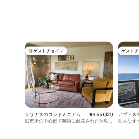
ゲストチョイス
ゲストチ
大好評のゲストチョイスです。
ゲストチ
サリナスのコンドミニアム
レビュー321件、5つ星
4.95 (321)
アプトス
旧市街の中心部で芸術に触発された休暇
壮大なオ
を楽しもう
ドミニア