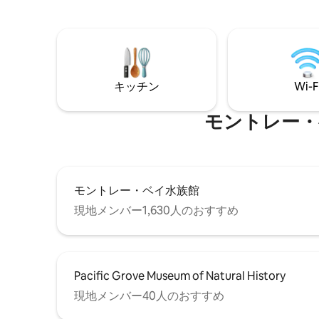
レッドウッド州立公園、ロアリングキャ
おくつろ
ンプ鉄道、ロック・ロモンド・レクリエ
の強い一
ーション・エリア、トラウト・ファー
ご注意くだ
ム・イン、クエイル・ホロウ・ランチ、
レビやエアコ
フェルトンの店舗まで5 ～10分。 *サンタ
番号2414
クルーズ、ビーチ、ボードウォークまで
キッチン
Wi-F
20分。 *ザヤンテ・クリーク・マーケット
（EV充電器）まで1分 ソーシャルメディア
で私たちを見つけてください：Insta
モントレー・ベイ水
@SantaCruzAFrame
モントレー・ベイ水族館
現地メンバー1,630人のおすすめ
Pacific Grove Museum of Natural History
現地メンバー40人のおすすめ