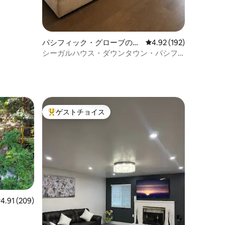
パシフィック・グローブのコ
レビュー192件、5つ星
4.92 (192)
ンドミニアム
シーガルハウス・ダウンタウン・パシフ
ィックグローブ
ゲストチョイス
大好評のゲストチョイスです。
レビュー209件、5つ星中4.91つ星の平均評価
4.91 (209)