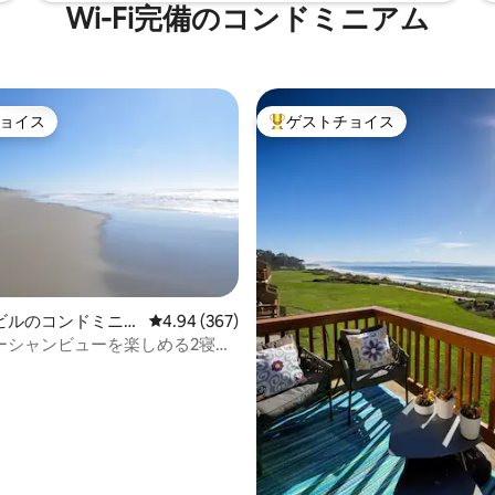
Wi-Fi完備のコンドミニアム
ョイス
ゲストチョイス
ョイス
大好評のゲストチョイスです。
中4.98つ星の平均評価
ビルのコンドミニア
レビュー367件、5つ星中4.94つ星の平均評価
4.94 (367)
ーシャンビューを楽しめる2寝室
・デューンズ