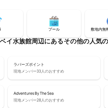
ぎいただけます。キャビンは風
ショッピングは徒歩圏内です。 
方通行の道沿いにありますので
やビッグサーまで車で17マイル
さい。Wi-Fiはありますが、テ
クセス。 世界的に有名なロケー
ンはありません。 SCC許可
ある素晴らしい家です。
49
i
プール
敷地内無料駐
族館⁠周⁠辺⁠に⁠あ⁠るそ⁠の⁠他⁠の人⁠気⁠の観
ラバーズポイント
現地メンバー33人のおすすめ
Adventures By The Sea
現地メンバー28人のおすすめ