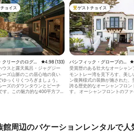
トチョイス
ゲストチョイス
ゲストチョイスです。
大好評のゲストチョイスです。
・クリークのログハ
レビュー133件、5つ星中4.98つ星の平均評価
4.98 (133)
パシフィック・グローブのマ
レ
ンション・アパート
ハウスと露天風呂・ジャグジー
受賞歴のある壮大なオーシャン
の2ベッド2バスルーム
ルーズ山脈のこの居心地の良い
モントレー湾を見下ろす、美し
でゆっくりくつろぎましょう。
ン復興様式の装飾が施された、
ルーズのダウンタウンとビーチ
誇る歴史的なオーシャンフロン
中4.97つ星の平均評価
です。この魅力的な400平方フィ
す。 オーシャンフロントのファ
ンルームは、都会の生活から離
ットの周りに集まり、伝統的な
ドウッドに浸るのに最適な環境
タイルのパティオからクジラ、
ャビンにはクイーンベッド、フ
シ、アシカ、ラッコ、イルカを
ーム、キッチン、バーベキュー
ょう。 パシフィックグローブ、
わっています。プライベートヤ
ーロウ、モントレー水族館、フ
⁠のバ⁠ケ⁠ー⁠シ⁠ョ⁠ン⁠レ⁠ン⁠タ⁠ル⁠で人⁠気⁠
、ホットタブ、プロパン製の焚
ーマンズワーフまで徒歩で行く
ハンモックがあり、ゆっくりと
的な立地です。 高級レストラン