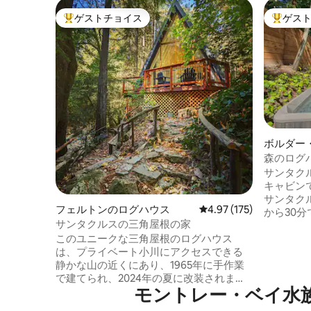
ゲストチョイス
ゲス
大好評のゲストチョイスです。
大好評の
ボルダー
ウス
森のログ
サンタク
キャビン
サンタク
フェルトンのログハウス
レビュー175件、5つ星
4.97 (175)
から30分
サンタクルスの三角屋根の家
ートのワ
このユニークな三角屋根のログハウス
れてレッ
は、プライベート小川にアクセスできる
です。キ
静かな山の近くにあり、1965年に手作業
ルバスル
で建てられ、2024年の夏に改装されまし
設備が備
モントレー・ベイ水族館⁠周⁠辺
た。 レッドウッドの小川のほとりにある
ードには
小さな天国です。 *ヘンリー・カウエル・
き火台、