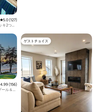
レビュー127件、5つ星中5.0つ星の平均評価
5.0 (127)
ッキ2つ、
ゲストチョイス
ゲストチョイス
レビュー156件、5つ星中4.99つ星の平均評価
4.99 (156)
プール＆ス