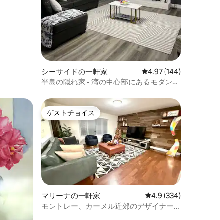
シーサイドの一軒家
レビュー144件、5つ星
4.97 (144)
半島の隠れ家 - 湾の中心部にあるモダンな
家
ゲストチョイス
ゲストチョイス
マリーナの一軒家
レビュー334件、5つ
4.9 (334)
モントレー、カーメル近郊のデザイナー
ズリスティング STR25-00020