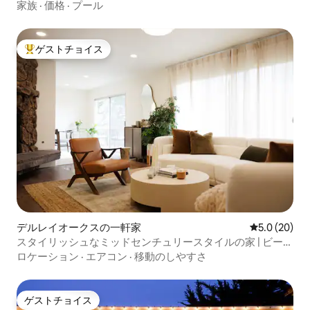
家 + ビリヤード台！
家族
·
価格
·
プール
ゲストチョイス
大好評のゲストチョイスです。
デルレイオークスの一軒家
レビュー20
5.0 (20)
スタイリッシュなミッドセンチュリースタイルの家 | ビーチ
から2マイル
ロケーション
·
エアコン
·
移動のしやすさ
ゲストチョイス
ゲストチョイス