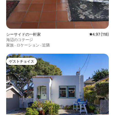
シーサイドの一軒家
レビュー118件
4.97 (118)
海辺のコテージ
家族
·
ロケーション
·
近隣
ゲストチョイス
ゲストチョイス