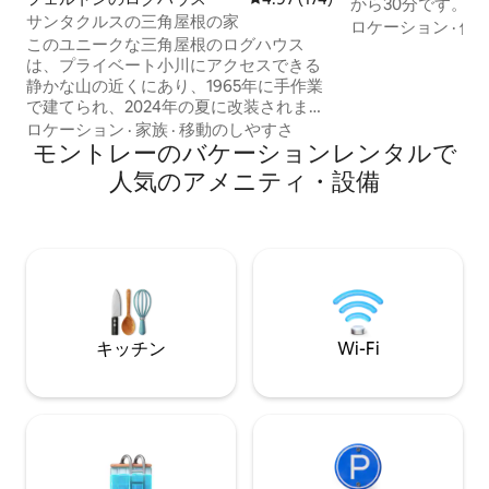
から30分です。こ
サンタクルスの三角屋根の家
ィートのワンルー
ロケーション
·
価
このユニークな三角屋根のログハウス
離れてレッドウッ
は、プライベート小川にアクセスできる
境です。キャビン
静かな山の近くにあり、1965年に手作業
フルバスルーム、
で建てられ、2024年の夏に改装されまし
ー設備が備わって
た。 レッドウッドの小川のほとりにある
ヤードには、ホッ
ロケーション
·
家族
·
移動のしやすさ
小さな天国です。 *ヘンリー・カウエル・
モントレーのバケーションレンタルで
焚き火台、ハンモ
レッドウッド州立公園、ロアリングキャ
とおくつろぎいた
人気のアメニティ・設備
ンプ鉄道、ロック・ロモンド・レクリエ
風の強い一方通行
ーション・エリア、トラウト・ファー
でご注意ください。
ム・イン、クエイル・ホロウ・ランチ、
テレビやエアコンはあり
フェルトンの店舗まで5 ～10分。 *サンタ
可番号241449
クルーズ、ビーチ、ボードウォークまで
20分。 *ザヤンテ・クリーク・マーケット
（EV充電器）まで1分 ソーシャルメディ
アで私たちを見つけてください：Insta
キッチン
Wi-Fi
@SantaCruzAFrame