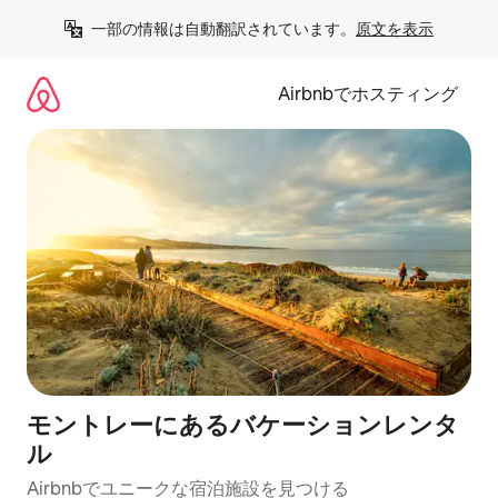
コ
一部の情報は自動翻訳されています。
原文を表示
ン
テ
ン
Airbnbでホスティング
ツ
に
ス
キ
ッ
プ
モントレーにあるバケーションレンタ
ル
Airbnbでユニークな宿泊施設を見つける