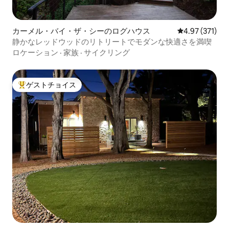
カーメル・バイ・ザ・シーのログハウス
レビュー371件
4.97 (371)
静かなレッドウッドのリトリートでモダンな快適さを満喫
ロケーション
·
家族
·
サイクリング
ゲストチョイス
大好評のゲストチョイスです。