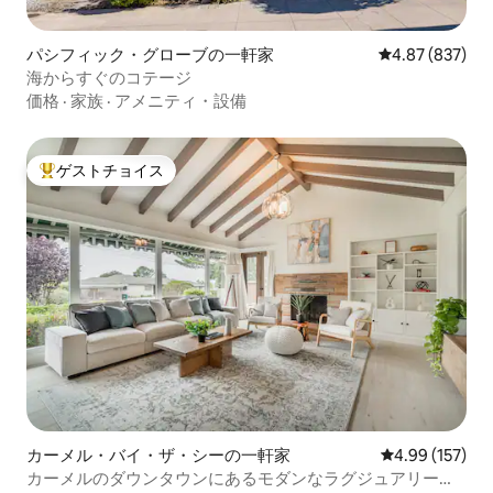
パシフィック・グローブの一軒家
レビュー837件
4.87 (837)
海からすぐのコテージ
価格
·
家族
·
アメニティ・設備
ゲストチョイス
大好評のゲストチョイスです。
カーメル・バイ・ザ・シーの一軒家
レビュー157件
4.99 (157)
カーメルのダウンタウンにあるモダンなラグジュアリーな