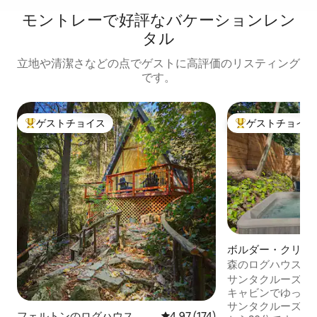
モントレーで好評なバケーションレン
タル
立地や清潔さなどの点でゲストに高評価のリスティング
です。
ゲストチョイス
ゲストチョイス
大好評のゲストチョイスです。
大好評のゲストチ
ボルダー・クリー
ウス
森のログハウスと
サンタクルーズ山
キャビンでゆっく
サンタクルーズの
フェルトンのログハウス
レビュー174件、5つ星中4.97
4.97 (174)