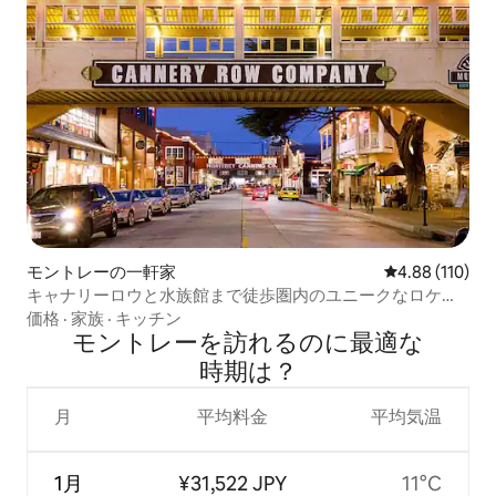
モントレーの一軒家
レビュー110件
4.88 (110)
キャナリーロウと水族館まで徒歩圏内のユニークなロケー
ション！
価格
·
家族
·
キッチン
モントレーを訪⁠れ⁠るの⁠に最⁠適⁠な
時⁠期⁠は⁠？
月
平均料金
平均気温
1月
¥31,522 JPY
11°C