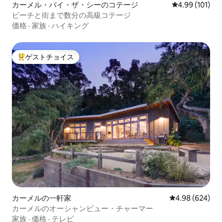
カーメル・バイ・ザ・シーのコテージ
レビュー101件
4.99 (101)
ビーチと街まで数分の高級コテージ
価格
·
家族
·
ハイキング
ゲストチョイス
大好評のゲストチョイスです。
カーメルの一軒家
レビュー624件
4.98 (624)
カーメルのオーシャンビュー・チャーマー
家族
·
価格
·
テレビ