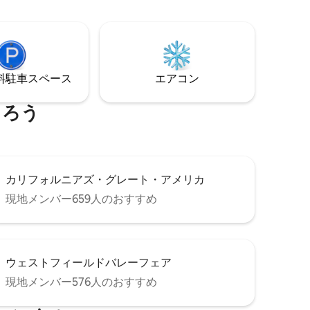
プル、ご家族、またはビジネス旅行者に
最適です。 含まれるもの ∙プレミアムゴー
ストマットレス付きキングサイズベッド
＋フルサイズベッド ∙NESTサーモスタット
∙気軽に読める本の小さなライブラリー ∙新
しい冷蔵庫とテレビ アクセスと駐車場：
⁠車ス⁠ペ⁠ー⁠ス
エアコン
鍵なし入室＋指定地下駐車場1台分。キー
フォブを使って、ガレージまたはロビー
からアクセス可能。
まろう
カリフォルニアズ・グレート・アメリカ
現地メンバー659人のおすすめ
ウェストフィールドバレーフェア
現地メンバー576人のおすすめ