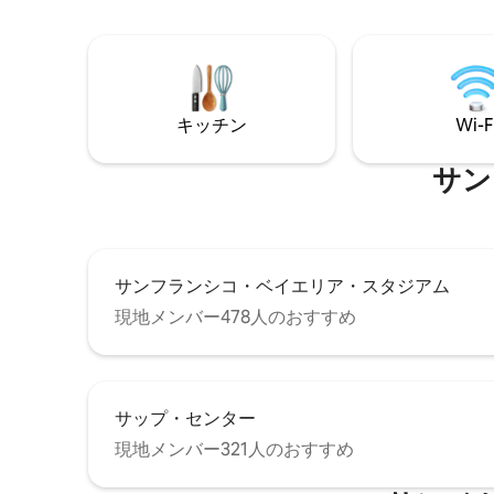
で私たちを
尊重しますが、ご不明な点がございまし
@SantaC
たら、お電話またはテキストでお問い合
わせください。 ウィローグレンは、サン
ノゼとシリコンバレー内のサウスベイで
最もホットなエリアです。 ダウンタウン
は2ブロック先で、人気のレストラン、銀
キッチン
Wi-F
行、アンティークショップ、ビューティ
サロン、コーヒーハウスがすべて近くに
サン
あります。 安全で明るい路上駐車場がた
くさんあります。 市バス停はすぐ近くに
あり、高速道路、ライトレール、カリフ
ォルニア列車は1マイルの距離にありま
す。 ウィローグレンはサンノゼの趣のあ
サンフランシコ・ベイエリア・スタジアム
るエリアで、魅力的な古い家々と活気あ
るダウンタウンのビジネスがあります。
現地メンバー478人のおすすめ
多くの人気レストラン、銀行、アンティ
ークショップ、ビューティサロン、コー
ヒーハウスなどがあります。すべて車や
徒歩ですぐに行けます！
サップ・センター
現地メンバー321人のおすすめ