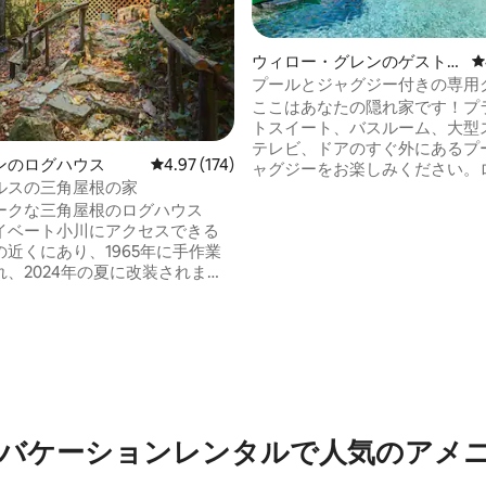
中4.97つ星の平均評価
ウィロー・グレンのゲストス
レ
イート
プールとジャグジー付きの専用
スイート - 専用玄関
ここはあなたの隠れ家です！プ
トスイート、バスルーム、大型
テレビ、ドアのすぐ外にあるプ
ンのログハウス
レビュー174件、5つ星中4.97つ星の平均評価
4.97 (174)
ャグジーをお楽しみください。
ルスの三角屋根の家
スのダウンタウンとキャンベル
ークな三角屋根のログハウス
ル以内の場所にあり、美味しい
イベート小川にアクセスできる
択肢が豊富です。リーバイス・
近くにあり、1965年に手作業
ム／49ersは9.5マイル、マウ
れ、2024年の夏に改装されまし
イナリー・コンサートは7.5マ
ノゼ国際空港は6.5マイル、SFO
ンリー・カウエル・
ル、SAPセンター／NCAA／シ
ッド州立公園、ロアリングキャ
4.6マイルです。プロによる清
、ロック・ロモンド・レクリエ
います。ホテルのようなチェッ
・エリア、トラウト・ファー
で、洗濯物を残す必要はありま
、クエイル・ホロウ・ランチ、
天風呂とプールは、リラックス
店舗まで5 ～10分。 *サンタ
の終わりを迎えるのに最適です
、ビーチ、ボードウォークまで
バケーションレンタルで人気のアメ
1分 ソーシャルメディア