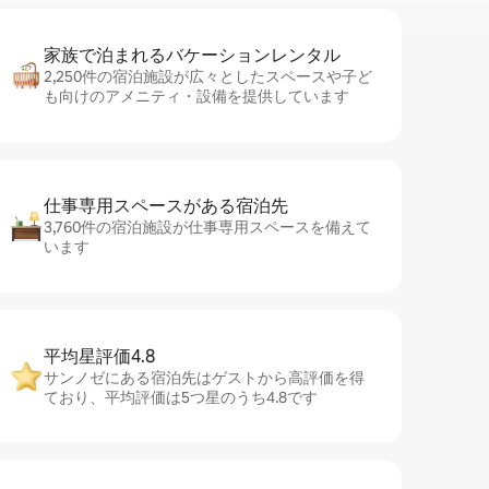
家族で泊まれるバ⁠ケ⁠ー⁠シ⁠ョ⁠ンレ⁠ン⁠タ⁠ル
2,250件の宿泊施設が広々としたスペースや子ど
も向けのアメニティ・設備を提供しています
仕事専用ス⁠ペ⁠ー⁠スがあ⁠る宿⁠泊⁠先
3,760件の宿泊施設が仕事専用スペースを備えて
います
平均星評価4.8
サンノゼにある宿泊先はゲストから高評価を得
ており、平均評価は5つ星のうち4.8です