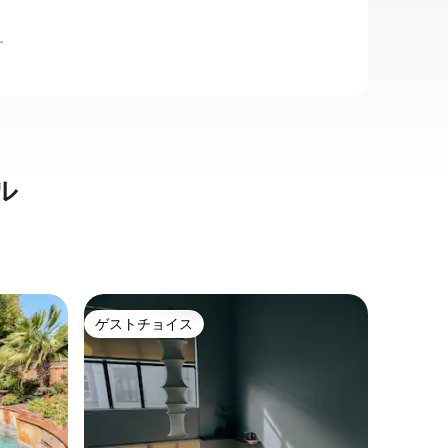
す
ル
ダウンタ
ゲストチョイス
ゲスト
ゲストチョイス
ゲスト
軒家
空港/サ
魅力的な
シリコン
最適なロ
にはすべ
らゆるア
想的なロ