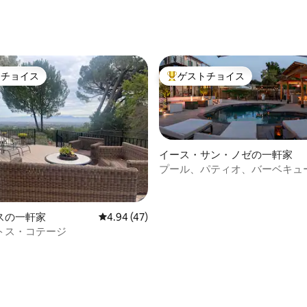
つ星中5つ星の平均評価
トチョイス
ゲストチョイス
ゲストチョイスです。
大好評のゲストチョイスです。
イース・サン・ノゼの一軒家
プール、パティオ、バーベキュ
た静かな丘陵地帯の宿泊先
スの一軒家
レビュー47件、5つ星中4.94つ星の平均評価
4.94 (47)
トス・コテージ