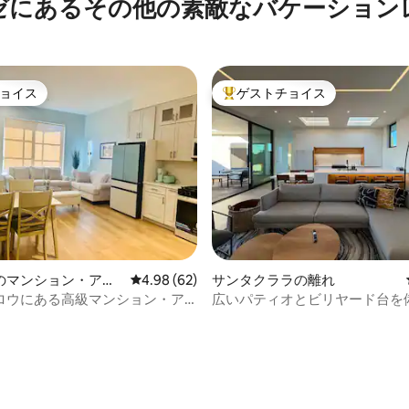
ゼにあるその他の素敵なバケーション
ョイス
ゲストチョイス
ョイス
大好評のゲストチョイスです。
のマンション・アパ
レビュー62件、5つ星中4.98つ星の平均評価
4.98 (62)
サンタクララの離れ
ロウにある高級マンション・ア
広いパティオとビリヤード台を
ダンな2ベッドルーム/1バスル