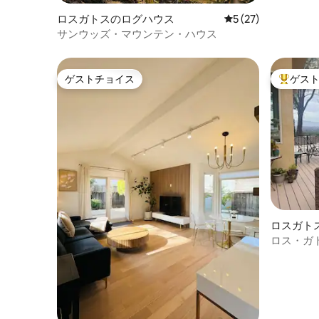
ロスガトスのログハウス
レビュー27件、5
5 (27)
サンウッズ・マウンテン・ハウス
ゲストチョイス
ゲス
ゲストチョイス
大好評の
ロスガト
ロス・ガ