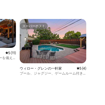
スーパーホスト
スーパーホスト
レビュー11件、5つ星中5つ星の平均評価
5 (11)
ーを備え
ウィロー・グレンの一軒家
レビュー4件、5
5 (4)
プール、ジャグジー、ゲームルーム付き
のサンホセの家