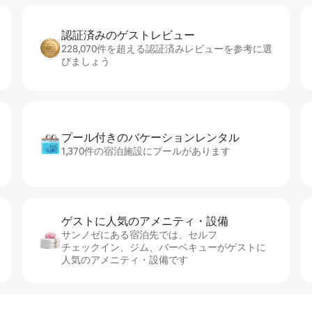
認証済みのゲ⁠ス⁠ト⁠レ⁠ビ⁠ュ⁠ー
228,070件を超える認証済みレビューを参考に選
びましょう
プール付きのバ⁠ケ⁠ー⁠シ⁠ョ⁠ンレ⁠ン⁠タ⁠ル
1,370件の宿泊施設にプールがあります
ゲストに人⁠気⁠のア⁠メ⁠ニ⁠テ⁠ィ・設⁠備
サンノゼにある宿泊先では、セ⁠ル⁠フ
チ⁠ェ⁠ッ⁠ク⁠イ⁠ン、ジム、バーベキューがゲストに
人気のアメニティ・設備です