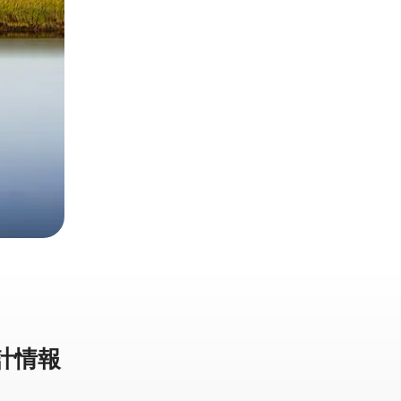
計⁠情⁠報