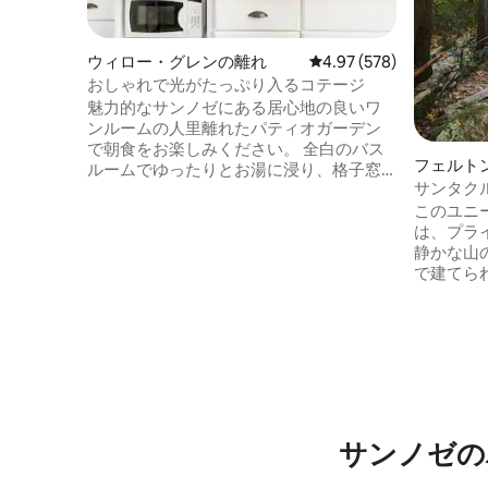
ウィロー・グレンの離れ
レビュー578件、5つ星
4.97 (578)
おしゃれで光がたっぷり入るコテージ
魅力的なサンノゼにある居心地の良いワ
ンルームの人里離れたパティオガーデン
で朝食をお楽しみください。 全白のバス
フェルト
ルームでゆったりとお湯に浸り、格子窓
サンタク
の下のアンティークチェアで本を読みな
このユニ
がらくつろぎ、または暖炉のそばの彫刻
は、プラ
が施された木製ベッドでくつろぎましょ
静かな山の
う。 コテージは完全に改装されました。
で建てら
新しいキングサイズベッドでリラックス
た。 レッドウッドの小川のほとりにある
し、新しいフルバスをお楽しみくださ
小さな天国です。 *ヘ
い。 Roku TV、エアコン/ヒーター、電気
レッドウ
暖炉でリラックスできます。 設備の整っ
ンプ鉄道
たキッチンとダイニングエリア。 楽しん
ーション
でリラックスできる専用庭。 専用の明る
ム・イン
い玄関がある、一戸建てのコテージ。 コ
フェルトンの
ード式デッドボルトロックにより、コテ
クルーズ
ージへの安全な入室が可能です。 ゲスト
サンノゼの
20分。 *ザヤンテ・クリーク・マーケット
もご利用いただける専用パティオをお楽
（EV充電器）まで
しみください。 ゲストのプライバシーは