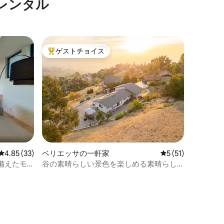
レンタル
ゲストチョイス
大好評のゲストチョイスです。
レビュー33件、5つ星中4.85つ星の平均評価
4.85 (33)
ベリエッサの一軒家
レビュー51件、5
5 (51)
備えたモ
谷の素晴らしい景色を楽しめる素晴らし
ーム
いモダンな家