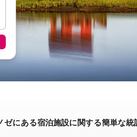
に⁠あ⁠る宿⁠泊⁠施⁠設⁠に関⁠す⁠る簡⁠単⁠な統⁠