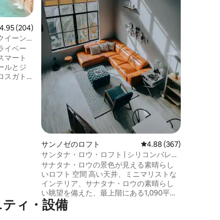
トラクシ
港、SA
テク企業
ビュー204件、5つ星中4.95つ星の平均評価
4.95 (204)
モール、
クイーン
タジアム
ライベー
ールアウ
スマート
サンタク
ールとジ
ドまで2
ロスガト
分。 主要高
まで3マイ
に近い。
食事の選
スタジア
ンテン・ワ
イル、サン
は35マイ
ャークスは
サンノゼのロフト
レビュー367件、5つ星
4.88 (367)
掃を行って
サンタナ・ロウ・ロフト | シリコンバレー
クアウト
のラグジュアリーな滞在
サナタナ・ロウの景色が見える素晴らし
せん！露
いロフト 空間 高い天井、ミニマリストな
して一日
インテリア、サナタナ・ロウの素晴らし
。
い眺望を備えた、最上階にある1,090平方
ニティ・設備
フィートのオープンコンセプトのロフ
ト。2ベッドルーム／1.5バスルーム - カッ