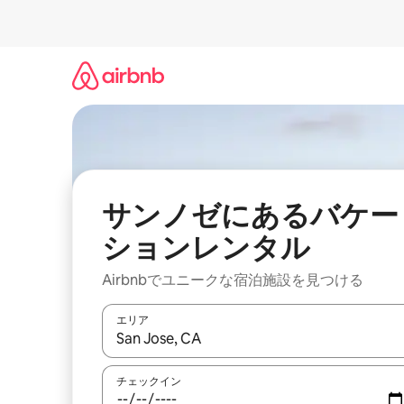
コ
ン
テ
ン
ツ
に
ス
キ
ッ
プ
サンノゼにあるバケー
ションレンタル
Airbnbでユニークな宿泊施設を見つける
エリア
検索結果が表示されたら、上下の矢印キーを使っ
チェックイン