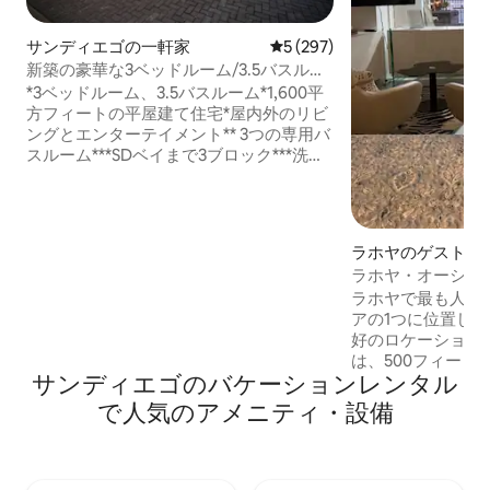
サンディエゴの一軒家
レビュー297件、5つ星中5つ
5 (297)
新築の豪華な3ベッドルーム/3.5バスルー
ムのポイントロマ沿岸の1階建て
*3ベッドルーム、3.5バスルーム*1,600平
方フィートの平屋建て住宅*屋内外のリビ
ングとエンターテイメント** 3つの専用バ
スルーム***SDベイまで3ブロック***洗濯
機/乾燥機2台***テレビ6台***高速光ファ
イバーインターネット***強制空気空調***
暖房付き屋外エンターテイメントエリア
（BBQ付き）***指定駐車スペース2台**EV
ラホヤのゲストス
充電器****10フィートの天井**イタリア産
ラホヤ・オーシャ
大理石のカウンタートップ**8フィートの
ィ・スイート
ラホヤで最も人気
ソリッドコアマホガニードア**イタリア
アの1つに位置し、
産磁器質床**アーチ型天井**Kohler製ブラ
好のロケーション
ックハードウェア*ビレッジリビング***
は、500フィート
サンディエゴのバケーションレンタル
ずか数フィートの
り、234平方フィ
で人気のアメニティ・設備
用バスルーム付き
り、プライベート
事用テーブルがあ
ますが、食べ残し