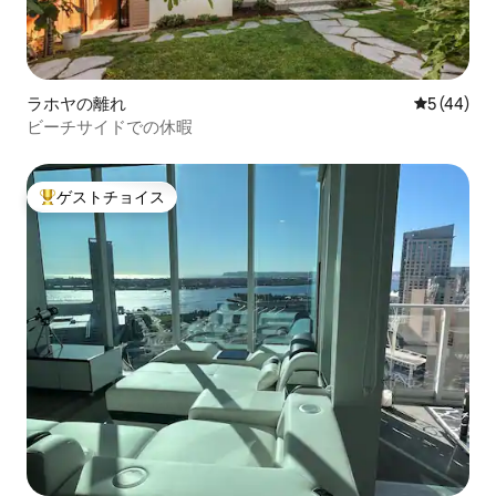
ラホヤの離れ
レビュー4
5 (44)
ビーチサイドでの休暇
ゲストチョイス
大好評のゲストチョイスです。