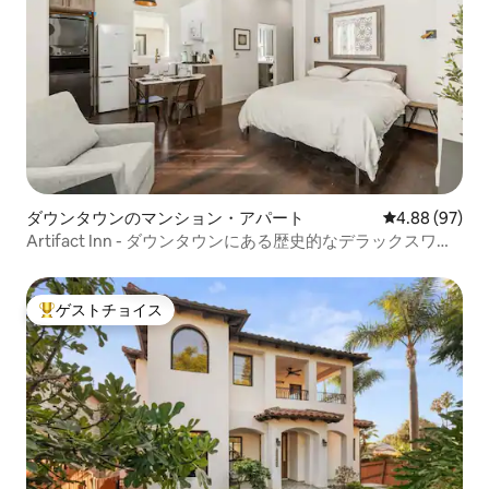
ダウンタウンのマンション・アパート
レビュー97件
4.88 (97)
Artifact Inn - ダウンタウンにある歴史的なデラックスワン
ルーム
ゲストチョイス
大好評のゲストチョイスです。