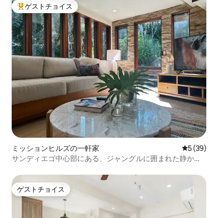
ゲストチョイス
大好評のゲストチョイスです。
ミッションヒルズの一軒家
レビュー3
5 (39)
サンディエゴ中心部にある、ジャングルに囲まれた静かな
宿泊先
ゲストチョイス
ゲストチョイス