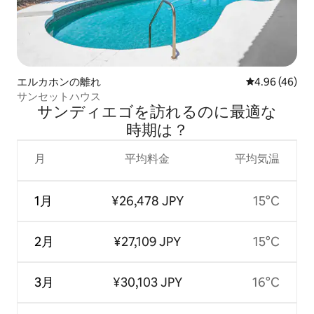
エルカホンの離れ
レビュー46件
4.96 (46)
サンセットハウス
サンディエゴを訪⁠れ⁠るの⁠に最⁠適⁠な
時⁠期⁠は⁠？
月
平均料金
平均気温
1月
¥26,478 JPY
15°C
2月
¥27,109 JPY
15°C
3月
¥30,103 JPY
16°C