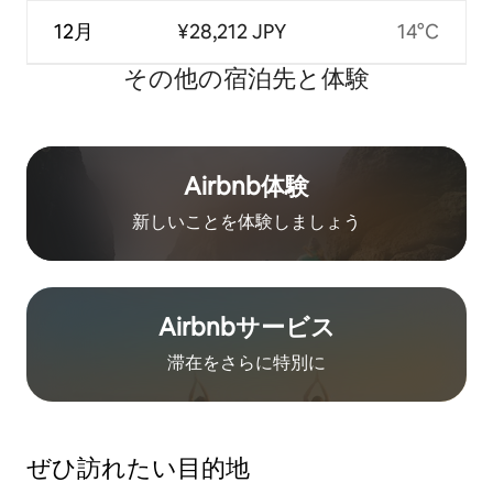
12月
¥28,212 JPY
14°C
その他の宿⁠泊⁠先と体⁠験
Airbnb体験
新しいことを体験しましょう
Airbnb⁠サ⁠ー⁠ビ⁠ス
滞在をさ⁠ら⁠に特⁠別⁠に
ぜひ訪⁠れ⁠た⁠い目⁠的⁠地