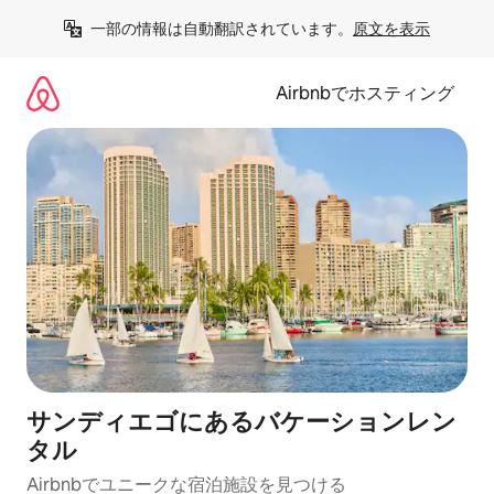
コ
一部の情報は自動翻訳されています。
原文を表示
ン
テ
ン
Airbnbでホスティング
ツ
に
ス
キ
ッ
プ
サンディエゴにあるバケーションレン
タル
Airbnbでユニークな宿泊施設を見つける