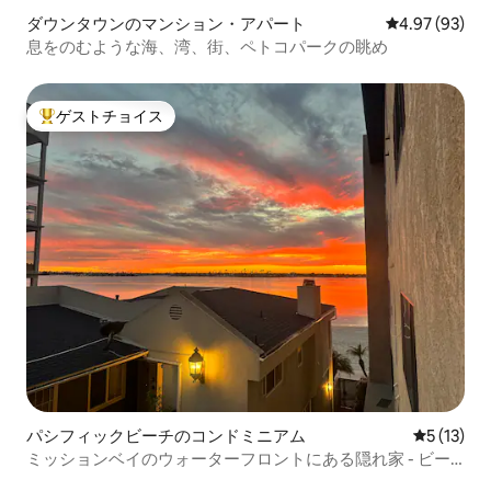
ダウンタウンのマンション・アパート
レビュー93件
4.97 (93)
息をのむような海、湾、街、ペトコパークの眺め
ゲストチョイス
大好評のゲストチョイスです。
パシフィックビーチのコンドミニアム
レビュー1
5 (13)
ミッションベイのウォーターフロントにある隠れ家 - ビー
チまで数歩