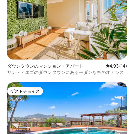
ダウンタウンのマンション・アパート
レビュー14件
4.93 (14)
サンディエゴのダウンタウンにあるモダンな空のオアシス
ゲストチョイス
ゲストチョイス