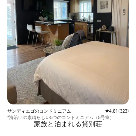
サンディエゴのコンドミニアム
レビュー323件
4.81 (323)
*海沿いの素晴らしい5つのコンドミニアム（5号室）
家族と泊まれる貸別荘