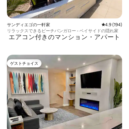
サンディエゴの一軒家
レビュー194
4.9 (194)
リラックスできるビーチバンガロー - ベイサイドの隠れ家
エアコン付きのマンション・アパート
ゲストチョイス
ゲストチョイス