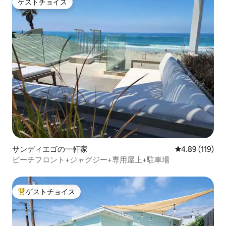
ゲストチョイス
ゲストチョイス
サンディエゴの一軒家
レビュー119件
4.89 (119)
ビーチフロント+ジャグジー+専用屋上+駐車場
ゲストチョイス
大好評のゲストチョイスです。