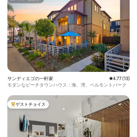
スーパーホスト
サンディエゴの一軒家
レビュー13件
4.77 (13)
モダンなビーチタウンハウス：海、湾、ベルモントパーク
ゲストチョイス
大好評のゲストチョイスです。