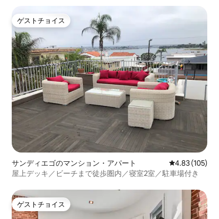
ゲストチョイス
ゲストチョイス
サンディエゴのマンション・アパート
レビュー105件
4.83 (105)
屋上デッキ／ビーチまで徒歩圏内／寝室2室／駐車場付き
ゲストチョイス
ゲストチョイス