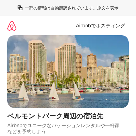
コ
一部の情報は自動翻訳されています。
原文を表示
ン
テ
ン
Airbnbでホスティング
ツ
に
ス
キ
ッ
プ
ベルモントパーク⁠周⁠辺⁠の宿⁠泊⁠先
Airbnbでユニークなバ⁠ケ⁠ー⁠シ⁠ョ⁠ンレ⁠ン⁠タ⁠ルや一⁠軒⁠家
な⁠ど⁠を予⁠約⁠し⁠よ⁠う