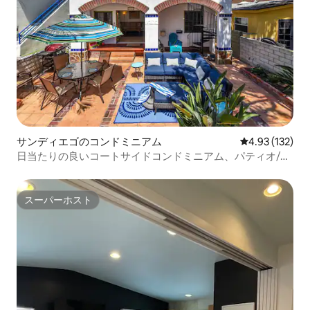
サンディエゴのコンドミニアム
レビュー132件
4.93 (132)
日当たりの良いコートサイドコンドミニアム、パティオ/駐
車場/サウスミッションビーチ
スーパーホスト
スーパーホスト