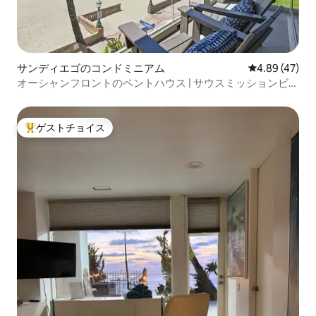
サンディエゴのコンドミニアム
レビュー47件
4.89 (47)
オーシャンフロントのペントハウス | サウスミッションビー
チ4
ゲストチョイス
大好評のゲストチョイスです。