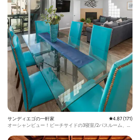
サンディエゴの一軒家
レビュー171
4.87 (171)
オーシャンビュー！ビーチサイドの3寝室/2バスルーム、ミ
ッションビーチの宿泊先