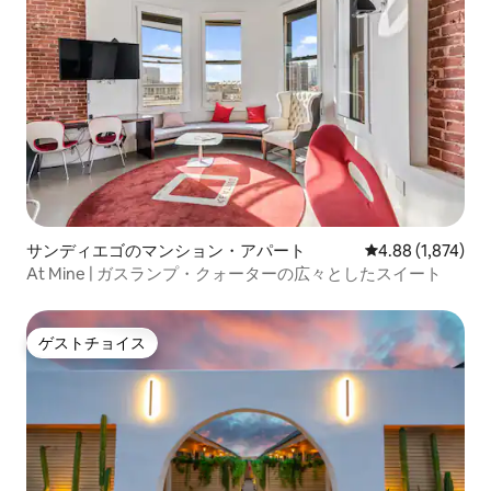
サンディエゴのマンション・アパート
レビュー1,874
4.88 (1,874)
At Mine | ガスランプ・クォーターの広々としたスイート
ゲストチョイス
ゲストチョイス