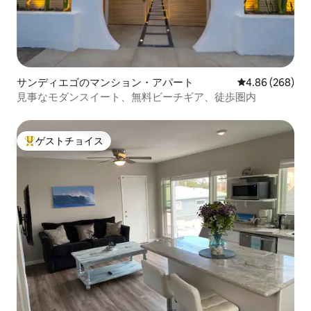
サンディエゴのマンション・アパート
レビュー268件
4.86 (268)
見事なモダンスイート、無料ビーチギア、徒歩圏内
ゲストチョイス
大好評のゲストチョイスです。