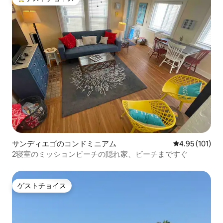
大好評のゲストチョイスです。
サンディエゴのコンドミニアム
レビュー101件
4.95 (101)
2寝室のミッションビーチの隠れ家、ビーチまですぐ
ゲストチョイス
ゲストチョイス