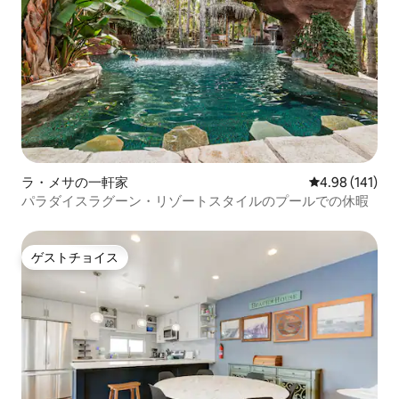
ラ・メサの一軒家
レビュー141件
4.98 (141)
パラダイスラグーン・リゾートスタイルのプールでの休暇
ゲストチョイス
ゲストチョイス