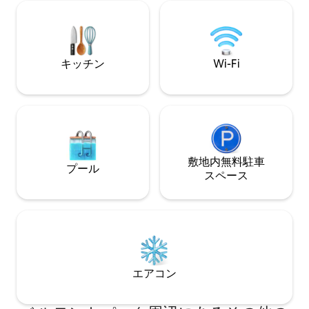
めに、今すぐご予約を！ 専用車
ッジ、ダウンタウン、オールドタウン、
含まれています。
ガスランプ、リトルイタリー、クリスタ
から7マイルです
ルピア、オーシャンビーチ、コロナド
島、ラホヤ湾まで数分です！
キッチン
Wi-Fi
敷地内無料駐⁠車
プール
ス⁠ペ⁠ー⁠ス
エアコン