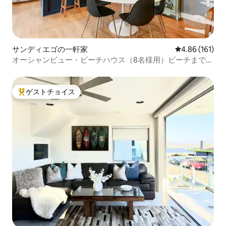
サンディエゴの一軒家
レビュー161件
4.86 (161)
オーシャンビュー・ビーチハウス（8名様用）ビーチまで徒
歩2歩
ゲストチョイス
大好評のゲストチョイスです。