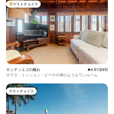
ゲストチョイス
大好評のゲストチョイスです。
サンディエゴの離れ
レビュー849件
4.91 (849)
サウス・ミッション・ビーチの禅のようなワンルーム
ゲストチョイス
ゲストチョイス