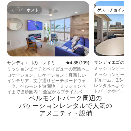
スーパーホスト
ゲストチョイス
スーパーホスト
ゲストチョイス
サンディエゴの一
サンディエゴのコンドミニ
レビュー109件、5つ星中4.85
4.85 (109)
アム
ミッションビーチのSt
ミッションビーチとベイビューの楽園へ
ャンビュー | 屋上
の道
ミッションビーチ
ロケーション、ロケーション！真新しい
ドルーム、2.5バ
インテリア、文字通りビーチボードウォ
レンタルへようこ
ーク、ベルモント遊園地、ミッションベ
トパークやビーチ
イまで徒歩圏内！ 全室からプライムベイ
ベルモントパーク⁠周⁠辺⁠の
宿泊施設は、最高
ビューとシーワールドをお楽しみいただ
シャンビューの専
けます。日の出とともに目覚め、ヤシの
バ⁠ケ⁠ー⁠シ⁠ョ⁠ン⁠レ⁠ン⁠タ⁠ル⁠で人⁠気⁠の
な設備を備えてい
木に囲まれた楽園で恋に落ちましょう。
ア⁠メ⁠ニ⁠テ⁠ィ⁠・⁠設⁠備
ースでリラックス
この魅力的なビーチ半島では、海岸アク
クションを探索し
ティビティ、エンターテイメント、レス
ガレージがあり、
トランを楽しむことができます。 空港、
ゴでの忘れられな
動物園、シーワールド、シーポートビレ