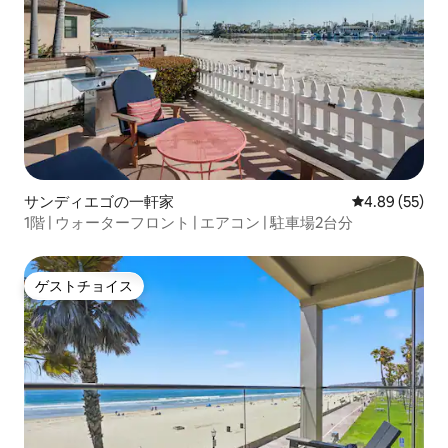
サンディエゴの一軒家
レビュー55件
4.89 (55)
1階 | ウォーターフロント | エアコン | 駐車場2台分
ゲストチョイス
ゲストチョイス