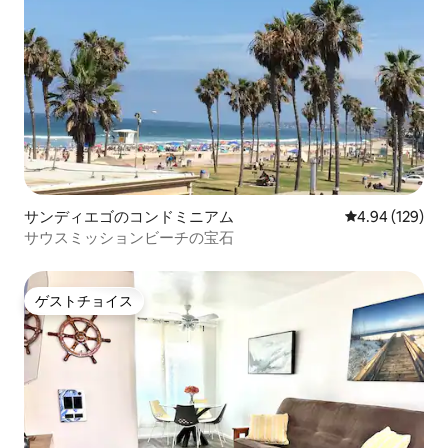
サンディエゴのコンドミニアム
レビュー129件
4.94 (129)
サウスミッションビーチの宝石
ゲストチョイス
ゲストチョイス