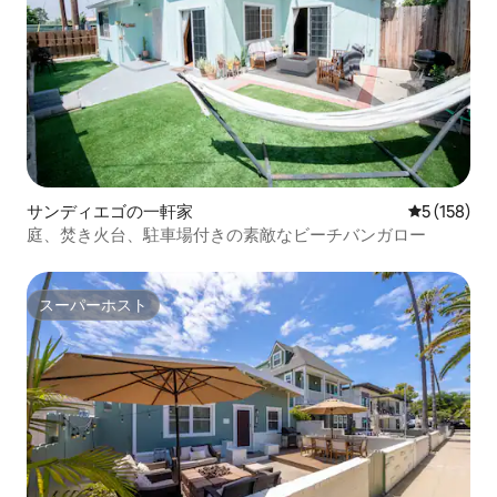
サンディエゴの一軒家
レビュー15
5 (158)
庭、焚き火台、駐車場付きの素敵なビーチバンガロー
スーパーホスト
スーパーホスト