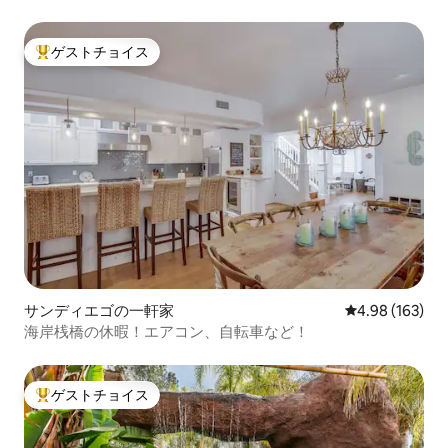
ゲストチョイス
大好評のゲストチョイスです。
サンディエゴの一軒家
レビュー163件
4.98 (163)
海岸桟橋の休暇！エアコン、自転車など！
ゲストチョイス
大好評のゲストチョイスです。