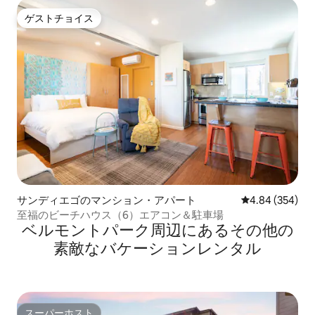
ゲストチョイス
ゲストチョイス
サンディエゴのマンション・アパート
レビュー354件
4.84 (354)
至福のビーチハウス（6）エアコン＆駐車場
ベルモントパーク⁠周⁠辺⁠に⁠あ⁠るそ⁠の⁠他⁠の
素⁠敵⁠なバ⁠ケ⁠ー⁠シ⁠ョ⁠ン⁠レ⁠ン⁠タ⁠ル
スーパーホスト