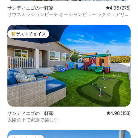
サンディエゴの一軒家
レビュー275件
4.96 (275)
サウスミッションビーチ オーシャンビュー ラグジュアリー
3寝室 3バスルーム
ゲストチョイス
大好評のゲストチョイスです。
サンディエゴの一軒家
レビュー153件
4.98 (153)
太陽の下で家族で楽しむ