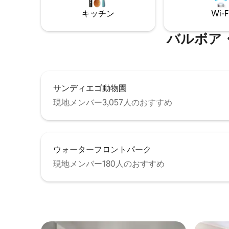
炉、ランドリールーム。 通常、路上駐車
エゴ動物
キッチン
Wi-F
は簡単に利用できます。 バンカーズヒル
プ・クォ
のこのA +ロケーションは飛行機の騒音の
ー、空港
影響を受けません。 2階建ての下の階全体
です。
バルボア・パー
と、パティオセット付きの裏庭をお楽し
みください。 上のテナントもこのスペー
スを使用したい場合があるため、このエ
リアは共有される可能性があることにご
注意ください。 お出迎えしたいところで
サンディエゴ動物園
すが、玄関の暗証番号でアクセスできる
ようにすることもできます。 私たちは近
現地メンバー3,057人のおすすめ
くに住んでおり、お食事やアクティビテ
ィのご提案をさせていただきます。 多く
のレストランの近くにあり、バルボアパ
ーク、ヒルクレスト、動物園、ダウンタ
ウォーターフロントパーク
ウン、リトルイタリー、コンベンション
センターまで10分以内です。 ビーチまで
現地メンバー180人のおすすめ
15分未満です。 バス路線はファーストア
ベニューを走っており、ダウンタウンや
アップタウンへのアクセスに便利です。
トロリーバスと電車の駅の近くです。 サ
ンディエゴ国際空港まで10分以内で、ダ
ウンタウン、リトルイタリーまではUber
ですぐです。 ヒルクレスト、バルボアパ