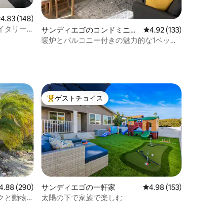
レビュー148件、5つ星中4.83つ星の平均評価
4.83 (148)
イタリー
サンディエゴのコンドミニア
レビュー133件、5つ星
4.92 (133)
アコン付
ム
暖炉とバルコニー付きの魅力的な1ベッド
コンドミニアム！
ゲストチョイス
大好評のゲストチョイスです。
ビュー290件、5つ星中4.88つ星の平均評価
4.88 (290)
サンディエゴの一軒家
レビュー153件、5つ星
4.98 (153)
クと動物
太陽の下で家族で楽しむ