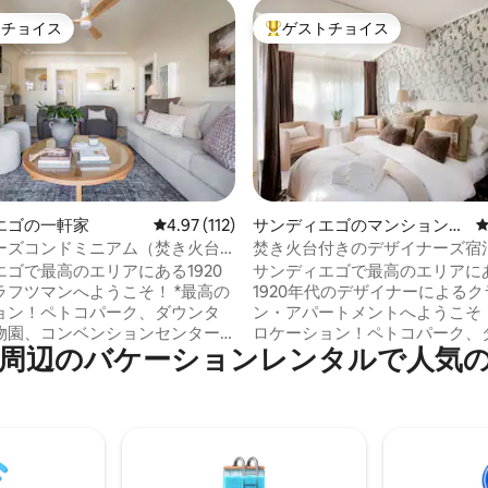
トチョイス
ゲストチョイス
ゲストチョイスです。
大好評のゲストチョイスです。
中4.95つ星の平均評価
エゴの一軒家
レビュー112件、5つ星中4.97つ星の平均評価
4.97 (112)
サンディエゴのマンション・
アパート
ーズコンドミニアム（焚き火台
焚き火台付きのデザイナーズ宿
ペトコパーク、動物園、ダウンタ
（ペットコパーク、ダウンタウ
ゴで最高のエリアにある1920
サンディエゴで最高のエリアに
園に近い）
フツマンへようこそ！ *最高の
1920年代のデザイナーによる
ョン！ペトコパーク、ダウンタ
ン・アパートメントへようこそ！
物園、コンベンションセンター
ロケーション！ペトコパーク、
のバ⁠ケ⁠ー⁠シ⁠ョ⁠ン⁠レ⁠ン⁠タ⁠ル⁠で人⁠気⁠のア
*洗濯機・乾燥機 ＊考え抜かれた
ウン、動物園、コンベンション
ション *デザイナーズホテルのよ
まで数分 :) *洗濯機と乾燥機 *高
ット、グリ
車が簡単 ＊デザイナーズホテル
ダイニングエリア！このおしゃ
体験 ファイヤーピット、グリル、カクテ
ートは、有名なバルボアパーク
ル／読書スペース！このスタイ
置しており、おしゃれなレスト
なアパートは、有名なバルボア
で徒歩圏内です。 サンディ
端にあり、活気あふれるノース