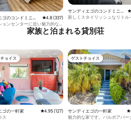
中4.77つ星の平均評価
サンディエゴのコンドミニア
ム
新しくスタイリッシュなリトル
エゴのコンドミニア
レビュー337件、5つ星中4.8つ星の平均評価
4.8 (337)
❤️のダウンタウン、駐車場／エ
ションセンターに近い魅力的な
き
家族と泊まれる貸別荘
ム
トチョイス
ゲストチョイス
ゲストチョイスです。
ゲストチョイス
エゴの一軒家
レビュー127件、5つ星中4.95つ星の平均評価
4.95 (127)
サンディエゴの一軒家
レ
ウス
魅力的な家です。バルボアパー
中4.92つ星の平均評価
園まで徒歩ですぐです！