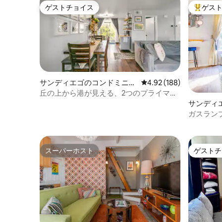
ゲストチョイス
ゲス
ーク、動物園の中心部まで歩いて行けま
ゲストチョイス
大好評の
す。 15分以内にビーチに到着します。 I
-5、I -163、I -8の近くの中心部に位置して
います。 床が堅木であるため、上の部屋
の足音が聞こえます。 キッチンには調理
器具が揃っており、ノートパソコンを設
置できる場所もあります。無線LANが利
用可能で、3台のスマートテレビをご用意
サンディエゴのコンドミニア
レビュー188件、5つ星
4.92 (188)
しております。 小さなマーケットまで1ブ
ム
丘の上から港が見える、2つのプライマリ
ロック未満です。
ースイート、2つのバルコニー
サンディ
ム
ガスラン
ベッド、
スーパーホスト
ゲストチ
スーパーホスト
ゲストチ