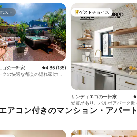
ホスト
ゲストチョイス
ホスト
大好評のゲストチョイスです。
中4.92つ星の平均評価
エゴの一軒家
レビュー138件、5つ星中4.86つ星の平均評価
4.86 (138)
ークの快適な都会の隠れ家|ホッ
ファイヤーピット
サンディエゴの一軒家
レ
受賞歴あり、バルボアパーク近
エアコン付きのマンション・アパー
スパーク2寝室、動物園近く