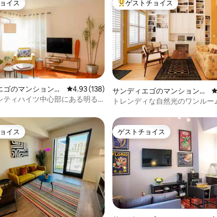
ョイス
ゲストチョイス
ョイス
大好評のゲストチョイスです。
エゴのマンション・
レビュー138件、5つ星中4.93つ星の平均評価
4.93 (138)
中4.96つ星の平均評価
サンディエゴのマンション・
シティハイツ中心部にある明る
アパート
トレンディな自然光のワンルー
ス
ョン - ダウンタウン中心部
ョイス
ゲストチョイス
ョイス
ゲストチョイス