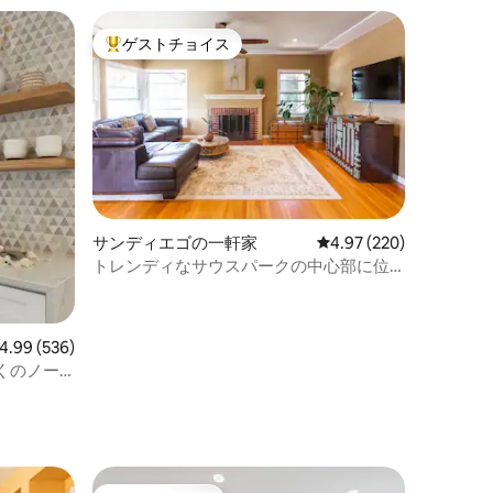
ゲストチョイス
大好評のゲストチョイスです。
サンディエゴの一軒家
レビュー220件、5つ星
4.97 (220)
トレンディなサウスパークの中心部に位
置する2寝室1バスルームの宿泊先
ビュー536件、5つ星中4.99つ星の平均評価
4.99 (536)
くのノー
ト