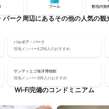
園から1マイル足らず、ガスラン
雰囲気から徒歩圏内で、ガスラ
i
プール
敷地内無料駐
ーター、コンベンションセンタ
ーターと空港まで車で5分です
まで数分、ビーチまで車で10分
コンベンションセンターまでわ
です。
ク⁠周⁠辺⁠に⁠あ⁠るそ⁠の⁠他⁠の人⁠気⁠の観⁠光
バルボア・パーク
現地メンバー4,256人のおすすめ
サンディエゴ海洋博物館
現地メンバー395人のおすすめ
Wi-Fi完備のコンドミニアム