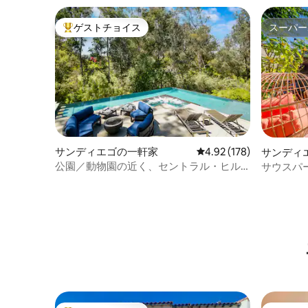
ゲストチョイス
スーパー
大好評のゲストチョイスです。
スーパー
サンディエゴの一軒家
レビュー178件、5つ星
4.92 (178)
サンディ
公園／動物園の近く、セントラル・ヒル
サウスパ
クレストにあるプール付きのオアシス
トタブ|