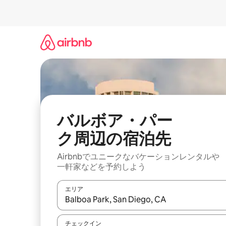
コ
ン
テ
ン
ツ
に
ス
キ
ッ
プ
バルボア・パー
ク⁠周⁠辺⁠の宿⁠泊⁠先
Airbnbでユニークなバ⁠ケ⁠ー⁠シ⁠ョ⁠ンレ⁠ン⁠タ⁠ルや
一⁠軒⁠家な⁠ど⁠を予⁠約⁠し⁠よ⁠う
エリア
検索結果が表示されたら、上下の矢印キーを使っ
チェックイン