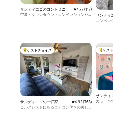
サンディエゴのコンドミニア
レビュー117件、5つ星
4.77 (117)
ム
空港・ダウンタウン・コンベンションセ
サンディ
ンター・ペトコに近い
ム
コンベン
ワンルー
ゲストチョイス
ゲス
大好評のゲストチョイスです。
大好評の
サンディ
カラーハ
サンディエゴの一軒家
レビュー763件、5つ星
4.92 (763)
ヒルクレストにあるエアコン付きの美し
く静かな1ベッドルームアパート