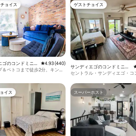
トチョイス
ゲストチョイス
ゲストチョイスです。
ゲストチョイス
中4.92つ星の平均評価
エゴのコンドミニア
レビュー440件、5つ星中4.93つ星の平均評価
4.93 (440)
サンディエゴのコンドミニア
プ＆ペトコまで徒歩2分。キング
ム
セントラル・サンディエゴ・コ
駐車場/パティオ！
アム
ョイス
スーパーホスト
ョイス
スーパーホスト