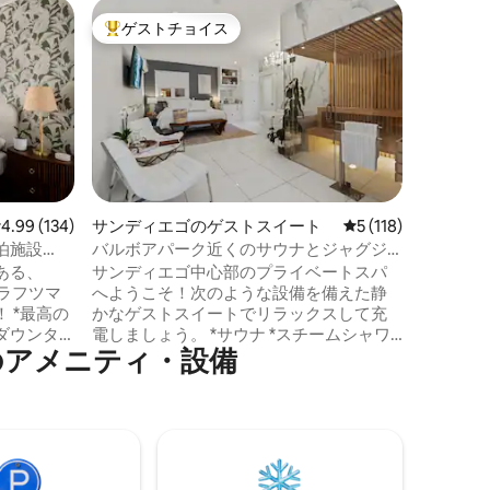
サンディ
ゲストチョイス
ゲス
大好評のゲストチョイスです。
大好評
Condé N
名宿泊可
🏡 1,
間 🍳 
ベッド3
み式ツイ
ウンジエ
の猫足ジャ
と乾燥機
庭 🚗専
レビュー134件、5つ星中4.99つ星の平均評価
4.99 (134)
サンディエゴのゲストスイート
レビュー118件、5
5 (118)
ンまで7
泊施設
バルボアパーク近くのサウナとジャグジ
8分 ✈️ 空
ン、動物
ー付きの隠れ家スパ
ある、
サンディエゴ中心部のプライベートスパ
バーを楽
クラフツマ
へようこそ！次のような設備を備えた静
含まれて
 *最高の
かなゲストスイートでリラックスして充
きます！
ダウンタ
電しましょう。 *サウナ *スチームシャワ
⁠メ⁠ニ⁠テ⁠ィ⁠・⁠設⁠備
センター
ー ＊浴槽 *屋外のジャグジーと専用パティ
級寝具 *駐
オ 宿泊先は、レストラン、コーヒーショ
のような
ップ、地元のブティックが立ち並ぶ、徒
歩圏内で生活できるノースパークにあり
リッシュ
ます。バルボアパーク、サンディエゴ動
パークの
物園、ダウンタウン、ビーチまで車です
パークの
ぐです。1日探索した後は、キングサイズ