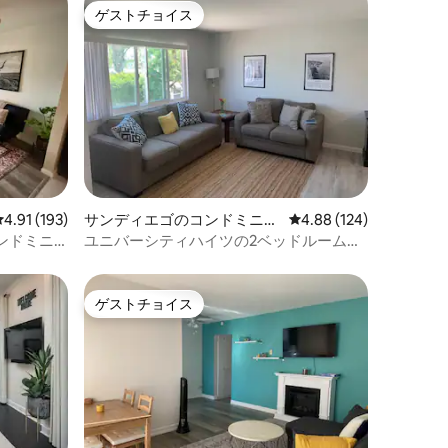
ゲストチョイス
ゲストチョイス
レビュー193件、5つ星中4.91つ星の平均評価
4.91 (193)
サンディエゴのコンドミニア
レビュー124件、5つ星
4.88 (124)
ム
ンドミニ
ユニバーシティハイツの2ベッドルームア
パート。
ゲストチョイス
ゲストチョイス