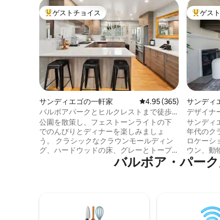
ゲストチョイス
ゲス
大好評のゲストチョイスです。
大好評の
サンディエゴの一軒家
レビュー365件、5つ星
4.95 (365)
サンディ
バルボアパークとヒルクレストまで徒歩
デザイナ
圏内の完璧な宿泊先
付き）−
公園を散策し、フェストーンライトの下
サンディエ
ウン
でのんびりとディナーを楽しみましょ
年代のクラ
う。 クラシックなクラウンモールディン
ロケーシ
グ、ハードウッドの床、グレーとトープ
ウン、動
バルボア・パーク⁠周⁠辺⁠
の控えめなトーンが、140平方メートルに
まで数分 
広がるこのエレガントな天国に落ち着い
リノベー
た雰囲気を作り出しています。 1500平方
うな滞在体験 ファイヤーピ
フィート以上の広々とした魅力的な空間
ル、屋外
です。 この1階建ての宿泊施設は、歴史的
れなアパ
な2階建ての建物の1階にあります。 堅木
の端に位
の床、クラウンモールディング、ガス暖
ランやバーま