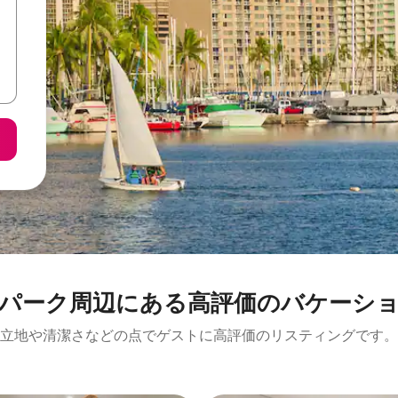
⁠周⁠辺⁠に⁠あ⁠る高⁠評⁠価⁠のバ⁠ケ⁠ー⁠シ⁠ョ⁠
立地や清潔さなどの点でゲストに高評価のリスティングです。