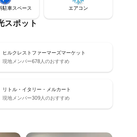
ンプクォ
のベッドにゆっくりと身を沈めましょ
⁠車ス⁠ペ⁠ー⁠ス
エアコン
。ビーチや
う。ロマンチックな旅行、リラックスで
ずか数分
きる一人旅、ウェルネスリトリートに最
適です。
⁠ス⁠ポ⁠ッ⁠ト
ヒルクレストファーマーズマーケット
現地メンバー678人のおすすめ
リトル・イタリー・メルカート
現地メンバー309人のおすすめ