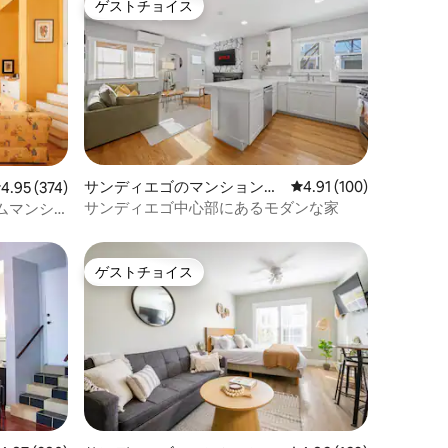
ゲストチョイス
ゲストチョイス
サンディエゴのマンション・
レビュー100件、5つ星
4.91 (100)
レビュー374件、5つ星中4.95つ星の平均評価
4.95 (374)
アパート
サンディエゴ中心部にあるモダンな家
ムマンシ
ゲストチョイス
ゲストチョイス