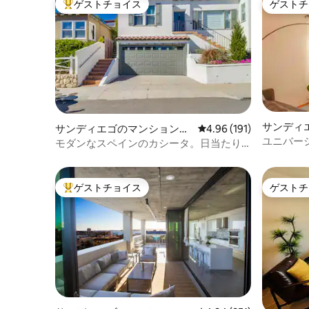
ゲストチョイス
ゲストチ
大好評のゲストチョイスです。
ゲストチ
サンディ
サンディエゴのマンション・
レビュー191件、5つ星
4.96 (191)
アパート
ユニバー
アパート
モダンなスペインのカシータ。日当たり
いオアシ
が良くて静かで、キッチン付き！
ゲストチョイス
ゲストチ
大好評のゲストチョイスです。
ゲストチ