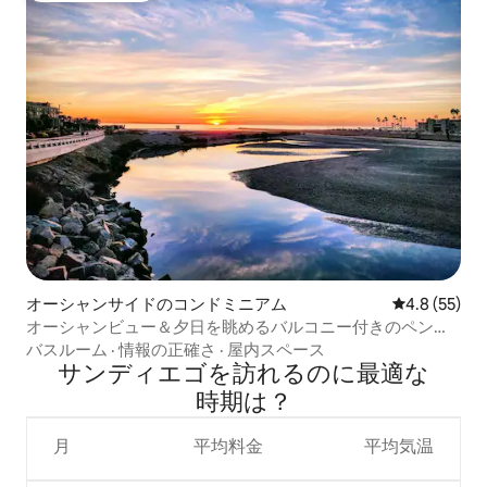
オーシャンサイドのコンドミニアム
レビュー55
4.8 (55)
オーシャンビュー＆夕日を眺めるバルコニー付きのペント
ハウス - G-323
バスルーム
·
情報の正確さ
·
屋内スペース
サンディエゴを訪⁠れ⁠るの⁠に最⁠適⁠な
時⁠期⁠は⁠？
月
平均料金
平均気温