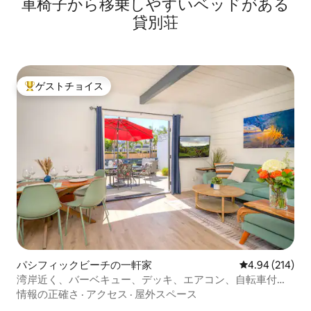
車椅子から移乗しやすいベッドがある
貸別荘
ゲストチョイス
大好評のゲストチョイスです。
パシフィックビーチの一軒家
レビュー214件
4.94 (214)
湾岸近く、バーベキュー、デッキ、エアコン、自転車付き -
ビーチまでわずか！
情報の正確さ
·
アクセス
·
屋外スペース