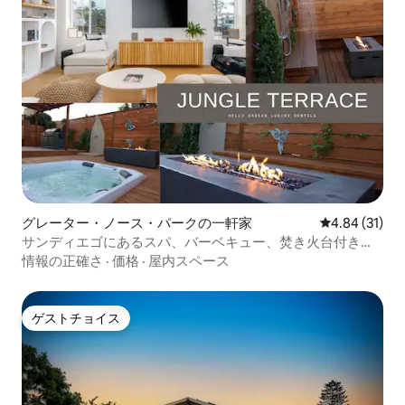
グレーター・ノース・パークの一軒家
レビュー31件
4.84 (31)
サンディエゴにあるスパ、バーベキュー、焚き火台付きの
豪華な4寝室の宿泊先
情報の正確さ
·
価格
·
屋内スペース
ゲストチョイス
ゲストチョイス