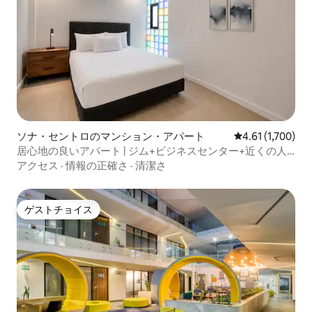
ソナ・セントロのマンション・アパート
レビュー1,700
4.61 (1,700)
居心地の良いアパート | ジム+ビジネスセンター+近くの人
気スポット
アクセス
·
情報の正確さ
·
清潔さ
ゲストチョイス
ゲストチョイス