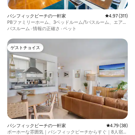
パシフィックビーチの一軒家
レビュー311
4.97 (311)
PBファミリーホーム、3ベッドルーム/1バスルーム、エアコ
ン、庭、バーベキュー、駐車場
バスルーム
·
情報の正確さ
·
ペット
ゲストチョイス
ゲストチョイス
パシフィックビーチの一軒家
レビュー38件
4.79 (38)
ボーホーな雰囲気｜パシフィックビーチからすぐ｜8人宿泊