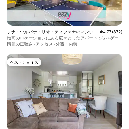
ソナ・ウルバナ・リオ・ティファナのマンシ
レビュー872件
4.77 (872)
ョン・アパート
最高のロケーションにある広々としたアパート|ジム+ゲー
ムラウンジ
情報の正確さ
·
アクセス
·
外観・内装
ゲストチョイス
ゲストチョイス