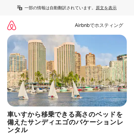
コ
一部の情報は自動翻訳されています。
原文を表示
ン
テ
ン
Airbnbでホスティング
ツ
に
ス
キ
ッ
プ
車いすから移乗できる高さのベッドを
備えたサンディエゴのバケーションレ
ンタル