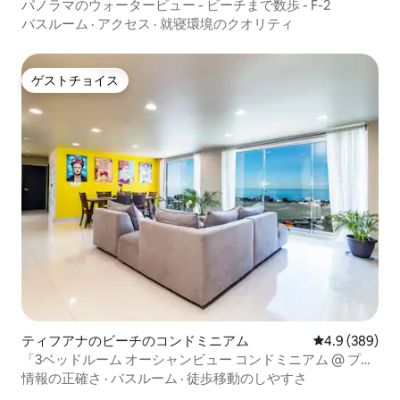
パノラマのウォータービュー - ビーチまで数歩 - F-2
バスルーム
·
アクセス
·
就寝環境のクオリティ
ゲストチョイス
ゲストチョイス
ティフアナのビーチのコンドミニアム
レビュー389
4.9 (389)
「3ベッドルーム オーシャンビュー コンドミニアム @ プラ
ヤス・デ・ティフアナ」
情報の正確さ
·
バスルーム
·
徒歩移動のしやすさ