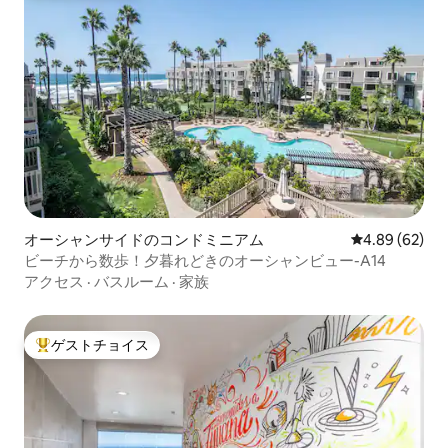
オーシャンサイドのコンドミニアム
レビュー62件
4.89 (62)
ビーチから数歩！夕暮れどきのオーシャンビュー-A14
アクセス
·
バスルーム
·
家族
ゲストチョイス
大好評のゲストチョイスです。