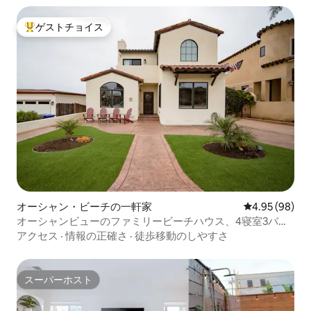
ゲストチョイス
大好評のゲストチョイスです。
オーシャン・ビーチの一軒家
レビュー98件
4.95 (98)
オーシャンビューのファミリービーチハウス、4寝室3バス
ルーム、ヒルトップ
アクセス
·
情報の正確さ
·
徒歩移動のしやすさ
スーパーホスト
スーパーホスト