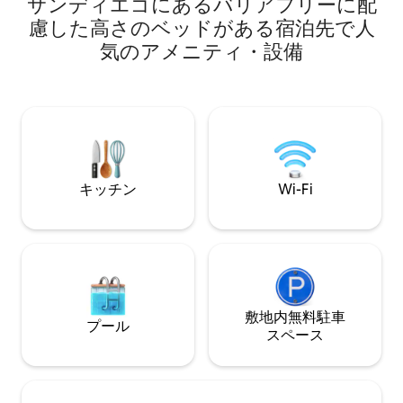
マスターベッドルームには庭が見える大
サンディエゴにあるバリアフリーに配
あります。 徒歩5分 - 素晴らしいレストラ
きなガラス製のスライドドアがありま
ン、おしゃれなバ
慮した高さのベッドがある宿泊先で人
す。 ホープハウスの大きな特徴は、ガラ
ヒーショップ 車で10 ～15分 - サンディエ
気のアメニティ・設備
ス製の手すりのデッキで、特に夕暮れ時
ゴ動物園、バルボ
には最高です！ 家族連れのビーチ休暇、
ド 徒歩10 ～15分
サーフィン旅行、女子の週末、または創
園エリア 車で10 ～
造的なリトリートに最適です。 バーベキ
空港、コンベンションセンタ
ュー、ランドリー、駐車場、ファイバー
- ビーチ バ
Wi-Fi、NetflixとAmazon Primeを備えた
新しい50インチスマートテレビが含まれ
ます。
キッチン
Wi-Fi
敷地内無料駐⁠車
プール
ス⁠ペ⁠ー⁠ス