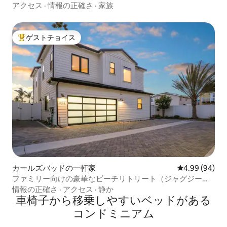
可能！
アクセス
·
情報の正確さ
·
家族
ゲストチョイス
大好評のゲストチョイスです。
カールズバッドの一軒家
レビュー94件
4.99 (94)
ファミリー向けの豪華なビーチリトリート（ジャグジー付
き）
情報の正確さ
·
アクセス
·
静か
車椅子から移乗しやすいベッドがある
コンドミニアム