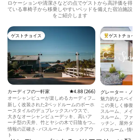
ロケーションや清潔さなどの点でゲストから高評価を得
ている車椅子から移乗しやすいベッドを備えた宿泊施設
をご紹介します
ゲストチョイス
ゲストチョイス
ゲストチョイス
大好評のゲストチ
カーディフの一軒家
レビュー266件、5つ星中4.88
4.88 (266)
グレーター・ノー
クの一軒家
オーシャンビューが楽しめるカーディフ
魅力的なスペイン
の希望の家
先
新しく改装された2ベッドルームのボーホ
この美しく修復さ
ースタイルのデュプレックスハウスで、
スルーム、メイン
大きなオーシャンビューデッキ、高いア
スルーム、ファー
ーチ型の天井、竹とヤシの木で日陰をつ
ッチン、屋外ダイ
くる大きな裏庭があります。 フロントベ
ア、2台分の駐車ス
情報の正確さ
·
バスルーム
·
チェックアウ
バスルーム
·
情報
ッドルームからはオーシャンビューが、
ンディエゴで見た
ト