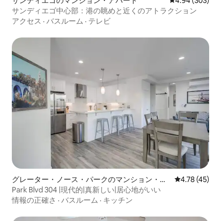
サンディエゴのマンション・アパート
レビュー303件
4.94 (303)
サンディエゴ中心部：港の眺めと近くのアトラクション
アクセス
·
バスルーム
·
テレビ
グレーター・ノース・パークのマンション・ア
レビュー45件
4.78 (45)
パート
Park Blvd 304 |現代的|真新しい|居心地がいい
情報の正確さ
·
バスルーム
·
キッチン