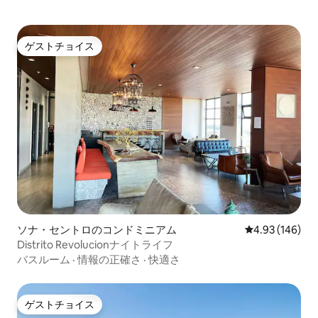
ゲストチョイス
ゲストチョイス
ソナ・セントロのコンドミニアム
レビュー146件
4.93 (146)
Distrito Revolucionナイトライフ
バスルーム
·
情報の正確さ
·
快適さ
ゲストチョイス
ゲストチョイス