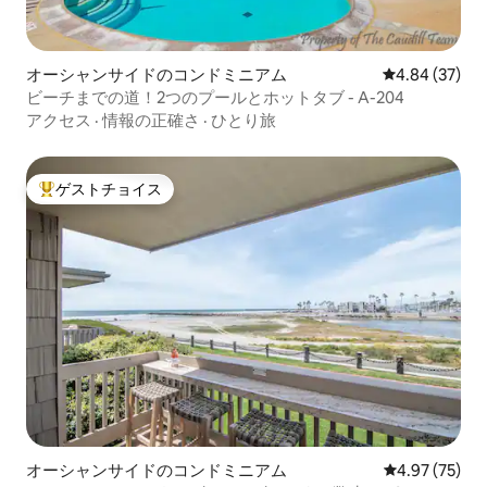
オーシャンサイドのコンドミニアム
レビュー37件
4.84 (37)
ビーチまでの道！2つのプールとホットタブ - A-204
アクセス
·
情報の正確さ
·
ひとり旅
ゲストチョイス
大好評のゲストチョイスです。
オーシャンサイドのコンドミニアム
レビュー75件
4.97 (75)