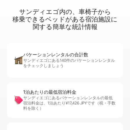
サンディエゴ内⁠の⁠、車⁠椅⁠子⁠か⁠ら
移⁠乗⁠で⁠き⁠るベ⁠ッ⁠ド⁠が⁠あ⁠る宿⁠泊⁠施⁠設⁠に
関⁠す⁠る簡⁠単⁠な統⁠計⁠情⁠報
バケーションレ⁠ン⁠タ⁠ル⁠の合⁠計⁠数
サンディエゴにある140件のバケーションレンタル
をチェックしましょう
1泊あたりの最⁠低⁠宿⁠泊⁠料⁠金
サンディエゴにあるバケーションレンタルの最低
宿泊料金は、1泊あたり¥17,426 JPYです（税・手数
料を除く）