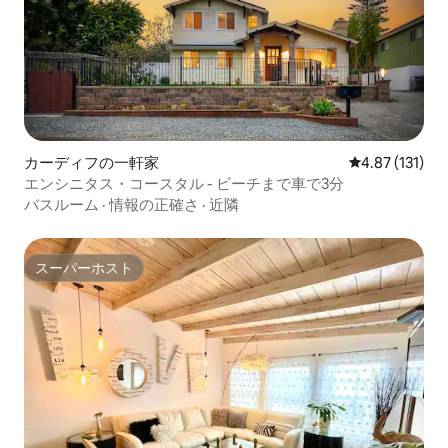
カーディフの一軒家
レビュー131
4.87 (131)
エンシニタス・コースタル - ビーチまで車で3分
バスルーム
·
情報の正確さ
·
近隣
スーパーホスト
スーパーホスト