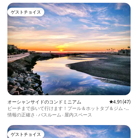
ゲストチョイス
ゲストチョイス
オーシャンサイドのコンドミニアム
レビュー47件
4.91 (47)
ビーチまで歩いて行けます！プール＆ホットタブ＆ジム -
A-116
情報の正確さ
·
バスルーム
·
屋内スペース
ゲストチョイス
ゲストチョイス