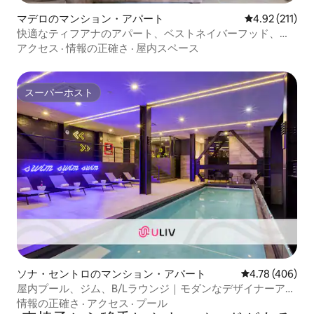
マデロのマンション・アパート
レビュー211
4.92 (211)
快適なティフアナのアパート、ベストネイバーフッド、
ラ・カチョ
アクセス
·
情報の正確さ
·
屋内スペース
スーパーホスト
スーパーホスト
ソナ・セントロのマンション・アパート
レビュー406件
4.78 (406)
屋内プール、ジム、B/Lラウンジ｜モダンなデザイナーアパ
ート
情報の正確さ
·
アクセス
·
プール