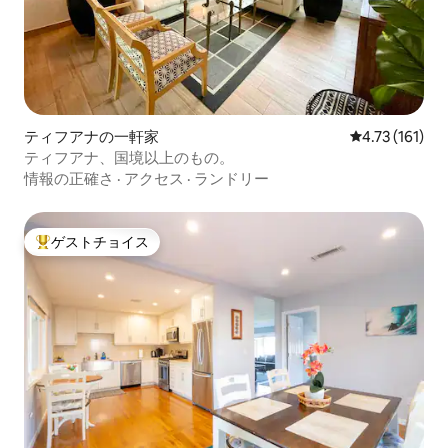
ティフアナの一軒家
レビュー161
4.73 (161)
ティフアナ、国境以上のもの。
情報の正確さ
·
アクセス
·
ランドリー
ゲストチョイス
大好評のゲストチョイスです。