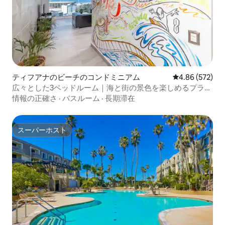
ティフアナのビーチのコンドミニアム
レビュー572件
4.86 (572)
広々とした3ベッドルーム｜海と街の景色を楽しめるプラヤ
スデティフアナ
情報の正確さ
·
バスルーム
·
長期滞在
スーパーホスト
スーパーホスト