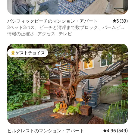
パシフィックビーチのマンション・アパート
レビュー3
5 (39)
3ベッド3バス、ビーチと湾岸まで数ブロック、パームビー
チ
情報の正確さ
·
アクセス
·
テレビ
ゲストチョイス
大好評のゲストチョイスです。
ヒルクレストのマンション・アパート
レビュー549件
4.96 (549)