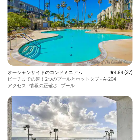
オーシャンサイドのコンドミニアム
レビュー37件
4.84 (37)
ビーチまでの道！2つのプールとホットタブ - A-204
アクセス
·
情報の正確さ
·
プール