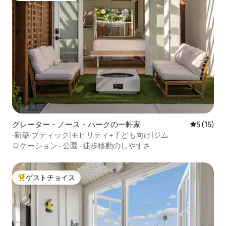
グレーター・ノース・パークの一軒家
レビュー1
5 (15)
·新築·ブティック|モビリティ+子ども向け|ジム
ロケーション
·
公園
·
徒歩移動のしやすさ
ゲストチョイス
大好評のゲストチョイスです。