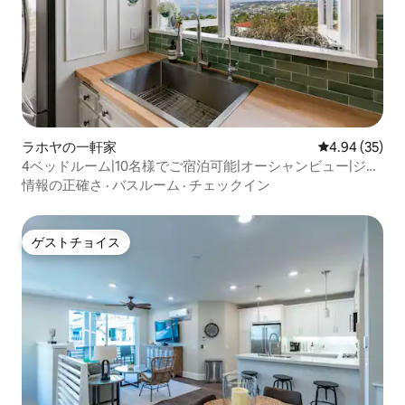
ラホヤの一軒家
レビュー35件
4.94 (35)
4ベッドルーム|10名様でご宿泊可能|オーシャンビュー|ジャ
グジー|ラホヤ
情報の正確さ
·
バスルーム
·
チェックイン
ゲストチョイス
ゲストチョイス