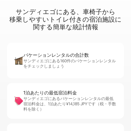
サンディエゴに⁠あ⁠る⁠、車⁠椅⁠子⁠か⁠ら
移⁠乗⁠し⁠や⁠す⁠いト⁠イ⁠レ⁠付⁠き⁠の宿⁠泊⁠施⁠設⁠に
関⁠す⁠る簡⁠単⁠な統⁠計⁠情⁠報
バケーションレ⁠ン⁠タ⁠ル⁠の合⁠計⁠数
サンディエゴにある160件のバケーションレンタル
をチェックしましょう
1泊あたりの最⁠低⁠宿⁠泊⁠料⁠金
サンディエゴにあるバケーションレンタルの最低
宿泊料金は、1泊あたり¥14,185 JPYです（税・手数
料を除く）