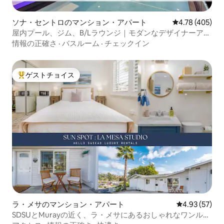
ソナ・セントロのマンション・アパート
レビュー405件
4.78 (405)
屋内プール、ジム、B/Lラウンジ｜モダンなデザイナーアパ
ート
情報の正確さ
·
バスルーム
·
チェックイン
ゲストチョイス
大好評のゲストチョイスです。
ラ・メサのマンション・アパート
レビュー57件
4.93 (57)
SDSUとMurayの近く、ラ・メサにあるおしゃれなワンルー