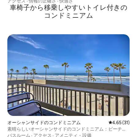
ム
アクセス
·
情報の正確さ
·
快適さ
車椅子から移乗しやすいトイレ付きの
コンドミニアム
オーシャンサイドのコンドミニアム
レビュー31件
4.65 (31)
素晴らしいオーシャンサイドのコンドミニアム：ビーチま
で徒歩！
バスルーム
·
アクセス
·
アメニティ・設備