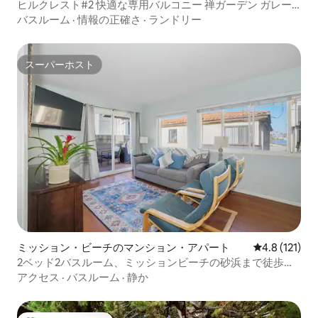
ヒルクレスト#2 快適な専用バルコニー 禅ガーデン ガレー
ジ
バスルーム
·
情報の正確さ
·
ランドリー
スーパーホスト
スーパーホスト
ミッション・ビーチのマンション・アパート
レビュー121
4.8 (121)
2ベッド2バスルーム、ミッションビーチの砂浜まで徒歩圏
内
アクセス
·
バスルーム
·
静か