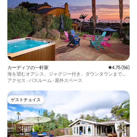
カーディフの一軒家
レビュー56件
4.75 (56)
海を望むオアシス、ジャグジー付き、ダウンタウンまで徒
歩
アクセス
·
バスルーム
·
屋外スペース
ゲストチョイス
ゲストチョイス