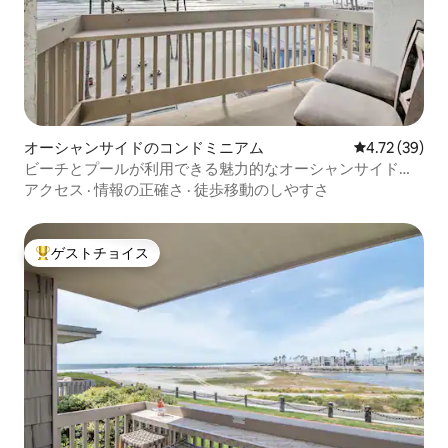
オーシャンサイドのコンドミニアム
レビュー39件
4.72 (39)
ビーチとプールが利用できる魅力的なオーシャンサイドの
コンドミニアム！
アクセス
·
情報の正確さ
·
徒歩移動のしやすさ
ゲストチョイス
大好評のゲストチョイスです。