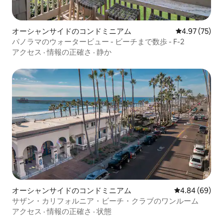
オーシャンサイドのコンドミニアム
レビュー75件
4.97 (75)
パノラマのウォータービュー - ビーチまで数歩 - F-2
アクセス
·
情報の正確さ
·
静か
オーシャンサイドのコンドミニアム
レビュー69件
4.84 (69)
サザン・カリフォルニア・ビーチ・クラブのワンルーム
アクセス
·
情報の正確さ
·
状態