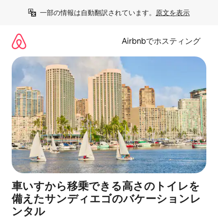
コ
一部の情報は自動翻訳されています。
原文を表示
ン
テ
ン
Airbnbでホスティング
ツ
に
ス
キ
ッ
プ
車いすから移乗できる高さのトイレを
備えたサンディエゴのバケーションレ
ンタル