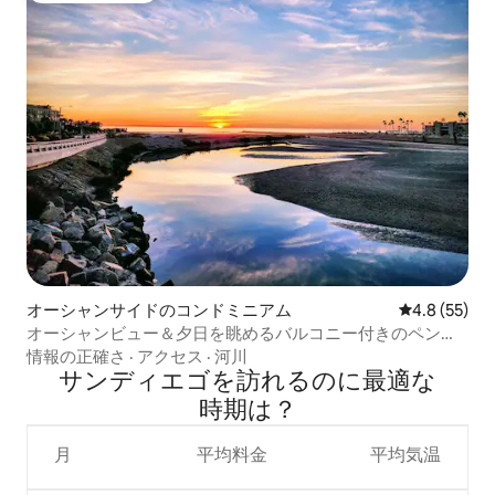
オーシャンサイドのコンドミニアム
レビュー55
4.8 (55)
オーシャンビュー＆夕日を眺めるバルコニー付きのペント
ハウス - G-323
情報の正確さ
·
アクセス
·
河川
サンディエゴを訪⁠れ⁠るの⁠に最⁠適⁠な
時⁠期⁠は⁠？
月
平均料金
平均気温