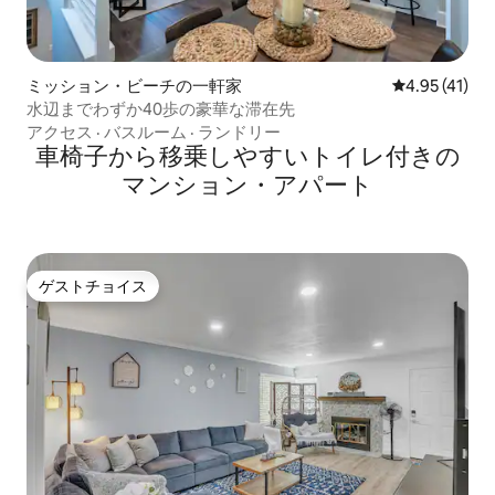
ミッション・ビーチの一軒家
レビュー41件
4.95 (41)
水辺までわずか40歩の豪華な滞在先
アクセス
·
バスルーム
·
ランドリー
車椅子から移乗しやすいトイレ付きの
マンション・アパート
ゲストチョイス
ゲストチョイス