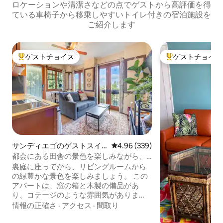
ロケーションや清潔さなどの点でゲストから高評価を得
ている車椅子から移乗しやすいトイレ付きの宿泊施設を
ご紹介します
ゲストチョイス
ゲストチョイス
大好評のゲストチョイスです。
大好評のゲストチ
サンディエゴのゲストスイ
レビュー339件、5つ星中4.96
4.96 (339)
ート
都会にある田舎の景色を楽しみながら、
田舎の雰囲気を味わおう
裏庭に座ってから、リビングルームから
の緑豊かな景色を楽しみましょう。 この
アパートは、窓の箱と木製の備品があ
り、コテージのような雰囲気がありま
す。 吊り下げられた植物と白いリネンが
情報の正確さ
·
アクセス
·
間取り
落ち着いた雰囲気を醸し出します。 鳥の