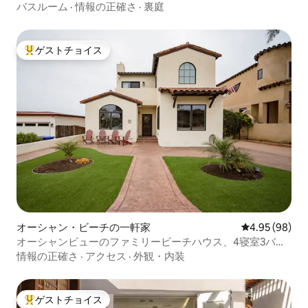
バスルーム
·
情報の正確さ
·
裏庭
ゲストチョイス
大好評のゲストチョイスです。
オーシャン・ビーチの一軒家
レビュー98件
4.95 (98)
オーシャンビューのファミリービーチハウス、4寝室3バス
ルーム、ヒルトップ
情報の正確さ
·
アクセス
·
外観・内装
ゲストチョイス
大好評のゲストチョイスです。