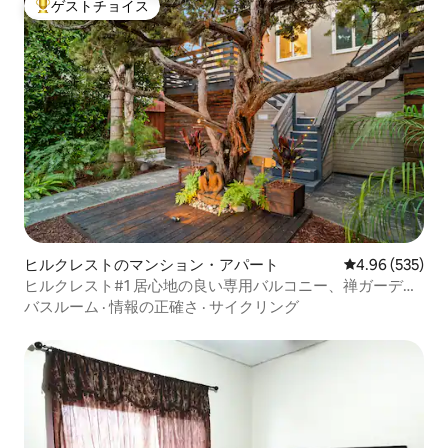
ゲストチョイス
大好評のゲストチョイスです。
ヒルクレストのマンション・アパート
レビュー535件
4.96 (535)
ヒルクレスト#1 居心地の良い専用バルコニー、禅ガーデ
ン、ガレージ
バスルーム
·
情報の正確さ
·
サイクリング