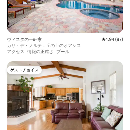
ヴィスタの一軒家
レビュー87件
4.94 (87)
カサ・デ・ノルテ：丘の上のオアシス
アクセス
·
情報の正確さ
·
プール
ゲストチョイス
ゲストチョイス