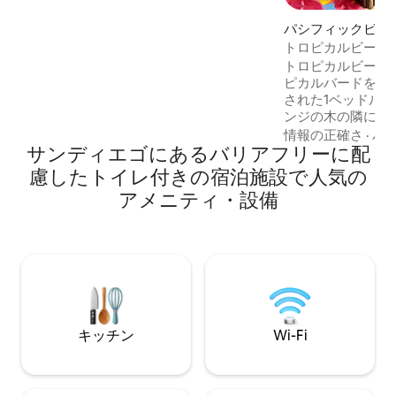
さえずりで目を覚まし、0.2ヘクタールの
果樹園、野菜畑、景観を探索しましょ
パシフィックビー
う。 サンディエゴの観光スポットのほと
ション・アパート
トロピカルビーチ・
んどはわずか5 ～10マイルのところにあり
ビーチ／自転車／
トロピカルビーチ
ます。 お部屋には新しいキッチンが含ま
ピカルバードをテ
れていますので、ご希望であればご自分
された1ベッドルーム
でお食事をご用意いただけます。 調理器
ンジの木の隣に屋
具には、対流式トースターオーブン、コ
ミッションベイの
ーヒーメーカー、鍋、電子レンジ、誘導
情報の正確さ
·
バ
サンディエゴにあるバリアフリーに配
アーズパークから
プレート、鍋とフライパン、キッチンツ
クビーチにありま
ール、カトラリー、食器が含まれます。
慮したトイレ付きの宿泊施設で人気の
道が湾とビーチの
コーヒー、お茶、砂糖、塩・コショウ、
アメニティ・設備
自転車、ビーチチ
調理油、��をご用意しています。 この
ボディボード、バ
お部屋は私たちの本宅に隣接しています
ー、共用パティオ
が、ゲスト専用の入り口と専用キッチン/
います。 ミッションベイ・ゴルフ、シー
リビング、ベッド、バスルームがありま
ワールド、ショッ
す。 ご到着時にはお出迎えしてご案内さ
近くにあります。 
せていただきますが、もし私たちが不在
です。
の場合は、入室用の固有の暗証番号をお
渡しします。 ゲストのための情報をまと
キッチン
Wi-Fi
めたバインダーを用意しており、時間を
最大限に活用するための計画を立てるお
手伝いをします。 ただし、ご自身でのご
利用をご希望の場合は、それでも構いま