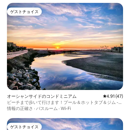
ゲストチョイス
ゲストチョイス
オーシャンサイドのコンドミニアム
レビュー47件
4.91 (47)
ビーチまで歩いて行けます！プール＆ホットタブ＆ジム -
A-116
情報の正確さ
·
バスルーム
·
Wi-Fi
ゲストチョイス
ゲストチョイス