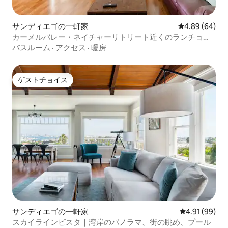
サンディエゴの一軒家
レビュー64件
4.89 (64)
カーメルバレー・ネイチャーリトリート近くのランチョ・
サンタフェ
バスルーム
·
アクセス
·
暖房
ゲストチョイス
ゲストチョイス
サンディエゴの一軒家
レビュー99件
4.91 (99)
スカイラインビスタ｜湾岸のパノラマ、街の眺め、プール