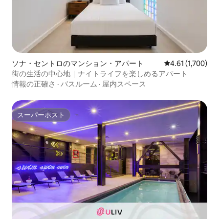
ソナ・セントロのマンション・アパート
レビュー1,700
4.61 (1,700)
街の生活の中心地｜ナイトライフを楽しめるアパート
情報の正確さ
·
バスルーム
·
屋内スペース
スーパーホスト
スーパーホスト