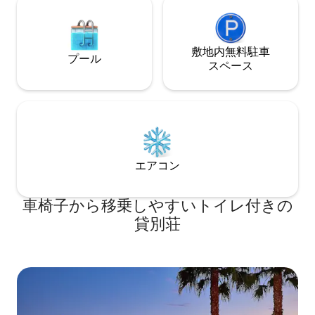
せん。 私たちは繁華街または最寄りの路
面電車まで歩いて行きましたが、歩いて
運動する人でない限り、おそらく車が必
要になるでしょう。 レンタルできる自転
敷地内無料駐⁠車
プール
車がたくさんありますが、家に戻るには
ス⁠ペ⁠ー⁠ス
上り坂です。 ゲストの中にはウーバーの
みに頼ること選ぶ方もいらっしゃいます
が、その場合、食料品や食事の配達が便
利です。 午後または夕方のフライトがあ
る場合は、午前10時のチェックアウト後
に荷物をお預かりします。 私たちは丘陵
地帯の住宅地にあり、お店、レストラ
エアコン
ン、バス/トロリーの停留所は約2マイル
先にありますので、車でお越しの場合は
最も柔軟に対応できます。 Uberを選択さ
車椅子から移乗しやすいトイレ付きの
れる場合は、食料品やお持ち帰りの食事
を注文して配達してもらうことができま
貸別荘
す。