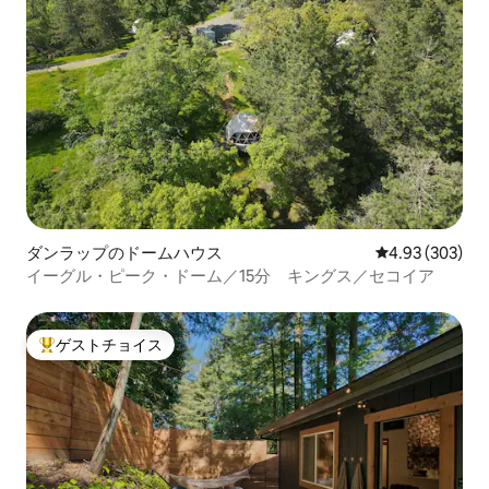
ダンラップのドームハウス
レビュー303件
4.93 (303)
イーグル・ピーク・ドーム／15分 キングス／セコイア
ゲストチョイス
大好評のゲストチョイスです。