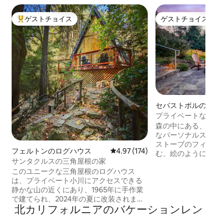
ゲストチョイス
ゲストチョイス
大好評のゲストチョイスです。
ゲストチョイス
セバストポルのコ
プライベートなブ
付きの素敵なコテ
森の中にある、改
なパーソナルスパ
ストーブのフィン
フェルトンのログハウス
レビュー174件、5つ星中4.97
4.97 (174)
む、絵のように美
サンタクルスの三角屋根の家
つかずの森の上に
このユニークな三角屋根のログハウス
は焚き火台があり
は、プライベート小川にアクセスできる
ーコテージは、ソ
静かな山の近くにあり、1965年に手作業
リーの1つである
で建てられ、2024年の夏に改装されまし
の下にあります。
北カリフォルニアのバケーションレン
た。 レッドウッドの小川のほとりにある
マの最高の見どこ