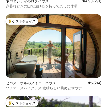
ネバダシティのログハウス
レビュー291件
4.98 (291)
夕暮れどきの山で遊び心を持って楽しむ休暇
ゲストチョイス
大好評のゲストチョイスです。
セバストポルのタイニーハウス
レビュー21
5 (214)
ソノマ・スパイグラス|素晴らしい眺めとサウナ
ゲストチョイス
大好評のゲストチョイスです。