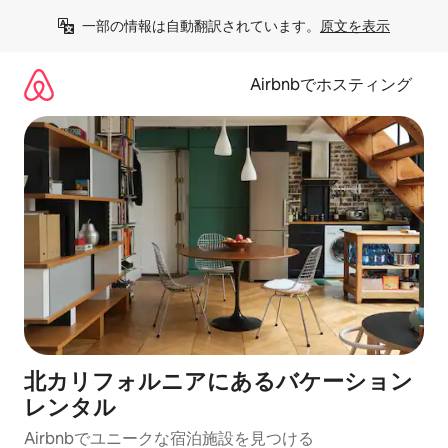
コ
一部の情報は自動翻訳されています。
原文を表示
ン
テ
ン
Airbnbでホスティング
ツ
に
ス
キ
ッ
プ
北カリフォルニアにあるバケーション
レンタル
Airbnbでユニークな宿泊施設を見つける