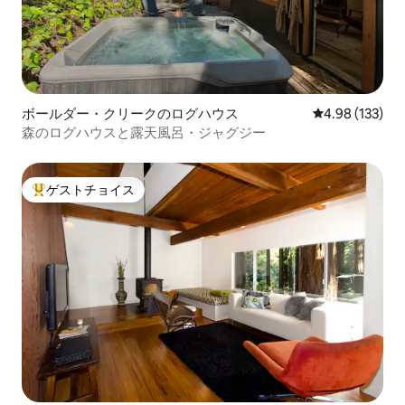
ボールダー・クリークのログハウス
レビュー133件
4.98 (133)
森のログハウスと露天風呂・ジャグジー
ゲストチョイス
大好評のゲストチョイスです。