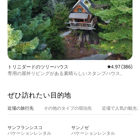
トリニダードのツリーハウス
レビュー386件
4.97 (386)
専用の屋外リビングがある素晴らしいスタンプハウス。
ぜひ訪⁠れ⁠た⁠い目⁠的⁠地
近場の旅行先
その他のタ⁠イ⁠プ⁠の宿⁠泊⁠先
近場で人気の観光
サンフランシスコ
サンノゼ
バケーションレンタル
バケーションレンタル