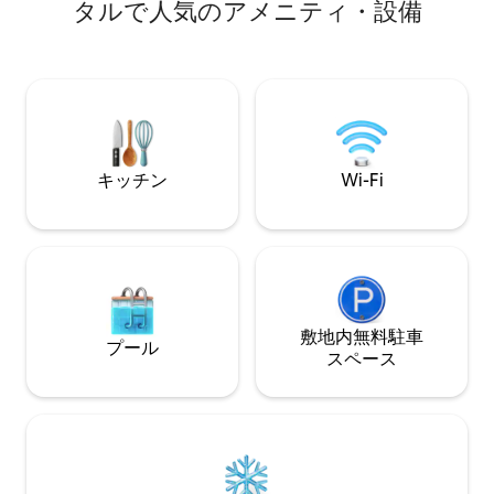
小さな天国です。 *ヘンリー・カウエル・
ロケーションです。 ソノマ郡ワイン
タルで人気のアメニティ・設備
レッドウッド州立公園、ロアリングキャ
スティング（0 ～ 
ンプ鉄道、ロック・ロモンド・レクリエ
分） アームスト
ーション・エリア、トラウト・ファー
レッドウッズ（30
ム・イン、クエイル・ホロウ・ランチ、
フェルトンの店舗まで5 ～10分。 *サンタ
クルーズ、ビーチ、ボードウォークまで
20分。 *ザヤンテ・クリーク・マーケット
（EV充電器）まで1分 ソーシャルメディ
キッチン
Wi-Fi
アで私たちを見つけてください：Insta
@SantaCruzAFrame
敷地内無料駐⁠車
プール
ス⁠ペ⁠ー⁠ス