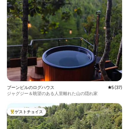
ブーンビルのログハウス
レビュー3
5 (37)
ジャグジー＆眺望のある人里離れた山の隠れ家
ゲストチョイス
大好評のゲストチョイスです。