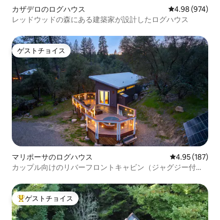
カザデロのログハウス
レビュー974件
4.98 (974)
レッドウッドの森にある建築家が設計したログハウス
ゲストチョイス
ゲストチョイス
マリポーサのログハウス
レビュー187件
4.95 (187)
カップル向けのリバーフロントキャビン（ジャグジー付
き）
ゲストチョイス
大好評のゲストチョイスです。