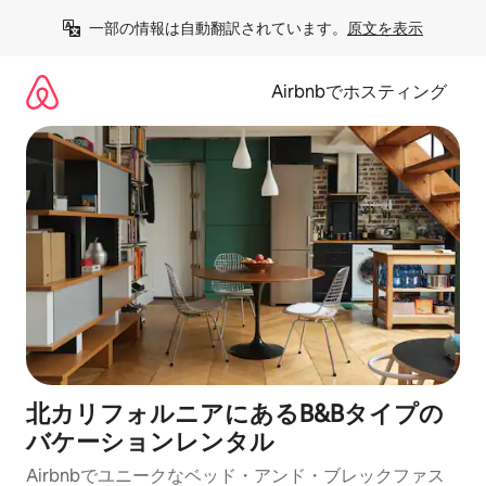
コ
一部の情報は自動翻訳されています。
原文を表示
ン
テ
ン
Airbnbでホスティング
ツ
に
ス
キ
ッ
プ
北カリフォルニアにあるB&Bタイプの
バケーションレンタル
Airbnbでユニークなベッド・アンド・ブレックファス