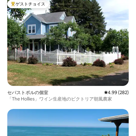
ゲストチョイス
大好評のゲストチョイスです。
セバストポルの個室
レビュー282件
4.99 (282)
「The Hollies」ワイン生産地のビクトリア朝風農家