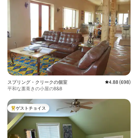
スプリング・クリークの個室
レビュー698件
4.88 (698)
平和な藁葺きの小屋のB&B
ゲストチョイス
大好評のゲストチョイスです。