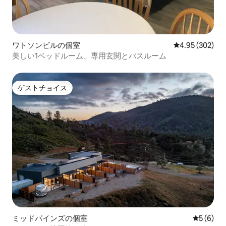
ワトソンビルの個室
レビュー302件
4.95 (302)
美しい1ベッドルーム、専用玄関とバスルーム
ゲストチョイス
ゲストチョイス
ミッドパインズの個室
レビュー
5 (6)