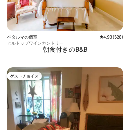
ペタルマの個室
レビュー528件
4.93 (528)
ヒルトップワインカントリー
朝食付きのB&B
ゲストチョイス
ゲストチョイス