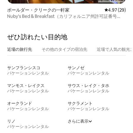
ボールダー・クリークの一軒家
レビュー29件
4.97 (29)
Nuby's Bed & Breakfast（カリフォルニア州許可証番号
251085）
ぜひ訪⁠れ⁠た⁠い目⁠的⁠地
近場の旅行先
その他のタ⁠イ⁠プ⁠の宿⁠泊⁠先
近場で人気の観光
サンフランシスコ
サンノゼ
バケーションレンタル
バケーションレンタル
マンモス・レイクス
サウス・レイク・タホ
バケーションレンタル
バケーションレンタル
オークランド
サクラメント
バケーションレンタル
バケーションレンタル
リノ
さらに表示
バケーションレンタル