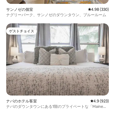
サンノゼの個室
レビュー330件
4.98 (330)
ナグリーパーク、サンノゼのダウンタウン、ブルールーム
ゲストチョイス
ゲストチョイス
ナパのホテル客室
レビュー923
4.9 (923)
ナパのダウンタウンにある1階のプライベートな「Maine」
キングスイート