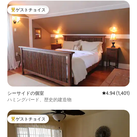
ゲストチョイス
大好評のゲストチョイスです。
シーサイドの個室
レビュー1,401
4.94 (1,401)
ハミングバード、歴史的建造物
ゲストチョイス
大好評のゲストチョイスです。