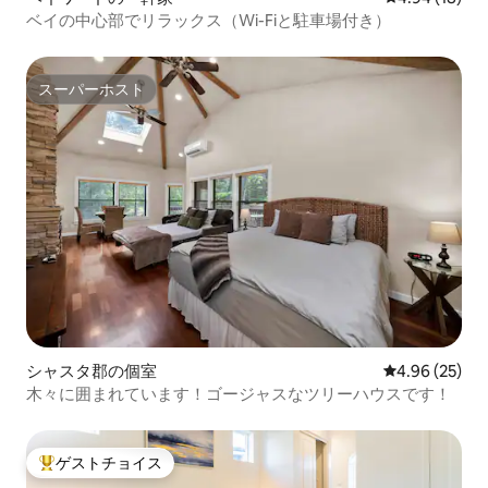
ベイの中心部でリラックス（Wi-Fiと駐車場付き）
スーパーホスト
スーパーホスト
シャスタ郡の個室
レビュー25件
4.96 (25)
木々に囲まれています！ゴージャスなツリーハウスです！
ゲストチョイス
大好評のゲストチョイスです。