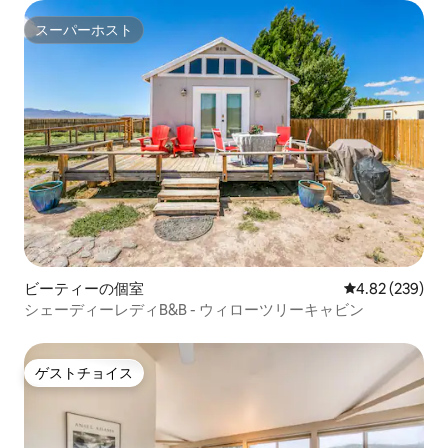
スーパーホスト
スーパーホスト
ビーティーの個室
レビュー239件
4.82 (239)
シェーディーレディB&B - ウィローツリーキャビン
ゲストチョイス
ゲストチョイス