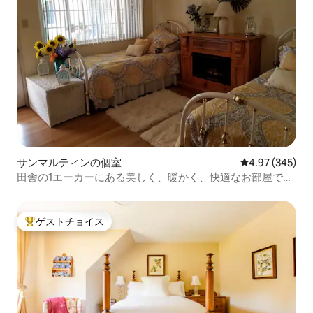
サンマルティンの個室
レビュー345件
4.97 (345)
田舎の1エーカーにある美しく、暖かく、快適なお部屋で
す！
ゲストチョイス
大好評のゲストチョイスです。