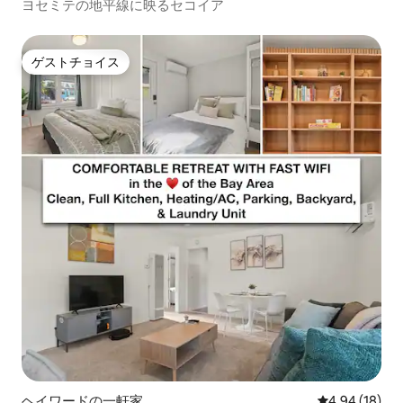
ヨセミテの地平線に映るセコイア
ゲストチョイス
ゲストチョイス
ヘイワードの一軒家
レビュー18件
4.94 (18)