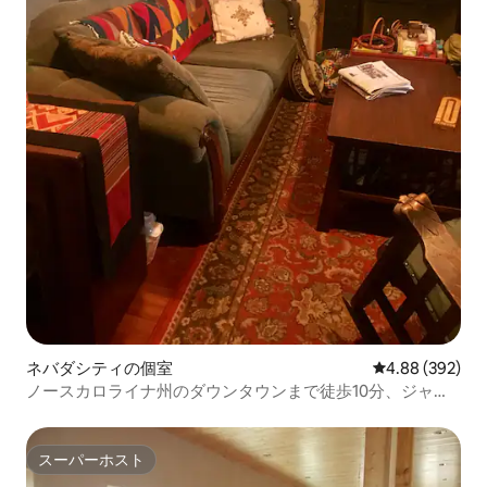
ネバダシティの個室
レビュー392件
4.88 (392)
ノースカロライナ州のダウンタウンまで徒歩10分、ジャグ
ジー付き。ワクチン接種済みの方のみ
スーパーホスト
スーパーホスト