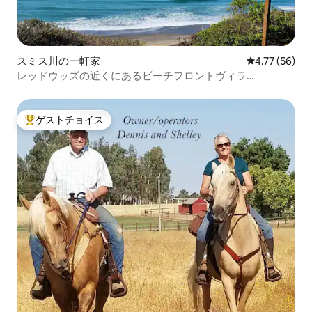
スミス川の一軒家
レビュー56件
4.77 (56)
レッドウッズの近くにあるビーチフロントヴィラ
「Octopus Odyssey」
ゲストチョイス
大好評のゲストチョイスです。