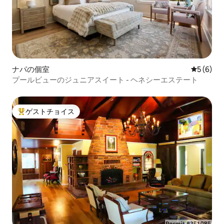
ナパの個室
レビュー
5 (6)
プールビューのジュニアスイート - ヘネシーエステート
ゲストチョイス
大好評のゲストチョイスです。