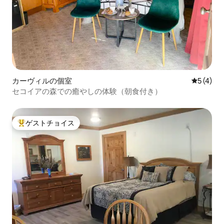
カーヴィルの個室
レビュー
5 (4)
セコイアの森での癒やしの体験（朝食付き）
ゲストチョイス
大好評のゲストチョイスです。