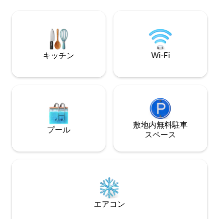
グサイズのスレイ
$! Faeryvale is located in town, near
す。Peet'sの
shops, restaurants, and our natural
が用意されたミニキッ
foods market, right across the street.
ンチのスマートテ
バスルーム、専用
インをお楽しみく
キッチン
Wi-Fi
で、または閑静な
くつろぎましょう
っと長く滞在でき
いう声が寄せられ
敷地内無料駐⁠車
プール
ス⁠ペ⁠ー⁠ス
エアコン