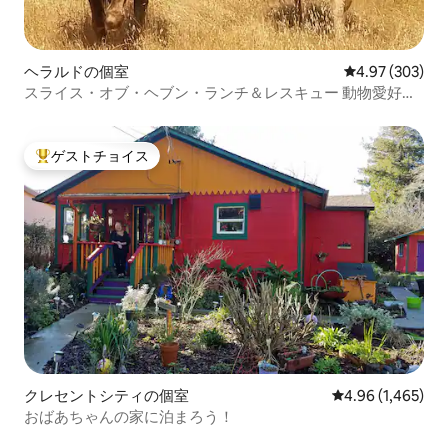
ヘラルドの個室
レビュー303件
4.97 (303)
スライス・オブ・ヘブン・ランチ＆レスキュー 動物愛好家
の方へ！
ゲストチョイス
大好評のゲストチョイスです。
クレセントシティの個室
レビュー1,465
4.96 (1,465)
おばあちゃんの家に泊まろう！