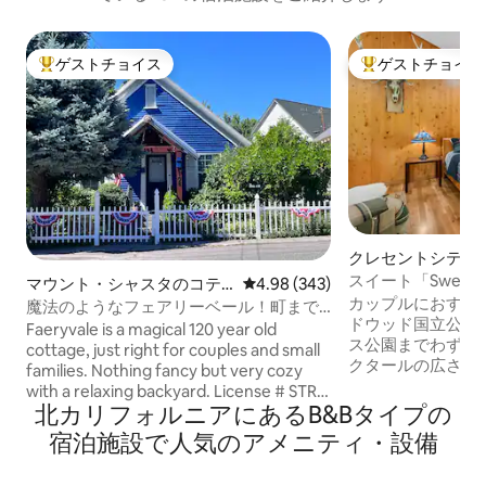
ゲストチョイス
ゲストチョイス
大好評のゲストチョイスです。
大好評のゲストチ
クレセントシティ
スイート
スイート「Sweet 
マウント・シャスタのコテ
レビュー343件、5つ星中4.98
4.98 (343)
るレッドウッドの
カップルにおすす
ージ
魔法のようなフェアリーベール！町まで
ドウッド国立公園
徒歩圏内、山の眺め！
Faeryvale is a magical 120 year old
ス公園までわずか
cottage, just right for couples and small
クタールの広さを
families. Nothing fancy but very cozy
ド林に囲まれたプ
with a relaxing backyard. License # STR-
日常から離れたひ
北カリフォルニアにあるB&Bタイプの
ALPN108 The view of the Mountain from
さい。こちらの専
the backyard looks AMAZING! ADDED
宿泊施設で人気のアメニティ・設備
トには、高級ジェ
VALUE: 14% Tourist Tax included. A
居心地のよいスロ
licensed listing & we won't ask for more