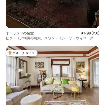
オーランドの個室
レビュー150件
4.98 (150)
ビクトリア朝風の農家、スワン・イン・ザ・ウィローズ・
ファーム
ゲストチョイス
大好評のゲストチョイスです。