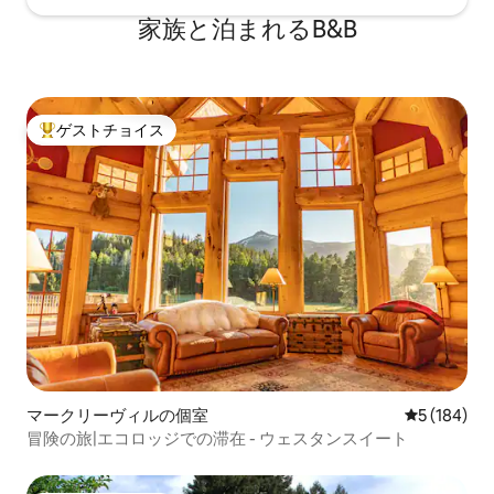
家族と泊まれるB&B
ゲストチョイス
大好評のゲストチョイスです。
マークリーヴィルの個室
レビュー18
5 (184)
冒険の旅|エコロッジでの滞在 - ウェスタンスイート