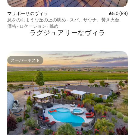
マリポーサのヴィラ
レビュー89
5.0 (89)
息をのむような丘の上の眺め - スパ、サウナ、焚き火台
価格
·
ロケーション
·
眺め
ラグジュアリーなヴィラ
スーパーホスト
スーパーホスト