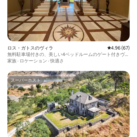
ロス・ガトスのヴィラ
レビュー67件
4.96 (67)
無料駐車場付きの、美しい4ベッドルームのゲート付きヴィ
ラ
家族
·
ロケーション
·
快適さ
スーパーホスト
スーパーホスト