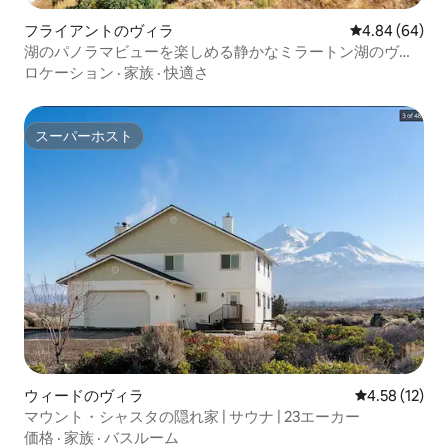
フライアントのヴィラ
レビュー64件
4.84 (64)
湖のパノラマビューを楽しめる静かなミラートン湖のヴィ
ラ
ロケーション
·
家族
·
快適さ
スーパーホスト
スーパーホスト
ウィードのヴィラ
レビュー12件
4.58 (12)
マウント・シャスタの隠れ家 | サウナ | 23エーカー
価格
·
家族
·
バスルーム