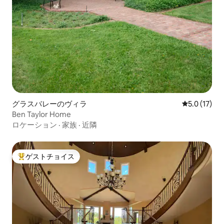
グラスバレーのヴィラ
レビュー17
5.0 (17)
Ben Taylor Home
ロケーション
·
家族
·
近隣
ゲストチョイス
大好評のゲストチョイスです。