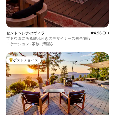
セントヘレナのヴィラ
レビュー91件
4.96 (91)
ブドウ園にある離れ付きのデザイナーズ複合施設
ロケーション
·
家族
·
清潔さ
ゲストチョイス
大好評のゲストチョイスです。