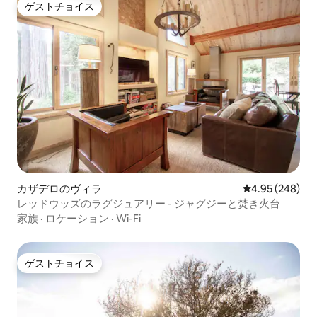
ゲストチョイス
ゲストチョイス
カザデロのヴィラ
レビュー248件
4.95 (248)
レッドウッズのラグジュアリー - ジャグジーと焚き火台
家族
·
ロケーション
·
Wi-Fi
ゲストチョイス
ゲストチョイス