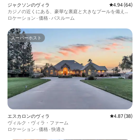
ジャクソンのヴィラ
レビュー64件
4.94 (64)
カジノの近くにある、豪華な裏庭と大きなプールを備えた
西部風の隠れ家
ロケーション
·
価格
·
バスルーム
スーパーホスト
スーパーホスト
エスカロンのヴィラ
レビュー38件
4.87 (38)
ヴィルク・ヴィラ・ファーム
ロケーション
·
価格
·
快適さ