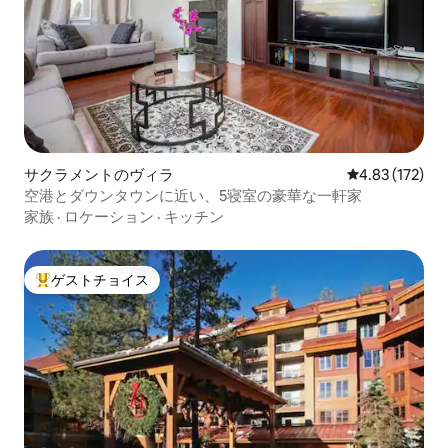
サクラメントのヴィラ
レビュー172件
4.83 (172)
空港とダウンタウンに近い、5寝室の豪華な一軒家
家族
·
ロケーション
·
キッチン
ゲストチョイス
大好評のゲストチョイスです。