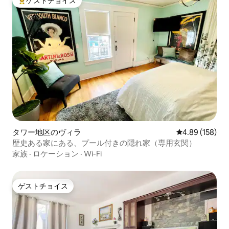
ゲストチョイス
大好評のゲストチョイスです。
タワー地区のヴィラ
レビュー158件
4.89 (158)
歴史ある家にある、プール付きの隠れ家（専用玄関）
家族
·
ロケーション
·
Wi-Fi
ゲストチョイス
ゲストチョイス