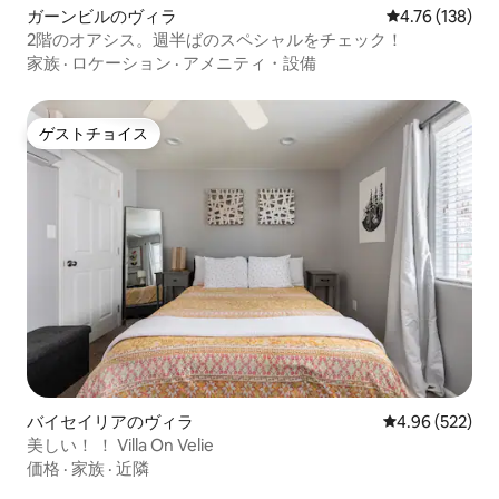
ガーンビルのヴィラ
レビュー138件
4.76 (138)
2階のオアシス。週半ばのスペシャルをチェック！
家族
·
ロケーション
·
アメニティ・設備
ゲストチョイス
ゲストチョイス
バイセイリアのヴィラ
レビュー522件
4.96 (522)
美しい！ ！ Villa On Velie
価格
·
家族
·
近隣