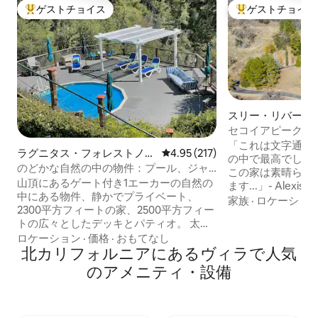
ゲストチョイス
ゲストチョイス
大好評のゲストチョイスです。
大好評のゲストチ
スリー・リバース
セコイアピークスの
スパ、ゲーム
「これは文字通り今
ラグニタス・フォレストノー
レビュー217件、5つ星中4.95
4.95 (217)
の中で最高でした
ルズのヴィラ
のどかな自然の中の物件：プール、ジャ
この家は素晴らし
グジー、パットグリーン、庭園
山頂にあるゲート付き1エーカーの自然の
ます...」- Alexis '25 - セコイア国立公
中にある物件、静かでプライベート、
で4マイル、景色
家族
·
ロケーショ
2300平方フィートの家、2500平方フィー
マイル - 敷地内
トの広々としたデッキとパティオ。 太陽
ベートトレイルをハ
熱温水プール。 太陽！広大な森の景色。
ロケーション
·
価格
·
おもてなし
Fi、ジャグジー、
4寝室、3バスルーム（4つ目の寝室は広い
北カリフォルニアにあるヴィラで人気
ム 4K HDテレビ - 寝室1にはキングサイズ
ファミリールームで、高級なアメリカン
ベッド、マスター
のアメニティ・設備
レザーのクイーンサイズソファベッド、
があります - 寝
ツインベッド、ビリヤードテーブルが備
段ベッド2台、付
わっています）。 リビングルームに暖
スペースがあります 
炉、高速Wi-Fi、65インチテレビ、プレミ