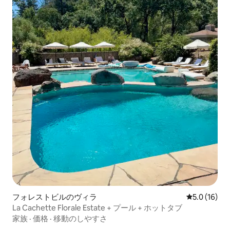
フォレストビルのヴィラ
レビュー16
5.0 (16)
La Cachette Florale Estate + プール + ホットタブ
家族
·
価格
·
移動のしやすさ