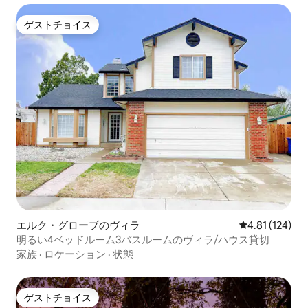
ゲストチョイス
ゲストチョイス
エルク・グローブのヴィラ
レビュー124件
4.81 (124)
明るい4ベッドルーム3バスルームのヴィラ/ハウス貸切
家族
·
ロケーション
·
状態
ゲストチョイス
ゲストチョイス