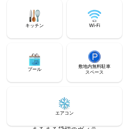
キングサイズベッ
アムケーブルパッケージ。 ジャグジー
易キッチン、専用
（最低料金150ドル）、WeberBBQ＆屋外
シンク。 パター練習用スペース。広い
庭、パティオ、カーペットが敷かれた子
キッチン
Wi-Fi
供向けプレイエリア。 新型コロナウイル
スの感染拡大中は、パーティーやイベン
トは禁止されています。
敷地内無料駐⁠車
プール
ス⁠ペ⁠ー⁠ス
エアコン