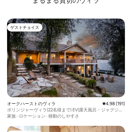
まるまる貸切のヴィラ
ゲストチョイス
ゲストチョイス
オークハーストのヴィラ
レビュー191件
4.98 (191)
ボリンジャーヴィラ|22名様まで| EV|露天風呂・ジャグジー|
ファイヤーピット
家族
·
ロケーション
·
移動のしやすさ