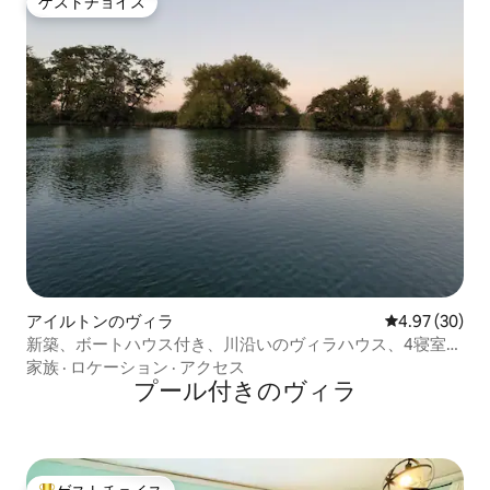
ゲストチョイス
ゲストチョイス
アイルトンのヴィラ
レビュー30件
4.97 (30)
新築、ボートハウス付き、川沿いのヴィラハウス、4寝室、
3バスルーム
家族
·
ロケーション
·
アクセス
プール付きのヴィラ