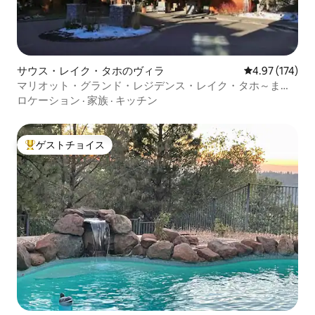
サウス・レイク・タホのヴィラ
レビュー174件
4.97 (174)
マリオット・グランド・レジデンス・レイク・タホ～まる
で天国です！
ロケーション
·
家族
·
キッチン
ゲストチョイス
大好評のゲストチョイスです。