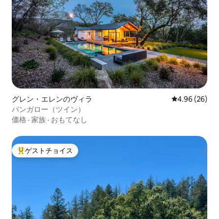
グレン・エレンのヴィラ
レビュー26件
4.96 (26)
バンガロー（ツイン）
価格
·
家族
·
おもてなし
ゲストチョイス
大好評のゲストチョイスです。