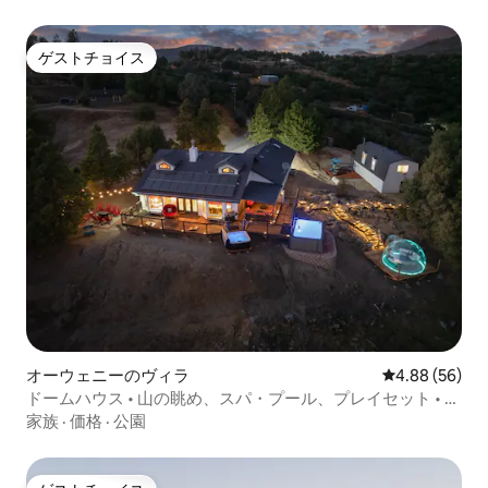
ゲストチョイス
ゲストチョイス
オーウェニーのヴィラ
レビュー56件
4.88 (56)
ドームハウス • 山の眺め、スパ・プール、プレイセット • 定
員16名
家族
·
価格
·
公園