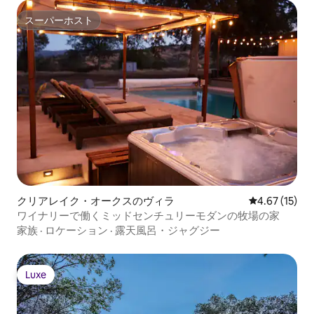
スーパーホスト
スーパーホスト
クリアレイク・オークスのヴィラ
レビュー15件
4.67 (15)
ワイナリーで働くミッドセンチュリーモダンの牧場の家
家族
·
ロケーション
·
露天風呂・ジャグジー
Luxe
Luxe