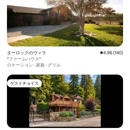
ターロックのヴィラ
レビュー140件
4.96 (140)
*ファームハウス*
ロケーション
·
家族
·
グリル
ゲストチョイス
ゲストチョイス