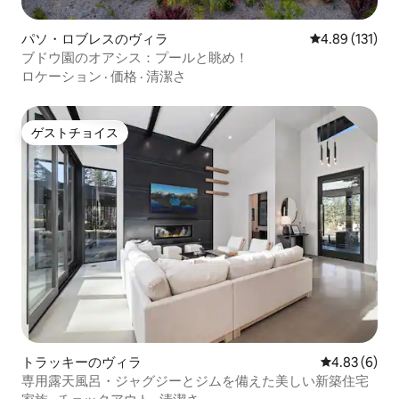
パソ・ロブレスのヴィラ
レビュー131件
4.89 (131)
ブドウ園のオアシス：プールと眺め！
ロケーション
·
価格
·
清潔さ
ゲストチョイス
ゲストチョイス
トラッキーのヴィラ
レビュー6件
4.83 (6)
専用露天風呂・ジャグジーとジムを備えた美しい新築住宅