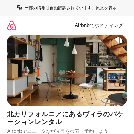
コ
一部の情報は自動翻訳されています。
原文を表示
ン
テ
ン
Airbnbでホスティング
ツ
に
ス
キ
ッ
プ
北カリフォルニアにあるヴィラのバケ
ーションレンタル
Airbnbでユニークなヴィラを検索・予約しよう