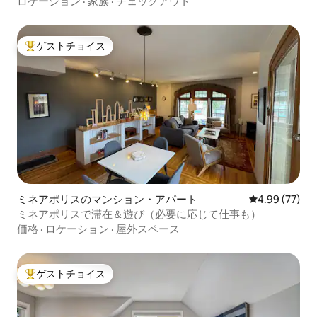
ロケーション
·
家族
·
チェックアウト
ゲストチョイス
大好評のゲストチョイスです。
ミネアポリスのマンション・アパート
レビュー77件
4.99 (77)
ミネアポリスで滞在＆遊び（必要に応じて仕事も）
価格
·
ロケーション
·
屋外スペース
ゲストチョイス
大好評のゲストチョイスです。