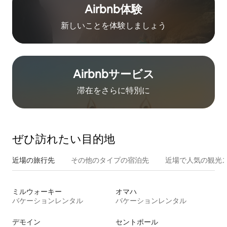
Airbnb体験
新しいことを体験しましょう
Airbnb⁠サ⁠ー⁠ビ⁠ス
滞在をさ⁠ら⁠に特⁠別⁠に
ぜひ訪⁠れ⁠た⁠い目⁠的⁠地
近場の旅行先
その他のタ⁠イ⁠プ⁠の宿⁠泊⁠先
近場で人気の観光
ミルウォーキー
オマハ
バケーションレンタル
バケーションレンタル
デモイン
セントポール