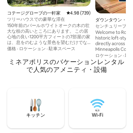
コテージグローブの一軒家
レビュー739件、5つ星中4.98
4.98 (739)
ツリーハウスでの豪華な滞在
ダウンタウン・ウ
ョン・アパート
150年前のバールホワイトオークの木の壮
センチュリープラザの
大な枝の高いところにあります。 この居
し | ワンルーム
Welcome to Roami 
心地の良い1200平方フィートの7部屋の家
historic loft-style
は、息をのむような景色を望むだけでな
directly across th
く、おとぎ話にふさわしい魅力的で楽し
価格
·
ロケーション
·
駐車スペース
Minneapolis Conve
い驚きもあります。 展望塔の40フィート
easy access to t
ロケーション
·
駐
の高さに登ると、望遠鏡があなたを待っ
ミネアポリスのバケーションレンタル
Our spacious suites
ています。夜空を見渡し、天のパノラマ
in-unit laundry, so
で人気のアメニティ・設備
を明らかにします。すぐ隣には500エーカ
oversized windows 
ーの素晴らしい自然が広がっています。
restored building.
ジャグジーの熱く湧き出すジェット、ま
service, a fitness c
たはレインシャワーの温かい撫で、筋肉
yoga studio, and 
をほぐして、その日の残りの緊張を溶か
garage parking. Pe
して元気を取り戻しましょう。 柔らかい
business travel, a
ベッドでゆっくりとお休みください。 朝
は、床に埋め込まれたラジアントヒータ
キッチン
Wi-Fi
ーの温かさを感じて歩き回りましょう
（冬場はとても居心地が良いです）。 ま
たは、4つの屋外デッキの1つでモーニン
グコーヒーをお楽しみください。 木の梁