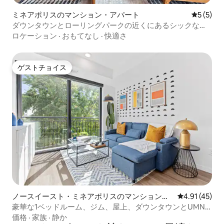
ミネアポリスのマンション・アパート
レビュー
5 (5)
ダウンタウンとローリングパークの近くにあるシックな
LUXEの1ベッドルーム
ロケーション
·
おもてなし
·
快適さ
ゲストチョイス
ゲストチョイス
ノースイースト・ミネアポリスのマンション・
レビュー45件
4.91 (45)
アパート
豪華な1ベッドルーム、ジム、屋上、ダウンタウンとUMN
近くの路上駐車場
価格
·
家族
·
静か