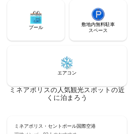
の壁の中であなたの発見を待っている、
ツリーハウスの謎を解くこともお忘れな
く。 このツリーハウスは、建築家が立体
的なチェスを念頭に置いてカスタムデザ
敷地内無料駐⁠車
プール
インしました。 全体に職人の建築的なデ
ス⁠ペ⁠ー⁠ス
ィテールが見られます。 高い天井にはク
リスタルのシャンデリアがあり、大理石
のカウンタートップがエレガントで設備
の整ったキッチンを飾っています。 （サ
ラウンドサウンドシステムは、ダイニン
グスペースでの特別なディナーの雰囲気
を演出するのに役立ちます。） 2つの暖炉
エアコン
のうち1つは、クイーンベッドがある主寝
室に豪華なタッチを加え、秘密の部屋に
は隠れ家ベッドがあり、主寝室にはジャ
ミネアポリスの人気観光スポットの近
グジーとレインシャワーがあり、秘密の
くに泊まろう
部屋には2つ目のバスルームがあります。
新婚旅行者、カップル、ビジネス/企業の
宿泊、一人旅、12歳以上のお子様連れの
ご家族に最適です。 これらは、この素晴
らしいバケーションスポットの必見の豪
華なディテールのほんの一部に過ぎませ
ミネアポリス・セントポール国際空港
ん。 お好みの暖炉のそばでくつろぎ、パ