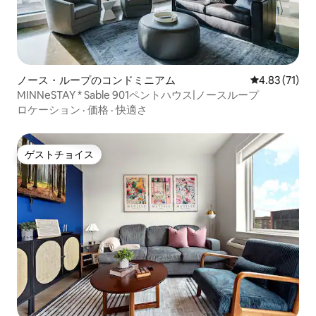
ノース・ループのコンドミニアム
レビュー71件
4.83 (71)
MINNeSTAY * Sable 901ペントハウス|ノースループ
ロケーション
·
価格
·
快適さ
ゲストチョイス
ゲストチョイス