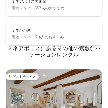
ミネアポリス美術館
確にするために、ツリーハウスには2つの
現地メンバー657人のおすすめ
個室ベッドルームがあります。 寝室1には
クイーンベッドが1台あります。 ベッドル
ーム2には、ハーフバスルームが付いたス
タンダードなソファベッドがある寝室が
あります。これは必見の秘密の部屋で
ミネハハ滝
す。 木の上にあるこの豪華で魅力的なツ
リーハウススイートを自分にプレゼント
現地メンバー614人のおすすめ
して、一生忘れられない魅力的な休暇を
過ごしましょう。 家に帰ってから、みん
ミネアポリスにあるその他の素敵なバ
なに話したくなることです！
ケーションレンタル
ゲストチョイス
大好評のゲストチョイスです。