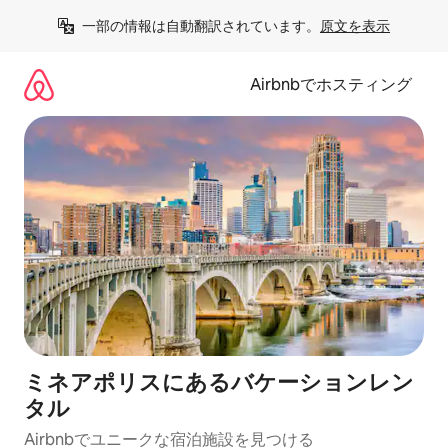
コ
一部の情報は自動翻訳されています。
原文を表示
ン
テ
ン
Airbnbでホスティング
ツ
に
ス
キ
ッ
プ
ミネアポリスにあるバケーションレン
タル
Airbnbでユニークな宿泊施設を見つける