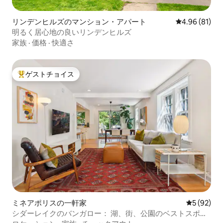
リンデンヒルズのマンション・アパート
レビュー81件
4.96 (81)
明るく居心地の良いリンデンヒルズ
家族
·
価格
·
快適さ
ゲストチョイス
大好評のゲストチョイスです。
ミネアポリスの一軒家
レビュー9
5 (92)
シダーレイクのバンガロー： 湖、街、公園のベストスポッ
ト