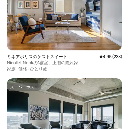
ミネアポリスのゲストスイート
レビュー233件
4.95 (233)
Nicollet Nookの1寝室、上階の隠れ家
家族
·
価格
·
ひとり旅
スーパーホスト
スーパーホスト