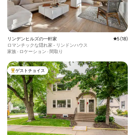
リンデンヒルズの一軒家
レビュー1
5 (18)
ロマンチックな隠れ家 - リンドンハウス
家族
·
ロケーション
·
間取り
ゲストチョイス
大好評のゲストチョイスです。