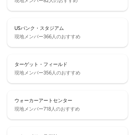
現地メンバー82人のおすすめ
ノラマビューを楽しみながら一日を過ご
しましょう。 家全体にブロードバンド
Wi-Fiがあり、お気に入りの映画や番組を
ストリーミングできます。 敷地内をのん
びり散歩して、この歴史的な農場の囲い
USバンク・スタジアム
の中にあるホープグレンファームを訪
現地メンバー366人のおすすめ
れ、ヤギやニワトリに餌をあげましょ
う。 わずか数歩先にあるワシントン郡コ
テージグローブ公園保護区まで歩いてス
トレスを解消し、心臓の鼓動を上げ、550
エーカー以上の野原と森林を探索しまし
ターゲット・フィールド
ょう。 ハイキングやサイクリングを楽し
み、丘や渓谷でジオキャッシングをして
現地メンバー356人のおすすめ
隠された宝物を探したり、湖で釣りやカ
ヤックを楽しんだりできます。 寒い気温
でも、冬の自然の美しさを発見すること
を躊躇しないでください！ 冬のアクティ
ビティには、雪原でのクロスカントリー
ウォーカーアートセンター
スキーやスノーシューがあります。 ミネ
現地メンバー718人のおすすめ
ソタの冬の新鮮な空気を深呼吸してくだ
さい。人生の本当の喜びの1つです。 さら
に、車でわずか10分で、アフトン州立公
園の近くのアフトンアルプスに行けば、
スキーやスノーボードを楽しめます。 明