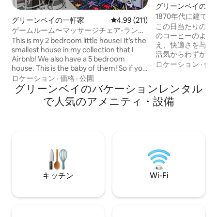
グリーンベイの一
1870年代に建て
グリーンベイの一軒家
レビュー211件、5つ星中4.99
4.99 (211)
ウンロフト
この日当たりの良
ゲームルーム〜マッサージチェア-ランボ
のコーヒーのよう
ー・フィールド／レッシュフィールドか
This is my 2 bedroom little house! It’s the
え、快適さを与え
ら1マイル
smallest house in my collection that I
活気からわずか数
Airbnb! We also have a 5 bedroom
1870年代に建て
ロケーション
·
価
house. This is the baby of them! So if you
は、歴史を感じる
don’t need a large house but love
ロケーション
·
価格
·
公園
に、人とのつなが
smaller cozy houses and don’t have a
グリーンベイのバケーションレンタル
ラクゼーションを
large group or large family then this is
で人気のアメニティ・設備
たものです。 自
the house for you! The house might be
の下で働いたり、
small but we work hard to add all the
ッチンやダイニン
great amenities you need or might need
まったりしてみま
during your stay at the house! We’d love
ニティ・設備が備
to have you as our guests so please book
かみと現代の生活
with us!
に融合させた空間
お楽しみいただけ
キッチン
Wi-Fi