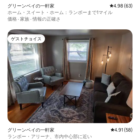
グリーンベイの一軒家
レビュー63件
4.98 (63)
ホーム・スイート・ホーム：ランボーまで1マイル
価格
·
家族
·
情報の正確さ
ゲストチョイス
ゲストチョイス
グリーンベイの一軒家
レビュー58件
4.91 (58)
ランボー・アリーナ、市内中心部に近い