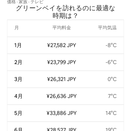
価格
·
家族
·
テレビ
グリーンベイを訪⁠れ⁠るの⁠に最⁠適⁠な
時⁠期⁠は⁠？
月
平均料金
平均気温
1月
¥27,582 JPY
-8°C
2月
¥23,799 JPY
-6°C
3月
¥26,321 JPY
0°C
4月
¥26,636 JPY
7°C
5月
¥33,886 JPY
14°C
6月
¥28,527 JPY
19°C