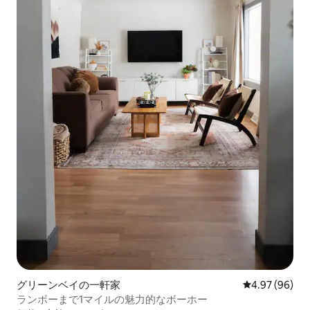
グリーンベイの一軒家
レビュー96件
4.97 (96)
ランボーまで1マイルの魅力的なボーホー