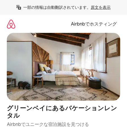
コ
一部の情報は自動翻訳されています。
原文を表示
ン
テ
ン
Airbnbでホスティング
ツ
に
ス
キ
ッ
プ
グリーンベイにあるバケーションレン
タル
Airbnbでユニークな宿泊施設を見つける