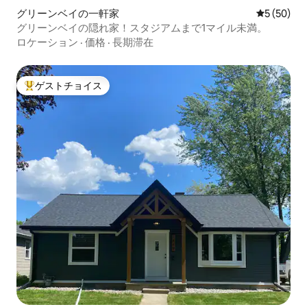
グリーンベイの一軒家
レビュー5
5 (50)
グリーンベイの隠れ家！スタジアムまで1マイル未満。
ロケーション
·
価格
·
長期滞在
ゲストチョイス
大好評のゲストチョイスです。