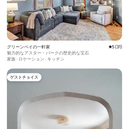
グリーンベイの一軒家
レビュー3
5 (31)
魅力的なアスター・パークの歴史的な宝石
家族
·
ロケーション
·
キッチン
ゲストチョイス
ゲストチョイス