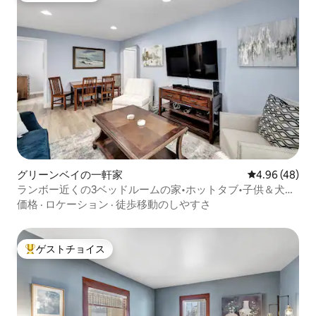
グリーンベイの一軒家
レビュー48件
4.96 (48)
ランボー近くの3ベッドルームの家•ホットタブ•子供＆犬
OK
価格
·
ロケーション
·
徒歩移動のしやすさ
ゲストチョイス
大好評のゲストチョイスです。