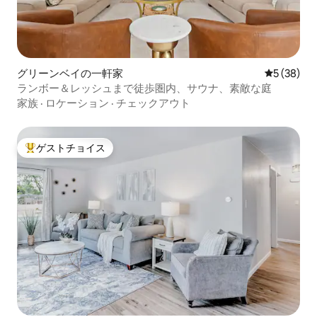
グリーンベイの一軒家
レビュー3
5 (38)
ランボー＆レッシュまで徒歩圏内、サウナ、素敵な庭
家族
·
ロケーション
·
チェックアウト
ゲストチョイス
大好評のゲストチョイスです。