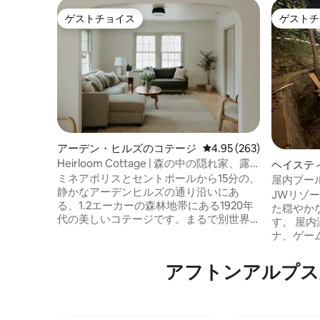
ゲストチョイス
ゲストチ
ゲストチョイス
ゲストチ
アーデン・ヒルズのコテージ
レビュー263件、5つ星
4.95 (263)
Heirloom Cottage | 森の中の隠れ家、露
ヘイステ
天風呂、サウナ
ミネアポリスとセントポールから15分の、
イート
屋内プー
静かなアーデンヒルズの通り沿いにあ
ムルーム
JWリゾ
る、1.2エーカーの森林地帯にある1920年
た穏やか
代の美しいコテージです。まるで別世界
す。 屋内温水プール、ホットタブ、サウ
のようです。LukeとBekaが管理していま
ナ、ゲームな
す。 暖炉のある居心地の良い居間、ブラ
るだけで
ンコのある静かなサンルーム、コーヒー
す！ アフトンアルプス・スキーリゾート
アフトンアルプス⁠周⁠辺⁠
バーのある充実したキッチン、ガラス張
がオープンしてい
りの裏庭スタジオ。露天風呂・ジャグジ
一日中ゲ
ーとサウナは年中無休でご利用いただけ
サウナに
ます。 寝心地の良いベッドと細やかな心
せん。 ビリアード、クロキノール、ボー