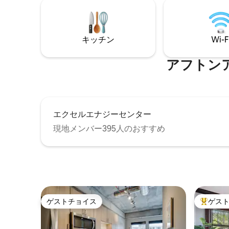
配り。10人宿泊可能。友人同士の旅行、
ドゲーム
家族での週末、そしてゆっくり息を吸い
り、退屈す
たい方のために作られています。ぜひお
様までご
越しください。
ン、ラン
キッチン
Wi-F
アフトンアルプ
エクセルエナジーセンター
現地メンバー395人のおすすめ
ゲストチョイス
ゲス
ゲストチョイス
大好評の