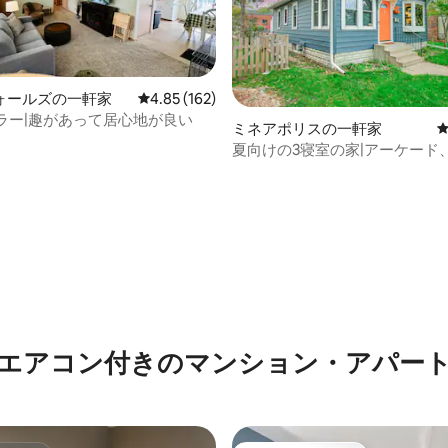
ォールズの一軒家
レビュー162件、5つ星中4.85つ星の平均評価
4.85 (162)
ブラー|趣があって居心地が良い
ミネアポリスの一軒家
夏向けの3寝室の家|アーケード
中4.95つ星の平均評価
ーム、高級感あふれる宿泊先、MO
近く
エアコン付きのマンション・アパー