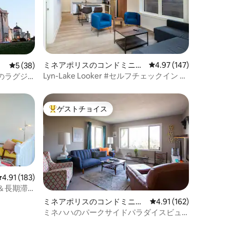
ミネアポリスのコンドミニア
レビュー147件、5つ星
4.97 (147)
レビュー38件、5つ星中5つ星の平均評価
5 (38)
ム
Lyn-Lake Looker #セルフチェックイン #
のラグジ
シティライフ #ロケーション
望付き）
ゲストチョイス
大好評のゲストチョイスです。
レビュー183件、5つ星中4.91つ星の平均評価
4.91 (183)
き＆長期滞
ミネアポリスのコンドミニア
レビュー162件、5つ星
4.91 (162)
ム
ミネハハのパークサイドパラダイスビュ
ー