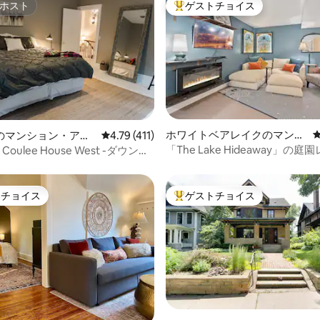
ホスト
ゲストチョイス
ホスト
大好評のゲストチョイスです。
つ星中5つ星の平均評価
ホワイトベアレイクのマンシ
のマンション・アパ
レビュー411件、5つ星中4.79つ星の平均評価
4.79 (411)
ョン・アパート
「The Lake Hideaway」の
a Coulee House West -ダウンタ
WBLダウンタウン
トチョイス
ゲストチョイス
ゲストチョイスです。
大好評のゲストチョイスです。