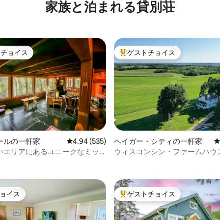
家族と泊まれる貸別荘
トチョイス
ゲストチョイス
ゲストチョイスです。
大好評のゲストチョイスです。
ールの一軒家
レビュー535件、5つ星中4.94つ星の平均評価
4.94 (535)
ヘイガー・シティの一軒家
いエリアにあるユニークなミッ
ウィスコンシン・ファームハウ
中4.98つ星の平均評価
ュリーモダン
リート
ョイス
ゲストチョイス
ョイス
大好評のゲストチョイスです。