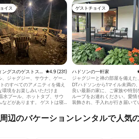
ョイス
ゲストチョイス
ョイス
ゲストチョイス
中4.95つ星の平均評価
ィングスのゲストス
レビュー231件、5つ星中4.9つ星の平均評価
4.9 (231)
ハドソンの一軒家
ル、ジャグジー、サウナ、ゲー
ジャグジーと禅の部屋を備えた
歴史ある3寝室の家
ートのすべてのアメニティを備え
DTハドソンから1マイル未満の
な環境をお楽しみいただけま
良い最新の家に、ご家族や特別
ループをお連れください。愛情
どがあります。 ゲストは寝
装飾され、手入れが行き届いて
はなく、思い出を作りに来ま
玄関ポーチのエッグチェアでコ
飲みましょう。映画やゲームが
のバ⁠ケ⁠ー⁠シ⁠ョ⁠ン⁠レ⁠ン⁠タ⁠ル⁠で人⁠気⁠のア
ます！ わずか8分です。
快適なファミリールームや広い
レンデにいた後、ジャグジーや
しましょう。ホットタブに浸か
浸かるほど最高のことはありま
たき火をしたり、グリルをした
夕食を食べたりできます。趣の