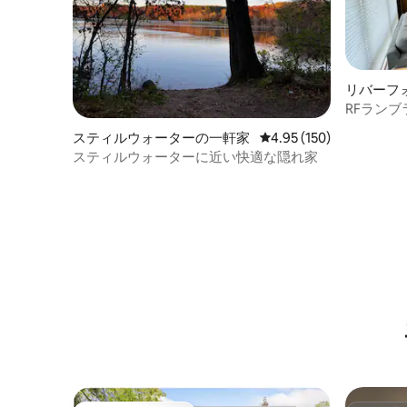
リバーフ
RFラン
スティルウォーターの一軒家
レビュー150件、5つ星
4.95 (150)
スティルウォーターに近い快適な隠れ家