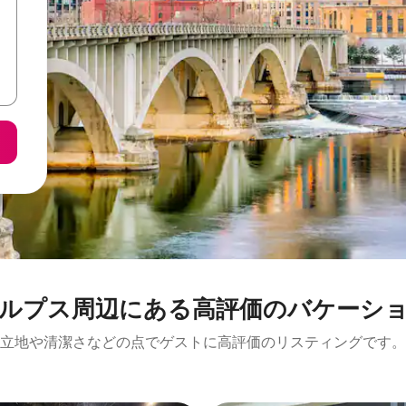
⁠周⁠辺⁠に⁠あ⁠る高⁠評⁠価⁠のバ⁠ケ⁠ー⁠シ⁠ョ⁠
立地や清潔さなどの点でゲストに高評価のリスティングです。