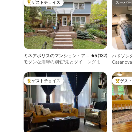
ゲストチョイス
スーパー
大好評のゲストチョイスです。
スーパー
ミネアポリスのマンション・ア
レビュー132件、5
5 (132)
ハドソン
パート
ート
モダンな湖畔の別荘*湖とダイニングまで
Casanov
徒歩
ウン
ゲストチョイス
ゲス
大好評のゲストチョイスです。
大好評の