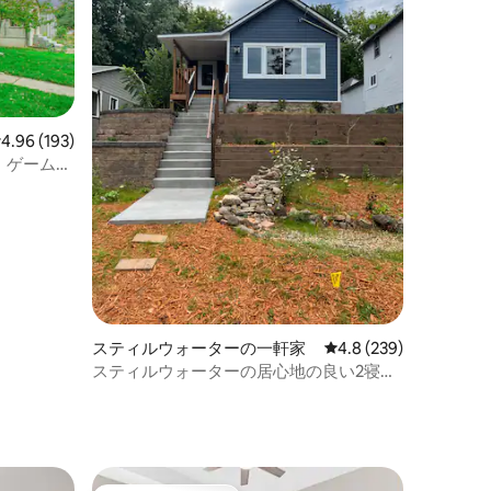
レビュー193件、5つ星中4.96つ星の平均評価
4.96 (193)
、ゲームル
A/MSP
スティルウォーターの一軒家
レビュー239件、5つ
4.8 (239)
スティルウォーターの居心地の良い2寝室
ト
の隠れ家