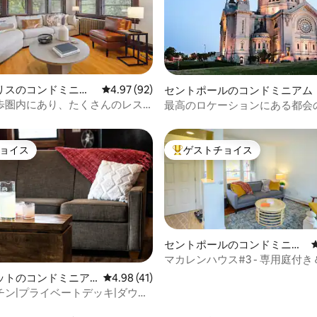
リスのコンドミニア
レビュー92件、5つ星中4.97つ星の平均評価
4.97 (92)
中4.87つ星の平均評価
セントポールのコンドミニアム
歩圏内にあり、たくさんのレス
最高のロケーションにある都会
あります！魅力的です！
ュアリーな宿泊先（大聖堂の眺
ョイス
ゲストチョイス
ョイス
大好評のゲストチョイスです。
セントポールのコンドミニア
ム
マカレンハウス#3 - 専用庭付
在向け
ットのコンドミニア
レビュー41件、5つ星中4.98つ星の平均評価
4.98 (41)
チン|プライベートデッキ|ダウン
中4.92つ星の平均評価
ラウンジ