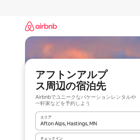
コ
ン
テ
ン
ツ
に
ス
キ
ッ
プ
アフトンアルプ
ス⁠周⁠辺⁠の宿⁠泊⁠先
Airbnbでユニークなバ⁠ケ⁠ー⁠シ⁠ョ⁠ンレ⁠ン⁠タ⁠ルや
一⁠軒⁠家な⁠ど⁠を予⁠約⁠し⁠よ⁠う
エリア
検索結果が表示されたら、上下の矢印キーを使っ
チェックイン