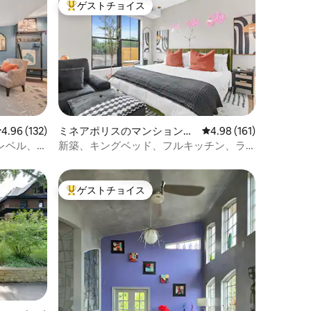
ゲストチョイス
大好評のゲストチョイスです。
レビュー132件、5つ星中4.96つ星の平均評価
4.96 (132)
ミネアポリスのマンション・
レビュー161件、5つ星
4.98 (161)
アパート
庭園レベル、
新築、キングベッド、フルキッチン、ラ
ンドリー付き、DT近く
ゲストチョイス
大好評のゲストチョイスです。