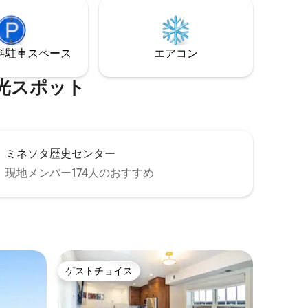
くても快適な家には、アメニティがたく
沿いを散
さんあり、川からわずか2ブロック、人気
しょう。
のサイクリング/ウォーキングコースから1
ます。ハ
ブロックのところにあります。 5名様が快
リートを
⁠車ス⁠ペ⁠ー⁠ス
エアコン
適にご宿泊いただけます。 舗装されてい
ん！
ない私道には、2台分の駐車スペースが十
分にあります。
⁠ス⁠ポ⁠ッ⁠ト
ミネソタ歴史センター
現地メンバー174人のおすすめ
ゲストチョイス
ゲストチョイス