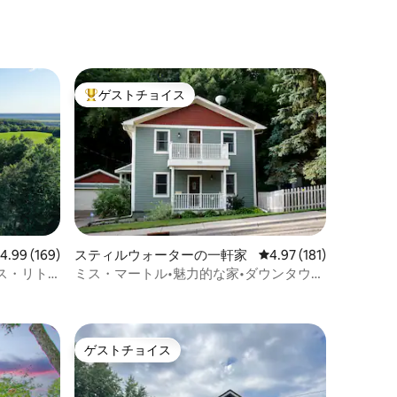
ゲストチョイス
大好評のゲストチョイスです。
レビュー169件、5つ星中4.99つ星の平均評価
4.99 (169)
スティルウォーターの一軒家
レビュー181件、5つ星
4.97 (181)
ス・リト
ミス・マートル•魅力的な家•ダウンタウン
まで数ブロック
ゲストチョイス
ゲストチョイス