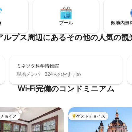
など、さまざまなゲームがあ
ソンに向かい、セントクロイ川
ることはありません。 最大8名
策したりハイキングしたりしま
宿泊いただけます。専用キッチ
必要なものはすべてここにあり
ドリー、専用バスルーム付き
ドソンやサマーストリートリト
i
プール
敷地内無料駐
離れたくなくなるかもしれませ
ス⁠周⁠辺⁠に⁠あ⁠るそ⁠の⁠他⁠の人⁠気⁠の観⁠光
ミネソタ科学博物館
現地メンバー324人のおすすめ
Wi-Fi完備のコンドミニアム
トチョイス
ゲストチョイス
ゲストチョイスです。
大好評のゲストチョイスです。