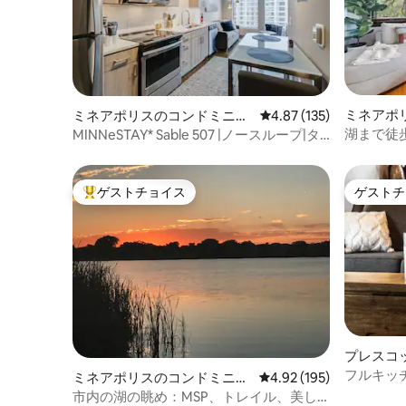
ミネアポ
ミネアポリスのコンドミニア
レビュー135件、5つ星
4.87 (135)
ム
ム
湖まで徒
MINNeSTAY* Sable 507 |ノースループ|タ
トランが
ーゲットセンター
ゲストチョイス
ゲストチ
大好評のゲストチョイスです。
ゲストチ
プレスコ
ム
フルキッ
ミネアポリスのコンドミニア
レビュー195件、5つ星
4.92 (195)
タウンの
ム
市内の湖の眺め：MSP、トレイル、美し