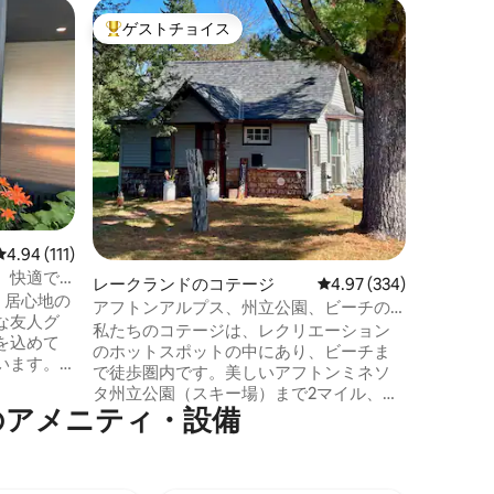
ミネアポ
ゲストチョイス
ゲス
大好評のゲストチョイスです。
大好評
ト
スパのよ
空港とM
ス、広々
クオリテ
ほとんど
ィをすべて
人用ジャ
ラックス
リアでく
ン＆ワー
レビュー111件、5つ星中4.94つ星の平均評価
4.94 (111)
ス南東部
ビーチ、
、快適で
レークランドのコテージ
レビュー334件、5つ星
4.97 (334)
なレスト
、居心地の
アフトンアルプス、州立公園、ビーチの
ダウンタ
な友人グ
近くにあるまるまる貸切の宿泊先
私たちのコテージは、レクリエーション
スを探索
を込めて
のホットスポットの中にあり、ビーチま
ょう！
います。
で徒歩圏内です。美しいアフトンミネソ
ーヒーを
タ州立公園（スキー場）まで2マイル、ハ
楽しめる
⁠メ⁠ニ⁠テ⁠ィ⁠・⁠設⁠備
ドソンウィスコンシン（ショッピング、
庭で過ご
レストラン、ボートクルーズ、ライブミ
ったり、
ュージック）まで4マイル、歴史的なステ
り、外で
ィルウォーターから15分です。 この小さ
あるハド