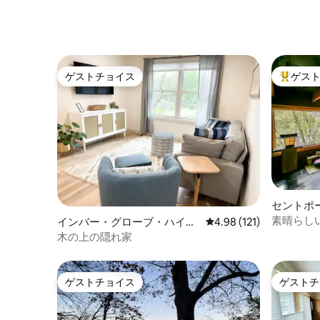
い！
ゲストチョイス
ゲス
ゲストチョイス
大好評の
セントポ
素晴らし
インバー・グローブ・ハイツ
レビュー121件、5つ星
4.98 (121)
ドセンチ
の一軒家
木の上の隠れ家
ゲストチョイス
ゲストチ
ゲストチョイス
ゲストチ