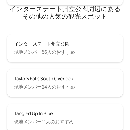
室に豪華なタッチを加え、秘密の部屋に
インターステート州立公園⁠周⁠辺⁠に⁠あ⁠る
は隠れ家ベッドがあり、主寝室にはジャ
グジーとレインシャワーがあり、秘密の
そ⁠の⁠他⁠の人⁠気⁠の観⁠光⁠ス⁠ポ⁠ッ⁠ト
部屋には2つ目のバスルームがあります。
新婚旅行者、カップル、ビジネス/企業の
宿泊、一人旅、12歳以上のお子様連れの
ご家族に最適です。 これらは、この素晴
らしいバケーションスポットの必見の豪
インターステート州立公園
華なディテールのほんの一部に過ぎませ
現地メンバー56人のおすすめ
ん。 お好みの暖炉のそばでくつろぎ、パ
ノラマビューを楽しみながら一日を過ご
しましょう。 家全体にブロードバンド
Wi-Fiがあり、お気に入りの映画や番組を
ストリーミングできます。 敷地内をのん
Taylors Falls South Overlook
びり散歩して、この歴史的な農場の囲い
の中にあるホープグレンファームを訪
現地メンバー24人のおすすめ
れ、ヤギやニワトリに餌をあげましょ
う。 わずか数歩先にあるワシントン郡コ
テージグローブ公園保護区まで歩いてス
トレスを解消し、心臓の鼓動を上げ、550
Tangled Up In Blue
エーカー以上の野原と森林を探索しまし
ょう。 ハイキングやサイクリングを楽し
現地メンバー11人のおすすめ
み、丘や渓谷でジオキャッシングをして