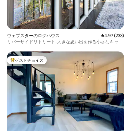
ウェブスターのログハウス
レビュー233件
4.97 (233)
リバーサイドリトリート-大きな思い出を作る小さなキャビ
ン！
ゲストチョイス
大好評のゲストチョイスです。