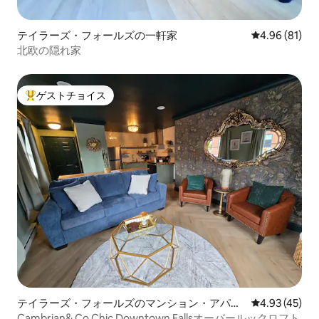
テイラーズ・フォールズの一軒家
レビュー81件
4.96 (81)
北欧の隠れ家
ゲストチョイス
大好評のゲストチョイスです。
テイラーズ・フォールズのマンション・アパー
レビュー45件
4.93 (45)
ト
Cambrian& Co Chic Downtown Fallsオーバールックロフト