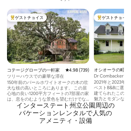
ゲストチョイス
ゲストチョイス
大好評のゲストチョイスです。
大好評のゲストチ
オシオーラの町家
コテージグローブの一軒家
レビュー739件、5つ星中4.98
4.98 (739)
Dr Combacker's Hi
ツリーハウスでの豪華な滞在
Home（歴史ある1
2021年と2023
150年前のバールホワイトオークの木の壮
ベストB&Bに選ばれ
大な枝の高いところにあります。 この居
建てられたこの美
心地の良い1200平方フィートの7部屋の家
魅力とモダンな豪
は、息をのむような景色を望むだけでな
インターステート州立公園⁠周⁠辺⁠の
す。 先駆的な医師
く、おとぎ話にふさわしい魅力的で楽し
カー博士によって
い驚きもあります。 展望塔の40フィート
バ⁠ケ⁠ー⁠シ⁠ョ⁠ン⁠レ⁠ン⁠タ⁠ル⁠で人⁠気⁠の
クな家は、オリジ
の高さに登ると、望遠鏡があなたを待っ
ア⁠メ⁠ニ⁠テ⁠ィ⁠・⁠設⁠備
しい職人技を誇っています
ています。夜空を見渡し、天のパノラマ
グループの方々に
を明らかにします。すぐ隣には500エーカ