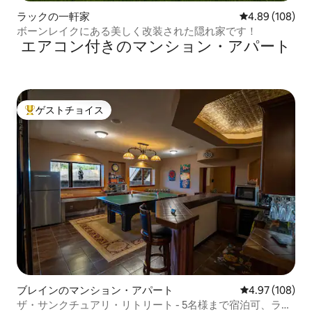
ラックの一軒家
レビュー108件
4.89 (108)
ボーンレイクにある美しく改装された隠れ家です！
エアコン付きのマンション・アパート
ゲストチョイス
大好評のゲストチョイスです。
ブレインのマンション・アパート
レビュー108件
4.97 (108)
ザ・サンクチュアリ・リトリート - 5名様まで宿泊可、ラン