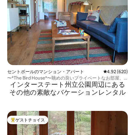
セントポールのマンション・アパート
レビュー620件
4.92 (620)
〜*The Bird House*〜眺めの良いプライベートなお部屋、
インターステート州立公園⁠周⁠辺⁠に⁠あ⁠る
ミッドモダン・ミニ！
そ⁠の⁠他⁠の素⁠敵⁠なバ⁠ケ⁠ー⁠シ⁠ョ⁠ン⁠レ⁠ン⁠タ⁠ル
ゲストチョイス
大好評のゲストチョイスです。