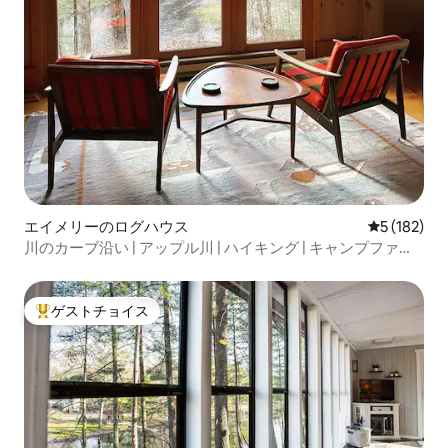
エイメリーのログハウス
レビュー18
5 (182)
川のカーブ沿い | アップル川 | ハイキング | キャンプファイ
ヤー
ゲストチョイス
大好評のゲストチョイスです。