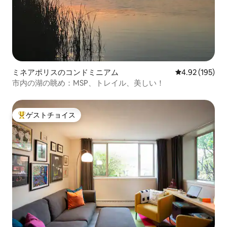
ミネアポリスのコンドミニアム
レビュー195件
4.92 (195)
市内の湖の眺め：MSP、トレイル、美しい！
ゲストチョイス
大好評のゲストチョイスです。