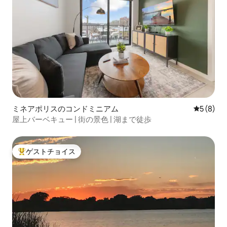
ミネアポリスのコンドミニアム
レビュー
5 (8)
屋上バーベキュー | 街の景色 | 湖まで徒歩
ゲストチョイス
大好評のゲストチョイスです。