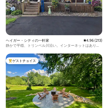
ヘイガー・シティの一軒家
レビュー213件
4.96 (213)
静かで平穏、トリンベル川沿い。インターネットはありま
せん。
ゲストチョイス
大好評のゲストチョイスです。