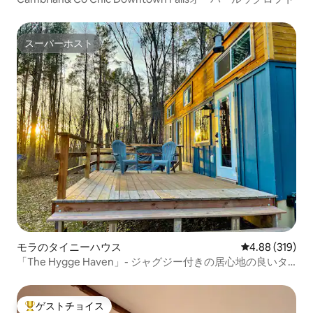
スーパーホスト
スーパーホスト
モラのタイニーハウス
レビュー319件
4.88 (319)
「The Hygge Haven」- ジャグジー付きの居心地の良いタ
イニーハウェイハウス
ゲストチョイス
大好評のゲストチョイスです。