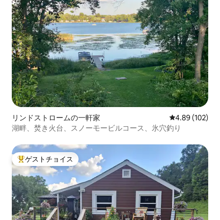
リンドストロームの一軒家
レビュー102件
4.89 (102)
湖畔、焚き火台、スノーモービルコース、氷穴釣り
ゲストチョイス
大好評のゲストチョイスです。