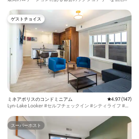
（大聖堂の眺望付き）
ゲストチョイス
ゲストチョイス
ミネアポリスのコンドミニアム
レビュー147件
4.97 (147)
Lyn-Lake Looker #セルフチェックイン #シティライフ #ロ
ケーション
スーパーホスト
スーパーホスト