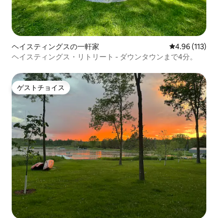
ヘイスティングスの一軒家
レビュー113件
4.96 (113)
ヘイスティングス・リトリート - ダウンタウンまで4分。
ゲストチョイス
ゲストチョイス