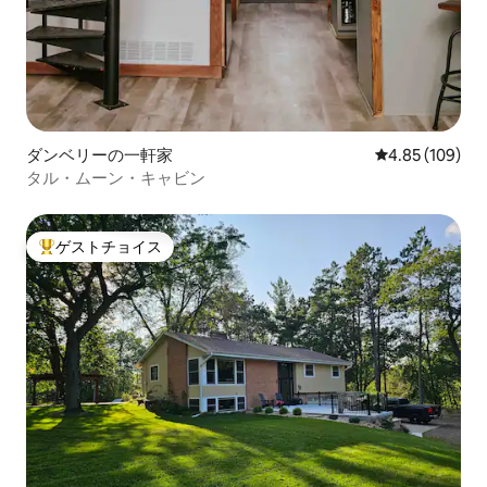
ダンベリーの一軒家
レビュー109件
4.85 (109)
タル・ムーン・キャビン
ゲストチョイス
大好評のゲストチョイスです。