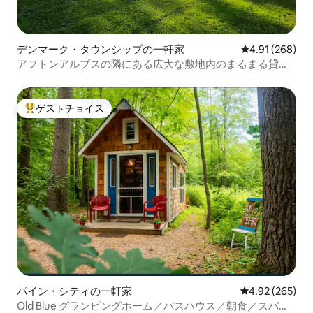
デンマーク・タウンシップの一軒家
レビュー268件
4.91 (268)
アフトンアルプスの隣にある広大な敷地内のまるまる貸切
の宿泊先
ゲストチョイス
大好評のゲストチョイスです。
パイン・シティの一軒家
レビュー265件
4.92 (265)
Old Blue グランピングホーム／バスハウス／朝食／スパ／