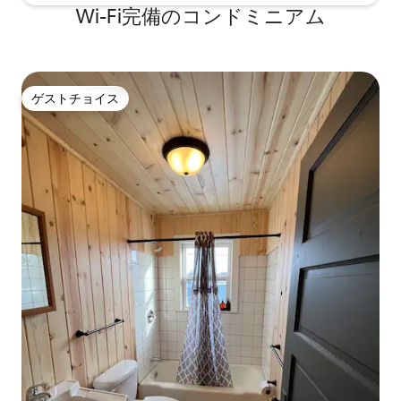
隠された宝物を探したり、湖で釣りやカ
Wi-Fi完備のコンドミニアム
ヤックを楽しんだりできます。 寒い気温
でも、冬の自然の美しさを発見すること
を躊躇しないでください！ 冬のアクティ
ビティには、雪原でのクロスカントリー
スキーやスノーシューがあります。 ミネ
ゲストチョイス
ソタの冬の新鮮な空気を深呼吸してくだ
ゲストチョイス
さい。人生の本当の喜びの1つです。 さら
に、車でわずか10分で、アフトン州立公
園の近くのアフトンアルプスに行けば、
スキーやスノーボードを楽しめます。 明
確にするために、ツリーハウスには2つの
個室ベッドルームがあります。 寝室1には
クイーンベッドが1台あります。 ベッドル
ーム2には、ハーフバスルームが付いたス
タンダードなソファベッドがある寝室が
あります。これは必見の秘密の部屋で
す。 木の上にあるこの豪華で魅力的なツ
リーハウススイートを自分にプレゼント
して、一生忘れられない魅力的な休暇を
過ごしましょう。 家に帰ってから、みん
なに話したくなることです！