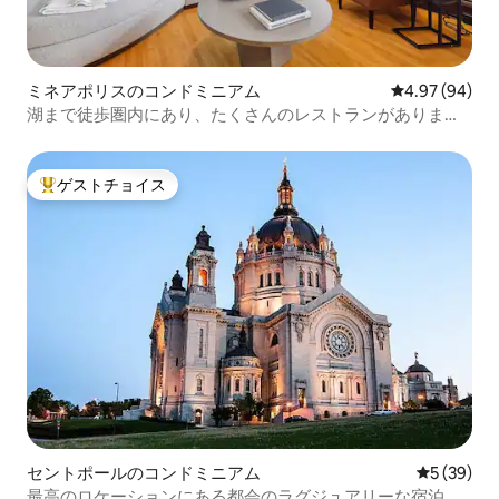
ミネアポリスのコンドミニアム
レビュー94件
4.97 (94)
湖まで徒歩圏内にあり、たくさんのレストランがありま
す！魅力的です！
ゲストチョイス
大好評のゲストチョイスです。
セントポールのコンドミニアム
レビュー3
5 (39)
最高のロケーションにある都会のラグジュアリーな宿泊先