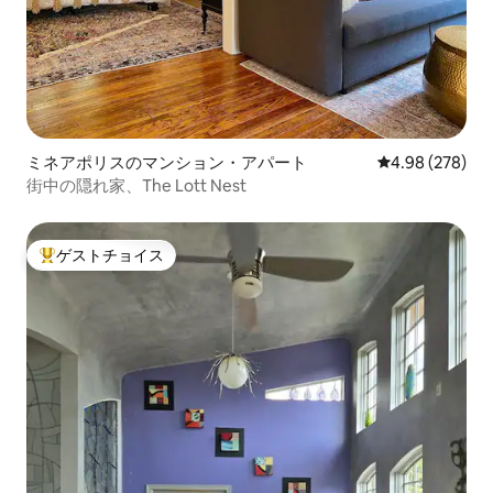
ミネアポリスのマンション・アパート
レビュー278件
4.98 (278)
街中の隠れ家、The Lott Nest
ゲストチョイス
大好評のゲストチョイスです。