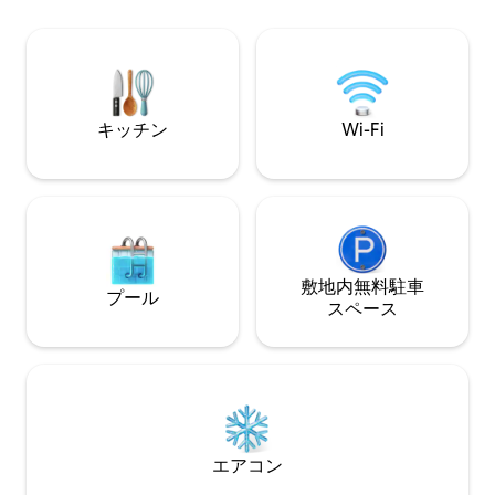
ン、屋外リビング
ーの素晴らしい自然が広がっています。
齢層のためのエン
ジャグジーの熱く湧き出すジェット、ま
へのこだわり、繁
たはレインシャワーの温かい撫で、筋肉
ンをお楽しみいただ
をほぐして、その日の残りの緊張を溶か
Combacker'
して元気を取り戻しましょう。 柔らかい
落ち着いてリラッ
ベッドでゆっくりとお休みください。 朝
キッチン
Wi-Fi
ものがすべて揃っ
は、床に埋め込まれたラジアントヒータ
ーの温かさを感じて歩き回りましょう
（冬場はとても居心地が良いです）。 ま
たは、4つの屋外デッキの1つでモーニン
グコーヒーをお楽しみください。 木の梁
の壁の中であなたの発見を待っている、
ツリーハウスの謎を解くこともお忘れな
く。 このツリーハウスは、建築家が立体
敷地内無料駐⁠車
プール
的なチェスを念頭に置いてカスタムデザ
ス⁠ペ⁠ー⁠ス
インしました。 全体に職人の建築的なデ
ィテールが見られます。 高い天井にはク
リスタルのシャンデリアがあり、大理石
のカウンタートップがエレガントで設備
の整ったキッチンを飾っています。 （サ
ラウンドサウンドシステムは、ダイニン
グスペースでの特別なディナーの雰囲気
エアコン
を演出するのに役立ちます。） 2つの暖炉
のうち1つは、クイーンベッドがある主寝