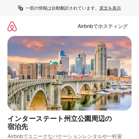
コ
一部の情報は自動翻訳されています。
原文を表示
ン
テ
ン
Airbnbでホスティング
ツ
に
ス
キ
ッ
プ
インターステート州立公園⁠周⁠辺⁠の
宿⁠泊⁠先
Airbnbでユニークなバ⁠ケ⁠ー⁠シ⁠ョ⁠ンレ⁠ン⁠タ⁠ルや一⁠軒⁠家