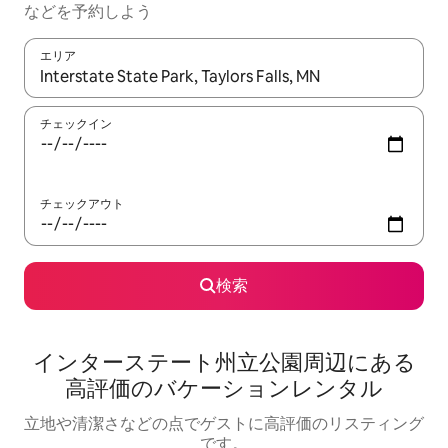
な⁠ど⁠を予⁠約⁠し⁠よ⁠う
エリア
検索結果が表示されたら、上下の矢印キーを使って移動するか、
チェックイン
チェックアウト
検索
インターステート州立公園⁠周⁠辺⁠に⁠あ⁠る
高⁠評⁠価⁠のバ⁠ケ⁠ー⁠シ⁠ョ⁠ン⁠レ⁠ン⁠タ⁠ル
立地や清潔さなどの点でゲストに高評価のリスティング
です。