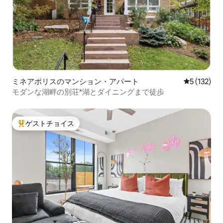
ミネアポリスのマンション・アパート
レビュー1
5 (132)
モダンな湖畔の別荘*湖とダイニングまで徒歩
ゲストチョイス
大好評のゲストチョイスです。