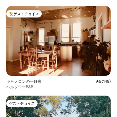
Wi-Fi
ゲストチョイス
大好評のゲストチョイスです。
キャメロンの一軒家
レビュー14
5 (149)
ベルタワーB&B
ゲストチョイス
ゲストチョイス