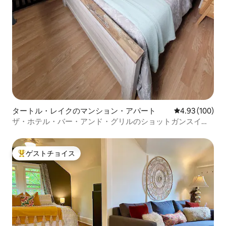
タートル・レイクのマンション・アパート
レビュー100件
4.93 (100)
ザ・ホテル・バー・アンド・グリルのショットガンスイー
ト
ゲストチョイス
大好評のゲストチョイスです。