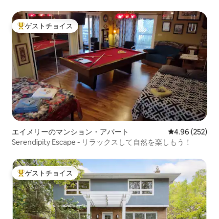
ドリー、シアター
ゲストチョイス
大好評のゲストチョイスです。
エイメリーのマンション・アパート
レビュー252件
4.96 (252)
Serendipity Escape - リラックスして自然を楽しもう！
ゲストチョイス
大好評のゲストチョイスです。