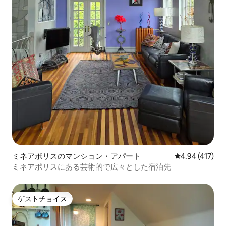
ミネアポリスのマンション・アパート
レビュー417件
4.94 (417)
ミネアポリスにある芸術的で広々とした宿泊先
ゲストチョイス
ゲストチョイス