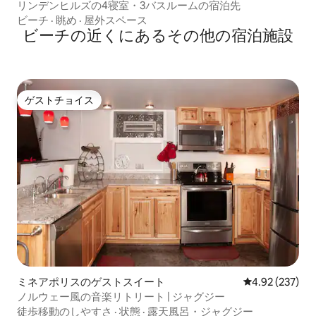
リンデンヒルズの4寝室・3バスルームの宿泊先
ビーチ
·
眺め
·
屋外スペース
ビーチの近くにあるその他の宿泊施設
ゲストチョイス
ゲストチョイス
ミネアポリスのゲストスイート
レビュー237件
4.92 (237)
ノルウェー風の音楽リトリート | ジャグジー
徒歩移動のしやすさ
·
状態
·
露天風呂・ジャグジー