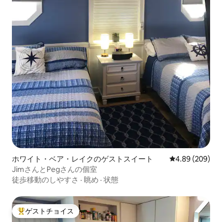
ホワイト・ベア・レイクのゲストスイート
レビュー209件
4.89 (209)
JimさんとPegさんの個室
徒歩移動のしやすさ
·
眺め
·
状態
ゲストチョイス
大好評のゲストチョイスです。