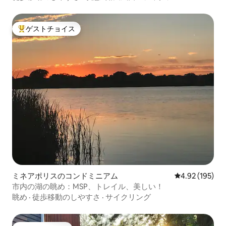
ゲストチョイス
大好評のゲストチョイスです。
ミネアポリスのコンドミニアム
レビュー195件
4.92 (195)
市内の湖の眺め：MSP、トレイル、美しい！
眺め
·
徒歩移動のしやすさ
·
サイクリング