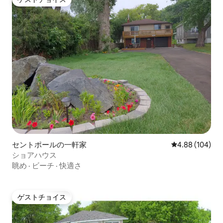
ゲストチョイス
セントポールの一軒家
レビュー104件
4.88 (104)
ショアハウス
眺め
·
ビーチ
·
快適さ
ゲストチョイス
ゲストチョイス