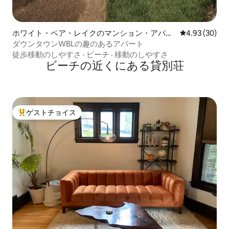
ホワイト・ベア・レイクのマンション・アパー
レビュー30件
4.93 (30)
ト
ダウンタウンWBLの趣のあるアパート
徒歩移動のしやすさ
·
ビーチ
·
移動のしやすさ
ビーチの近くにある貸別荘
ゲストチョイス
大好評のゲストチョイスです。