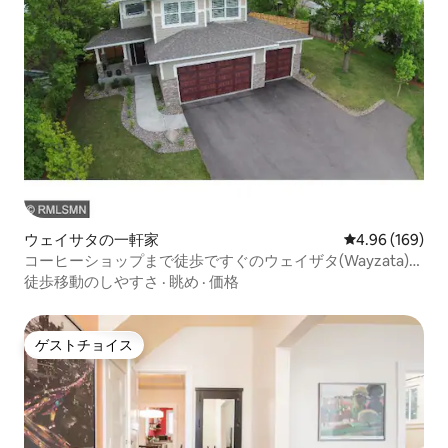
ウェイサタの一軒家
レビュー169件
4.96 (169)
コーヒーショップまで徒歩ですぐのウェイザタ(Wayzata)の
ダウンタウン
徒歩移動のしやすさ
·
眺め
·
価格
ゲストチョイス
ゲストチョイス