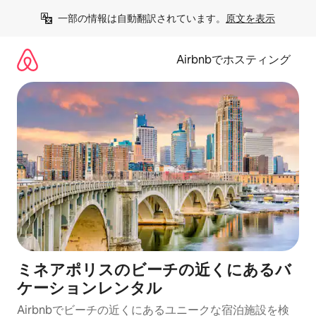
コ
一部の情報は自動翻訳されています。
原文を表示
ン
テ
ン
Airbnbでホスティング
ツ
に
ス
キ
ッ
プ
ミネアポリスのビーチの近くにあるバ
ケーションレンタル
Airbnbでビーチの近くにあるユニークな宿泊施設を検