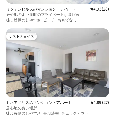
リンデンヒルズのマンション・アパート
レビュー28件
4.93 (28)
居心地のよい湖畔のプライベートな隠れ家
徒歩移動のしやすさ
·
ビーチ
·
おもてなし
ゲストチョイス
ゲストチョイス
ミネアポリスのマンション・アパート
レビュー27件
4.89 (27)
居心地の良い場所
徒歩移動のしやすさ
·
長期滞在
·
チェックアウト