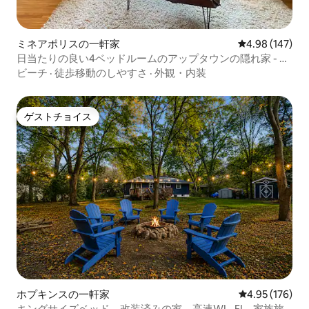
ミネアポリスの一軒家
レビュー147件
4.98 (147)
日当たりの良い4ベッドルームのアップタウンの隠れ家 - 湖
やお店まで徒歩圏内
ビーチ
·
徒歩移動のしやすさ
·
外観・内装
ゲストチョイス
ゲストチョイス
ホプキンスの一軒家
レビュー176件
4.95 (176)
キングサイズベッド、改装済みの家、高速WI - FI、家族旅