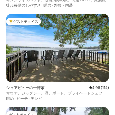
行
徒歩移動のしやすさ
·
暖房
·
外観・内装
ゲストチョイス
大好評のゲストチョイスです。
ショアビューの一軒家
レビュー114件
4.96 (114)
サウナ、ジャグジー、湖、ボート、プライベートシェフ
眺め
·
ビーチ
·
テレビ
ゲストチョイス