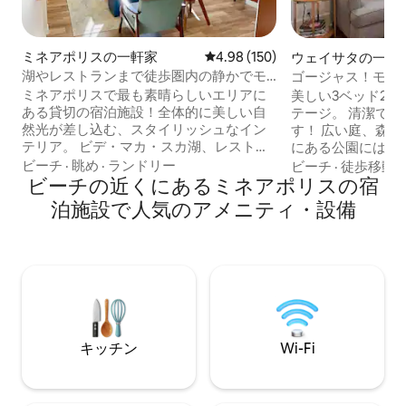
ミネアポリスの一軒家
レビュー150件、5つ星中4.98
4.98 (150)
ウェイサタの一軒
湖やレストランまで徒歩圏内の静かでモ
ゴージャス！モダ
ダンな家
家、Mtka & Way
ミネアポリスで最も素晴らしいエリアに
美しい3ベッド2
ある貸切の宿泊施設！全体的に美しい自
テージ。 清潔で明るく、居心地が良いで
然光が差し込む、スタイリッシュなイン
す！ 広い庭、森、プライバシー。 家の隣
テリア。 ビデ・マカ・スカ湖、レストラ
にある公園には、
ン、バー、映画館、ショッピングスポッ
ススケート、テニ
ビーチ
·
眺め
·
ランドリー
ビーチ
·
徒歩移動
トまで徒歩で行けます。あるいは、家で
ビーチの近くにあるミネアポリスの宿
ボール、遊び場があります
暖炉の前で映画を見ながら静かな夜を過
ームには65イン
泊施設で人気のアメニティ・設備
ごすこともできます。 料理がお好きな場
井ファン、すべて
合は、キッチンをご利用いただけます。
す。ベッドはすべ
湖では、泳いだり、散歩したり、自転車
トレスです！ キングベッドと豪華な専用
に乗ったり、手入れの行き届いたトレイ
バスルームを備え
ルをブレードスケートで走ったりできま
スタースイート！ ミネトンカ湖のグレイ
す。 Walkscore.comによる立地の評価：
ズベイ、リップス
90「ウォーカーズ・パラダイス」および
トレイルまで歩いて行け
「サイクリストの楽園」で95点 ダウンタ
州のお気に入りの
キッチン
Wi-Fi
ウンでのショーや試合会場までUberで10
まで5
分 空港まで20分