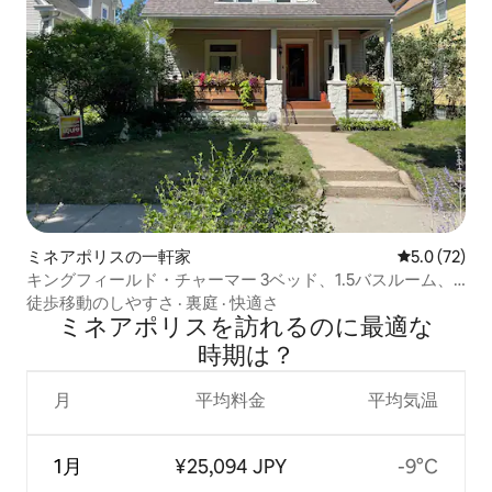
ミネアポリスの一軒家
レビュー72
5.0 (72)
キングフィールド・チャーマー 3ベッド、1.5バスルーム、
エアコン
徒歩移動のしやすさ
·
裏庭
·
快適さ
ミネアポリスを訪⁠れ⁠るの⁠に最⁠適⁠な
時⁠期⁠は⁠？
月
平均料金
平均気温
1月
¥25,094 JPY
-9°C