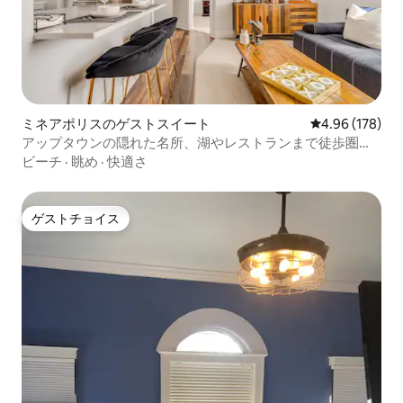
ミネアポリスのゲストスイート
レビュー178件
4.96 (178)
アップタウンの隠れた名所、湖やレストランまで徒歩圏
内。
ビーチ
·
眺め
·
快適さ
ゲストチョイス
ゲストチョイス