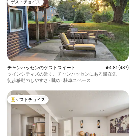
ゲストチョイス
ゲストチョイス
チャンハッセンのゲストスイート
レビュー437件
4.81 (437)
ツインシティズの近く、チャンハッセンにある滞在先
徒歩移動のしやすさ
·
眺め
·
駐車スペース
ゲストチョイス
大好評のゲストチョイスです。