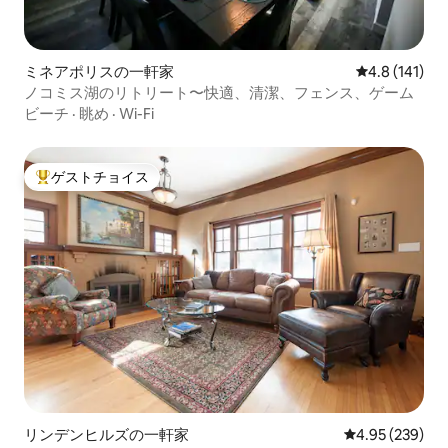
ミネアポリスの一軒家
レビュー141
4.8 (141)
ノコミス湖のリトリート〜快適、清潔、フェンス、ゲーム
ビーチ
·
眺め
·
Wi-Fi
ゲストチョイス
大好評のゲストチョイスです。
リンデンヒルズの一軒家
レビュー239件
4.95 (239)