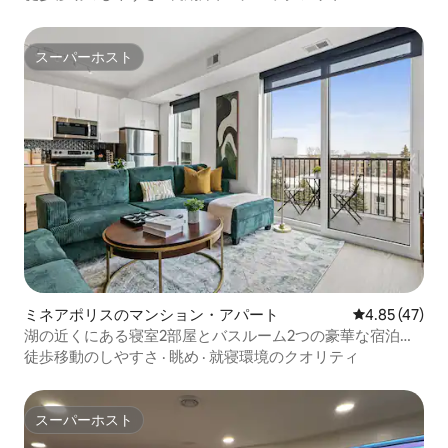
スーパーホスト
スーパーホスト
ミネアポリスのマンション・アパート
レビュー47件
4.85 (47)
湖の近くにある寝室2部屋とバスルーム2つの豪華な宿泊先
（オフィス、ジム、Wi-Fi、パティオ付き）
徒歩移動のしやすさ
·
眺め
·
就寝環境のクオリティ
スーパーホスト
スーパーホスト