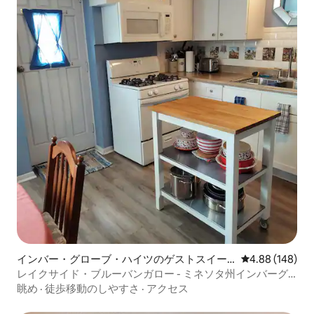
インバー・グローブ・ハイツのゲストスイー
レビュー148件
4.88 (148)
ト
レイクサイド・ブルーバンガロー - ミネソタ州インバーグ
ローブハイツ
眺め
·
徒歩移動のしやすさ
·
アクセス