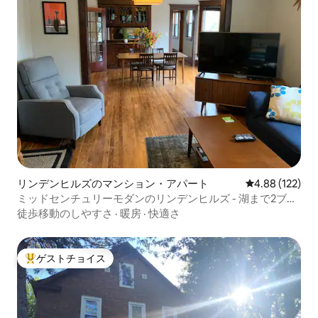
リンデンヒルズのマンション・アパート
レビュー122件
4.88 (122)
ミッドセンチュリーモダンのリンデンヒルズ - 湖まで2ブロ
ック
徒歩移動のしやすさ
·
暖房
·
快適さ
ゲストチョイス
大好評のゲストチョイスです。