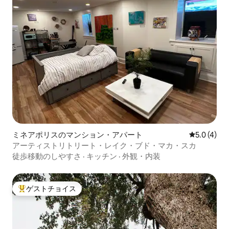
ミネアポリスのマンション・アパート
レビュー4
5.0 (4)
アーティストリトリート・レイク・ブド・マカ・スカ
徒歩移動のしやすさ
·
キッチン
·
外観・内装
ゲストチョイス
大好評のゲストチョイスです。