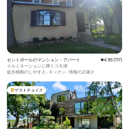
セントポールのマンション・アパート
レビュー117
4.95 (117)
イルミネーションに輝くコモ湖
徒歩移動のしやすさ
·
キッチン
·
情報の正確さ
ゲストチョイス
大好評のゲストチョイスです。