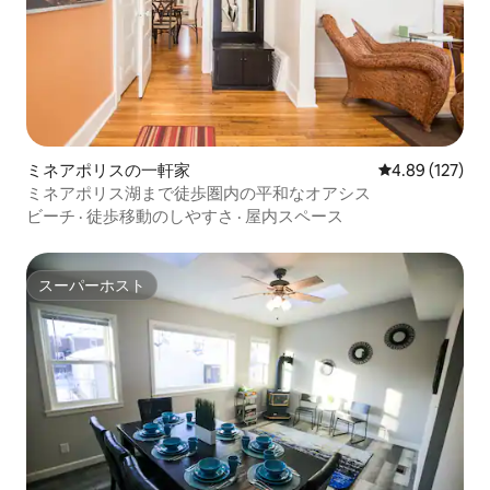
ミネアポリスの一軒家
レビュー127件
4.89 (127)
ミネアポリス湖まで徒歩圏内の平和なオアシス
ビーチ
·
徒歩移動のしやすさ
·
屋内スペース
スーパーホスト
スーパーホスト