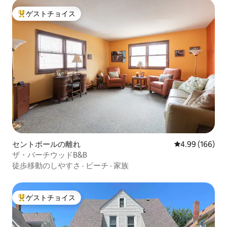
ゲストチョイス
大好評のゲストチョイスです。
セントポールの離れ
レビュー166件
4.99 (166)
ザ・バーチウッドB&B
徒歩移動のしやすさ
·
ビーチ
·
家族
ゲストチョイス
大好評のゲストチョイスです。