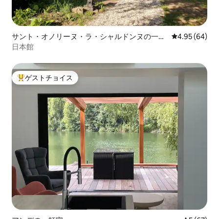
サント・オノリーヌ・ラ・シャルドンヌの一軒
レビュー64件
4.95 (64)
家
日本館
ゲストチョイス
大好評のゲストチョイスです。