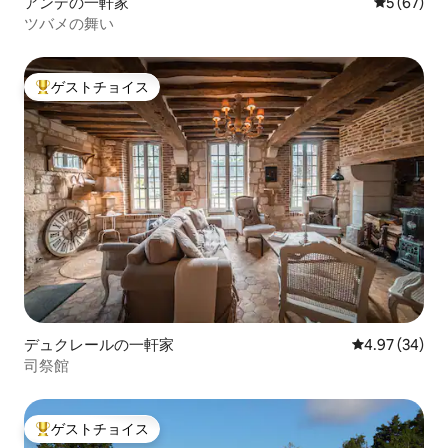
アンデの一軒家
レビュー6
5 (67)
ツバメの舞い
ゲストチョイス
大好評のゲストチョイスです。
デュクレールの一軒家
レビュー34件
4.97 (34)
司祭館
ゲストチョイス
大好評のゲストチョイスです。