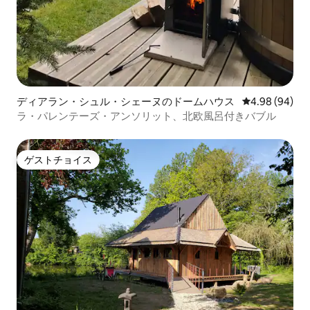
ディアラン・シュル・シェーヌのドームハウス
レビュー94件
4.98 (94)
ラ・パレンテーズ・アンソリット、北欧風呂付きバブル
ゲストチョイス
ゲストチョイス