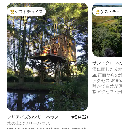
ゲストチョイス
ゲストチョイス
大好評のゲストチョイスです。
大好評のゲストチ
サン・クロンのヴ
海に面した立地 • 
か • 無料の充電ス
🌊 正面からの海の
アクセス 🌿 Roz
静かで自然が保護され
接アクセス • 開けた
宅勤務 • 光ファイバー
自動車用22 kW充
ーキット•旅行が簡単
Roellinger） · 🦪 カンカールの牡蠣 🏡 Villa
フリアイズのツリーハウス
レビュー432件、5つ星中5
5 (432)
de Colette –
水の上のツリーハウス
4ヘクタールの私有地 