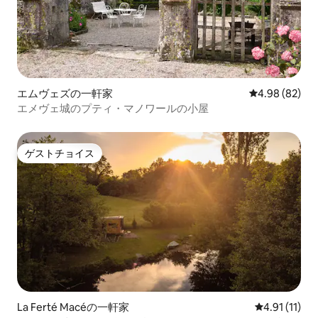
エムヴェズの一軒家
レビュー82件
4.98 (82)
エメヴェ城のプティ・マノワールの小屋
ゲストチョイス
ゲストチョイス
La Ferté Macéの一軒家
レビュー11件
4.91 (11)