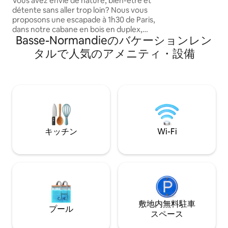
Vous avez envie de nature, bien-être et
6 名様 🌅 海を見
détente sans aller trop loin? Nous vous
別荘での宿泊も可能
proposons une escapade à 1h30 de Paris,
場 • 💆‍♀️ サン・マ
dans notre cabane en bois en duplex,
Basse-Normandieのバケーションレン
perchée dans les arbres, entre 5 et 8
mètres de hauteur, au dessus d’un petit
タルで人気のアメニティ・設備
étang. Vous serez dans un
environnement calme et reposant,
n’aurez aucun vis à vis, pour une
déconnexion totale en pleine nature.
キッチン
Wi-Fi
敷地内無料駐⁠車
プール
ス⁠ペ⁠ー⁠ス