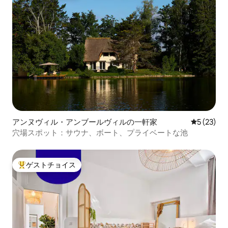
アンヌヴィル・アンブールヴィルの一軒家
レビュー2
5 (23)
穴場スポット：サウナ、ボート、プライベートな池
ゲストチョイス
大好評のゲストチョイスです。