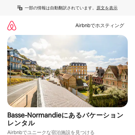
コ
一部の情報は自動翻訳されています。
原文を表示
ン
テ
ン
Airbnbでホスティング
ツ
に
ス
キ
ッ
プ
Basse-Normandieにあるバケーション
レンタル
Airbnbでユニークな宿泊施設を見つける