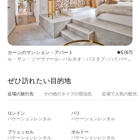
カーンのマンション・アパート
レビュー6
5 (67)
ル・サン・ソーヴァール - バルネオ・バスタブ - ハイパーセ
ンター
ぜひ訪⁠れ⁠た⁠い目⁠的⁠地
近場の旅行先
その他のタ⁠イ⁠プ⁠の宿⁠泊⁠先
近場で人気の観光
ロンドン
パリ
バケーションレンタル
バケーションレンタル
ブリュッセル
ボルドー
バケーションレンタル
バケーションレンタル