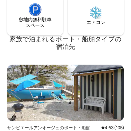
敷地内無料駐⁠車
エアコン
ス⁠ペ⁠ー⁠ス
家族で泊まれるボート・船舶タイプの
宿泊先
サンピエールアンオージュのボート・船舶
レビュー105件
4.63 (105)