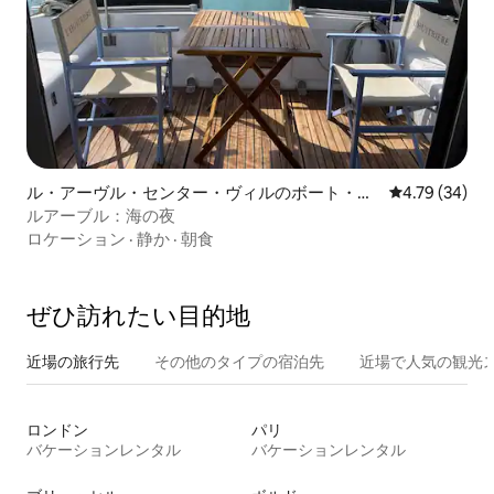
ル・アーヴル・センター・ヴィルのボート・船
レビュー34件
4.79 (34)
舶
ルアーブル：海の夜
ロケーション
·
静か
·
朝食
ぜひ訪⁠れ⁠た⁠い目⁠的⁠地
近場の旅行先
その他のタ⁠イ⁠プ⁠の宿⁠泊⁠先
近場で人気の観光
ロンドン
パリ
バケーションレンタル
バケーションレンタル