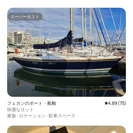
スーパーホスト
スーパーホスト
フェカンのボート・船舶
レビュー75件
4.89 (75)
快適なヨット
家族
·
ロケーション
·
駐車スペース