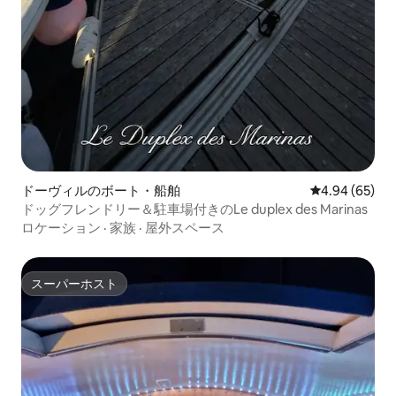
ドーヴィルのボート・船舶
レビュー65件
4.94 (65)
ドッグフレンドリー＆駐車場付きのLe duplex des Marinas
ロケーション
·
家族
·
屋外スペース
スーパーホスト
スーパーホスト