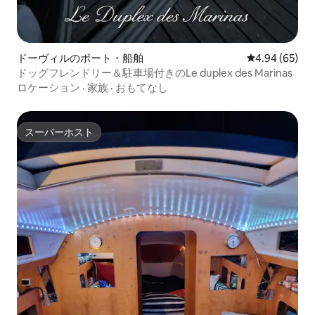
ドーヴィルのボート・船舶
レビュー65件
4.94 (65)
ドッグフレンドリー＆駐車場付きのLe duplex des Marinas
ロケーション
·
家族
·
おもてなし
スーパーホスト
スーパーホスト