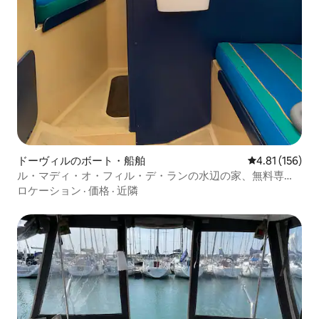
ドーヴィルのボート・船舶
レビュー156件
4.81 (156)
ル・マディ・オ・フィル・デ・ランの水辺の家、無料専用
駐車場付き
ロケーション
·
価格
·
近隣