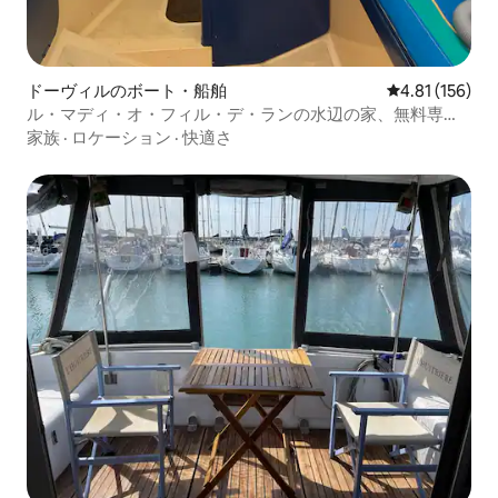
ドーヴィルのボート・船舶
レビュー156件
4.81 (156)
ル・マディ・オ・フィル・デ・ランの水辺の家、無料専用
駐車場付き
家族
·
ロケーション
·
快適さ