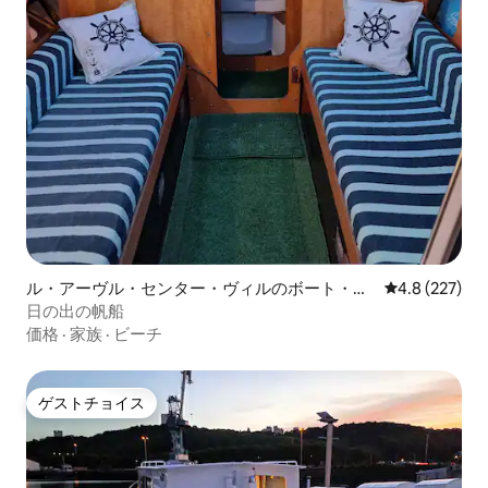
ル・アーヴル・センター・ヴィルのボート・船
レビュー227
4.8 (227)
舶
日の出の帆船
価格
·
家族
·
ビーチ
ゲストチョイス
ゲストチョイス