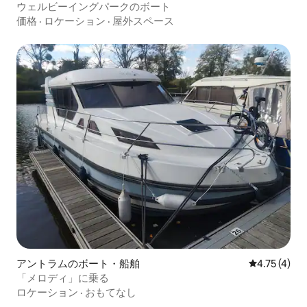
ウェルビーイングパークのボート
価格
·
ロケーション
·
屋外スペース
アントラムのボート・船舶
レビュー4件
4.75 (4)
「メロディ」に乗る
ロケーション
·
おもてなし