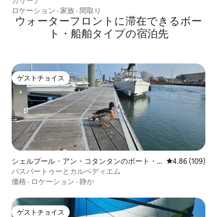
カリーナ
ロケーション
·
家族
·
間取り
ウォーターフロントに滞在できるボー
ト・船舶タイプの宿泊先
ゲストチョイス
ゲストチョイス
シェルブール・アン・コタンタンのボート・
レビュー109件
4.86 (109)
船舶
パスパートゥーとカルペディエム
価格
·
ロケーション
·
静か
ゲストチョイス
ゲストチョイス