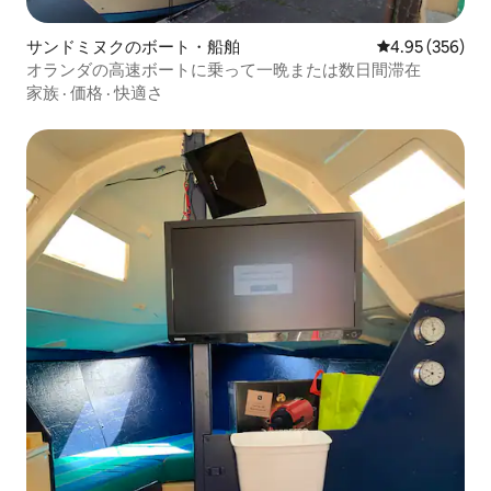
サンドミヌクのボート・船舶
レビュー356件
4.95 (356)
オランダの高速ボートに乗って一晩または数日間滞在
家族
·
価格
·
快適さ