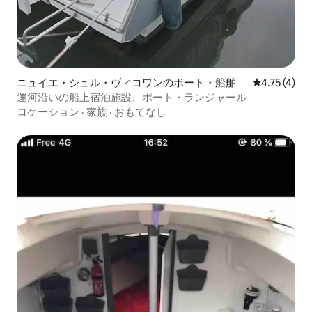
ニュイエ・シュル・ヴィコワンのボート・船舶
レビュー4件
4.75 (4)
運河沿いの船上宿泊施設、ポート・ランジャール
ロケーション
·
家族
·
おもてなし