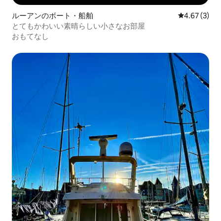
ルーアンのボート・船舶
レビュー3件
4.67 (3)
とてもかわいい素晴らしい小さなお部屋
おもてなし