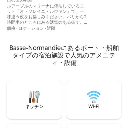
ルアーブルのマリーナに停泊しているヨ
ット「オ・ソレイユ・ルヴァン」で、一
味違う夜をお楽しみください。パリから2
時間半のところにある活気のある街で、
エトルタ、ドーヴィル、オンフルールか
価格
·
ロケーション
·
近隣
らそれほど遠くありません。ビーチと市
内中心部は近くにあります。 ボートに
は、2人用ベッドと2つのソファベッド、
Basse-Normandieにあるボート・船舶
テラスがあります。 水、コーヒー、紅茶
タイプの宿泊施設で人気のアメニテ
が含まれています。 ベッドリネンとタオ
ルが含まれています。 船内には電気、暖
ィ・設備
房があります。 船の近くの船長室にトイ
レ、シャワー、洗面台があります。
キッチン
Wi-Fi