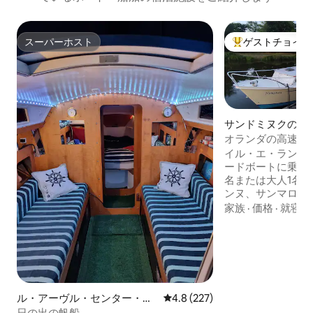
スーパーホスト
ゲストチョイス
スーパーホスト
大好評のゲストチ
サンドミヌクのボ
舶
オランダの高速ボ
は数日間滞在
イル・エ・ランス
ードボートに乗って
名または大人1名と
ンヌ、サンマロ／
＝ミッシェルの間。 ランニング、サ
家族
·
価格
·
就寝環
リング、ウォーキ
（すぐ隣でレンタ
好のロケーションです。 村に
ストランがあります
不自由な方には、
困難な場合がありま
ル・アーヴル・センター・ヴ
レビュー227件、5つ星中4.8
4.8 (227)
ロット下の高さ 1
ィルのボート・船舶
日の出の帆船
洗面台）