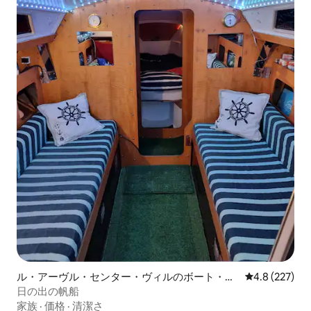
ル・アーヴル・センター・ヴィルのボート・船
レビュー227
4.8 (227)
舶
日の出の帆船
家族
·
価格
·
清潔さ