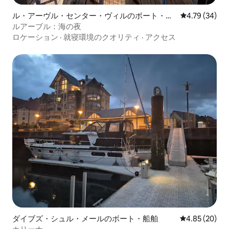
ル・アーヴル・センター・ヴィルのボート・船
レビュー34件
4.79 (34)
舶
ルアーブル：海の夜
ロケーション
·
就寝環境のクオリティ
·
アクセス
ダイブズ・シュル・メールのボート・船舶
レビュー20件
4.85 (20)