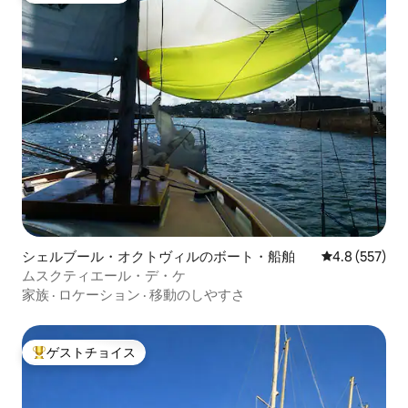
シェルブール・オクトヴィルのボート・船舶
レビュー557
4.8 (557)
ムスクティエール・デ・ケ
家族
·
ロケーション
·
移動のしやすさ
ゲストチョイス
大好評のゲストチョイスです。