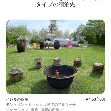
タイプの宿泊先
イレルの個室
レビュー108件
4.63 (108)
モン・サン＝ミッシェル湾での特別な一夜
ロケーション
·
家族
·
情報の正確さ