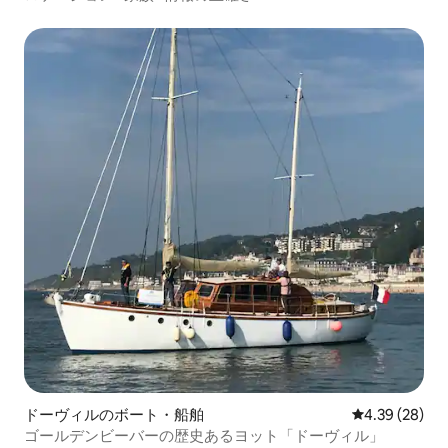
ドーヴィルのボート・船舶
レビュー28件
4.39 (28)
ゴールデンビーバーの歴史あるヨット「ドーヴィル」