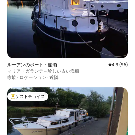
ルーアンのボート・船舶
レビュー96
4.9 (96)
マリア・ガランテ – 珍しい古い漁船
家族
·
ロケーション
·
近隣
ゲストチョイス
大好評のゲストチョイスです。