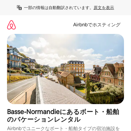
コ
一部の情報は自動翻訳されています。
原文を表示
ン
テ
ン
Airbnbでホスティング
ツ
に
ス
キ
ッ
プ
Basse-Normandieにあるボート・船舶
のバケーションレンタル
Airbnbでユニークなボート・船舶タイプの宿泊施設を