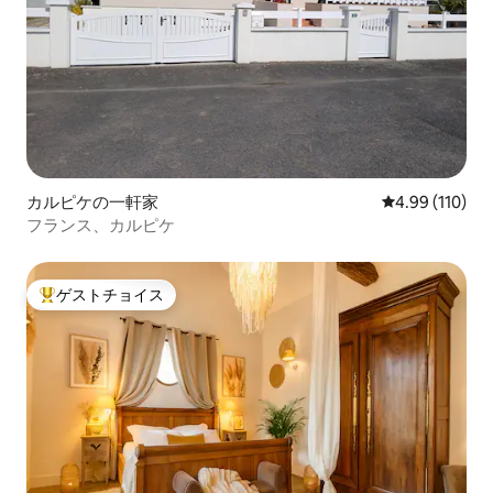
カルピケの一軒家
レビュー110件
4.99 (110)
フランス、カルピケ
ゲストチョイス
大好評のゲストチョイスです。