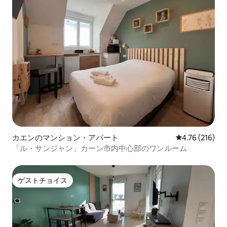
カエンのマンション・アパート
レビュー216件
4.76 (216)
「ル・サンジャン」カーン市内中心部のワンルーム
ゲストチョイス
ゲストチョイス