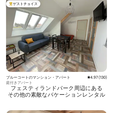
ゲストチョイス
大好評のゲストチョイスです。
ブルーコートのマンション・アパート
レビュー130件
4.97 (130)
庭付きアパート
フェスティランドパーク⁠周⁠辺⁠に⁠あ⁠る
そ⁠の⁠他⁠の素⁠敵⁠なバ⁠ケ⁠ー⁠シ⁠ョ⁠ン⁠レ⁠ン⁠タ⁠ル