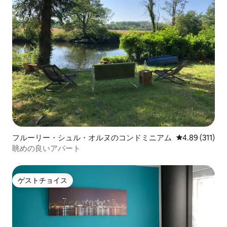
フルーリー・シュル・オルヌのコンドミニアム
レビュー311件
4.89 (311)
眺めの良いアパート
ゲストチョイス
ゲストチョイス