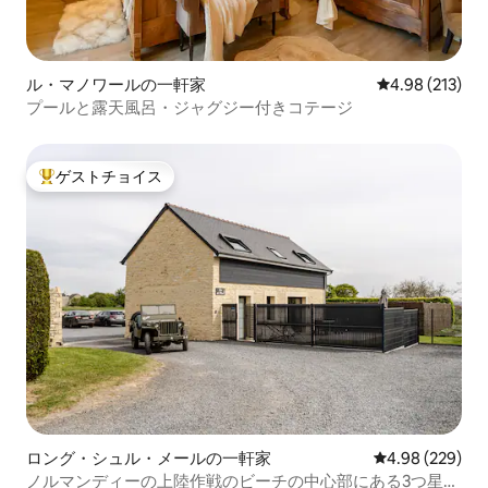
ル・マノワールの一軒家
レビュー213件
4.98 (213)
プールと露天風呂・ジャグジー付きコテージ
ゲストチョイス
大好評のゲストチョイスです。
ロング・シュル・メールの一軒家
レビュー229件
4.98 (229)
ノルマンディーの上陸作戦のビーチの中心部にある3つ星の