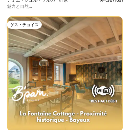
アミエ・シュル・ソルの一軒家
レビュー169件
4.96 (169)
魅力と自然...
ゲストチョイス
ゲストチョイス