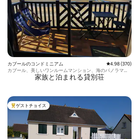
カブールのコンドミニアム
レビュー370件
4.98 (370)
カブール、美しいワンルームマンション、海のパノラマビ
家族と泊まれる貸別荘
ュー。
ゲストチョイス
大好評のゲストチョイスです。