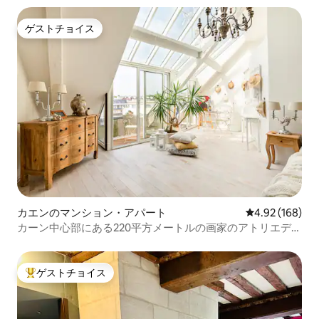
ゲストチョイス
ゲストチョイス
カエンのマンション・アパート
レビュー168件
4.92 (168)
カーン中心部にある220平方メートルの画家のアトリエデュ
プレックス
ゲストチョイス
大好評のゲストチョイスです。