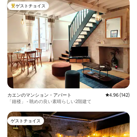
ゲストチョイス
大好評のゲストチョイスです。
カエンのマンション・アパート
レビュー142件
4.96 (142)
「鐘楼」 - 眺めの良い素晴らしい2階建て
ゲストチョイス
ゲストチョイス