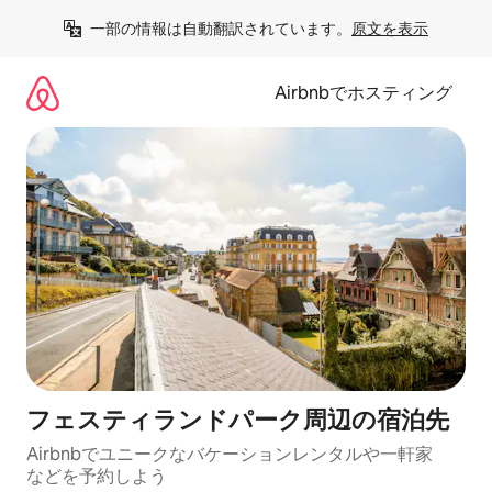
コ
一部の情報は自動翻訳されています。
原文を表示
ン
テ
ン
Airbnbでホスティング
ツ
に
ス
キ
ッ
プ
フェスティランドパーク⁠周⁠辺⁠の宿⁠泊⁠先
Airbnbでユニークなバ⁠ケ⁠ー⁠シ⁠ョ⁠ンレ⁠ン⁠タ⁠ルや一⁠軒⁠家
な⁠ど⁠を予⁠約⁠し⁠よ⁠う