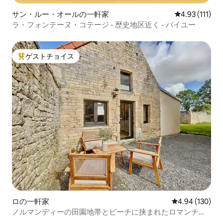
サン・ルー・オールの一軒家
レビュー111
4.93 (111)
ラ・フォンテーヌ・コテージ - 歴史地区近く - バイユー
ゲストチョイス
大好評のゲストチョイスです。
ロの一軒家
レビュー130件
4.94 (130)
ノルマンディーの田園地帯とビーチに挟まれたロマンチッ
クなコテージ