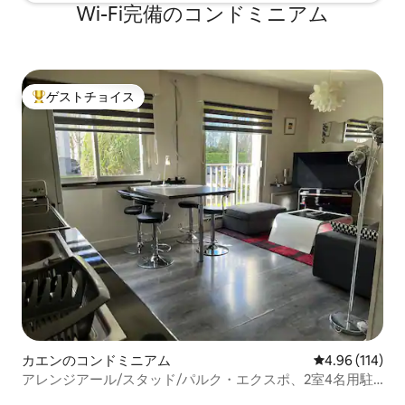
Wi-Fi完備のコンドミニアム
ゲストチョイス
大好評のゲストチョイスです。
カエンのコンドミニアム
レビュー114件
4.96 (114)
アレンジアール/スタッド/パルク・エクスポ、2室4名用駐
車場付き