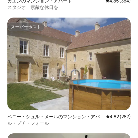
カエンのマンション・アパート
レビュー364件
4.85 (364)
スタジオ 素敵な休日を
スーパーホスト
スーパーホスト
ベニー・シュル・メールのマンション・アパ
レビュー287件
4.82 (287)
ート
ル・プチ・フォール