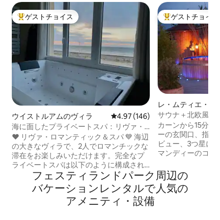
ゲストチョイス
ゲストチョイス
大好評のゲストチョイスです。
大好評のゲストチ
レ・ムティエ・ア
レのコテージ
サウナ＋北欧風呂
ウイストルアムのヴィラ
レビュー146件、5つ星中4.97
4.97 (146)
マビュー
カーンから15分
海に面したプライベートスパ：リヴァ・
ーの玄関口、指定
ロマンティック＆スパ
❤️ リヴァ・ロマンティック＆スパ 💙 海辺
ビュー、3つ星に
の大きなヴィラで、2人でロマンチックな
マンディーのコテ
滞在をお楽しみいただけます。完全なプ
コン付き）。屋外
ライベートスパは以下のように構成され
バス（年間365日
フェスティランドパーク⁠周⁠辺⁠の
ています： - 2階の屋外テラスにあるサウ
れない夕日が見ら
ナ。 - クロモセラピー付きの大型センサ
バ⁠ケ⁠ー⁠シ⁠ョ⁠ン⁠レ⁠ン⁠タ⁠ル⁠で人⁠気⁠の
私のヤギのいる畑
リーシャワー（115x180）（レインシャワ
ア⁠メ⁠ニ⁠テ⁠ィ⁠・⁠設⁠備
る散策コース、GR
ー）。 -海に面したバルネオセラピーバス
テンバイクトレイ
タブ。 - ハイドロマッサージベッド、メ
ト、カヌー、カヤ