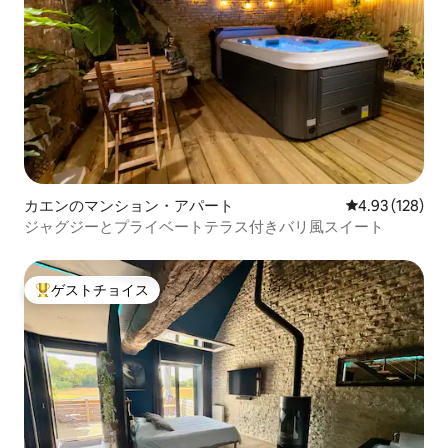
カエンのマンション・アパート
レビュー128件
4.93 (128)
ジャグジーとプライベートテラス付きバリ風スイート
ゲストチョイス
大好評のゲストチョイスです。