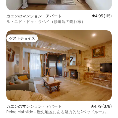
カエンのマンション・アパート
レビュー115
4.95 (115)
ル・ニド・ドゥ・ラベイ（修道院の隠れ家）
ゲストチョイス
ゲストチョイス
カエンのマンション・アパート
レビュー378件
4.79 (378)
Reine Mathilde – 歴史地区にある魅力的な2ベッドルームの
宿泊先