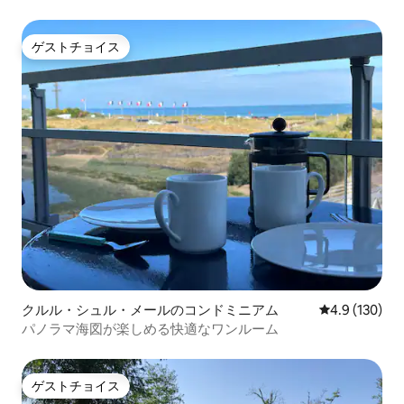
プレックス
ゲストチョイス
ゲストチョイス
クルル・シュル・メールのコンドミニアム
レビュー130
4.9 (130)
パノラマ海図が楽しめる快適なワンルーム
ゲストチョイス
ゲストチョイス