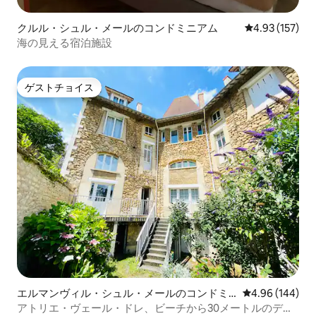
クルル・シュル・メールのコンドミニアム
レビュー157件
4.93 (157)
海の見える宿泊施設
ゲストチョイス
ゲストチョイス
エルマンヴィル・シュル・メールのコンドミ
レビュー144件
4.96 (144)
ニアム
アトリエ・ヴェール・ドレ、ビーチから30メートルのデュ