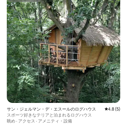
スーパーホスト
サン・ジェルマン・デ・エスールのログハウス
レビュー5
4.8 (5)
スポーツ好きなテリアと泊まれるログハウス
眺め
·
アクセス
·
アメニティ・設備