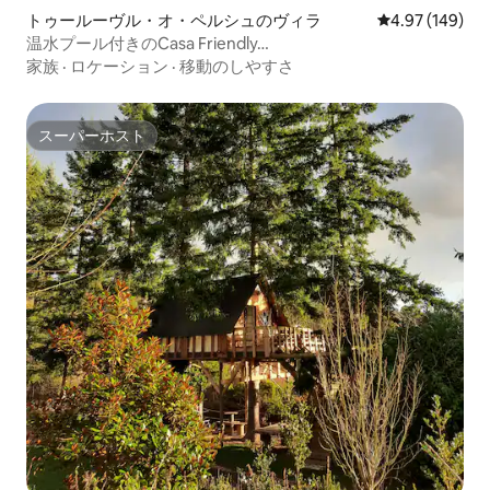
トゥールーヴル・オ・ペルシュのヴィラ
レビュー149件
4.97 (149)
温水プール付きのCasa Friendly…
家族
·
ロケーション
·
移動のしやすさ
スーパーホスト
スーパーホスト