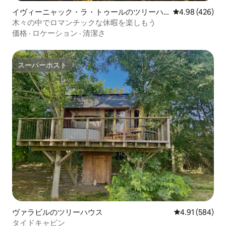
イヴィーニャック・ラ・トゥールのツリーハ
レビュー426件
4.98 (426)
ウス
木々の中でロマンチックな休暇を楽しもう
価格
·
ロケーション
·
清潔さ
スーパーホスト
スーパーホスト
ヴァラビルのツリーハウス
レビュー584件
4.91 (584)
タイドキャビン