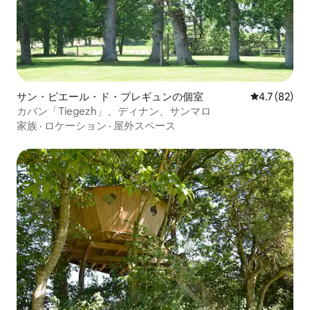
サン・ピエール・ド・プレギュンの個室
レビュー82
4.7 (82)
カバン「Tiegezh」、ディナン、サンマロ
家族
·
ロケーション
·
屋外スペース