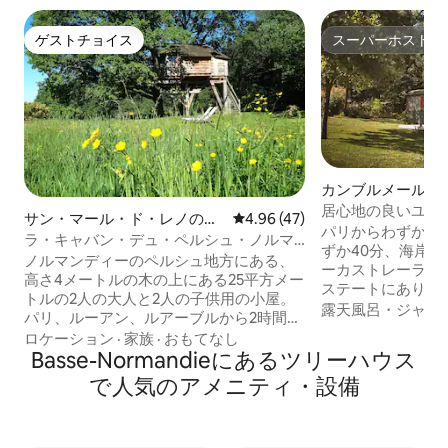
ゲストチョイス
スーパーホスト
ゲストチョイス
スーパーホスト
カンブルメールの
カー・RV
居心地の良いユニ
サン・マール・ド・レノのツ
レビュー47件、5つ星中4.96
4.96 (47)
Roulotte」
パリからわずか1時
リーハウス
ラ・キャバン・デュ・ペルシュ・ノルマ
ずか40分、海岸か
ンディーF
ノルマンディーのペルシュ地方にある、
ーカストレーラー
高さ4メートルの木の上にある25平方メー
ステートにあり、1
トルの2人の大人と2人の子供用の小屋。
ンゴ園の中心部に
露天風呂・ジャグ
パリ、ルーアン、ルアーブルから2時間、
改装されています
ル・マンから1時間、カーンから1時間30
ロケーション
·
家族
·
おもてなし
（日よけ、アームチ
分。Mortagne-au-Perche（レストラ
Basse-Normandieにあるツリーハウス
があり、庭園/リ
ン、あらゆる店舗）から7kmの場所にあ
で人気のアメニティ・設備
景色を眺めることができま
ります。自然の中にある快適な宿泊施設
朝食バスケット、
で、非常にアクセスが良いです。一年中
スン、マッサージ、ワ
オープン、冬は暖房付きの小屋：大きな
休： 1人あたり3