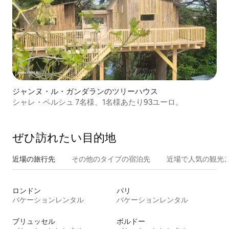
ジャンヌ・ル・ガンダランのツリーハウス
シャレ・ペルシュ 7名様、1名様あたり93ユーロ。
ぜひ訪⁠れ⁠た⁠い目⁠的⁠地
近場の旅行先
その他のタ⁠イ⁠プ⁠の宿⁠泊⁠先
近場で人気の観光
ロンドン
パリ
バケーションレンタル
バケーションレンタル
ブリュッセル
ボルドー