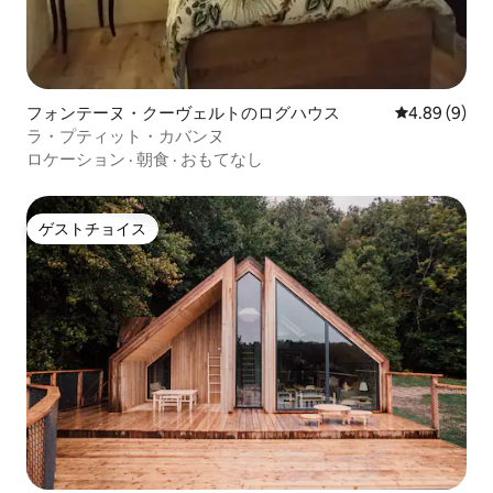
フォンテーヌ・クーヴェルトのログハウス
レビュー9件
4.89 (9)
ラ・プティット・カバンヌ
ロケーション
·
朝食
·
おもてなし
ゲストチョイス
ゲストチョイス