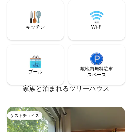
テラス、遊びに最適な美しい草原。カッ
ハーフボードオフ
プルや家族での滞在に理想的な場所。季
節を問わず滞在できる、居心地の良いデ
ザインのインテリア。
キッチン
Wi-Fi
敷地内無料駐⁠車
プール
ス⁠ペ⁠ー⁠ス
家族と泊まれるツリーハウス
ゲストチョイス
ゲストチョイス