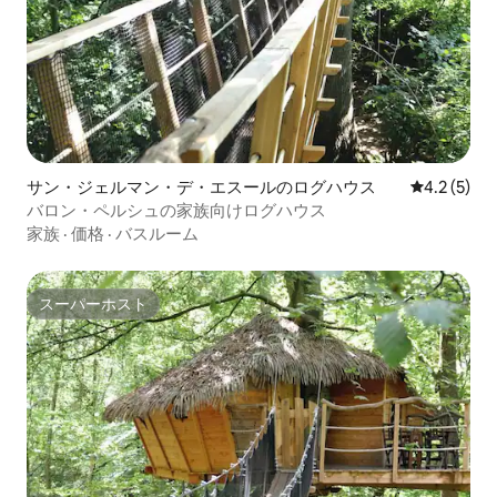
サン・ジェルマン・デ・エスールのログハウス
レビュー5
4.2 (5)
バロン・ペルシュの家族向けログハウス
家族
·
価格
·
バスルーム
スーパーホスト
スーパーホスト