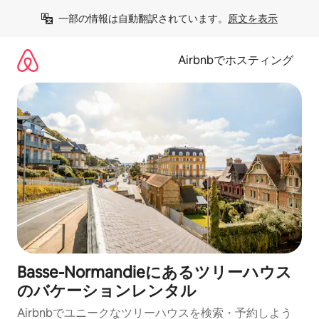
コ
一部の情報は自動翻訳されています。
原文を表示
ン
テ
ン
Airbnbでホスティング
ツ
に
ス
キ
ッ
プ
Basse-Normandieにあるツリーハウス
のバケーションレンタル
Airbnbでユニークなツリーハウスを検索・予約しよう