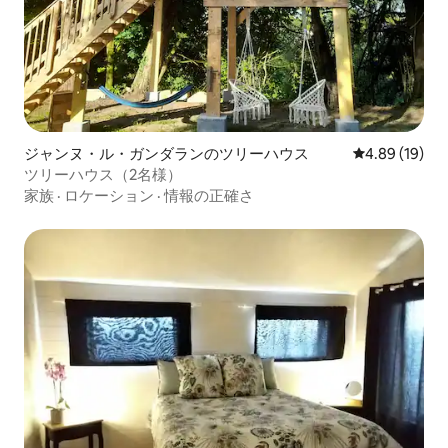
ジャンヌ・ル・ガンダランのツリーハウス
レビュー19件
4.89 (19)
ツリーハウス（2名様）
家族
·
ロケーション
·
情報の正確さ