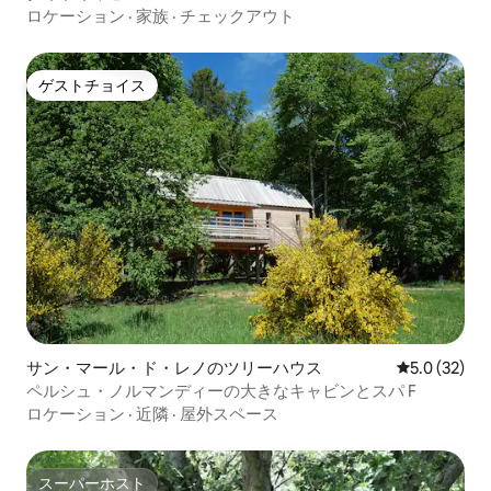
ロケーション
·
家族
·
チェックアウト
ゲストチョイス
ゲストチョイス
サン・マール・ド・レノのツリーハウス
レビュー32
5.0 (32)
ペルシュ・ノルマンディーの大きなキャビンとスパ F
ロケーション
·
近隣
·
屋外スペース
スーパーホスト