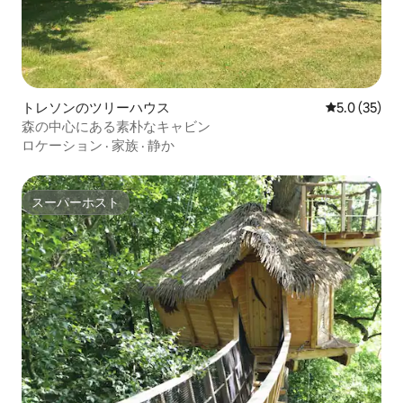
トレソンのツリーハウス
レビュー35
5.0 (35)
森の中心にある素朴なキャビン
ロケーション
·
家族
·
静か
スーパーホスト
スーパーホスト