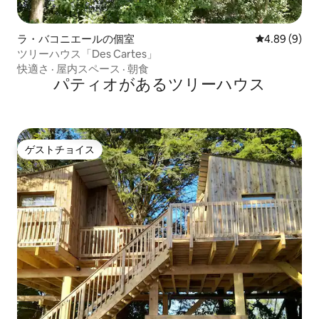
ラ・バコニエールの個室
レビュー9件
4.89 (9)
ツリーハウス「Des Cartes」
快適さ
·
屋内スペース
·
朝食
パティオがあるツリーハウス
ゲストチョイス
ゲストチョイス