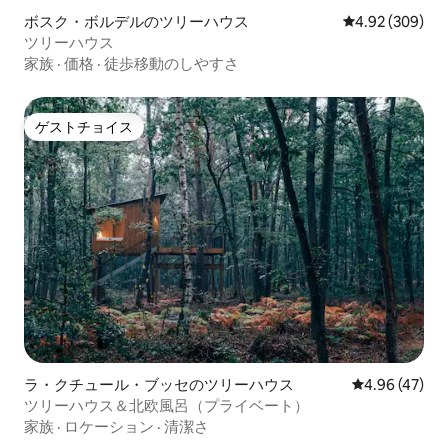
ボスク・ボルデルのツリーハウス
レビュー309件
4.92 (309)
ツリーハウス
家族
·
価格
·
徒歩移動のしやすさ
ゲストチョイス
ゲストチョイス
ラ・クチュール・ブッセのツリーハウス
レビュー47件
4.96 (47)
ツリーハウス＆北欧風呂（プライベート）
家族
·
ロケーション
·
清潔さ