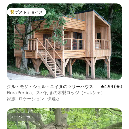
ゲストチョイス
大好評のゲストチョイスです。
クル・モジ・シュル・ユイヌのツリーハウス
レビュー96件
4.99 (96)
Flora Pertica、スパ付きの木製ロッジ（ペルシェ）
家族
·
ロケーション
·
快適さ
スーパーホスト
スーパーホスト