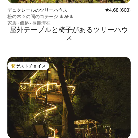
デュクレールのツリーハウス
レビュー603件
4.68 (603)
松の木々の間のコテージ 🌲🏕🌲
家族
·
価格
·
長期滞在
屋外テーブルと椅子があるツリーハウ
ス
ゲストチョイス
大好評のゲストチョイスです。