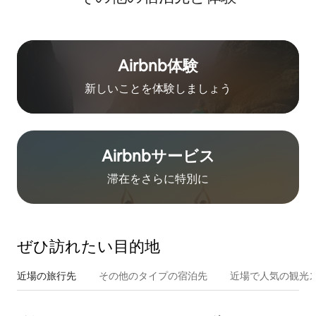
Airbnb体験
新しいことを体験しましょう
Airbnb⁠サ⁠ー⁠ビ⁠ス
滞在をさ⁠ら⁠に特⁠別⁠に
ぜひ訪⁠れ⁠た⁠い目⁠的⁠地
近場の旅行先
その他のタ⁠イ⁠プ⁠の宿⁠泊⁠先
近場で人気の観光