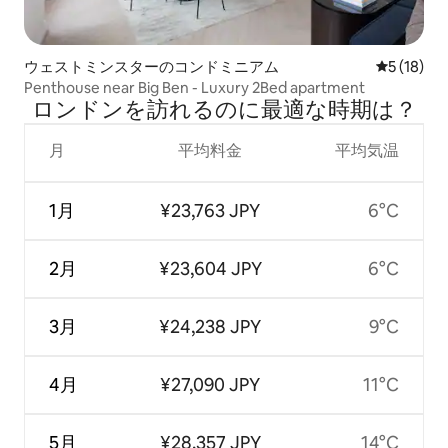
ウェストミンスターのコンドミニアム
レビュー1
5 (18)
Penthouse near Big Ben - Luxury 2Bed apartment
ロンドンを訪⁠れ⁠るの⁠に最⁠適⁠な時⁠期⁠は⁠？
月
平均料金
平均気温
1月
¥23,763 JPY
6°C
2月
¥23,604 JPY
6°C
3月
¥24,238 JPY
9°C
4月
¥27,090 JPY
11°C
5月
¥28,357 JPY
14°C