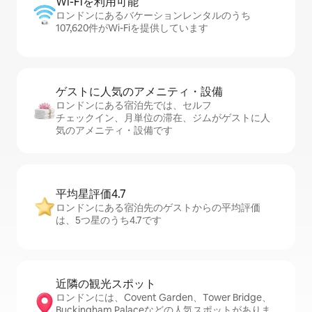
Wi-Fiを利⁠用⁠可⁠能
ロンドンにあるバケーションレンタルのうち
107,620件がWi-Fiを提供しています
ゲストに人⁠気⁠のア⁠メ⁠ニ⁠テ⁠ィ・設⁠備
ロンドンにある宿泊先では、セ⁠ル⁠フ
チ⁠ェ⁠ッ⁠ク⁠イ⁠ン、月単位の滞在、ジムがゲストに人
気のアメニティ・設備です
平均星評価4.7
ロンドンにある宿泊先のゲストからの平均評価
は、5つ星のうち4.7です
近隣の観光ス⁠ポ⁠ッ⁠ト
ロンドンには、Covent Garden、Tower Bridge、
Buckingham Palaceなどの人気スポットがありま