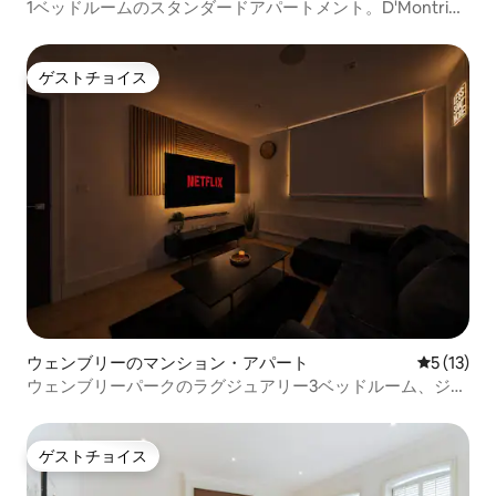
ン・アパート
1ベッドルームのスタンダードアパートメント。D'Montrio
によるGloucester Road
ゲストチョイス
ゲストチョイス
ウェンブリーのマンション・アパート
レビュー1
5 (13)
ウェンブリーパークのラグジュアリー3ベッドルーム、ジャ
グジー、ジム、10人宿泊可能
ゲストチョイス
ゲストチョイス