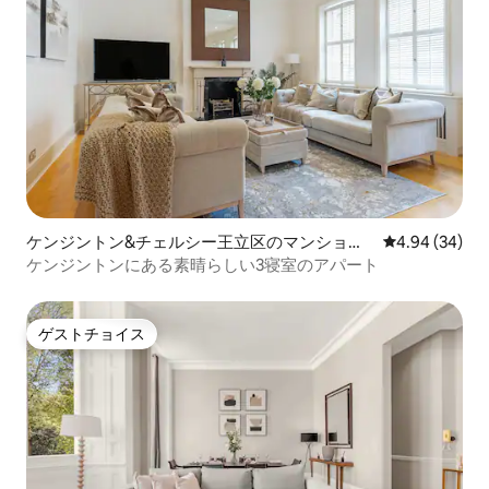
ケンジントン&チェルシー王立区のマンショ
レビュー34件
4.94 (34)
ン・アパート
ケンジントンにある素晴らしい3寝室のアパート
ゲストチョイス
ゲストチョイス