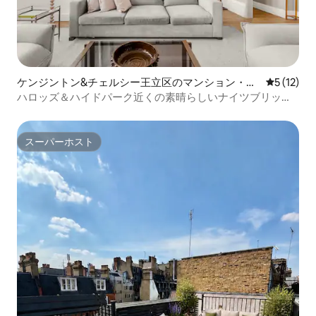
ケンジントン&チェルシー王立区のマンション・ア
レビュー1
5 (12)
パート
ハロッズ＆ハイドパーク近くの素晴らしいナイツブリッジ
のフラット
スーパーホスト
スーパーホスト