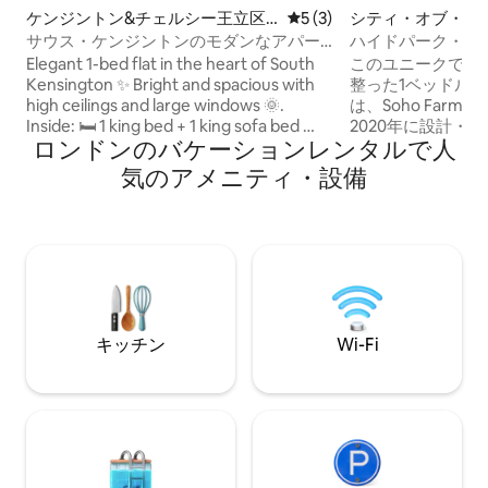
ケンジントン&チェルシー王立区
レビュー3件、5つ星中5つ
5 (3)
シティ・オブ・ウ
のマンション・アパート
スターの一軒家
サウス・ケンジントンのモダンなアパー
ハイドパーク・ノ
ト（バルコニー付き）
デザイナーズミュ
Elegant 1-bed flat in the heart of South
このユニークでス
Kensington ✨ Bright and spacious with
整った1ベッドル
high ceilings and large windows 🌞.
は、Soho Farm
Inside: 🛏 1 king bed + 1 king sofa bed 🛋
2020年に設計・
ロンドンのバケーションレンタルで人
Bright living room 🌿 Private furnished
石畳の路地にひっ
terrace 🍽 Modern, fully equipped
は、ハイドパーク
気のアメニティ・設備
kitchen 🛁 Sleek bathroom Nearby: 🚇 3
ングヒルのポート
min to Gloucester Road Station ☕ Cafés,
分です。モダンで
bakeries, restaurants 🖼 Museums &
と、エアコン付き
Kensington Gardens Perfect for work or
ゆったりとした眠
leisure in prime London.
Wi-Fi、Bulth
Carl Hanse
ーな隠れ家的な空
な宿泊施設ですの
キッチン
Wi-Fi
ように扱ってくだ