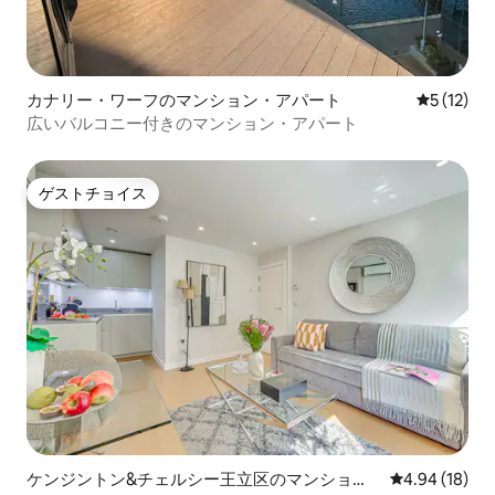
カナリー・ワーフのマンション・アパート
レビュー1
5 (12)
広いバルコニー付きのマンション・アパート
ゲストチョイス
ゲストチョイス
ケンジントン&チェルシー王立区のマンショ
レビュー18件
4.94 (18)