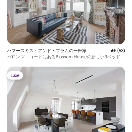
ハマースミス・アンド・フラムの一軒家
レビュー5
5 (53)
バロンズ・コートにあるBlossom Houseの新しい3ベッドル
ーム
Luxe
Luxe