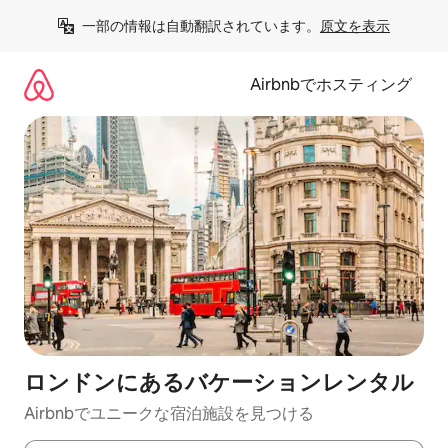
コ
一部の情報は自動翻訳されています。
原文を表示
ン
テ
ン
Airbnbでホスティング
ツ
に
ス
キ
ッ
プ
ロンドンにあるバケーションレンタル
Airbnbでユニークな宿泊施設を見つける