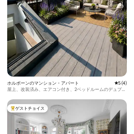
ホルボーンのマンション・アパート
レビュー
5 (4)
屋上、改装済み、エアコン付き、2ベッドルームのデュプレ
ックス｜大英博物館
ゲストチョイス
大好評のゲストチョイスです。