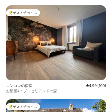
ゲストチョイス
大好評のゲストチョイスです。
コンコレの個室
レビュー100件
4.99 (100)
お部屋4：ブロセリアンドの森
ゲストチョイス
大好評のゲストチョイスです。