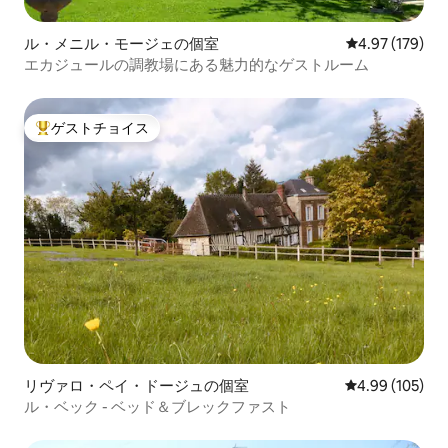
ル・メニル・モージェの個室
レビュー179件
4.97 (179)
エカジュールの調教場にある魅力的なゲストルーム
ゲストチョイス
大好評のゲストチョイスです。
リヴァロ・ペイ・ドージュの個室
レビュー105件
4.99 (105)
ル・ベック - ベッド＆ブレックファスト