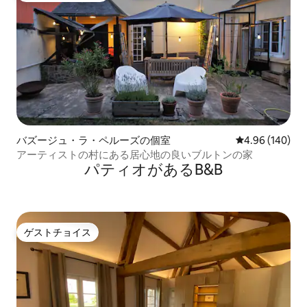
バズージュ・ラ・ペルーズの個室
レビュー140件
4.96 (140)
アーティストの村にある居心地の良いブルトンの家
パティオがあるB&B
ゲストチョイス
ゲストチョイス