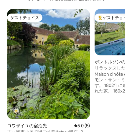
ゲストチョイス
ゲストチョイス
ゲストチョイス
大好評のゲストチ
ポントルソンの個
リラックスした滞
快適なお部屋
Maison d'hôte du
モン・サン・ミシ
す。 1802年に建てられた、丁寧に装飾さ
れた家。 160x200のキングサイズベッド
があるダブルルー
す。 庭とモンサンミッシェルの眺望が楽
しめるバルコニー。 イタリアンシ
ー、バスタブ、ト
ルーム。 冷蔵庫、ネスプレッソ、やかん
のあるスペース。 屋外の大きなジャグジ
ロワザイユの宿泊先
レビュー5件、5つ星中5.0
5.0 (5)
ー 朝食はご用意
古い風車小屋で過ごす穏やかな滞在- 2～6