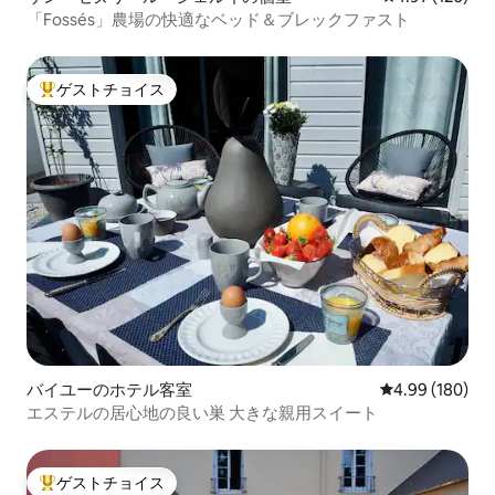
「Fossés」農場の快適なベッド＆ブレックファスト
ゲストチョイス
大好評のゲストチョイスです。
バイユーのホテル客室
レビュー180件
4.99 (180)
エステルの居心地の良い巣 大きな親用スイート
ゲストチョイス
大好評のゲストチョイスです。