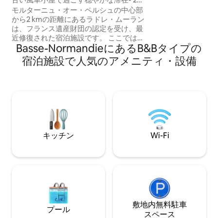
名様用のコテージ
モルターニュ・オー・ペルシュの中心部
から2 kmの距離にあるラドレ・ムーラン
は、フランス遺産財団の認定を受け、最
近修復された宿泊施設です。 ここでは夜
Basse-NormandieにあるB&Bタイプの
が穏やかです。生活もです。2ヘクタール
の公園の静けさと素晴らしい木々をお楽
宿泊施設で人気のアメニティ・設備
しみいただけます。 この魔法のような穏
やかな場所のオーナーであるXtineがそこ
にいる場合は、庭、公園、バーベキュー
を一緒に使うことになります。
Mortagneまで5分 ベルームまで15分 ペル
シュ、古い風車小屋とその川を発見する
のに最適です。またお会いできるのを楽
しみにしています！
キッチン
Wi-Fi
敷地内無料駐⁠車
プール
ス⁠ペ⁠ー⁠ス