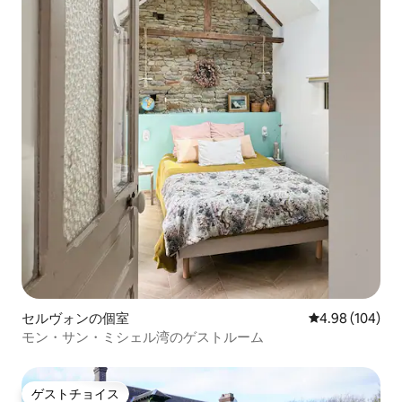
セルヴォンの個室
レビュー104件
4.98 (104)
モン・サン・ミシェル湾のゲストルーム
ゲストチョイス
ゲストチョイス