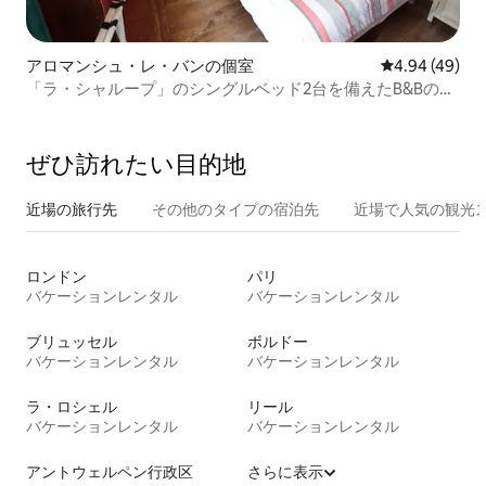
アロマンシュ・レ・バンの個室
レビュー49件
4.94 (49)
「ラ・シャループ」のシングルベッド2台を備えたB&Bのお
部屋
ぜひ訪⁠れ⁠た⁠い目⁠的⁠地
近場の旅行先
その他のタ⁠イ⁠プ⁠の宿⁠泊⁠先
近場で人気の観光
ロンドン
パリ
バケーションレンタル
バケーションレンタル
ブリュッセル
ボルドー
バケーションレンタル
バケーションレンタル
ラ・ロシェル
リール
バケーションレンタル
バケーションレンタル
アントウェルペン行政区
さらに表示