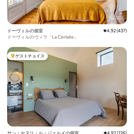
ドーヴィルの個室
レビュー437件
4.92 (437)
ドーヴィルのヴィラ「La Cerisée」
ゲストチョイス
大好評のゲストチョイスです。
サン・セヌリ・ル・ジェルイの個室
レビュー126件
4.97 (126)