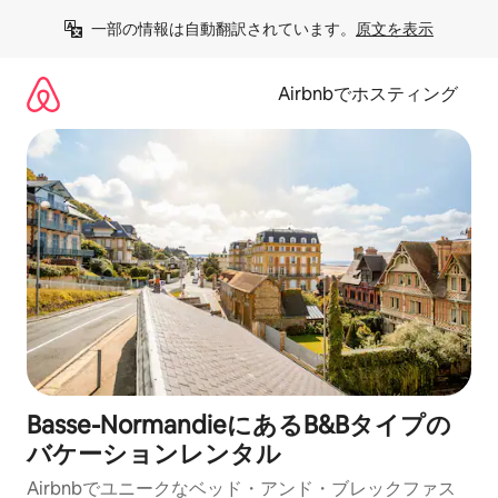
コ
一部の情報は自動翻訳されています。
原文を表示
ン
テ
ン
Airbnbでホスティング
ツ
に
ス
キ
ッ
プ
Basse-NormandieにあるB&Bタイプの
バケーションレンタル
Airbnbでユニークなベッド・アンド・ブレックファス