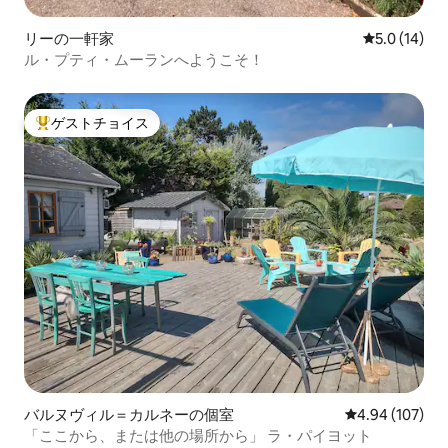
リーの一軒家
レビュー14
5.0 (14)
ル・プティ・ムーランへようこそ！
ゲストチョイス
大好評のゲストチョイスです。
バルヌヴィル＝カルネーの個室
レビュー107件
4.94 (107)
「ここから、または他の場所から」 ラ・パイヨット