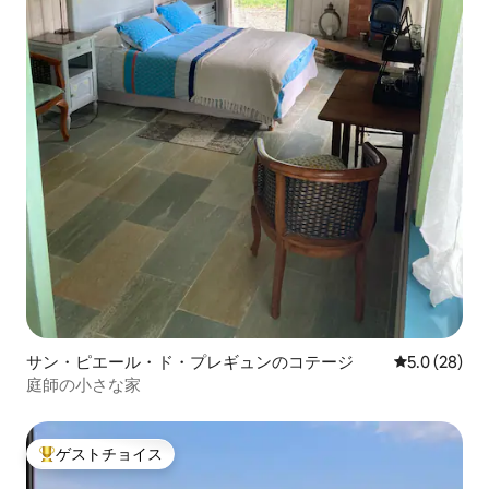
サン・ピエール・ド・プレギュンのコテージ
レビュー28
5.0 (28)
庭師の小さな家
ゲストチョイス
大好評のゲストチョイスです。