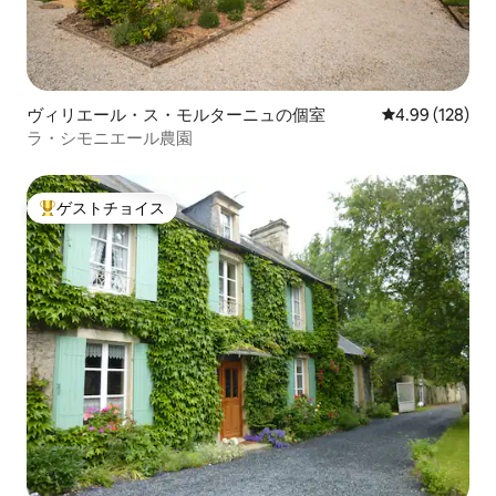
ヴィリエール・ス・モルターニュの個室
レビュー128件
4.99 (128)
ラ・シモニエール農園
ゲストチョイス
大好評のゲストチョイスです。