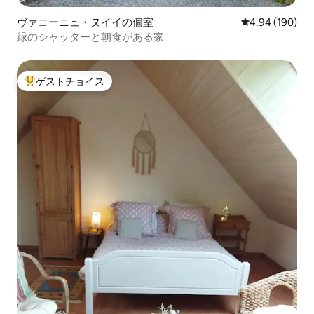
ヴァコーニュ・ヌイイの個室
レビュー190件
4.94 (190)
緑のシャッターと朝食がある家
ゲストチョイス
大好評のゲストチョイスです。