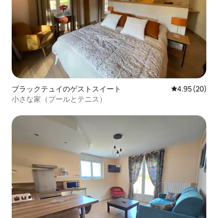
ブラックテュイのゲストスイート
レビュー20件
4.95 (20)
小さな家（プールとテニス）