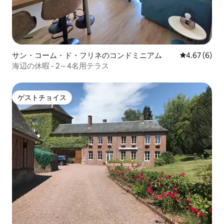
サン・コーム・ド・フリネのコンドミニアム
レビュー6件
4.67 (6)
海辺の休暇 - 2～4名用テラス
ゲストチョイス
ゲストチョイス