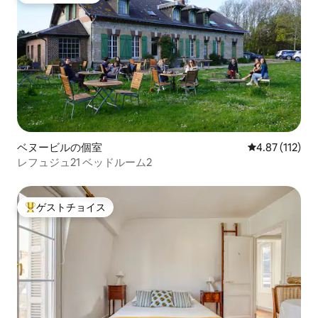
ベヌービルの個室
レビュー112
4.87 (112)
レフュジュ21 ベッドルーム2
ゲストチョイス
大好評のゲストチョイスです。