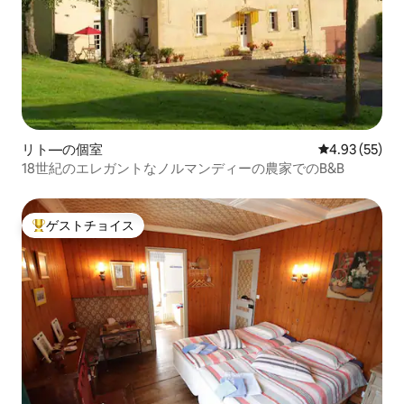
リト―の個室
レビュー55件
4.93 (55)
18世紀のエレガントなノルマンディーの農家でのB&B
ゲストチョイス
大好評のゲストチョイスです。