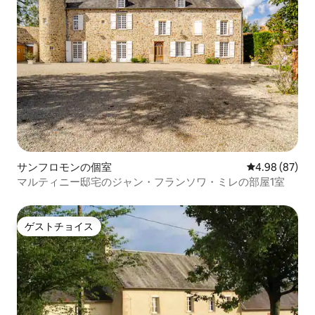
サンフロモンの個室
レビュー87件
4.98 (87)
マルティニー邸宅のジャン・フランソワ・ミレの部屋1室
ゲストチョイス
ゲストチョイス