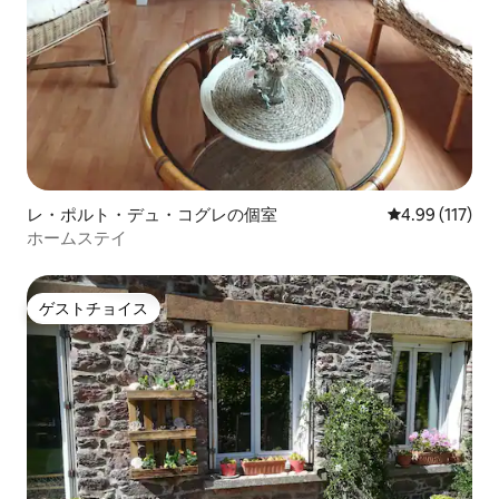
レ・ポルト・デュ・コグレの個室
レビュー117件
4.99 (117)
ホームステイ
ゲストチョイス
ゲストチョイス