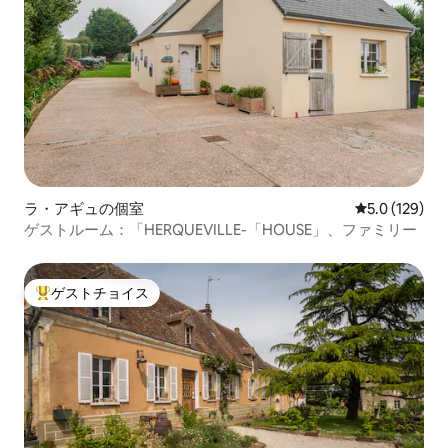
ラ・アギュの個室
レビュー129
5.0 (129)
ゲストルーム：「HERQUEVILLE-「HOUSE」、ファミリー
ゲストチョイス
大好評のゲストチョイスです。