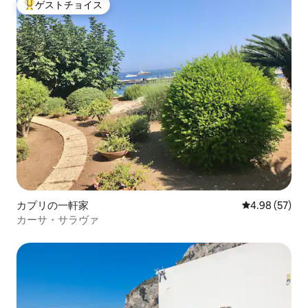
ゲストチョイス
大好評のゲストチョイスです。
カプリの一軒家
レビュー57件
4.98 (57)
カーサ・サラヴァ