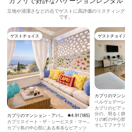
カプリで好評なバケーションレンタル
立地や清潔さなどの点でゲストに高評価のリスティング
です。
ゲストチョイス
ゲストチョイス
ゲストチョイス
ゲストチョイス
カプリのマンショ
ベルヴェデーレの
ント
カプリのピアッツ
分の、明るく静か
カプリのマンション・アパー
レビュー185件、5つ星中4.91
4.91 (185)
リの町の中心部、
ト
カプリスイート・ザ・シービスタ・マー
そしてファラリオ
レ・イン・ピアッツェッタ
カプリ島の中心部にある有名なピアッツ
を眺めることがで