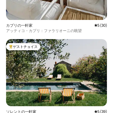
カプリの一軒家
レビュー3
5 (30)
アッティコ・カプリ：ファラリオーニの眺望
ゲストチョイス
大好評のゲストチョイスです。
ソレントの一軒家
レビュー3
5 (39)