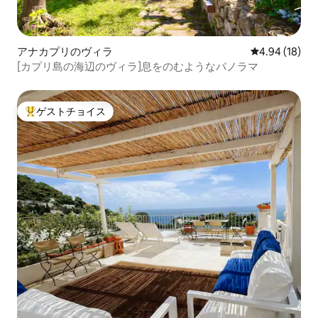
アナカプリのヴィラ
レビュー18件
4.94 (18)
[カプリ島の海辺のヴィラ]息をのむようなパノラマ
ゲストチョイス
大好評のゲストチョイスです。