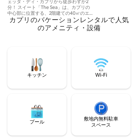
ェッタ・ディ・カプリから徒歩わずか2
ルーム2室、バス
分！ スイート「The Sea」は、カプリの
そして明るいリビ
中心部に位置する、2階建ての40㎡のエレ
広々とした涼しい
カプリのバケーションレンタルで人気
ガントな海の景色が見えるスイートで、
ています。リラッ
あらゆる快適さを備えています。古代の
のアメニティ・設備
のに最適です。周
アーチ型天井が建築を縁取り、現代美術
所です。2つのマリ
のインスタレーション、Netflixにアクセ
す。アクセスは、
スできるHDと4Kテレビが備わっていま
ありがちな約60
す。素晴らしい共用テラスからは、マリ
ーナ・ピッコラ湾と、世界のリビングル
ームとして知られる有名なカプリのピア
ッツェッタの景色を楽しむことができま
す！
キッチン
Wi-Fi
敷地内無料駐⁠車
プール
ス⁠ペ⁠ー⁠ス