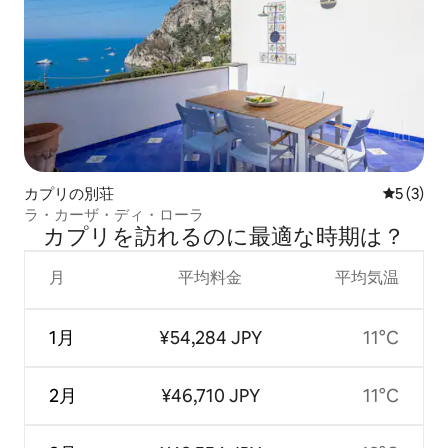
カプリの別荘
レビュー
5 (3)
ラ・カーザ・ディ・ローラ
カプリを訪⁠れ⁠るの⁠に最⁠適⁠な時⁠期⁠は⁠？
月
平均料金
平均気温
1月
¥54,284 JPY
11°C
2月
¥46,710 JPY
11°C