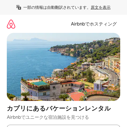
コ
一部の情報は自動翻訳されています。
原文を表示
ン
テ
ン
Airbnbでホスティング
ツ
に
ス
キ
ッ
プ
カプリにあるバケーションレンタル
Airbnbでユニークな宿泊施設を見つける