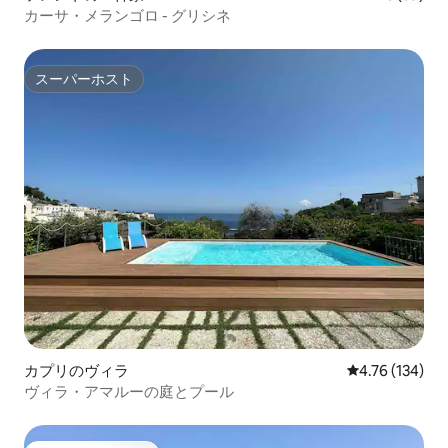
カーサ・メランゴロ - グリシネ
スーパーホスト
スーパーホスト
カプリのヴィラ
レビュー134件
4.76 (134)
ヴィラ・アマルーの庭とプール