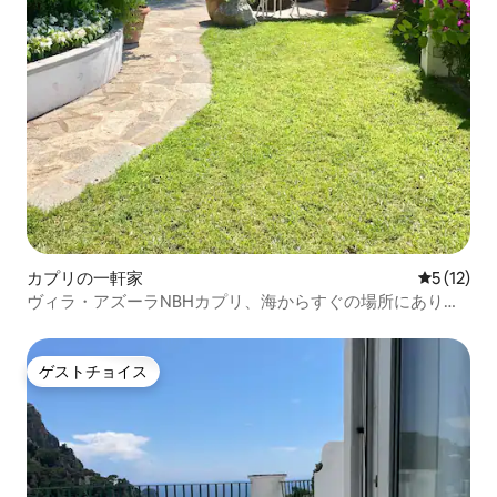
カプリの一軒家
レビュー1
5 (12)
ヴィラ・アズーラNBHカプリ、海からすぐの場所にありま
す...
ゲストチョイス
ゲストチョイス