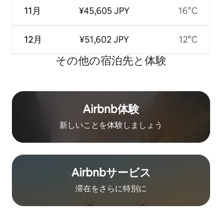
11月
¥45,605 JPY
16°C
12月
¥51,602 JPY
12°C
その他の宿⁠泊⁠先と体⁠験
Airbnb体験
新しいことを体験しましょう
Airbnb⁠サ⁠ー⁠ビ⁠ス
滞在をさ⁠ら⁠に特⁠別⁠に