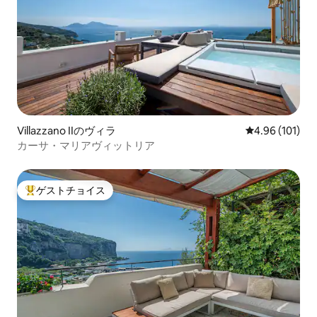
Villazzano IIのヴィラ
レビュー101件
4.96 (101)
カーサ・マリアヴィットリア
ゲストチョイス
大好評のゲストチョイスです。