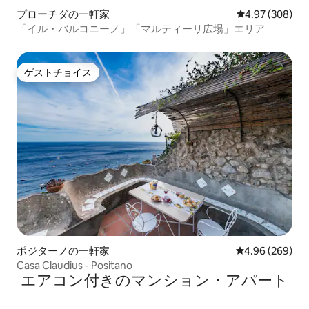
プローチダの一軒家
レビュー308件
4.97 (308)
「イル・バルコニーノ」「マルティーリ広場」エリア
ゲストチョイス
ゲストチョイス
ポジターノの一軒家
レビュー269件
4.96 (269)
Casa Claudius - Positano
エアコン付きのマンション・アパート