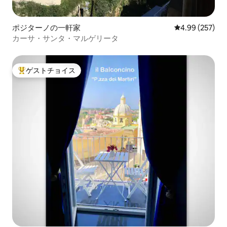
ポジターノの一軒家
レビュー257件
4.99 (257)
カーサ・サンタ・マルゲリータ
ゲストチョイス
大好評のゲストチョイスです。