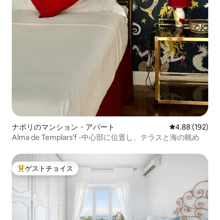
ナポリのマンション・アパート
レビュー192件
4.88 (192)
Alma de Templars'f -中心部に位置し、テラスと海の眺め
ゲストチョイス
大好評のゲストチョイスです。