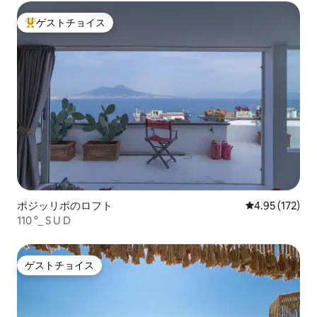
ゲストチョイス
大好評のゲストチョイスです。
ポジッリポのロフト
レビュー172件
4.95 (172)
110 °_ S U D
ゲストチョイス
ゲストチョイス