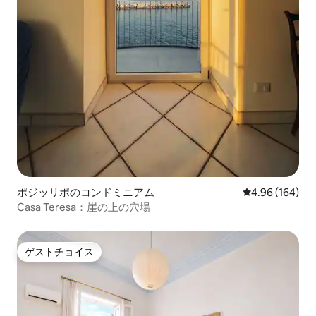
ポジッリポのコンドミニアム
レビュー164件
4.96 (164)
Casa Teresa：崖の上の穴場
ゲストチョイス
ゲストチョイス