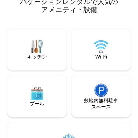
バ⁠ケ⁠ー⁠シ⁠ョ⁠ン⁠レ⁠ン⁠タ⁠ル⁠で人⁠気⁠の
泊施設にアクセスする⚠には、外部階段
（3km） アマルフ
ア⁠メ⁠ニ⁠テ⁠ィ⁠・⁠設⁠備
を20段下りる必要があります。階段は簡
ニ（1 Km） ポジ
単で安全ですが、ゲストのみなさまに十
（2.5キロ） カ
分にご理解いただくために事前にお伝え
しておきます。 こちらの2階建ての宿泊施
設は、約120平方メートルの広さがあり、
素晴らしい海の景色を眺めることができ
る広々としたテラスとバルコニーも備え
ています。明るいアパートで、すべての
キッチン
Wi-Fi
部屋から海が見え、自然に囲まれた平和
な環境にあります。設備は次のとおりで
す。 専用の入り口 ・寝室3室 バスルーム3
室 リビングルーム キッチン バルコニー
テラス 下層階： 1つ目のベッドルームに
は、快適な新しいダブルベッド、木製ハ
ンガー付きの2ドアワードローブ、椅子付
きの海を望むデスク、リモートワークに
敷地内無料駐⁠車
プール
最適な最適なWi-Fi接続のための専用ルー
ス⁠ペ⁠ー⁠ス
ターが備わっています。お部屋にはベッ
ドリネン、追加の枕、春用と冬用の両方
の毛布が備わっています。この部屋に隣
接しているバスルームには、ウォークイ
ンシャワー、タオル、石鹸、シャワージ