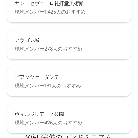
サン・セヴェーロ礼拝堂美術館
ることができます。この部屋にはシャワ
ーのない専用バスルームもありますが、
現地メンバー1,425人のおすすめ
ビデとタオルが備わっています。 その他
の快適さ： エアコンはすべての部屋にあ
ります リビングと寝室の両方からアクセ
スできるテラスは、この家のハイライト
です。海が見える屋外エリアには、4 ～8
アラゴン城
人用のテーブル、新しいクッション付き
現地メンバー278人のおすすめ
屋外ソファ、サンラウンジャー、ビーチ
チェア、バーベキューがあります。 テラ
スの隣にある噴水付きバルコニーには、
バケツ、ほうき、ちりとりが備わってい
ます。 芸術愛好家の方は、家中に飾られ
ピアッツァ・ダンテ
ている絵画をお楽しみいただけます。さ
らに、家の近くにある専用小道を通る
現地メンバー131人のおすすめ
と、有名なカヴァ・デッリ・イゾラビー
チにすぐに行けます。 家全体、テラス、
バルコニーはゲスト専用です。
ヴィルジリアーノ公園
現地メンバー426人のおすすめ
Wi-Fi完備のコンドミニアム