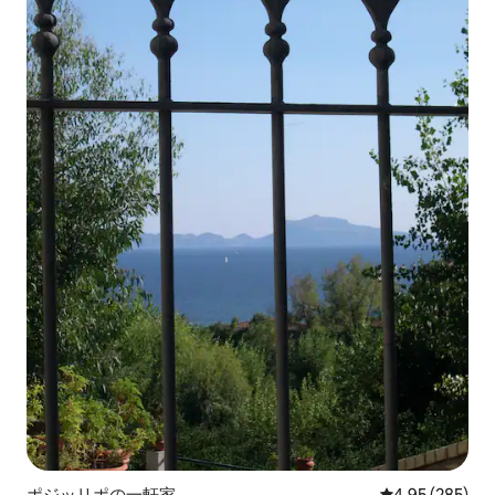
ポジッリポの一軒家
レビュー285件
4.95 (285)