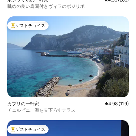
眺めの良い庭園付きヴィラのポジリポ
ゲストチョイス
大好評のゲストチョイスです。
カプリの一軒家
レビュー129件
4.98 (129)
チェルビニ、海を見下ろすテラス
ゲストチョイス
大好評のゲストチョイスです。