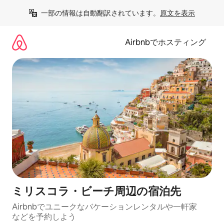
コ
一部の情報は自動翻訳されています。
原文を表示
ン
テ
ン
Airbnbでホスティング
ツ
に
ス
キ
ッ
プ
ミリスコラ・ビーチ⁠周⁠辺⁠の宿⁠泊⁠先
Airbnbでユニークなバ⁠ケ⁠ー⁠シ⁠ョ⁠ンレ⁠ン⁠タ⁠ルや一⁠軒⁠家
な⁠ど⁠を予⁠約⁠し⁠よ⁠う