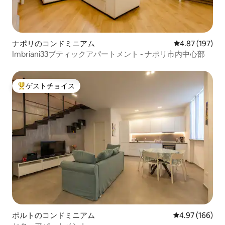
ナポリのコンドミニアム
レビュー197件
4.87 (197)
Imbriani33ブティックアパートメント - ナポリ市内中心部
ゲストチョイス
大好評のゲストチョイスです。
ポルトのコンドミニアム
レビュー166件
4.97 (166)