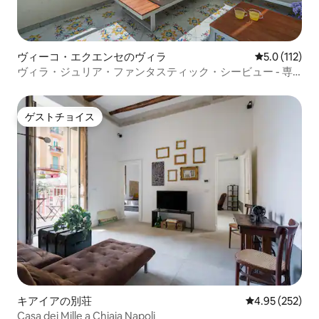
ヴィーコ・エクエンセのヴィラ
レビュー112
5.0 (112)
ヴィラ・ジュリア・ファンタスティック・シービュー - 専
用の海道
ゲストチョイス
ゲストチョイス
キアイアの別荘
レビュー252件
4.95 (252)
Casa dei Mille a Chiaia Napoli