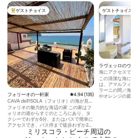
ゲストチョイス
ゲストチョイス
大好評のゲストチョイスです。
ゲストチョイス
ラヴェッロのヴィ
海にアクセスできる
場☀️ラヴェッロの
この清潔な海にア
は、アマルフィ海
ラーニの間／海沿
フォリーオの一軒家
レビュー135件、5つ星中4.94
4.94 (135)
やオレンジの庭園
CAVA dell'ISOLA（フォリオ）の海が見え
広々とした日光浴
るアパート• Elowen
フォリオの魅力的な海辺の家 この家はフ
直接アクセスできます。 3名様
ォリオの港からすぐのところにあり、タ
です。駐車場は追
クシーでわずか5分、またはバスで簡単に
けます。 レンタル料金には、電気、リネ
アクセスでき、バス停まで徒歩わずか2分
ン、タオル、Wi-
ミリスコラ・ビーチ⁠周⁠辺⁠の
です。お車でお越しの方には、小型車用
います。 ★ 消毒と衛生管理の訓練を受け
の無料駐車場をご用意しております。 宿
た清掃チーム。 ⦿ 距離： ラヴェッロ