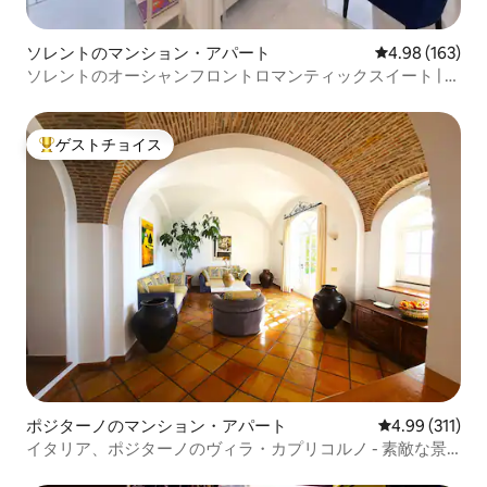
ソレントのマンション・アパート
レビュー163件
4.98 (163)
ソレントのオーシャンフロントロマンティックスイート | シ
ーブリーズ
ゲストチョイス
大好評のゲストチョイスです。
ポジターノのマンション・アパート
レビュー311件
4.99 (311)
イタリア、ポジターノのヴィラ・カプリコルノ - 素敵な景
色