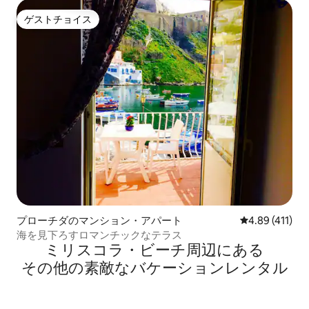
ゲストチョイス
ゲストチョイス
プローチダのマンション・アパート
レビュー411件
4.89 (411)
海を見下ろすロマンチックなテラス
ミリスコラ・ビーチ⁠周⁠辺⁠に⁠あ⁠る
そ⁠の⁠他⁠の素⁠敵⁠なバ⁠ケ⁠ー⁠シ⁠ョ⁠ン⁠レ⁠ン⁠タ⁠ル