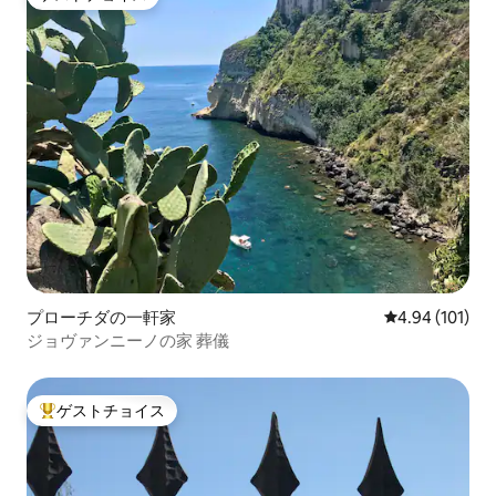
ゲストチョイス
プローチダの一軒家
レビュー101件
4.94 (101)
ジョヴァンニーノの家 葬儀
ゲストチョイス
大好評のゲストチョイスです。