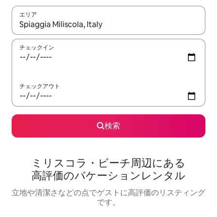
エリア
検索結果が表示されたら、上下の矢印キーを使って移動するか、
チェックイン
チェックアウト
検索
ミリスコラ・ビーチ⁠周⁠辺⁠に⁠あ⁠る
高⁠評⁠価⁠のバ⁠ケ⁠ー⁠シ⁠ョ⁠ン⁠レ⁠ン⁠タ⁠ル
立地や清潔さなどの点でゲストに高評価のリスティング
です。