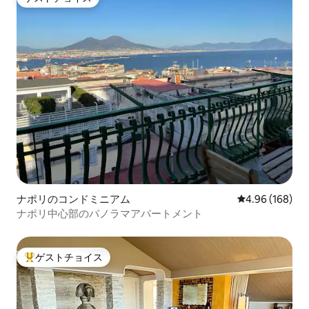
ゲストチョイス
ナポリのコンドミニアム
レビュー168件
4.96 (168)
ナポリ中心部のパノラマアパートメント
ゲストチョイス
大好評のゲストチョイスです。