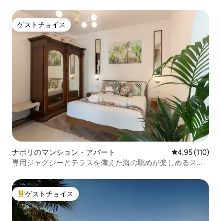
ゲストチョイス
ゲストチョイス
ナポリのマンション・アパート
レビュー110件
4.95 (110)
専用ジャグジーとテラスを備えた海の眺めが楽しめるスイ
ート
ゲストチョイス
大好評のゲストチョイスです。