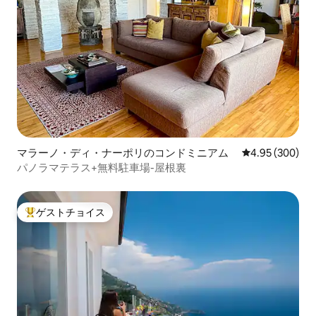
マラーノ・ディ・ナーポリのコンドミニアム
レビュー300件
4.95 (300)
パノラマテラス+無料駐車場-屋根裏
ゲストチョイス
大好評のゲストチョイスです。