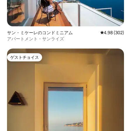
サン・ミケーレのコンドミニアム
レビュー302件
4.98 (302)
アパートメント・サンライズ
ゲストチョイス
ゲストチョイス