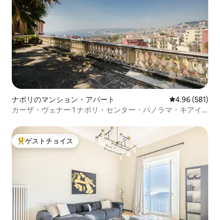
ナポリのマンション・アパート
レビュー581件
4.96 (581)
カーザ・ヴェナー 1 ナポリ・センター・パノラマ・キアイ
ア
ゲストチョイス
大好評のゲストチョイスです。