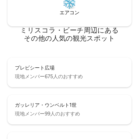
ェル、シャンプー、歯磨き粉が備わって
います。 上階： 数段上がると、リビング
エアコン
ルームにつながり、海の景色が一望でき
ます。このエリアには、快適なソファベ
ッド、スマートテレビ、エアコン、冷凍
ミリスコラ・ビーチ⁠周⁠辺⁠に⁠あ⁠る
庫付き冷蔵庫、6人用のダイニングテーブ
ル、カトラリー、鍋、グラスなど、必要
そ⁠の⁠他⁠の人⁠気⁠の観⁠光⁠ス⁠ポ⁠ッ⁠ト
な調理器具がすべて揃った大きな食器棚
があります。 リビングには、大きなオー
ブンと調理用品（塩、油、砂糖、コーヒ
ー、コショウ、酢）を備えた小さな海の
眺望が楽しめるキッチン、洗濯用品と清
プレビシート広場
掃用品が入ったキャビネットもありま
現地メンバー675人のおすすめ
す。 リビングルームの隣にはさらに2つの
ベッドルームがあり、それぞれに新しく
快適なダブルベッドが備わっており、カ
ヴァデリゾラの素晴らしい景色を眺める
ことができます。 1つ目の寝室には4ドア
ガッレリア・ウンベルト1世
のワードローブとベッドリネンが備わっ
ており、隣接するバスルームにはシャワ
現地メンバー99人のおすすめ
ーキャビンが備わっています。 2つ目の寝
室は広々としており、4つのドアのワード
ローブがあります。必要に応じて7人目の
方のために追加のベビーベッドを収納す