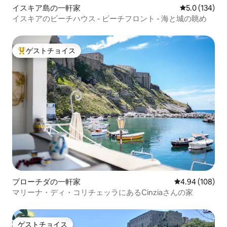
イスキア島の一軒家
レビュー134
5.0 (134)
イスキアのビーチハウス - ビーチフロント - 海と城の眺め
ゲストチョイス
大好評のゲストチョイスです。
プローチダの一軒家
レビュー108件
4.94 (108)
マリーナ・ディ・コリチェッラにあるCinziaさんの家
ゲストチョイス