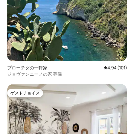
プローチダの一軒家
レビュー101件
4.94 (101)
ジョヴァンニーノの家 葬儀
ゲストチョイス
ゲストチョイス