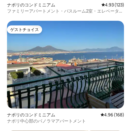
ナポリのコンドミニアム
レビュー123件
4.93 (123)
ファミリーアパートメント・バスルーム2室・エレベータ
ー・歴史地区
ゲストチョイス
ゲストチョイス
ナポリのコンドミニアム
レビュー168件
4.96 (168)
ナポリ中心部のパノラマアパートメント