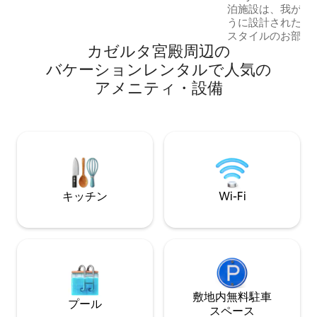
泊施設は、我が家
共有キッチンがあります。 エレベーター
うに設計された、
はありませんので、歩いて上がる必要が
スタイルのお部屋です。 Via Fer
あります。
カゼルタ宮殿⁠周⁠辺⁠の
に位置し、歴史的
ばという絶好のロ
バ⁠ケ⁠ー⁠シ⁠ョ⁠ン⁠レ⁠ン⁠タ⁠ル⁠で人⁠気⁠の
バスの駅、カゼル
ア⁠メ⁠ニ⁠テ⁠ィ⁠・⁠設⁠備
わずか10分です。 このエリアは非常に便
利で、充実したサ
す。すぐ階下には
カフェ、さまざまな
光客、ビジネスマ
キッチン
Wi-Fi
敷地内無料駐⁠車
プール
ス⁠ペ⁠ー⁠ス