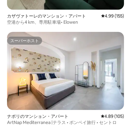
カザヴァトーレのマンション・アパート
レビュー155件
4.99 (155)
空港から4 km、専用駐車場• Elowen
スーパーホスト
スーパーホスト
ナポリのマンション・アパート
レビュー105件
4.89 (105)
ArtNap Mediterranea |テラス • ポンペイ旅行 • セントロ