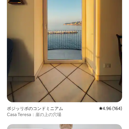
ポジッリポのコンドミニアム
レビュー164件
4.96 (164)
Casa Teresa：崖の上の穴場