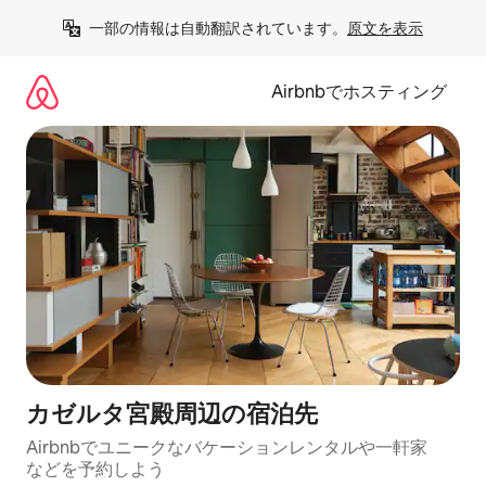
コ
一部の情報は自動翻訳されています。
原文を表示
ン
テ
ン
Airbnbでホスティング
ツ
に
ス
キ
ッ
プ
カゼルタ宮殿⁠周⁠辺⁠の宿⁠泊⁠先
Airbnbでユニークなバ⁠ケ⁠ー⁠シ⁠ョ⁠ンレ⁠ン⁠タ⁠ルや一⁠軒⁠家
な⁠ど⁠を予⁠約⁠し⁠よ⁠う