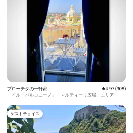
プローチダの一軒家
レビュー308件
4.97 (308)
「イル・バルコニーノ」「マルティーリ広場」エリア
ゲストチョイス
ゲストチョイス