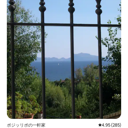
ポジッリポの一軒家
レビュー285件
4.95 (285)