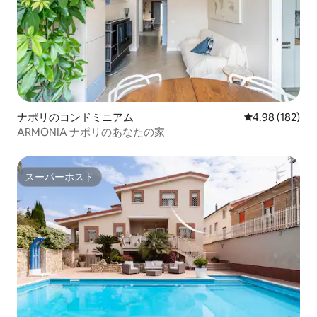
ナポリのコンドミニアム
レビュー182件
4.98 (182)
ARMONIA ナポリのあなたの家
スーパーホスト
スーパーホスト