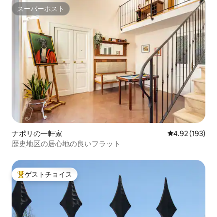
スーパーホスト
スーパーホスト
ナポリの一軒家
レビュー193件
4.92 (193)
歴史地区の居心地の良いフラット
ゲストチョイス
大好評のゲストチョイスです。