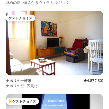
眺めの良い庭園付きヴィラのポジリポ
ゲストチョイス
ゲストチョイス
ナポリの一軒家
レビュー160件
4.87 (160)
ナポリの空 - 夜明け
ゲストチョイス
大好評のゲストチョイスです。