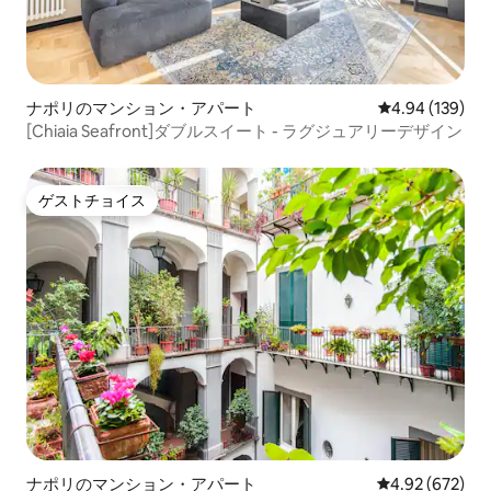
ナポリのマンション・アパート
レビュー139件
4.94 (139)
[Chiaia Seafront]ダブルスイート - ラグジュアリーデザイン
ゲストチョイス
ゲストチョイス
ナポリのマンション・アパート
レビュー672件
4.92 (672)