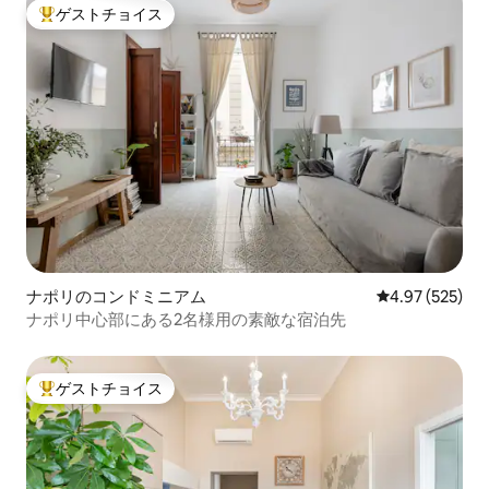
ゲストチョイス
大好評のゲストチョイスです。
ナポリのコンドミニアム
レビュー525件
4.97 (525)
ナポリ中心部にある2名様用の素敵な宿泊先
ゲストチョイス
大好評のゲストチョイスです。