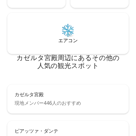
エアコン
カゼルタ宮殿⁠周⁠辺⁠に⁠あ⁠るそ⁠の⁠他⁠の
人⁠気⁠の観⁠光⁠ス⁠ポ⁠ッ⁠ト
カゼルタ宮殿
現地メンバー446人のおすすめ
ピアッツァ・ダンテ