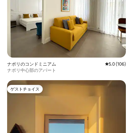
ナポリのコンドミニアム
レビュー106
5.0 (106)
ナポリ中心部のアパート
ゲストチョイス
ゲストチョイス