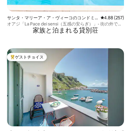
サンタ・マリーア・ア・ヴィーコのコンドミ
レビュー257件
4.88 (257)
ニアム
オアジ「La Pace dei sensi（五感の安らぎ）」- 街の外でリ
家族と泊まれる貸別荘
ラックス
ゲストチョイス
大好評のゲストチョイスです。