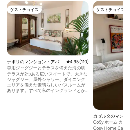
ゲストチョイス
ゲストチョイス
ゲストチョイス
ゲストチョイス
ナポリのマンション・アパー
レビュー110件、5つ星中4.95
4.95 (110)
ト
専用ジャグジーとテラスを備えた海の眺
めが楽しめるスイート
テラスが2つある広いスイートで、大きな
ジャグジー、屋外シャワー、ダイニング
エリアを備えた素晴らしいバスルームが
あります。すべて私のイングランドとか
つての熱帯植民地での時間に触発された
ものです。 ロケーションは中心部で、テ
ラスからの眺めは素晴らしいです。 エア
コンからテレビ、ベッドまで、すべてが
カゼルタのマンシ
新品です。 1800年代のアンティーク家具
ート
CoSy ホーム カゼ
もあります。 このスイートは、3つのスイ
Cosy Home Case
ートがある小さな施設の一部で、入ると