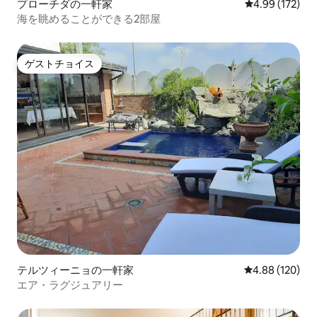
プローチダの一軒家
レビュー172件
4.99 (172)
海を眺めることができる2部屋
ゲストチョイス
ゲストチョイス
テルツィーニョの一軒家
レビュー120件
4.88 (120)
エア・ラグジュアリー