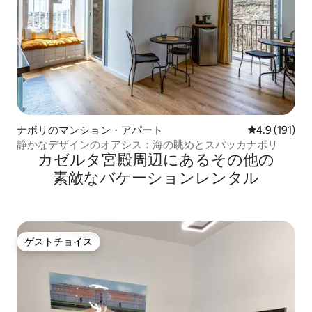
ナポリのマンション・アパート
レビュー191
4.9 (191)
静かなデザインのオアシス：海の眺めとスパッカナポリ
カゼルタ宮殿⁠周⁠辺⁠に⁠あ⁠るそ⁠の⁠他⁠の
素⁠敵⁠なバ⁠ケ⁠ー⁠シ⁠ョ⁠ン⁠レ⁠ン⁠タ⁠ル
ゲストチョイス
ゲストチョイス