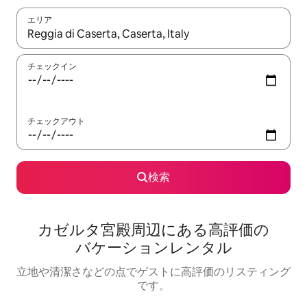
エリア
検索結果が表示されたら、上下の矢印キーを使って移動するか、
チェックイン
チェックアウト
検索
カゼルタ宮殿⁠周⁠辺⁠に⁠あ⁠る高⁠評⁠価⁠の
バ⁠ケ⁠ー⁠シ⁠ョ⁠ン⁠レ⁠ン⁠タ⁠ル
立地や清潔さなどの点でゲストに高評価のリスティング
です。