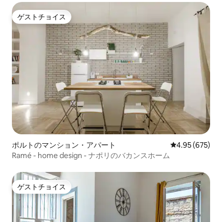
ゲストチョイス
ゲストチョイス
ポルトのマンション・アパート
レビュー675件
4.95 (675)
Ramé - home design - ナポリのバカンスホーム
ゲストチョイス
ゲストチョイス