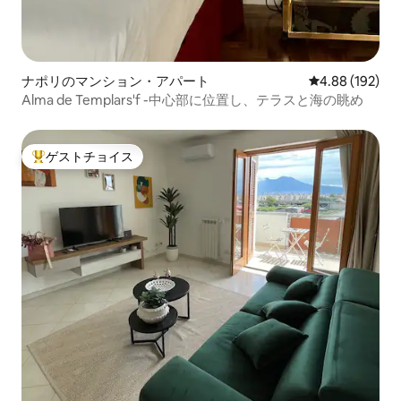
ナポリのマンション・アパート
レビュー192件
4.88 (192)
Alma de Templars'f -中心部に位置し、テラスと海の眺め
ゲストチョイス
大好評のゲストチョイスです。