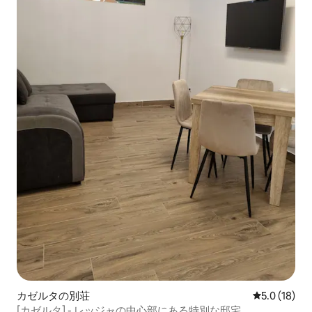
カゼルタの別荘
レビュー18
5.0 (18)
[カゼルタ] - レッジャの中心部にある特別な邸宅