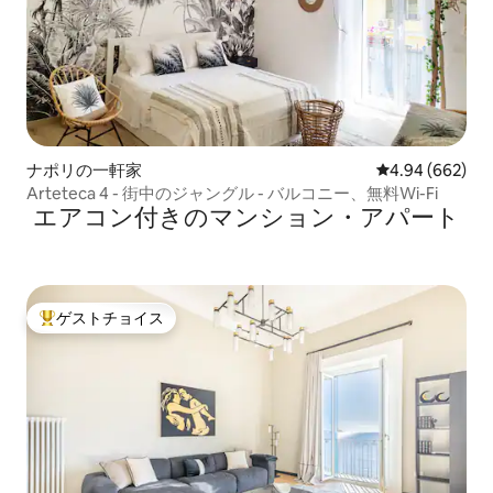
ナポリの一軒家
レビュー662件
4.94 (662)
Arteteca 4 - 街中のジャングル - バルコニー、無料Wi-Fi
エアコン付きのマンション・アパート
ゲストチョイス
大好評のゲストチョイスです。