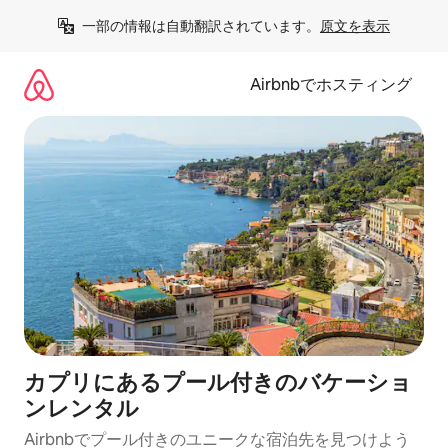
コ
一部の情報は自動翻訳されています。
原文を表示
ン
テ
ン
Airbnbでホスティング
ツ
に
ス
キ
ッ
プ
カプリにあるプール付きのバケーショ
ンレンタル
Airbnbでプール付きのユニークな宿泊先を見つけよう