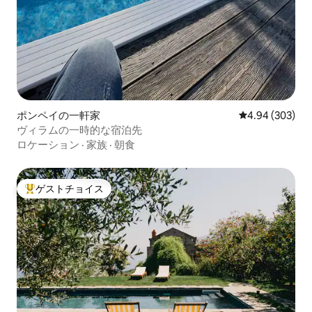
ポンペイの一軒家
レビュー303件
4.94 (303)
ヴィラムの一時的な宿泊先
ロケーション
·
家族
·
朝食
ゲストチョイス
大好評のゲストチョイスです。