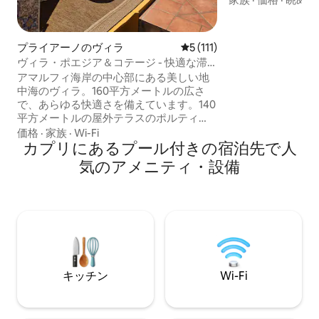
やグループ向けに
は、屋内外に広々
ア、海の景色、そ
プライアーノのヴィラ
レビュー111件、5つ星中5
5 (111)
中海の雰囲気を提
ヴィラ・ポエジア＆コテージ - 快適な滞
は、Chez Pièの
在体験
アマルフィ海岸の中心部にある美しい地
んが直接お作りす
中海のヴィラ。160平方メートルの広さ
ティーをお楽しみ
で、あらゆる快適さを備えています。140
イタリアの味を堪
平方メートルの屋外テラスのポルティ
をお過ごしくださ
コ、パーゴラから海岸の景色が見えま
価格
·
家族
·
Wi-Fi
す。ヴィラに行くには160段の階段があり
カプリにあるプール付きの宿泊先で人
ますが、連続してではなく、狭い路地で
気のアメニティ・設備
中断されています。到着時と出発時に無
料のポーターサービスで荷物を運びま
す。専用プール、各部屋にエアコン、ス
ーパー、レストラン、テイクアウト、バ
ス停、ビーチ、ポジターノに近いです。
ご滞在中は、いつでも対応いたします。
ご要望に応じて有料駐車場をご利用いた
だけます。
キッチン
Wi-Fi