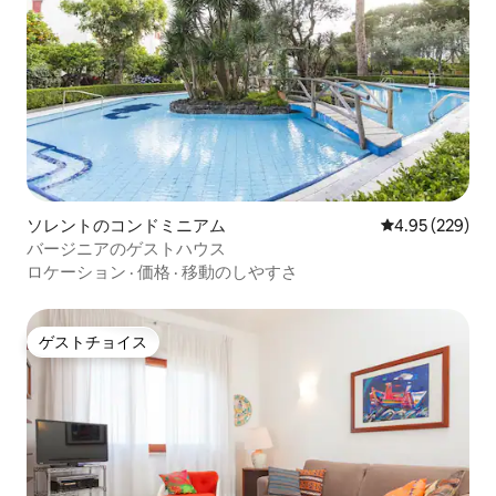
ソレントのコンドミニアム
レビュー229件
4.95 (229)
バージニアのゲストハウス
ロケーション
·
価格
·
移動のしやすさ
ゲストチョイス
ゲストチョイス