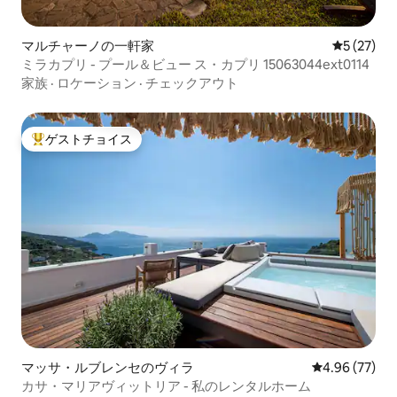
マルチャーノの一軒家
レビュー2
5 (27)
ミラカプリ - プール＆ビュー ス・カプリ 15063044ext0114
家族
·
ロケーション
·
チェックアウト
ゲストチョイス
大好評のゲストチョイスです。
マッサ・ルブレンセのヴィラ
レビュー77件
4.96 (77)
カサ・マリアヴィットリア - 私のレンタルホーム