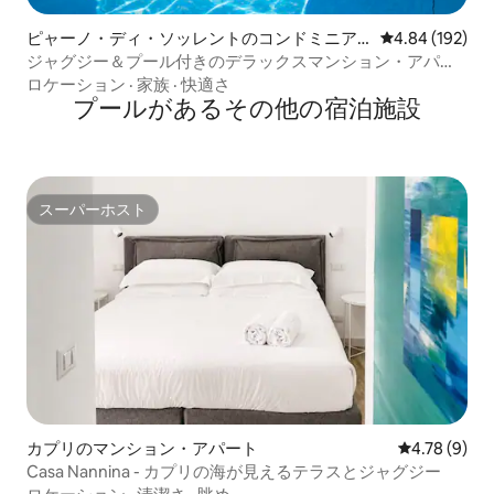
ピャーノ・ディ・ソッレントのコンドミニア
レビュー192件
4.84 (192)
ム
ジャグジー＆プール付きのデラックスマンション・アパー
ト、ソレントから2km
ロケーション
·
家族
·
快適さ
プールがあるその他の宿泊施設
スーパーホスト
スーパーホスト
カプリのマンション・アパート
レビュー9件
4.78 (9)
Casa Nannina - カプリの海が見えるテラスとジャグジー