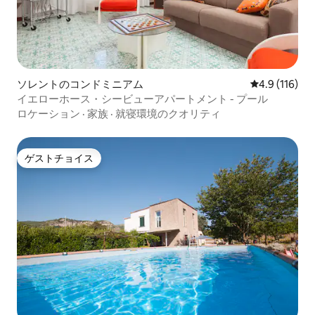
ソレントのコンドミニアム
レビュー116
4.9 (116)
イエローホース・シービューアパートメント - プール
ロケーション
·
家族
·
就寝環境のクオリティ
ゲストチョイス
ゲストチョイス