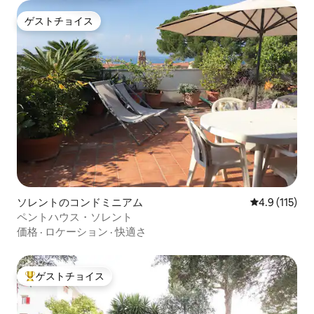
ゲストチョイス
ゲストチョイス
ソレントのコンドミニアム
レビュー115
4.9 (115)
ペントハウス・ソレント
価格
·
ロケーション
·
快適さ
ゲストチョイス
大好評のゲストチョイスです。