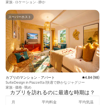
家族
·
ロケーション
·
静か
スーパーホスト
スーパーホスト
カプリのマンション・アパート
レビュー98件
4.84 (98)
SuiteDesign in Piazzetta |快適で静かなジャグジー
家族
·
価格
·
眺め
カプリを訪⁠れ⁠るの⁠に最⁠適⁠な時⁠期⁠は⁠？
月
平均料金
平均気温