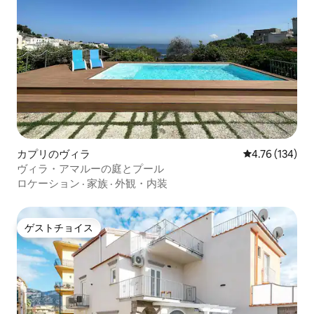
カプリのヴィラ
レビュー134件
4.76 (134)
ヴィラ・アマルーの庭とプール
ロケーション
·
家族
·
外観・内装
ゲストチョイス
ゲストチョイス