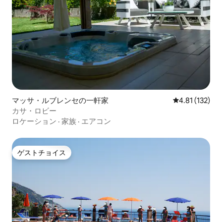
マッサ・ルブレンセの一軒家
レビュー132
4.81 (132)
カサ・ロビー
ロケーション
·
家族
·
エアコン
ゲストチョイス
ゲストチョイス