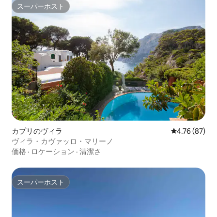
スーパーホスト
スーパーホスト
カプリのヴィラ
レビュー87件
4.76 (87)
ヴィラ・カヴァッロ・マリーノ
価格
·
ロケーション
·
清潔さ
スーパーホスト
スーパーホスト