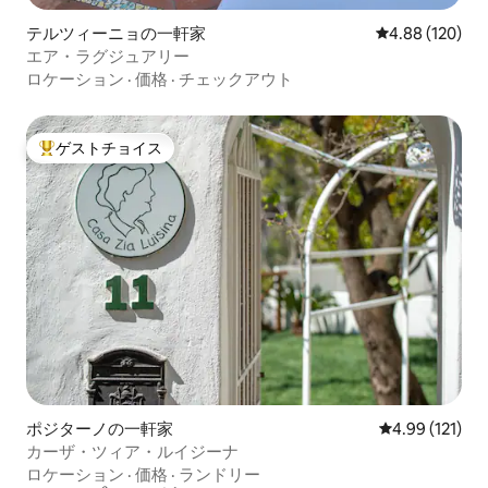
テルツィーニョの一軒家
レビュー120件
4.88 (120)
エア・ラグジュアリー
ロケーション
·
価格
·
チェックアウト
ゲストチョイス
大好評のゲストチョイスです。
ポジターノの一軒家
レビュー121件
4.99 (121)
カーザ・ツィア・ルイジーナ
ロケーション
·
価格
·
ランドリー