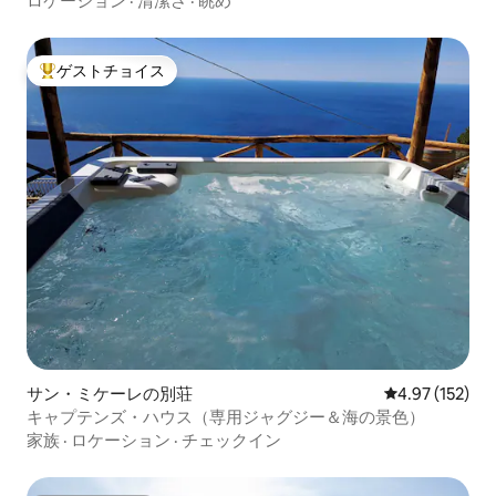
ロケーション
·
清潔さ
·
眺め
ゲストチョイス
大好評のゲストチョイスです。
サン・ミケーレの別荘
レビュー152件
4.97 (152)
キャプテンズ・ハウス（専用ジャグジー＆海の景色）
家族
·
ロケーション
·
チェックイン