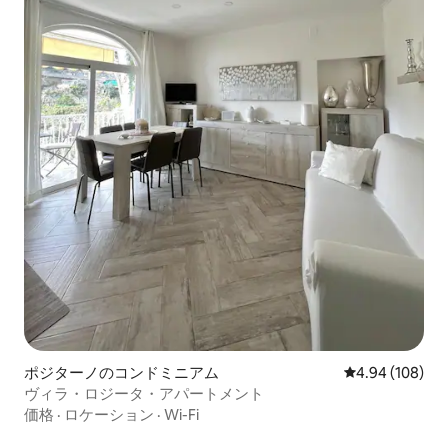
ポジターノのコンドミニアム
レビュー108件
4.94 (108)
ヴィラ・ロジータ・アパートメント
価格
·
ロケーション
·
Wi-Fi