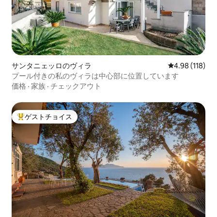
サンタニェッロのヴィラ
レビュー118件
4.98 (118)
プール付きの私のヴィラは中心部に位置しています
価格
·
家族
·
チェックアウト
ゲストチョイス
大好評のゲストチョイスです。