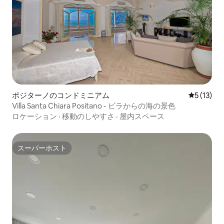
ポジターノのコンドミニアム
レビュー1
5 (13)
Villa Santa Chiara Positano - ビラからの海の景色
ロケーション
·
移動のしやすさ
·
屋内スペース
スーパーホスト
スーパーホスト