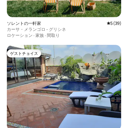
ソレントの一軒家
レビュー3
5 (39)
カーサ・メランゴロ - グリシネ
ロケーション
·
家族
·
間取り
ゲストチョイス
ゲストチョイス