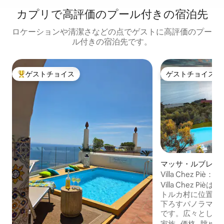
カプリで高評価のプール付きの宿泊先
ロケーションや清潔さなどの点でゲストに高評価のプー
ル付きの宿泊先です。
ゲストチョイス
ゲストチョイス
大好評のゲストチョイスです。
ゲストチョイス
マッサ・ルブレン
Villa Chez P
ル、コンシェルジ
Villa Chez P
トルカ村に位置し
下ろすパノラマビ
です。広々とした
ー、イタリアらし
家族
·
価格
·
眺め