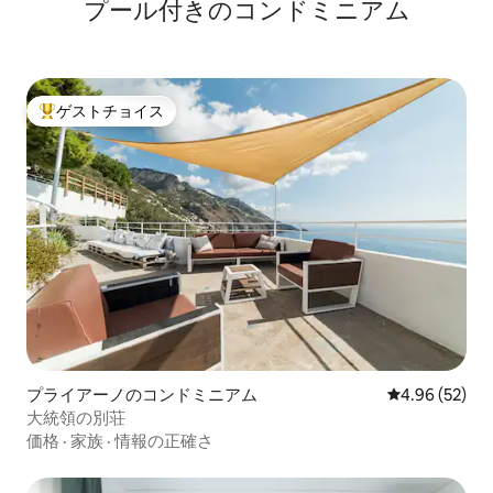
プール付きのコンドミニアム
ゲストチョイス
大好評のゲストチョイスです。
プライアーノのコンドミニアム
レビュー52件
4.96 (52)
大統領の別荘
価格
·
家族
·
情報の正確さ