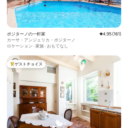
ポジターノの一軒家
レビュー161件
4.95 (161)
カーサ・アンジェリカ・ポジターノ
ロケーション
·
家族
·
おもてなし
ゲストチョイス
大好評のゲストチョイスです。