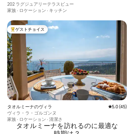
202 ラグジュアリーテラスビュー
家族
·
ロケーション
·
キッチン
ゲストチョイス
大好評のゲストチョイスです。
タオルミーナのヴィラ
レビュー45
5.0 (45)
ヴィラ・ラ・ゴルゴンヌ
家族
·
ロケーション
·
清潔さ
タオルミーナを訪⁠れ⁠るの⁠に最⁠適⁠な
時⁠期⁠は⁠？