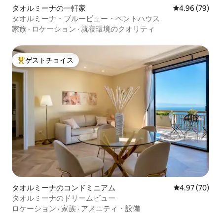
タオルミーナの一軒家
レビュー79件
4.96 (79)
タオルミーナ・ブルービュー・ペントハウス
家族
·
ロケーション
·
就寝環境のクオリティ
ゲストチョイス
大好評のゲストチョイスです。
タオルミーナのコンドミニアム
レビュー70件
4.97 (70)
タオルミーナのドリームビュー
ロケーション
·
家族
·
アメニティ・設備