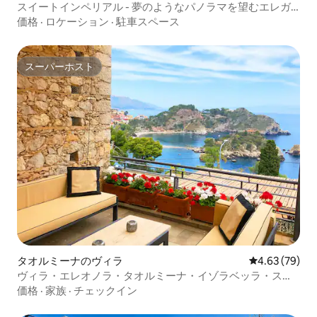
スイートインペリアル - 夢のようなパノラマを望むエレガ
ンス
価格
·
ロケーション
·
駐車スペース
スーパーホスト
スーパーホスト
タオルミーナのヴィラ
レビュー79件
4.63 (79)
ヴィラ・エレオノラ・タオルミーナ・イゾラベッラ・スモ
ールプール
価格
·
家族
·
チェックイン