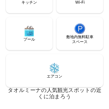
キッチン
Wi-Fi
敷地内無料駐⁠車
プール
ス⁠ペ⁠ー⁠ス
エアコン
タオルミーナの人気観光スポットの近
くに泊まろう