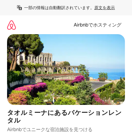
コ
一部の情報は自動翻訳されています。
原文を表示
ン
テ
ン
Airbnbでホスティング
ツ
に
ス
キ
ッ
プ
タオルミーナにあるバケーションレン
タル
Airbnbでユニークな宿泊施設を見つける