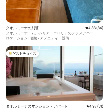
タオルミーナの別荘
レビュー84件
4.83 (84)
タオルミーナ・ムルムリア・エロリアのテラスアパート
ロケーション
·
価格
·
アメニティ・設備
ゲストチョイス
大好評のゲストチョイスです。
タオルミーナのマンション・アパート
レビュー31件
4.97 (31)