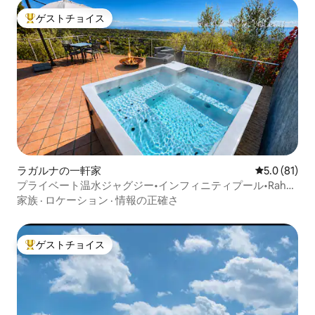
ゲストチョイス
大好評のゲストチョイスです。
ラガルナの一軒家
レビュー81
5.0 (81)
プライベート温水ジャグジー•インフィニティプール•Rahal
Luxury
家族
·
ロケーション
·
情報の正確さ
ゲストチョイス
大好評のゲストチョイスです。