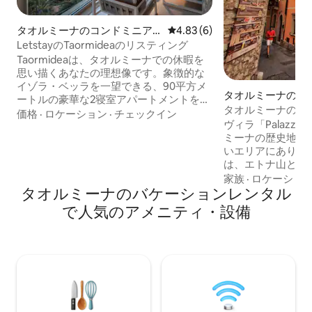
タオルミーナのコンドミニア
レビュー6件、5つ星中4.83
4.83 (6)
ム
LetstayのTaormideaのリスティング
Taormideaは、タオルミーナでの休暇を
思い描くあなたの理想像です。象徴的な
イゾラ・ベッラを一望できる、90平方メ
タオルミーナのヴ
ートルの豪華な2寝室アパートメントをお
タオルミーナの中
楽しみください。共有プールを備えた静
価格
·
ロケーション
·
チェックイン
なヴィラ
ヴィラ「Palazzo 
かな庭園に加えて、息をのむような海の
ミーナの歴史地区
景色が楽しめる広いバルコニー、ダブル
いエリアにありま
ベッドを備えた高品質の寝室2つ、モダン
は、エトナ山と中
なバスルーム2つ、フルキッチン、高速
喫できます。エト
Wi-Fi、エアコン、施設内の無料専用駐車
家族
·
ロケーショ
タオルミーナのバケーションレンタル
しい景色を楽しめ
場が完備されています。プロによる管理
ルト、すべての観
で、スムーズなチェックインと完全なプ
で人気のアメニティ・設備
高のレストランが
ライバシーが確保されています。タオル
分）にあります。公
ミーナで最高の滞在をお求めの方々のた
メートル先にあり
めの、真に高級感あふれる住居の一角に
ービスもご利用い
位置しています！
のゴンドラは徒歩
ます。このヴィラ
テル・ティメオが
使わない滞在や結