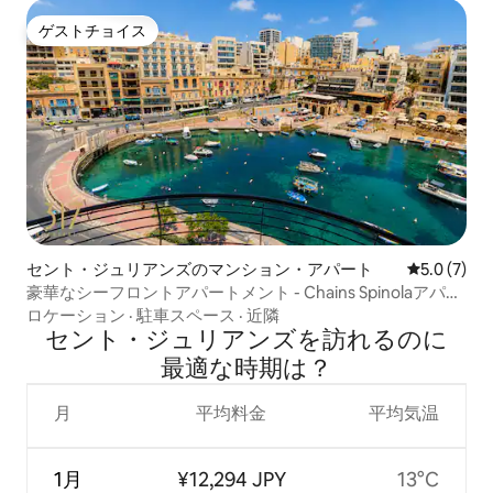
ゲストチョイス
ゲストチョイス
セント・ジュリアンズのマンション・アパート
レビュー7
5.0 (7)
豪華なシーフロントアパートメント - Chains Spinolaアパー
トメント4
ロケーション
·
駐車スペース
·
近隣
セント・ジュリアンズを訪⁠れ⁠るの⁠に
最⁠適⁠な時⁠期⁠は⁠？
月
平均料金
平均気温
1月
¥12,294 JPY
13°C