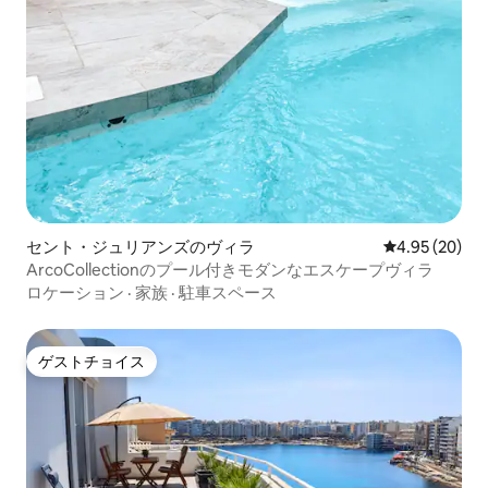
セント・ジュリアンズのヴィラ
レビュー20件
4.95 (20)
ArcoCollectionのプール付きモダンなエスケープヴィラ
ロケーション
·
家族
·
駐車スペース
ゲストチョイス
ゲストチョイス