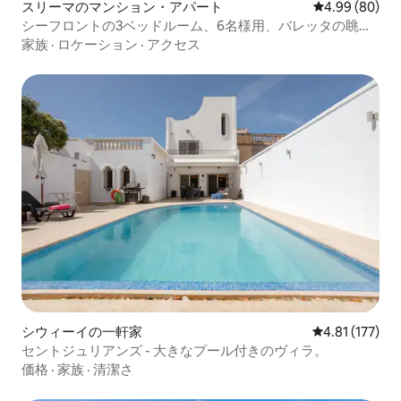
スリーマのマンション・アパート
レビュー80件
4.99 (80)
シーフロントの3ベッドルーム、6名様用、バレッタの眺望
A2
家族
·
ロケーション
·
アクセス
シウィーイの一軒家
レビュー177
4.81 (177)
セントジュリアンズ - 大きなプール付きのヴィラ。
価格
·
家族
·
清潔さ