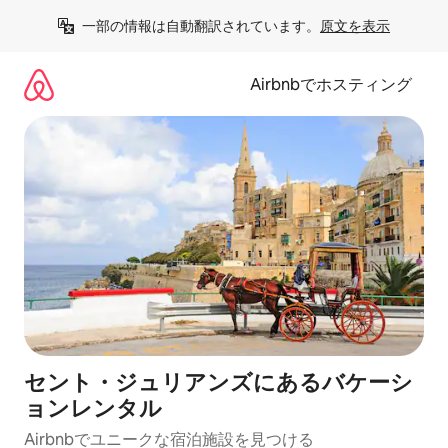
コ
一部の情報は自動翻訳されています。
原文を表示
ン
テ
ン
Airbnbでホスティング
ツ
に
ス
キ
ッ
プ
セント・ジュリアンズにあるバケーシ
ョンレンタル
Airbnbでユニークな宿泊施設を見つける