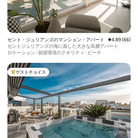
セント・ジュリアンズのマンション・アパート
レビュー66件
4.89 (66)
セントジュリアンズの海に面した大きな高層アパート
ロケーション
·
就寝環境のクオリティ
·
ビーチ
ゲストチョイス
大好評のゲストチョイスです。