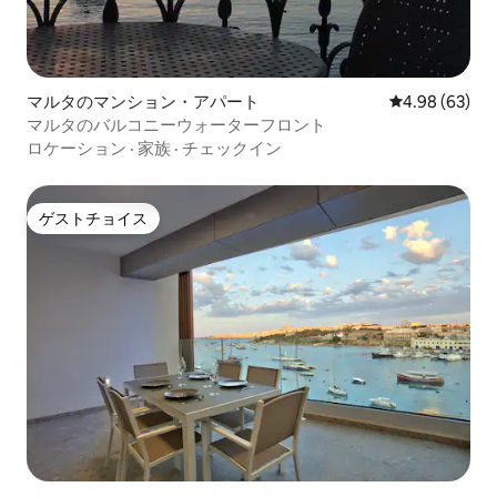
マルタのマンション・アパート
レビュー63件
4.98 (63)
マルタのバルコニーウォーターフロント
ロケーション
·
家族
·
チェックイン
ゲストチョイス
ゲストチョイス