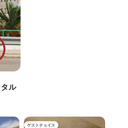
⁠タ⁠ル
ビクトリ
ゲストチョイス
ゲス
ゲストチョイス
大好評