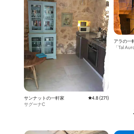
アラの一
「Tal A
なファー
サンナットの一軒家
レビュー271件、5つ星
4.8 (271)
サグーナC