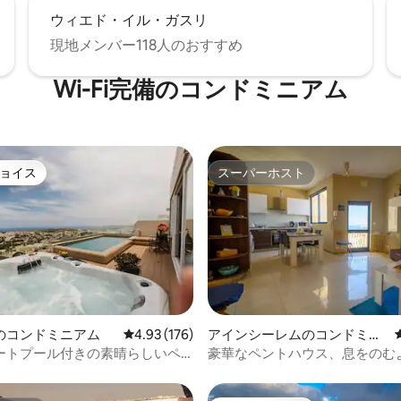
ウィエド・イル・ガスリ
現地メンバー118人のおすすめ
Wi-Fi完備のコンドミニアム
ョイス
スーパーホスト
ョイス
スーパーホスト
中4.97つ星の平均評価
のコンドミニアム
レビュー176件、5つ星中4.93つ星の平均評価
4.93 (176)
アインシーレムのコンドミニ
アム
ートプール付きの素晴らしいペ
豪華なペントハウス、息をのむ
by Homely
岸の眺望