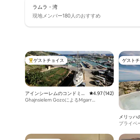
）をご覧ください。または、もっと高層
のお部屋をご希望の場合は、別のリステ
ラムラ・湾
ィング「Magic in the Heart of Gozo
現地メンバー180人のおすすめ
(Penthouse)」（
www.airbnb.com.mt/rooms/24600170 ）
をご覧ください。 1階のスイートは、ほか
の1ベッドルームアパート1件と通りの入り
口を共有しているため、とてもプライベ
ートで静かで安全全です。 スイートに
は、下に古い曲がりくねった通りを見下
ろす専用の閉鎖された伝統的なベランダ
ゲストチョイス
ゲストチ
大好評のゲストチョイスです。
ゲストチ
があります。 他の2つの階には屋上スペー
ス/サンデッキがあり、町の景色を眺める
ことができます。 これらのスペースは共
用で、同じ建物内の他の1ベッドルーム
（ペントハウス）アパートと共有されま
アインシーレムのコンドミニ
レビュー142件、5つ星
4.97 (142)
す。 共用の洗濯機/乾燥機/アイロンが使
アム
Ghajnsielem GozoによるMgarr
用できます。 ゲストは宿泊施設のすべて
Waterfront Cosy Apart 3
の共用エリア（エントランス、1階のロビ
ー、2階の屋外スペース、サンデッキ）に
メリッハ
アクセスできます。 注：このアパートは1
プライベ
階にあり、階段があり、エレベーターは
ントハウス 
ありません。 私たちは島に住んでおり、
必要に応じて喜んでお手伝い、情報、ア