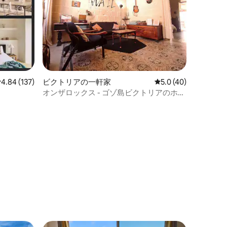
レビュー137件、5つ星中4.84つ星の平均評価
4.84 (137)
ビクトリアの一軒家
レビュー40件、5つ
5.0 (40)
オンザロックス - ゴゾ島ビクトリアのホリ
デーホーム
ト