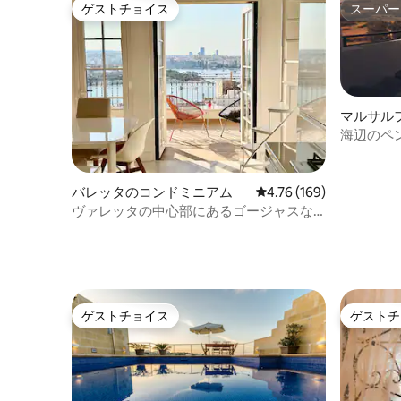
ドバイス、おすすめを提供します。 この
ゲストチョイス
スーパー
ゲストチョイス
スーパー
タウンハウスは、古都の古い路地の中、
喜びの島と呼ばれるゴゾの歩行者中心部
にあります。 聖ジョージ聖堂から50ヤー
ドです。 その素晴らしく活気ある広場か
ら50ヤードです。 徒歩、自転車、または
公共交通機関が最適です。 必要に応じ
マルサル
て、空港の送迎を手配することができま
ニアム
海辺のペ
す（オーナーにお問い合わせください）
マルサル
宿泊施設はご到着前に清掃され、完全に
準備されます。7日以上の滞在の場合、追
バレッタのコンドミニアム
レビュー169件、5つ星
4.76 (169)
加のベッドリネンとタオルが提供されま
ヴァレッタの中心部にあるゴージャスな
す。
アパート
ゲストチョイス
ゲストチ
ゲストチョイス
ゲストチ