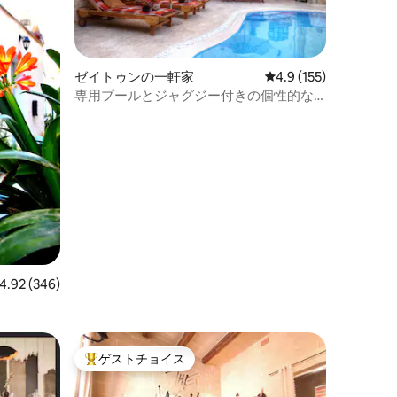
ゼイトゥンの一軒家
レビュー155件、5つ
4.9 (155)
専用プールとジャグジー付きの個性的な
家
ビュー346件、5つ星中4.92つ星の平均評価
4.92 (346)
ゲストチョイス
大好評のゲストチョイスです。