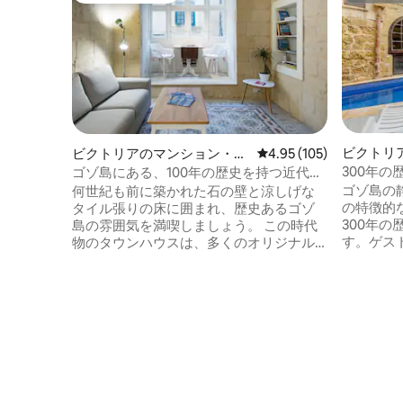
ビクトリ
ビクトリアのマンション・ア
レビュー105件、5つ星
4.95 (105)
パート
300年
ゴゾ島にある、100年の歴史を持つ近代的
ル2つと
なタウンハウス
ゴゾ島の
何世紀も前に築かれた石の壁と涼しげな
の特徴的
タイル張りの床に囲まれ、歴史あるゴゾ
300年
島の雰囲気を満喫しましょう。 この時代
す。ゲス
物のタウンハウスは、多くのオリジナル
のプール
の特徴を保持していますが、現代的なキ
す。また
ッチン、バスルーム、リビングエリアを
グエリア
備えた愛情を込めた修復と更新が施され
下、10
ています。 ご希望の日付で予約できまし
的なイン
たか？ 2階のペントハウススイートをお試
器洗い機
しください：
ビ、Wi 
https://airbnb.com/h/magicpenthouse
っていま
「マジック・イン・ザ・ハート・オブ・
クセスで
ゴゾ」は、建築家が所有する100年の歴史