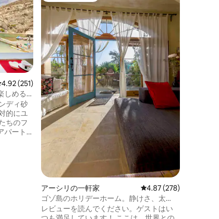
ナロース
ビクトリ
る、美し
ウスです
ると、金
さが融合
踏み入れ
に最適です。
メインの
レビュー251件、5つ星中4.92つ星の平均評価
4.92 (251)
す。無料
楽しめる
Netfl
ト
ンディ砂
ています
なものが
アパート
浜とウォータ
ェ、ショ
イビン
すぐそば
から素晴
アーシリの一軒家
レビュー278件、5つ星
4.87 (278)
す。 夕
ゴゾ島のホリデーホーム。静けさ、太
ご家族や
陽、海
レビューを読んでください。ゲストはい
す...
つも満足しています！ ここは、世界との