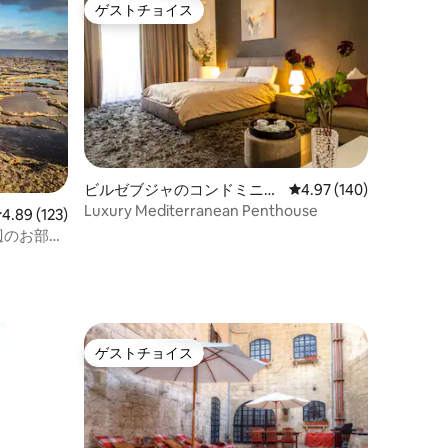
ゲストチョイス
ゲストチョイス
ビルゼブジャのコンドミニア
レビュー140件、5つ星
4.97 (140)
ム
Luxury Mediterranean Penthouse
レビュー123件、5つ星中4.89つ星の平均評価
4.89 (123)
辺のお部
ゲストチョイス
ゲストチョイス