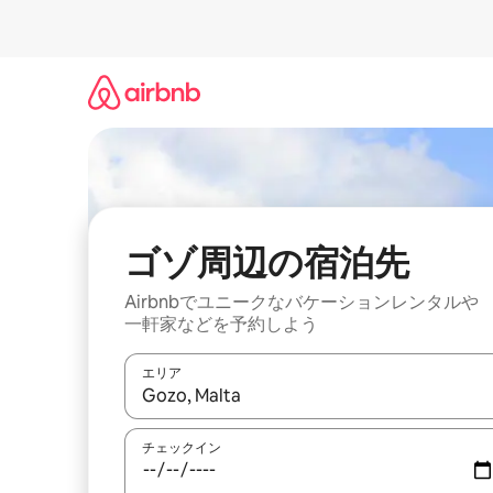
コ
ン
テ
ン
ツ
に
ス
キ
ッ
プ
ゴゾ⁠周⁠辺⁠の宿⁠泊⁠先
Airbnbでユニークなバ⁠ケ⁠ー⁠シ⁠ョ⁠ンレ⁠ン⁠タ⁠ルや
一⁠軒⁠家な⁠ど⁠を予⁠約⁠し⁠よ⁠う
エリア
検索結果が表示されたら、上下の矢印キーを使っ
チェックイン