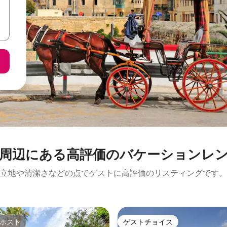
周⁠辺⁠に⁠あ⁠る高⁠評⁠価⁠のバ⁠ケ⁠ー⁠シ⁠ョ⁠ン⁠レ⁠ン
立地や清潔さなどの点でゲストに高評価のリスティングです。
ホスト
ゲストチョイス
ホスト
ゲストチョイス