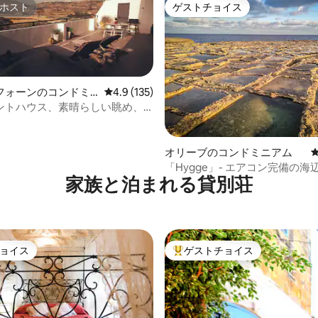
ホスト
ゲストチョイス
ホスト
ゲストチョイス
フォーンのコンドミ
レビュー135件、5つ星中4.9つ星の平均評価
4.9 (135)
ントハウス、素晴らしい眺め、
フォーンゴゾ
中4.76つ星の平均評価
オリーブのコンドミニアム
「Hygge」- エアコン完備の海
家族と泊まれる貸別荘
屋、子ども連れに最適
ョイス
ゲストチョイス
ョイス
大好評のゲストチョイスです。