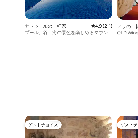
ナドゥールの一軒家
レビュー211件、5つ
4.9 (211)
アラの一
プール、谷、海の景色を楽しめるタウン
OLD Wine 
ハウス。
ゲストチョイス
ゲストチ
ゲストチョイス
ゲストチ