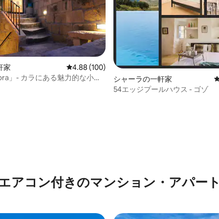
軒家
レビュー100件、5つ星中4.88つ星の平均評価
4.88 (100)
urora」- カラにある魅力的な小さ
シャーラの一軒家
ムハウス
54エッジプールハウス - ゴゾ
中4.8つ星の平均評価
エアコン付きのマンション・アパー