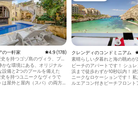
アの一軒家
レビュー178件、5つ星中4.9つ星の平均評価
4.9 (178)
中4.95つ星の平均評価
クレンディのコンドミニアム
の歴史を持つゴゾ島のヴィラ、プー
素晴らしい夕暮れと海の眺めが
素晴らしい庭園
素敵なビーチフロントのアパー
静かな環境にある、オリジナル
ビーチのアパートです！ シュレ
な設備と2つのプールを備えた
浜まで徒歩わずか10秒以内！ 絶対的にユ
の歴史を持つユニークなヴィラで
ニークなロケーションです！ 私たちのフ
トは屋外と屋内（スパ）の両方
ルエアコン付きビーチフロント
を専用で楽しむことができま
メントは、Xlendiの小さな砂
、屋上のバーベキュー/ダイニン
ーフロントのレストラン、カフ
には、花輪で飾られた屋根の
ップ、ウォータースポーツ、ダ
人用のテーブルがあります。魅力
グ、ボートレンタル、バス停の
テリアには、フルキッチン、食
にある最初のアパートです。 開放的なリ
、エアコン、4 Kスマートテレ
ビングルームと広いバルコニー
- Fi、エアホッケーテーブルが備わ
らしいビーチと海の景色が見えま
す。賑やかな旧市街に簡単にア
日は？ 素晴らしい写真を撮って
きると同時に、プライベートで
ご友人と共有するのに最適な場所で