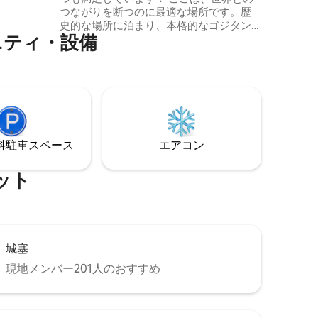
つながりを断つのに最適な場所です。歴
史的な場所に泊まり、本格的なゴジタン
⁠テ⁠ィ⁠・⁠設⁠備
体験に浸る機会をお見逃しなく。短期滞
在をご希望ですか？お問い合わせくださ
い！ 1名様1泊あたり0.50ユーロの環境税
が現地で支払われることにご注意くださ
い。敷地内に無料駐車場をご用意してお
りますが、ご自身の責任においてご利用
ください。私たちは長年ホスティングを
しており、ゲストは歴史の一部に滞在す
⁠車ス⁠ペ⁠ー⁠ス
エアコン
る機会を楽しんでいます！
ッ⁠ト
城塞
現地メンバー201人のおすすめ