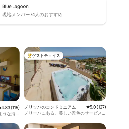
Blue Lagoon
現地メンバー74人のおすすめ
ゲストチョイス
大好評のゲストチョイスです。
メリッハのコンドミニアム
レビュー127件、5つ
5.0 (127)
レビュー115件、5つ星中4.83つ星の平均評価
4.83 (115)
メリーハにある、美しい景色のサービス
ような海
アパートメント。