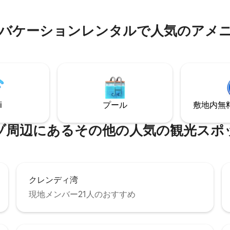
なリラックスした休暇に最適な
。
⁠ケ⁠ー⁠シ⁠ョ⁠ン⁠レ⁠ン⁠タ⁠ル⁠で人⁠気⁠のア⁠メ⁠ニ
i
プール
敷地内無料駐
⁠周⁠辺⁠に⁠あ⁠るそ⁠の⁠他⁠の人⁠気⁠の観⁠光⁠ス⁠ポ⁠
クレンディ湾
現地メンバー21人のおすすめ