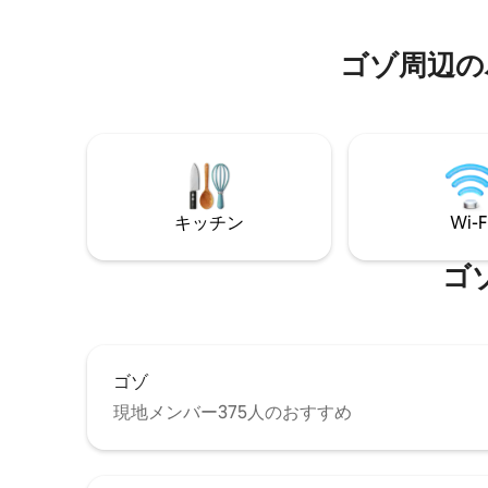
隠れ家的
を持つ本格的なゴゾのタウンハウスで、3
拠点です
階建てに1ベッドルームのアパートメント3
件に改装されました。 この場所には、伝
ゴゾ⁠周⁠辺⁠のバ
統的な特徴がたくさんあります。模様の
ある手作りの床タイル、高い天井、木製
の梁、手作りの錬鉄製の手すり、自然の
黄金色の石の壁が、この古くから活気の
ある町の中心部に浸るときに、時間を遡
るような気分にさせてくれます。 すべて
のアパートは、フルキッチン（オーブン/
ホブ/食器洗い機）、整形外科用マットレ
キッチン
Wi-F
ス、綿100 ％のベッドシーツ、独立したバ
スルーム/シャワー、エアコン、全館Wi-Fi
ゴゾ
など、すべてのモダンな設備を備えた完
全なセルフケータリングができるように
設計されています。 これは1階全体を占め
る1階のスイートです。 独立した寝室と独
立した専用バスルームがあります。 追加
ゴゾ
ゲスト用にリビングエリアにソファベッ
ドが1台あります。 1階のお部屋をご希望
現地メンバー375人のおすすめ
の場合は、別のリスティング「Cosy
Haven in Gozo」（
https://www.airbnb.com.mt/rooms/28755226