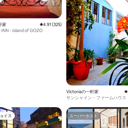
星中4.9つ星の平均評価
軒家
レビュー325件、5つ星中4.91つ星の平均評価
4.91 (325)
INN - Island of GOZO
Victoriaの一軒家
レ
サンシャイン・ファームハウス
ョイス
スーパーホスト
ョイス
スーパーホスト