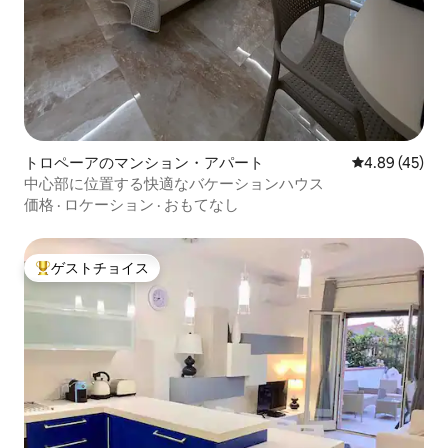
トロペーアのマンション・アパート
レビュー45件
4.89 (45)
中心部に位置する快適なバケーションハウス
価格
·
ロケーション
·
おもてなし
ゲストチョイス
大好評のゲストチョイスです。