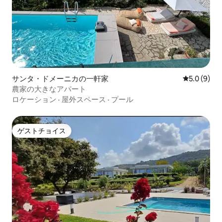
サンタ・ドメーニカの一軒家
レビュー9
5.0 (9)
農家の大きなアパート
ロケーション
·
屋外スペース
·
プール
ゲストチョイス
ゲストチョイス