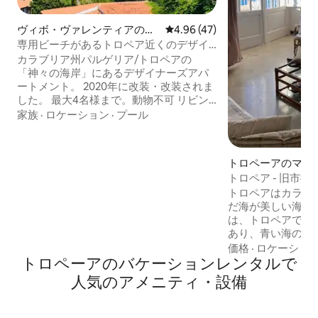
ヴィボ・ヴァレンティアのマ
レビュー47件、5つ星中4.96
4.96 (47)
ンション・アパート
専用ビーチがあるトロペア近くのデザイ
ナーズアパートメント
カラブリア州パルゲリア/トロペアの
「神々の海岸」にあるデザイナーズアパ
ートメント。 2020年に改装・改装されま
した。 最大4名様まで。動物不可 リビン
グルームと洗濯機・乾燥機、食器洗い
家族
·
ロケーション
·
プール
機、冷蔵庫、オーブン、IHコンロを備え
たキッチン。 ダブルベッドと広々とした
クローゼット付きの寝室が2部屋ありま
トロペーアのマン
す。シャワー付きのバスルームがありま
パート
トロペア - 旧市
す。 広々としたテラス2つ、共用プール
メント
トロペアはカラブ
（7月と8月に開放、無料で使用可能）。
だ海が美しい海辺
徒歩圏内のビーチ、すぐ目の前です！ エ
は、トロペアで最
アコン、Wi-Fi、金庫、玄関前の駐車場。
あり、青い海の素
ます。カポ・ヴァ
価格
·
ロケーショ
トロペーアのバケーションレンタルで
夕暮れ時のエオリ
ます。 歴史地区
人気のアメニティ・設備
トラン、ビーチ、
通機関に近いです
ア、屋外スペース