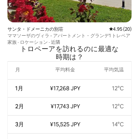
サンタ・ドメーニカの別荘
レビュー20件
4.95 (20)
ママソーザのヴィラ - アパートメント・グランデ1 トレペア
家族
·
ロケーション
·
近隣
トロペーアを訪⁠れ⁠るの⁠に最⁠適⁠な
時⁠期⁠は⁠？
月
平均料金
平均気温
1月
¥17,268 JPY
12°C
2月
¥17,743 JPY
12°C
3月
¥15,525 JPY
14°C