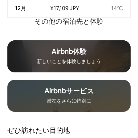
12月
¥17,109 JPY
14°C
その他の宿⁠泊⁠先と体⁠験
Airbnb体験
新しいことを体験しましょう
Airbnb⁠サ⁠ー⁠ビ⁠ス
滞在をさ⁠ら⁠に特⁠別⁠に
ぜひ訪⁠れ⁠た⁠い目⁠的⁠地