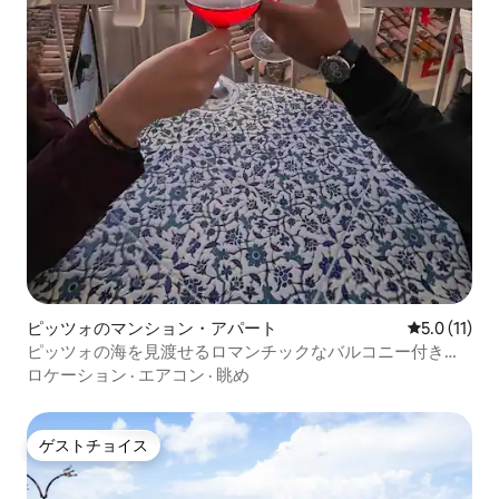
ピッツォのマンション・アパート
レビュー11
5.0 (11)
ピッツォの海を見渡せるロマンチックなバルコニー付きの
客室
ロケーション
·
エアコン
·
眺め
ゲストチョイス
ゲストチョイス