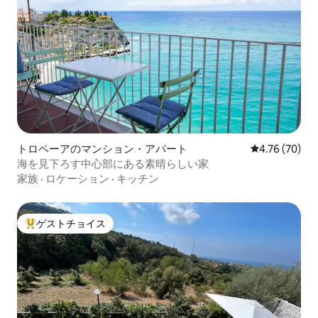
トロペーアのマンション・アパート
レビュー70件
4.76 (70)
海を見下ろす中心部にある素晴らしい家
家族
·
ロケーション
·
キッチン
ゲストチョイス
大好評のゲストチョイスです。