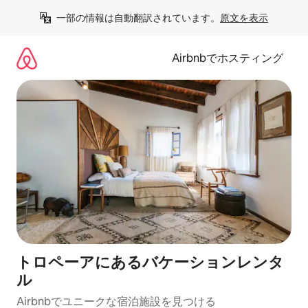
コ
一部の情報は自動翻訳されています。
原文を表示
ン
テ
ン
Airbnbでホスティング
ツ
に
ス
キ
ッ
プ
トロペーアにあるバケーションレンタ
ル
Airbnbでユニークな宿泊施設を見つける