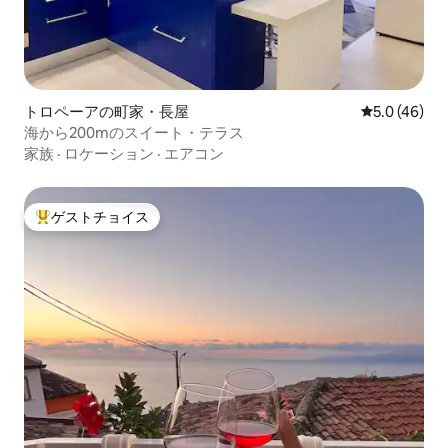
トロペーアの町家・長屋
レビュー46
5.0 (46)
海から200mのスイート・テラス
家族
·
ロケーション
·
エアコン
ゲストチョイス
大好評のゲストチョイスです。