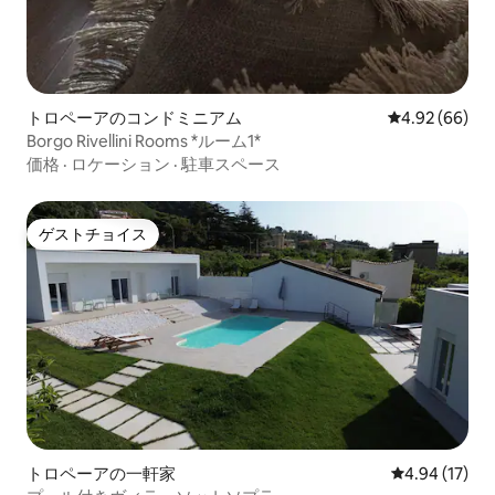
トロペーアのコンドミニアム
レビュー66件
4.92 (66)
Borgo Rivellini Rooms *ルーム1*
価格
·
ロケーション
·
駐車スペース
ゲストチョイス
ゲストチョイス
トロペーアの一軒家
レビュー17件
4.94 (17)