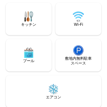
泊施設が気に入っ
ょう。 カップル
れ）、グループに
キッチン
Wi-Fi
敷地内無料駐⁠車
プール
ス⁠ペ⁠ー⁠ス
エアコン