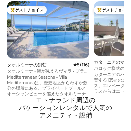
ゲストチョイス
ゲストチョイス
大好評のゲストチョイスです。
大好評のゲストチ
カターニアのマン
タオルミーナの別荘
レビュー116件、5つ星中5
5 (116)
アパート
バロック様式のペ
タオルミーナ • 海が見えるヴィラ • プライ
カターニアのバロ
ベートプール
Mediterranean Seasons – Villa
置する135㎡のエ
Mediterraneaは、歴史地区からわずか数
ス。エレベーター
分の場所にある、プライベートプールと
ラスからはエトネ
オーシャンビューを備えたタオルミーナ
広場を見渡すこと
エトナランド⁠周⁠辺⁠の
の豪華なヴィラです。柑橘類の庭園、屋
メントは、設備の
外ダイニングエリア、リラックスできる
バ⁠ケ⁠ー⁠シ⁠ョ⁠ン⁠レ⁠ン⁠タ⁠ル⁠で人⁠気⁠の
洗い機、オーブン
プールサイドのラウンジなど、専用の屋
メーカー、電子レ
ア⁠メ⁠ニ⁠テ⁠ィ⁠・⁠設⁠備
外スペースを提供しています。インテリ
ビングエリアと、
アは明るく、あらゆる快適さが備わって
ムのある2つの広
います。敷地内には専用駐車場と音楽ス
されています。 エアコン/暖房、Wi-Fi、