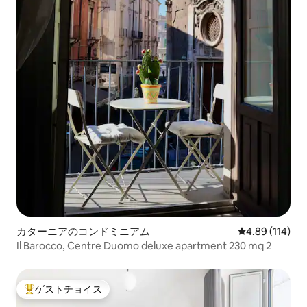
カターニアのコンドミニアム
レビュー114件
4.89 (114)
Il Barocco, Centre Duomo deluxe apartment 230 mq 2
ゲストチョイス
大好評のゲストチョイスです。