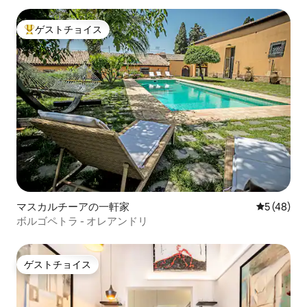
ゲストチョイス
大好評のゲストチョイスです。
マスカルチーアの一軒家
レビュー4
5 (48)
ボルゴペトラ - オレアンドリ
ゲストチョイス
ゲストチョイス