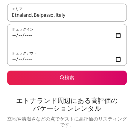
エリア
検索結果が表示されたら、上下の矢印キーを使って移動するか、
チェックイン
チェックアウト
検索
エトナランド⁠周⁠辺⁠に⁠あ⁠る高⁠評⁠価⁠の
バ⁠ケ⁠ー⁠シ⁠ョ⁠ン⁠レ⁠ン⁠タ⁠ル
立地や清潔さなどの点でゲストに高評価のリスティング
です。