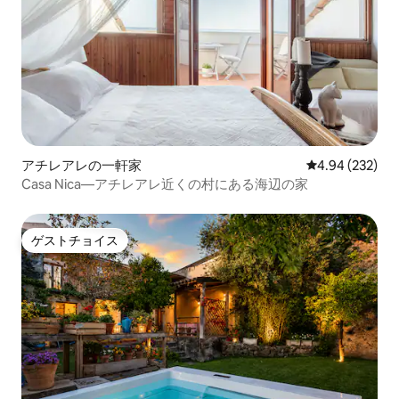
アチレアレの一軒家
レビュー232件
4.94 (232)
Casa Nica—アチレアレ近くの村にある海辺の家
ゲストチョイス
ゲストチョイス