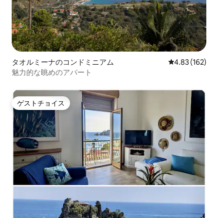
タオルミーナのコンドミニアム
レビュー162件
4.83 (162)
魅力的な眺めのアパート
ゲストチョイス
ゲストチョイス