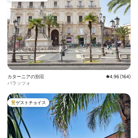
カターニアの別荘
レビュー164件
4.96 (164)
パラッツォ
ゲストチョイス
大好評のゲストチョイスです。