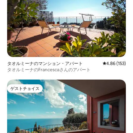
タオルミーナのマンション・アパート
レビュー153件
4.86 (153)
タオルミーナのFrancescaさんのアパート
ゲストチョイス
ゲストチョイス