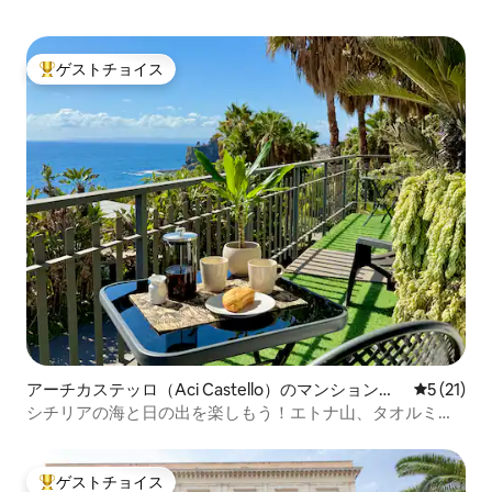
ゲストチョイス
大好評のゲストチョイスです。
アーチカステッロ（Aci Castello）のマンション・
レビュー2
5 (21)
アパート
シチリアの海と日の出を楽しもう！エトナ山、タオルミー
ナ、カターニア
ゲストチョイス
大好評のゲストチョイスです。