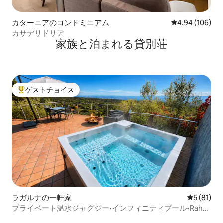
カターニアのコンドミニアム
レビュー106件
4.94 (106)
カサデリドリア
家族と泊まれる貸別荘
ゲストチョイス
大好評のゲストチョイスです。
ラガルナの一軒家
レビュー8
5 (81)
プライベート温水ジャグジー•インフィニティプール•Rahal
Luxury