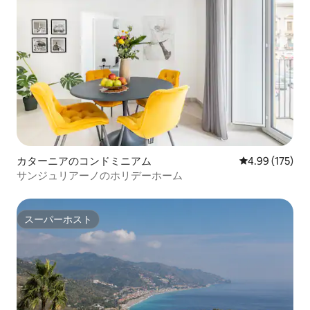
カターニアのコンドミニアム
レビュー175件
4.99 (175)
サンジュリアーノのホリデーホーム
スーパーホスト
スーパーホスト