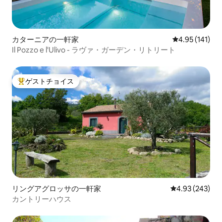
カターニアの一軒家
レビュー141件
4.95 (141)
Il Pozzo e l'Ulivo - ラヴァ・ガーデン・リトリート
ゲストチョイス
大好評のゲストチョイスです。
リングアグロッサの一軒家
レビュー243件
4.93 (243)
カントリーハウス