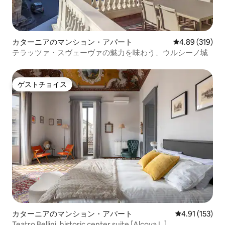
カターニアのマンション・アパート
レビュー319件
4.89 (319)
テラッツァ・スヴェーヴァの魅力を味わう、ウルシーノ城
ゲストチョイス
ゲストチョイス
カターニアのマンション・アパート
レビュー153
4.91 (153)
Teatro Bellini, historic center suite [Alcova L.]