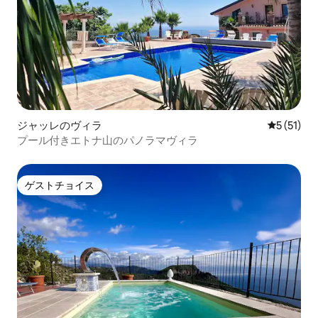
ジャッレのヴィラ
レビュー5
5 (51)
プール付きエトナ山のパノラマヴィラ
ゲストチョイス
ゲストチョイス