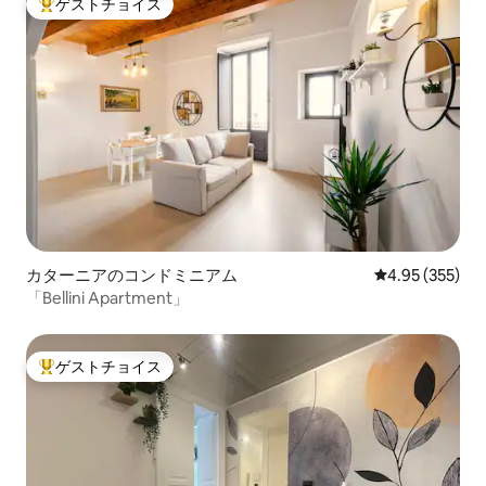
ゲストチョイス
大好評のゲストチョイスです。
カターニアのコンドミニアム
レビュー355件
4.95 (355)
「Bellini Apartment」
ゲストチョイス
大好評のゲストチョイスです。