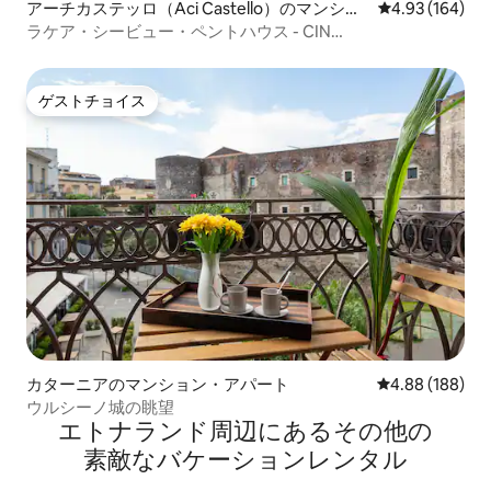
アーチカステッロ（Aci Castello）のマンショ
レビュー164件
4.93 (164)
ン・アパート
ラケア・シービュー・ペントハウス - CIN
IT087002C20ZDqzejy
ゲストチョイス
ゲストチョイス
カターニアのマンション・アパート
レビュー188件
4.88 (188)
ウルシーノ城の眺望
エトナランド⁠周⁠辺⁠に⁠あ⁠るそ⁠の⁠他⁠の
素⁠敵⁠なバ⁠ケ⁠ー⁠シ⁠ョ⁠ン⁠レ⁠ン⁠タ⁠ル