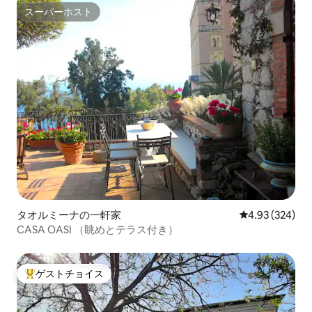
スーパーホスト
スーパーホスト
タオルミーナの一軒家
レビュー324件
4.93 (324)
CASA OASI （眺めとテラス付き）
ゲストチョイス
大好評のゲストチョイスです。