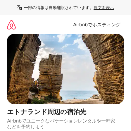
コ
一部の情報は自動翻訳されています。
原文を表示
ン
テ
ン
Airbnbでホスティング
ツ
に
ス
キ
ッ
プ
エトナランド⁠周⁠辺⁠の宿⁠泊⁠先
Airbnbでユニークなバ⁠ケ⁠ー⁠シ⁠ョ⁠ンレ⁠ン⁠タ⁠ルや一⁠軒⁠家
な⁠ど⁠を予⁠約⁠し⁠よ⁠う