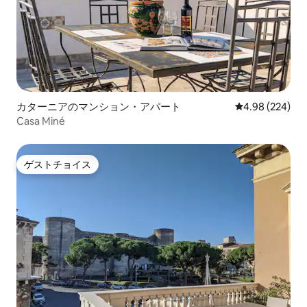
カターニアのマンション・アパート
レビュー224件
4.98 (224)
Casa Miné
ゲストチョイス
ゲストチョイス