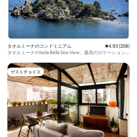
タオルミーナのコンドミニアム
レビュー208件
4.93 (208)
タオルミーナのIsola Bella Sea View。最高のロケーション
です！
ゲストチョイス
ゲストチョイス