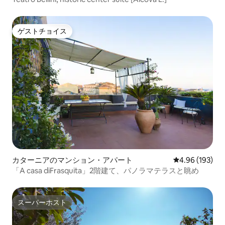
ゲストチョイス
ゲストチョイス
カターニアのマンション・アパート
レビュー193件
4.96 (193)
「A casa diFrasquita」2階建て、パノラマテラスと眺め
スーパーホスト
スーパーホスト