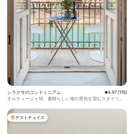
シラクサのコンドミニアム
レビュー115
4.97 (115)
オルティージャ10、素晴らしい海の景色を望むスタイリッ
シュなフラット
ゲストチョイス
大好評のゲストチョイスです。