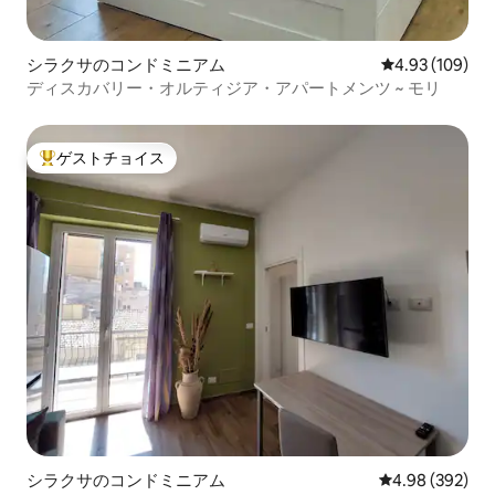
シラクサのコンドミニアム
レビュー109件
4.93 (109)
ディスカバリー・オルティジア・アパートメンツ ~ モリ
ゲストチョイス
大好評のゲストチョイスです。
シラクサのコンドミニアム
レビュー392件
4.98 (392)