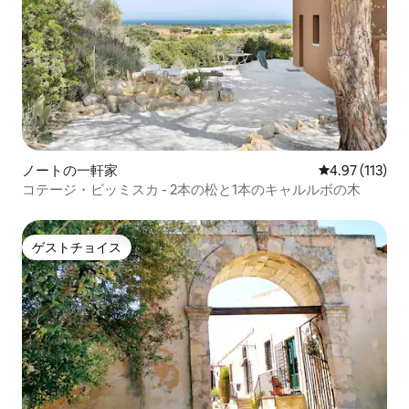
ノートの一軒家
レビュー113
4.97 (113)
コテージ・ビッミスカ - 2本の松と1本のキャルルボの木
ゲストチョイス
ゲストチョイス