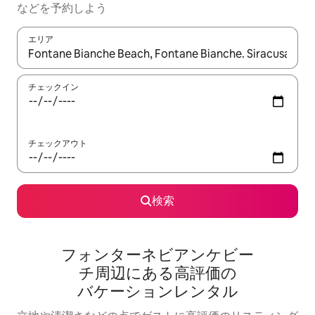
な⁠ど⁠を予⁠約⁠し⁠よ⁠う
エリア
検索結果が表示されたら、上下の矢印キーを使って移動するか、
チェックイン
チェックアウト
検索
フォンターネビアンケビー
チ⁠周⁠辺⁠に⁠あ⁠る高⁠評⁠価⁠の
バ⁠ケ⁠ー⁠シ⁠ョ⁠ン⁠レ⁠ン⁠タ⁠ル