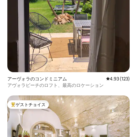
アーヴォラのコンドミニアム
レビュー123件
4.93 (123)
アヴォラビーチのロフト、最高のロケーション
ゲストチョイス
大好評のゲストチョイスです。