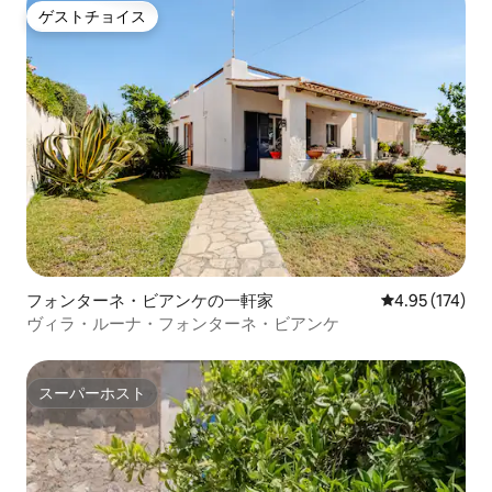
ゲストチョイス
ゲストチョイス
フォンターネ・ビアンケの一軒家
レビュー174件
4.95 (174)
ヴィラ・ルーナ・フォンターネ・ビアンケ
スーパーホスト
スーパーホスト