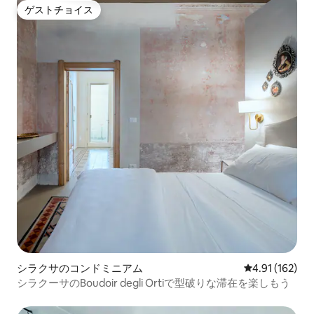
ゲストチョイス
ゲストチョイス
シラクサのコンドミニアム
レビュー162件
4.91 (162)
シラクーサのBoudoir degli Ortiで型破りな滞在を楽しもう