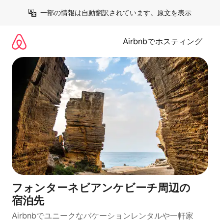
コ
一部の情報は自動翻訳されています。
原文を表示
ン
テ
ン
Airbnbでホスティング
ツ
に
ス
キ
ッ
プ
フォンターネビアンケビーチ⁠周⁠辺⁠の
宿⁠泊⁠先
Airbnbでユニークなバ⁠ケ⁠ー⁠シ⁠ョ⁠ンレ⁠ン⁠タ⁠ルや一⁠軒⁠家