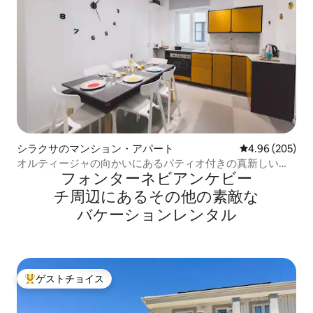
シラクサのマンション・アパート
レビュー205件
4.96 (205)
オルティージャの向かいにあるパティオ付きの真新しいア
フォンターネビアンケビー
パート
チ⁠周⁠辺⁠に⁠あ⁠るそ⁠の⁠他⁠の素⁠敵⁠な
バ⁠ケ⁠ー⁠シ⁠ョ⁠ン⁠レ⁠ン⁠タ⁠ル
ゲストチョイス
大好評のゲストチョイスです。