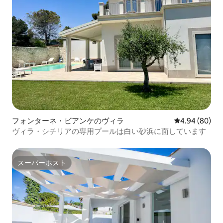
フォンターネ・ビアンケのヴィラ
レビュー80件
4.94 (80)
ヴィラ・シチリアの専用プールは白い砂浜に面しています
スーパーホスト
スーパーホスト