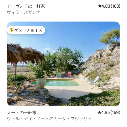
アーヴォラの一軒家
レビュー163件
4.83 (163)
ヴィラ・スザンナ
ゲストチョイス
大好評のゲストチョイスです。
ノートの一軒家
レビュー169件
4.95 (169)
ヴァル・ディ・ノートのカーザ・マヴァリア