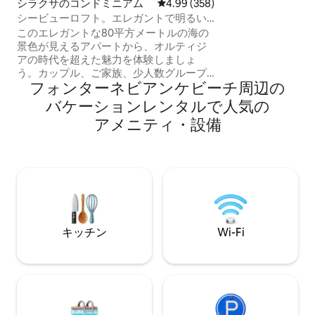
シラクサのコンドミニアム
レビュー358件、5つ星中4.99
4.99 (358)
Brunello Cucine
シービューロフト。エレガントで明るい
ばれ、フランスの
旧市街のリトリート
このエレガントな80平方メートルの海の
inside」で紹
景色が見えるアパートから、オルティジ
ガンス、デザイン
アの時代を超えた魅力を体験しましょ
を求める方にぴっ
う。カップル、ご家族、少人数グループ
フォンターネビアンケビーチ⁠周⁠辺⁠の
に最適なSuite 18は、本格的なシチリアの
特徴とモダンな快適さが融合し、島の象
バ⁠ケ⁠ー⁠シ⁠ョ⁠ン⁠レ⁠ン⁠タ⁠ル⁠で人⁠気⁠の
徴的な名所からわずか数歩の場所にあり
ア⁠メ⁠ニ⁠テ⁠ィ⁠・⁠設⁠備
ます。 専用バルコニーから息をのむよう
な港の景色を見ながら目を覚まし、明る
いオープンプランのリビングエリアでく
つろぎ、設備の整ったキッチン、静かな
ベッドルーム、2つのモダンなバスルーム
をお楽しみください。 アメニティには高
速Wi-Fi、エアコン、暖房、エレベーター
アクセスが含まれています。
キッチン
Wi-Fi