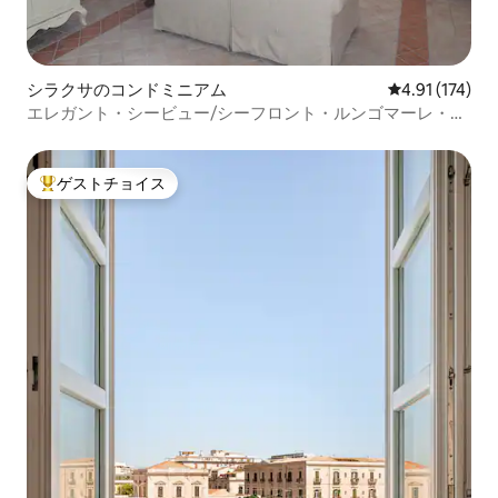
シラクサのコンドミニアム
レビュー174
4.91 (174)
エレガント・シービュー/シーフロント・ルンゴマーレ・レ
バンテ
ゲストチョイス
大好評のゲストチョイスです。