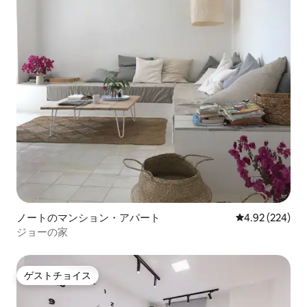
ノートのマンション・アパート
レビュー224件
4.92 (224)
ジョーの家
ゲストチョイス
ゲストチョイス