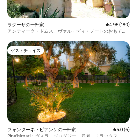
ラグーザの一軒家
レビュー180件
4.95 (180)
アンティーク・ドムス、ヴァル・ディ・ノートのおもてな
し。
ゲストチョイス
ゲストチョイス
フォンターネ・ビアンケの一軒家
レビュー6
5.0 (6)
Pina'Mmari：ヴィラ、ジャグジー、庭園、リラックス