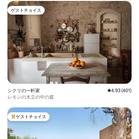
ゲストチョイス
ゲストチョイス
シクリの一軒家
レビュー401件
4.93 (401)
レモンの木立の中の庭
ゲストチョイス
大好評のゲストチョイスです。