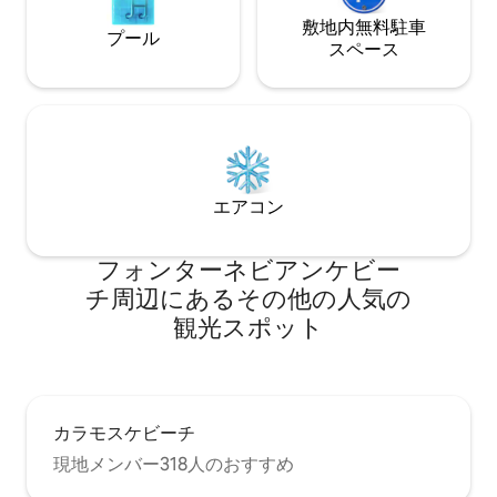
敷地内無料駐⁠車
プール
ス⁠ペ⁠ー⁠ス
エアコン
フォンターネビアンケビー
チ⁠周⁠辺⁠に⁠あ⁠るそ⁠の⁠他⁠の人⁠気⁠の
観⁠光⁠ス⁠ポ⁠ッ⁠ト
カラモスケビーチ
現地メンバー318人のおすすめ