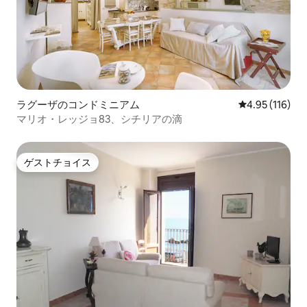
ラグーザのコンドミニアム
レビュー116件
4.95 (116)
マリオ・レッジョ83、シチリアの滴
ゲストチョイス
ゲストチョイス