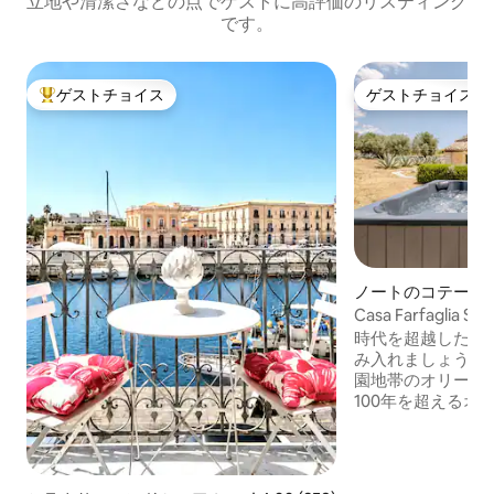
立地や清潔さなどの点でゲストに高評価のリスティング
です。
ゲストチョイス
ゲストチョイス
大好評のゲストチョイスです。
ゲストチョイス
ノートのコテージ
Casa Farfagli
時代を超越したシ
み入れましょう。1
園地帯のオリーブ
100年を超えるオ
壁、香り高いハー
しさに囲まれています
Decoration、Liv
されたこのユニーク