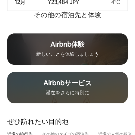
12月
¥23,484 JPY
4°C
その他の宿⁠泊⁠先と体⁠験
Airbnb体験
新しいことを体験しましょう
Airbnb⁠サ⁠ー⁠ビ⁠ス
滞在をさ⁠ら⁠に特⁠別⁠に
ぜひ訪⁠れ⁠た⁠い目⁠的⁠地
近場の旅行先
その他のタ⁠イ⁠プ⁠の宿⁠泊⁠先
近場で人気の観光