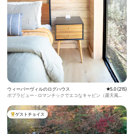
ウィーバーヴィルのログハウス
レビュー215
5.0 (215)
ポプラビュー - ロマンチックでエコなキャビン（露天風
呂・ジャグジー付き）
ゲストチョイス
大好評のゲストチョイスです。