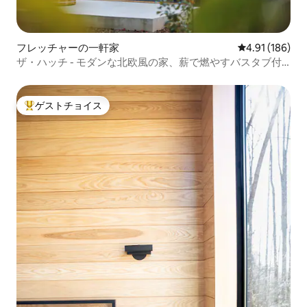
フレッチャーの一軒家
レビュー186件
4.91 (186)
ザ・ハッチ - モダンな北欧風の家、薪で燃やすバスタブ付
き
ゲストチョイス
大好評のゲストチョイスです。