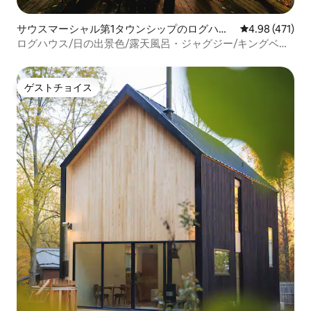
サウスマーシャル第1タウンシップのログハウ
レビュー471件
4.98 (471)
ス
ログハウス/日の出景色/露天風呂・ジャグジー/キングベッ
ド/ペット無料/5G
ゲストチョイス
ゲストチョイス