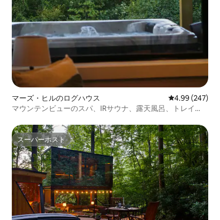
マーズ・ヒルのログハウス
レビュー247件
4.99 (247)
マウンテンビューのスパ、IRサウナ、露天風呂、トレイ
ル、EVSE
スーパーホスト
スーパーホスト