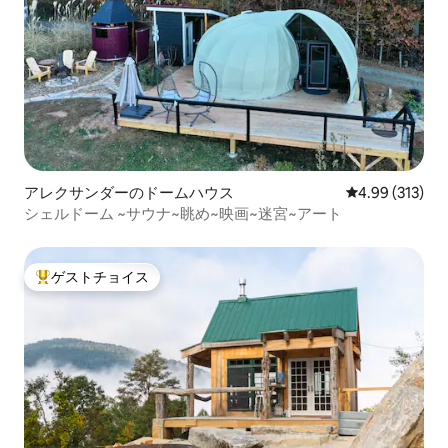
アレクサンダーのドームハウス
レビュー313件
4.99 (313)
シェルドーム ~サウナ~眺め~映画~迷宮~アート
ゲストチョイス
大好評のゲストチョイスです。