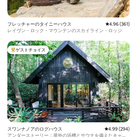
フレッチャーのタイニーハウス
レビュー361件
4.96 (361)
レイヴン・ロック・マウンテンのスカイライン・ロッジ
ゲストチョイス
大好評のゲストチョイスです。
スワンナノアのログハウス
レビュー294件
4.99 (294)
アンダーストーリー：屋外の浴槽とサウナを備えたキャビ