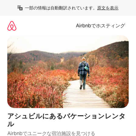
コ
一部の情報は自動翻訳されています。
原文を表示
ン
テ
ン
Airbnbでホスティング
ツ
に
ス
キ
ッ
プ
アシュビルにあるバケーションレンタ
ル
Airbnbでユニークな宿泊施設を見つける