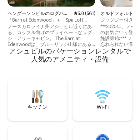
ヘンダーソンビルのログハウ
レビュー561件、5つ星中5.0
5.0 (561)
オルドフォルトの
ス
ウス
「Barn at Edenwood」＋「Spa Loft
ジャグジー付き、
Tub」＋「Luxe Couples Getaway」
クな豪華ツリーハ
ノースカロライナ州アシュビル近くにあ
***2020年、ノー
る、カップル向けのプライベートなラグ
のお気にいり登録
ジュアリーキャビン。 The Barn at
施設第1位*** ノースカロライナ州で最も
Edenwoodは、ブルーリッジ山脈にある
忘れられない滞在
アシュビルのバケーションレンタルで
デザイン重視の山小屋で、ロマンチック
ださい。森の奥深
な旅行や静かな一人旅に最適です。浸か
ション、ロマンス
人気のアメニティ・設備
るバスタブ、キングサイズベッド、床か
全な平穏のために
ら天井までの森の景色を楽しめるプライ
けのプライベート
ベートスパロフト。プライバシー、ラグ
家です。 吊り橋を渡って、高くそびえる
ジュアリー、自然を求めるカップル向け
広葉樹とマウンテ
に意図的にデザインされています。ヘン
た、人里離れたオ
ダーソンビルのダウンタウンまで12分、
しょう。木々に囲
アシュビルまで40分。エキュスタトレイ
グコーヒーから、
ル、デュポンフォレスト、ピスガー国有
トタブの夜まで、
キッチン
Wi-Fi
林、ビルトモアエステート、ブルーリッ
瞬間が特別な体験
ジパークウェイの近く。
す。