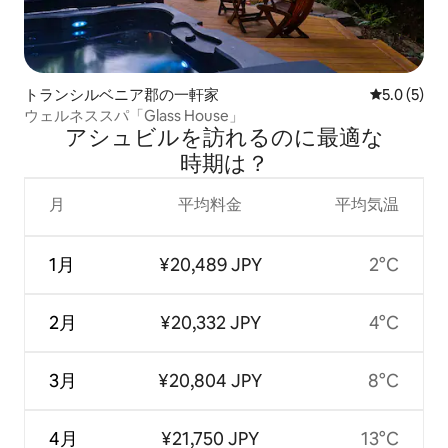
トランシルベニア郡の一軒家
レビュー5
5.0 (5)
ウェルネススパ「Glass House」
アシュビルを訪⁠れ⁠るの⁠に最⁠適⁠な
時⁠期⁠は⁠？
月
平均料金
平均気温
1月
¥20,489 JPY
2°C
2月
¥20,332 JPY
4°C
3月
¥20,804 JPY
8°C
4月
¥21,750 JPY
13°C