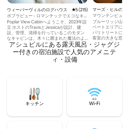
マーズ・ヒルのロ
ウィーバーヴィルのログハウス
レビュー215件、5つ星中5
5 (215)
マウンテンビュー
ポプラビュー - ロマンチックでエコなキ
天風呂、トレイル、
ャビン（露天風呂・ジャグジー付き）
ブルーリッジ山脈
Poplar View Cabinへようこそ、2023年設
ベートエリアにあ
立 ホストのTravisとJessicaが設計、建
パリトリートにぜ
設、管理、清掃を行っているこのモダン
客室の大きな窓か
なキャビンは、木々に囲まれた魔法のよ
アシュビルにある露天風呂・ジャグジ
る素晴らしい景色
うな休暇先です！ 記念日、誕生日、ハネ
す。森林の小道を
ムーン、特別な機会をポプラビューキャ
ー付きの宿泊施設で人気のアメニテ
しい景色が待って
ビンでお祝いしましょう。 ウィーバービ
ィ・設備
後は、赤外線サウ
ルのダウンタウンまで10分以内。アシュ
り、星空の下でホ
ビルまで約20分。 -大きな窓 - フルキッチ
ができます。この
ン -ガス焚き火台付きパティオ -ホットタ
家は、リラックス
ブ 環境に優しい IG @
し、深い幸福感を
Reynoldsandpoplarview ウェブサイト：
す。 スキー・ハトリーポワントまで20分
Reynoldsandpoplarview.directstays
アシュビルまで33
イルまで14分 マー
キッチン
Wi-Fi
ズビル19分