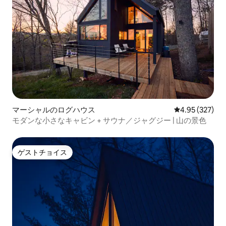
マーシャルのログハウス
レビュー327件
4.95 (327)
モダンな小さなキャビン + サウナ／ジャグジー | 山の景色
ゲストチョイス
ゲストチョイス