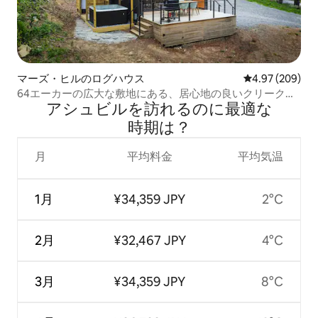
マーズ・ヒルのログハウス
レビュー209件
4.97 (209)
64エーカーの広大な敷地にある、居心地の良いクリークサ
アシュビルを訪⁠れ⁠るの⁠に最⁠適⁠な
イドのログハウス
時⁠期⁠は⁠？
月
平均料金
平均気温
1月
¥34,359 JPY
2°C
2月
¥32,467 JPY
4°C
3月
¥34,359 JPY
8°C