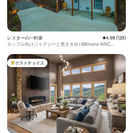
レスターの一軒家
レビュー129件
4.98 (129)
カップル向けジャグジーと焚き火台 | Biltmore WNC
Asheville
ゲストチョイス
大好評のゲストチョイスです。