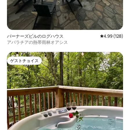
バーナーズビルのログハウス
レビュー128件
4.99 (128)
アパラチアの熱帯雨林オアシス
ゲストチョイス
ゲストチョイス