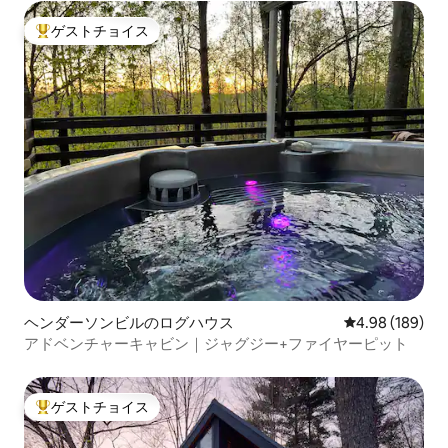
ゲストチョイス
大好評のゲストチョイスです。
ヘンダーソンビルのログハウス
レビュー189件
4.98 (189)
アドベンチャーキャビン｜ジャグジー+ファイヤーピット
ゲストチョイス
大好評のゲストチョイスです。