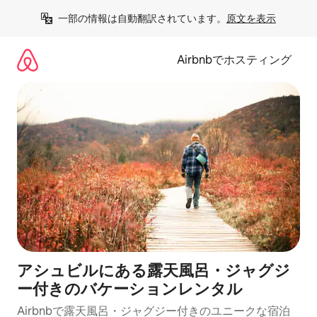
コ
一部の情報は自動翻訳されています。
原文を表示
ン
テ
ン
Airbnbでホスティング
ツ
に
ス
キ
ッ
プ
アシュビルにある露天風呂・ジャグジ
ー付きのバケーションレンタル
Airbnbで露天風呂・ジャグジー付きのユニークな宿泊