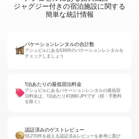
ジ⁠ャ⁠グ⁠ジ⁠ー⁠付⁠き⁠の宿⁠泊⁠施⁠設⁠に関⁠す⁠る
簡⁠単⁠な統⁠計⁠情⁠報
バケーションレ⁠ン⁠タ⁠ル⁠の合⁠計⁠数
アシュビルにある530件のバケーションレンタルを
チェックしましょう
1泊あたりの最⁠低⁠宿⁠泊⁠料⁠金
アシュビルにあるバケーションレンタルの最低宿
泊料金は、1泊あたり¥7,880 JPYです（税・手数料
を除く）
認証済みのゲ⁠ス⁠ト⁠レ⁠ビ⁠ュ⁠ー
55,770件を超える認証済みレビューを参考に選び