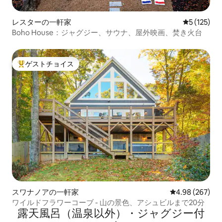
レスターの一軒家
レビュー1
5 (125)
Boho House：ジャグジー、サウナ、屋外映画、焚き火台
ゲストチョイス
大好評のゲストチョイスです。
スワナノアの一軒家
レビュー267件
4.98 (267)
ワイルドフラワーコーブ - 山の景色、アシュビルまで20分
露天風呂（温泉以外）・ジャグジー付