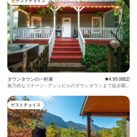
ゲストチョイス
大好評のゲストチョイスです。
ダウンタウンの一軒家
レビュー882件
4.95 (882)
魅力的なコテージ - アシュビルのダウンタウンまで徒歩圏
内＆眺望 - ジャグジー
ゲストチョイス
ゲストチョイス