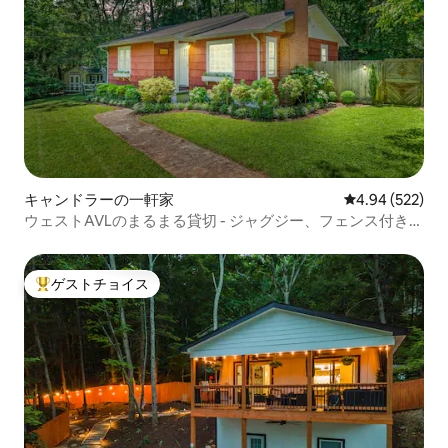
キャンドラーの一軒家
レビュー522件
4.94 (522)
ウェストAVLのまるまる貸切 - ジャグジー、フェンス付き
庭、近隣
ゲストチョイス
大好評のゲストチョイスです。