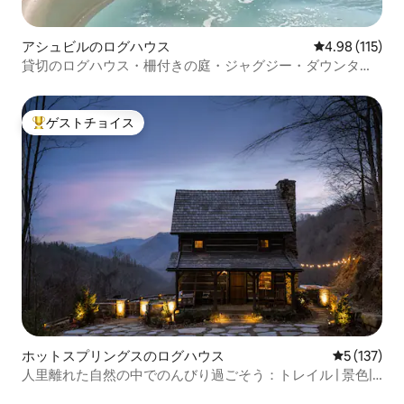
アシュビルのログハウス
レビュー115件
4.98 (115)
貸切のログハウス・柵付きの庭・ジャグジー・ダウンタウ
ンまで15分
ゲストチョイス
大好評のゲストチョイスです。
ホットスプリングスのログハウス
レビュー1
5 (137)
人里離れた自然の中でのんびり過ごそう：トレイル | 景色|
滝