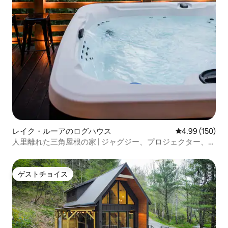
レイク・ルーアのログハウス
レビュー150件
4.99 (150)
人里離れた三角屋根の家 | ジャグジー、プロジェクター、絶
景
ゲストチョイス
ゲストチョイス