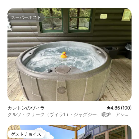
フ*湖
スーパーホスト
スーパーホスト
カントンのヴィラ
レビュー100件
4.86 (100)
クルソ・クリーク（ヴィラ1 ）- ジャグジー、暖炉、アシュ
ビル
ゲストチョイス
ゲストチョイス