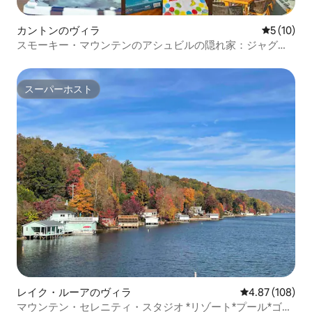
カントンのヴィラ
レビュー1
5 (10)
スモーキー・マウンテンのアシュビルの隠れ家：ジャグジ
ー、サウナ、ゲームルーム
スーパーホスト
スーパーホスト
レイク・ルーアのヴィラ
レビュー108件
4.87 (108)
マウンテン・セレニティ・スタジオ *リゾート*プール*ゴル