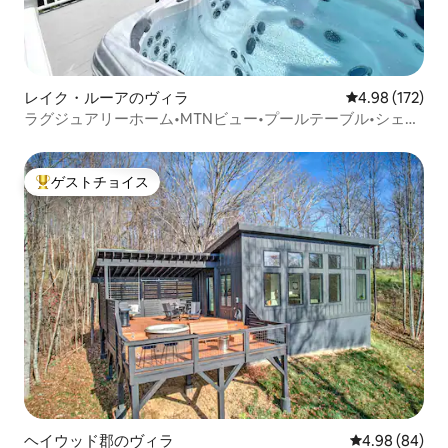
レイク・ルーアのヴィラ
レビュー172件
4.98 (172)
ラグジュアリーホーム•MTNビュー•プールテーブル•シェフ
キッチン•ファイヤーピット
ゲストチョイス
大好評のゲストチョイスです。
ヘイウッド郡のヴィラ
レビュー84件
4.98 (84)