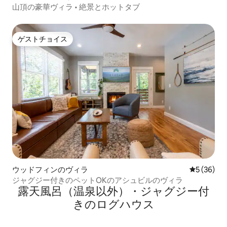
山頂の豪華ヴィラ • 絶景とホットタブ
ゲストチョイス
ゲストチョイス
ウッドフィンのヴィラ
レビュー3
5 (36)
ジャグジー付きのペットOKのアシュビルのヴィラ
露天風呂（温泉以外）・ジャグジー付
きのログハウス