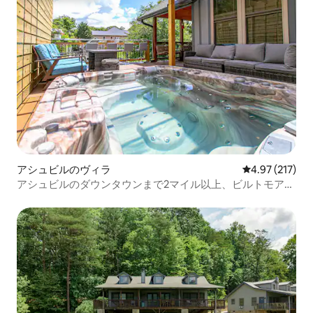
アシュビルのヴィラ
レビュー217件
4.97 (217)
アシュビルのダウンタウンまで2マイル以上、ビルトモアま
で5マイル。