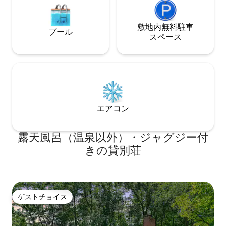
敷地内無料駐⁠車
プール
ス⁠ペ⁠ー⁠ス
エアコン
露天風呂（温泉以外）・ジャグジー付
きの貸別荘
ゲストチョイス
ゲストチョイス