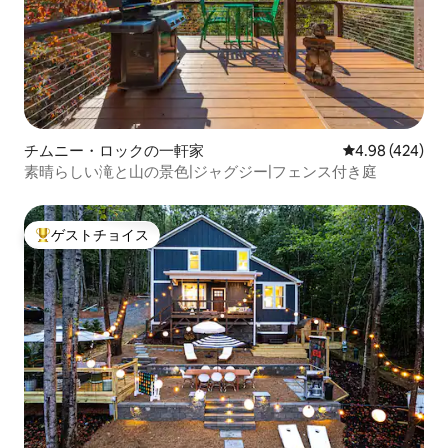
チムニー・ロックの一軒家
レビュー424件
4.98 (424)
素晴らしい滝と山の景色|ジャグジー|フェンス付き庭
ゲストチョイス
大好評のゲストチョイスです。