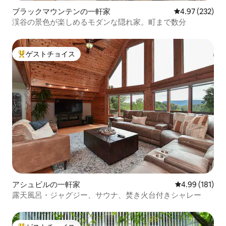
ブラックマウンテンの一軒家
レビュー232件
4.97 (232)
渓谷の景色が楽しめるモダンな隠れ家。町まで数分
ゲストチョイス
大好評のゲストチョイスです。
アシュビルの一軒家
レビュー181件
4.99 (181)
露天風呂・ジャグジー、サウナ、焚き火台付きシャレー