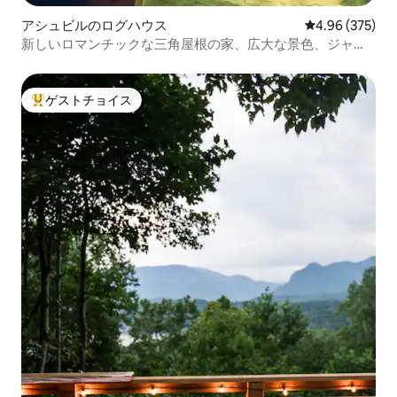
アシュビルのログハウス
レビュー375件
4.96 (375)
新しいロマンチックな三角屋根の家、広大な景色、ジャグ
ジー、ペットOK
ゲストチョイス
大好評のゲストチョイスです。