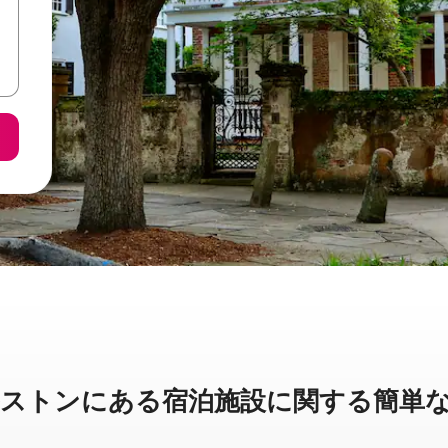
ンに⁠あ⁠る宿⁠泊⁠施⁠設⁠に関⁠す⁠る簡⁠単⁠な