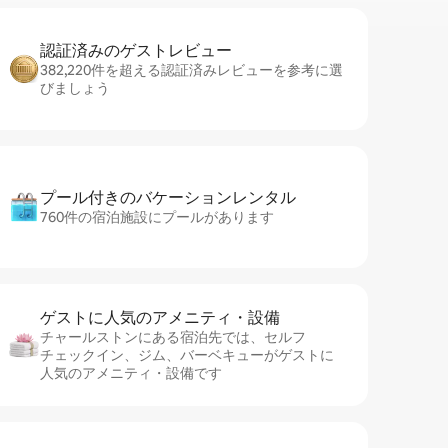
認証済みのゲ⁠ス⁠ト⁠レ⁠ビ⁠ュ⁠ー
382,220件を超える認証済みレビューを参考に選
びましょう
プール付きのバ⁠ケ⁠ー⁠シ⁠ョ⁠ンレ⁠ン⁠タ⁠ル
760件の宿泊施設にプールがあります
ゲストに人⁠気⁠のア⁠メ⁠ニ⁠テ⁠ィ・設⁠備
チャールストンにある宿泊先では、セ⁠ル⁠フ
チ⁠ェ⁠ッ⁠ク⁠イ⁠ン、ジム、バーベキューがゲストに
人気のアメニティ・設備です