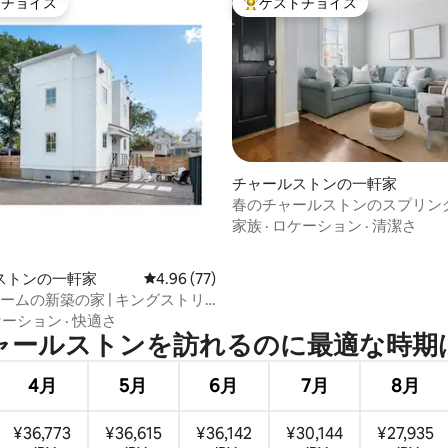
トチョイス
ゲストチョイス
ゲストチョイスです。
大好評のゲストチョイスです。
チャールストンの一軒家
春のチャールストンのスプリン
4.92つ星の平均評価
ートで完璧な写真撮影
家族
·
ロケーション
·
清潔さ
ストンの一軒家
レビュー77件、5つ星中4.96つ星の平均評価
4.96 (77)
ームの新築の家 | キングストリ
ロック | MUSC | ベランダ
ケーション
·
快適さ
ールストンを訪⁠れ⁠るの⁠に最⁠適⁠な時⁠期⁠
4月
5月
6月
7月
8月
¥36,773
¥36,615
¥36,142
¥30,144
¥27,935