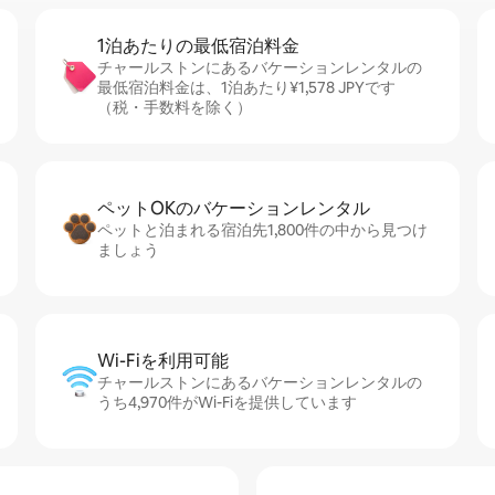
1泊あたりの最⁠低⁠宿⁠泊⁠料⁠金
チャールストンにあるバケーションレンタルの
最低宿泊料金は、1泊あたり¥1,578 JPYです
（税・手数料を除く）
ペットOKのバ⁠ケ⁠ー⁠シ⁠ョ⁠ンレ⁠ン⁠タ⁠ル
ペットと泊まれる宿泊先1,800件の中から見つけ
ましょう
Wi-Fiを利⁠用⁠可⁠能
チャールストンにあるバケーションレンタルの
うち4,970件がWi-Fiを提供しています