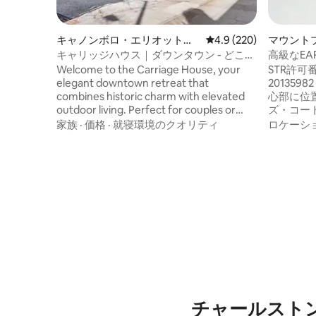
キャノンボロ・エリオットボ
レビュー220件、5つ星
4.9 (220)
マウント
ロの一軒家
キャリッジハウス｜ダウンタウン - どこへ
高級なEAR
でも歩いて行けます！
シェムク
Welcome to the Carriage House, your
STR許可番
elegant downtown retreat that
20135982 歴史的なオールドビレッジの中
combines historic charm with elevated
心部に位
outdoor living. Perfect for couples or
ズ・コー
small groups wanting privacy, style, and
ケールホ
家族
·
価格
·
就寝環境のクオリティ
ロケーシ
unforgettable rooftop views, all while
の魅力を
being steps from Charleston’s best
クのバー
dining, shopping, and cultural spots.
ジのショ
ラホール
て毎週開
食品直売
ーサー・
のダウン
ンド・オ
て自転車
チャールスト