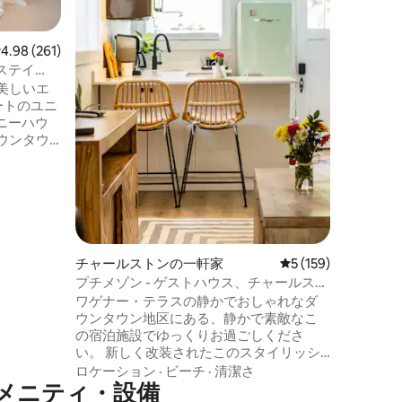
をお探し
さな家族に最
ン！ゲス
レビュー261件、5つ星中4.98つ星の平均評価
4.98 (261)
バー、音
ステイ
マーケッ
ーチ）
の美しいエ
ート係留
ートのユニ
圏内です
ニーハウ
ンとフォ
ットに勝
ペット料金
イベート
スタブを
e
カップ
チャールストンの一軒家
レビュー159件、5
5 (159)
お身体の
プチメゾン - ゲストハウス、チャールスト
最適で
ンのダウンタウン
ワゲナー・テラスの静かでおしゃれなダ
ウンタウン地区にある、静かで素敵なこ
の宿泊施設でゆっくりお過ごしくださ
い。 新しく改装されたこのスタイリッシ
ュなゲストハウスは、歴史的なチャール
ロケーション
·
ビーチ
·
清潔さ
メニティ・設備
ストンの中心部からわずか2マイルのとこ