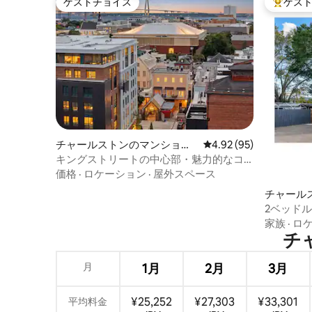
ゲストチョイス
ゲス
ゲストチョイス
大好評の
チャールストンのマンショ
レビュー95件、5つ星中
4.92 (95)
ン・アパート
キングストリートの中心部・魅力的なコ
ンドミニアム・プライベートバルコニー
価格
·
ロケーション
·
屋外スペース
チャール
2ベッドル
ートまで4ブ
家族
·
ロ
チャ
月
1月
2月
3月
¥25,252
¥27,303
¥33,301
平均料金