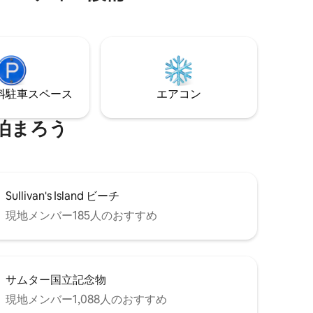
ろにあります。 Petite Maisonは、この人
気のダウンタウン地区で地元の人のよう
に暮らしたいカップルやシングルにぴっ
たりの宿泊先です。 ハンプトンパークや
市内の最高のレストランやバーまで、静
かな散歩や自転車に乗ってお楽しみくだ
さい。 住宅用短期宿泊事業許可証#
⁠車ス⁠ペ⁠ー⁠ス
エアコン
OP2023 -04086
泊まろう
Sullivan's Island ビーチ
現地メンバー185人のおすすめ
サムター国立記念物
現地メンバー1,088人のおすすめ