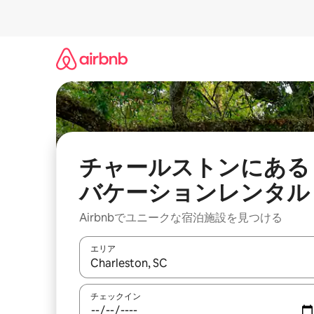
コ
ン
テ
ン
ツ
に
ス
キ
ッ
プ
チャールストンにある
バケーションレンタル
Airbnbでユニークな宿泊施設を見つける
エリア
検索結果が表示されたら、上下の矢印キーを使っ
チェックイン