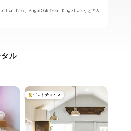
ont Park、Angel Oak Tree、King Streetなどの人
ンタル
James I
ゲストチョイス
ゲス
大好評のゲストチョイスです。
大好評
レストラ
て美しく
Curle
トンで最
しくてプ
です。 
えたこの
家族
·
ロ