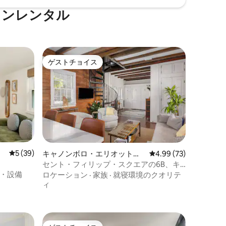
ョンレンタル
ゲストチョイス
ゲストチョイス
レビュー39件、5つ星中5つ星の平均評価
5 (39)
キャノンボロ・エリオットボ
レビュー73件、5つ星
4.99 (73)
ロの一軒家
セント・フィリップ・スクエアの6B、キ
ングストリートまで1ブロック
・設備
ロケーション
·
家族
·
就寝環境のクオリテ
ィ