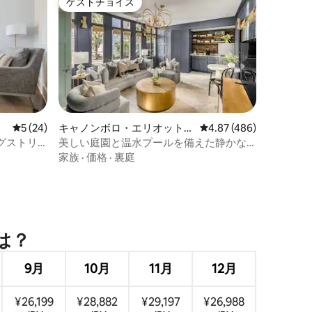
ゲストチョイス
ゲストチョイス
レビュー24件、5つ星中5つ星の平均評価
5 (24)
キャノンボロ・エリオットボ
レビュー486件、5つ星
4.87 (486)
ロのヴィラ
グストリ
美しい庭園と温水プールを備えた静かな
コテージ
家族
·
価格
·
裏庭
は⁠？
9月
10月
11月
12月
¥26,199
¥28,882
¥29,197
¥26,988