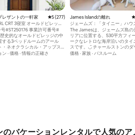
中4.9つ星の平均評価
プレザントの一軒家
レビュー277件、5つ星中5つ星の平均評価
5 (277)
James Islandの離れ
L CRT 3寝室 オールドビレッジ/
ジェームズ：「タイニー」ハウ
リーク
（ダウンタウン＆フォーリービ
号#ST250176 事業許可番号#
The Jamesは、ジェームズ島
リアに位置する、530平方フィ
置する3ベッドルームのアール
ークなレトロな海岸沿いのタイ
ト・ネオクラシカル・アップス
スです。◡̈ チャールストンのダウンタウ
ームは、ローカントリーの生活
ンまで10分 フォリー・ビーチまで12分 レ
ョン
·
価格
·
情報の正確さ
価格
·
家族
·
バスルーム
提供しています。シェムクリー
ストランまで徒歩圏内 The Jamesは最大6
＆レストラン、オールドビレッ
名様と犬2匹様まで宿泊可能（
ップ＆レストラン、アルハンブ
なし）で、フェンス付きのプラ
、ピットセントブリッジ、そし
庭と、屋外シャワーと猫足のバ
催されるローカントリー最高の
備えたパティオを誇っています！ Th
所からわずか1ブロックです！ア
Jamesは、お一人での旅行者、
ラヴェネル橋、チャールストン
ル、ご家族、犬連れの旅行者、
タウン、サリバンズ島、アイラ
不自由な方、お友達グループに
ブ・ペンインスラビーチはすべ
す。 #BNB-2023-02
で行ける距離です。
ンのバケーションレンタルで人気のア