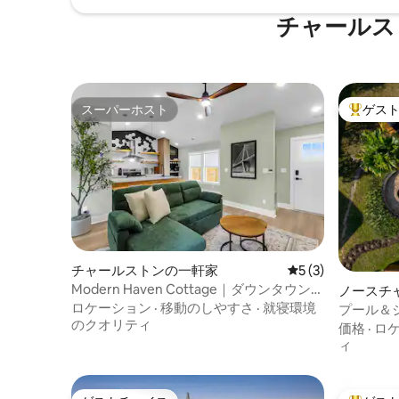
チャールス
スーパーホスト
ゲス
スーパーホスト
大好評の
チャールストンの一軒家
レビュー3件、5
5 (3)
Modern Haven Cottage｜ダウンタウンと
ノースチ
ビーチの近く
ロケーション
·
移動のしやすさ
·
就寝環境
家
プール＆
のクオリティ
ムセンタ
価格
·
ロ
く
ィ