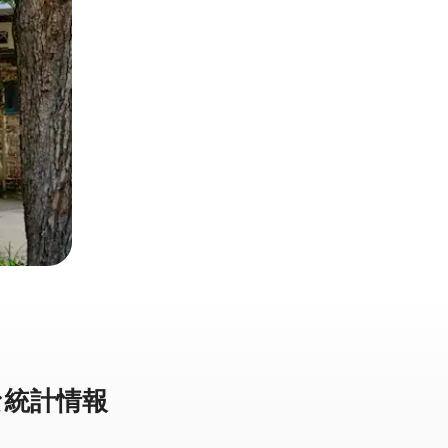
統⁠計⁠情⁠報