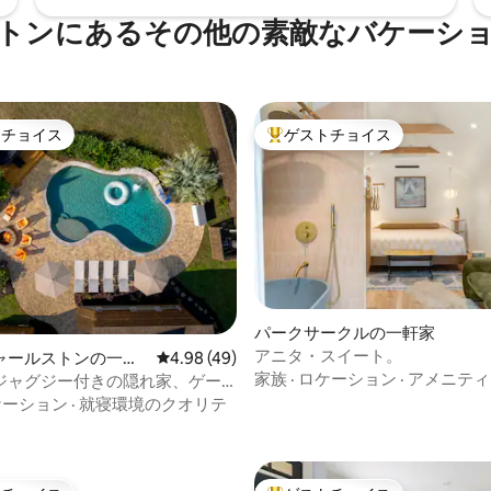
トンにあるその他の素敵なバケーシ
トチョイス
ゲストチョイス
ゲストチョイスです。
大好評のゲストチョイスです。
つ星中5つ星の平均評価
パークサークルの一軒家
アニタ・スイート。
ャールストンの一軒
レビュー49件、5つ星中4.98つ星の平均評価
4.98 (49)
家族
·
ロケーション
·
アメニティ
ジャグジー付きの隠れ家、ゲー
ー、85インチテレビ、空港の近
ケーション
·
就寝環境のクオリテ