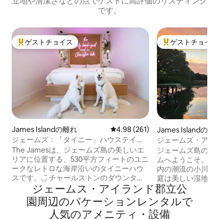
立地や清潔さなどの点でゲストに高評価のリスティング
です。
ゲストチョイス
ゲストチョイス
大好評のゲストチョイスです。
大好評のゲストチ
James Islandの離れ
レビュー261件、5つ星中4.98
4.98 (261)
James Islandの
ジェームズ：「タイニー」ハウステイ
ジェームズ・アイ
（ダウンタウン＆フォーリービーチ）
トリート|水上|
The Jamesは、ジェームズ島の美しいエ
ジェームズ島の私
リアに位置する、530平方フィートのユニ
ムへようこそ。静
ークなレトロな海岸沿いのタイニーハウ
内の潮流の小川沿
スです。◡̈ チャールストンのダウンタウ
庭は美しい湿地帯
ジェームス・アイランド郡立公
ンまで10分 フォリー・ビーチまで12分 レ
スできるため、素
ストランまで徒歩圏内 The Jamesは最大
ます。 ダウンタウンから7分、フォーリー
園⁠周⁠辺⁠のバ⁠ケ⁠ー⁠シ⁠ョ⁠ン⁠レ⁠ン⁠タ⁠ル⁠で
6名様と犬2匹様まで宿泊可能（ペット料
ビーチから10分です。 ジェーム
人⁠気⁠のア⁠メ⁠ニ⁠テ⁠ィ⁠・⁠設⁠備
金なし）で、フェンス付きのプライベー
心部に位置し、チ