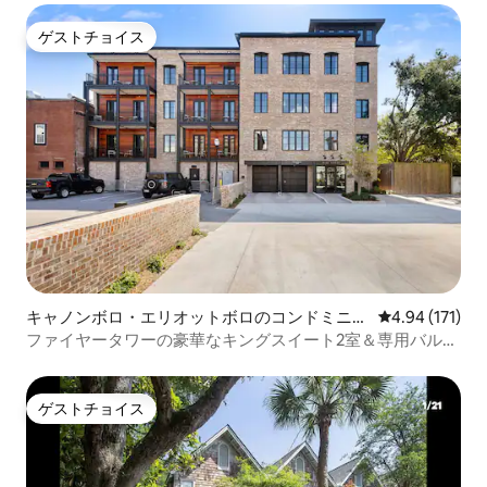
ゲストチョイス
ゲストチョイス
キャノンボロ・エリオットボロのコンドミニア
レビュー171件
4.94 (171)
ム
ファイヤータワーの豪華なキングスイート2室＆専用バルコ
ニー
ゲストチョイス
ゲストチョイス