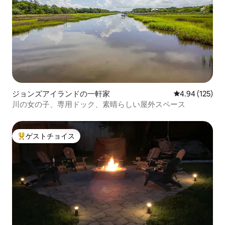
ジョンズアイランドの一軒家
レビュー125件
4.94 (125)
川の女の子、専用ドック、素晴らしい屋外スペース
ゲストチョイス
大好評のゲストチョイスです。