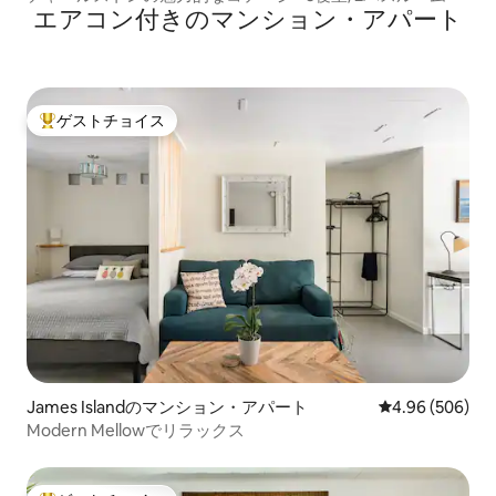
エアコン付きのマンション・アパート
ゲストチョイス
大好評のゲストチョイスです。
James Islandのマンション・アパート
レビュー506件
4.96 (506)
Modern Mellowでリラックス