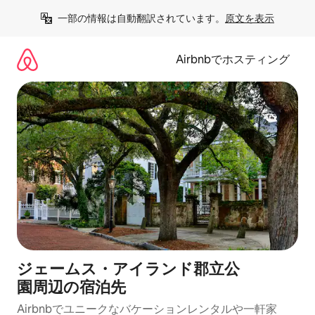
コ
一部の情報は自動翻訳されています。
原文を表示
ン
テ
ン
Airbnbでホスティング
ツ
に
ス
キ
ッ
プ
ジェームス・アイランド郡立公
園⁠周⁠辺⁠の宿⁠泊⁠先
Airbnbでユニークなバ⁠ケ⁠ー⁠シ⁠ョ⁠ンレ⁠ン⁠タ⁠ルや一⁠軒⁠家