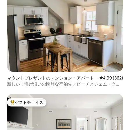
マウントプレザントのマンション・アパート
レビュー362件
4.99 (362)
新しい！海岸沿いの閑静な宿泊先／ビーチとシェム・クリ
ークまで自転車で行こう
ゲストチョイス
大好評のゲストチョイスです。