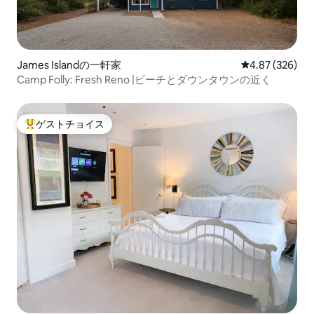
James Islandの一軒家
レビュー326件
4.87 (326)
Camp Folly: Fresh Reno |ビーチとダウンタウンの近く
ゲストチョイス
大好評のゲストチョイスです。