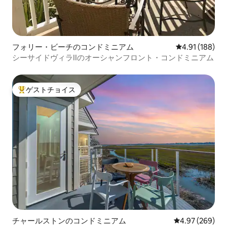
フォリー・ビーチのコンドミニアム
レビュー188件
4.91 (188)
シーサイドヴィラIIのオーシャンフロント・コンドミニアム
ゲストチョイス
大好評のゲストチョイスです。
チャールストンのコンドミニアム
レビュー269件
4.97 (269)