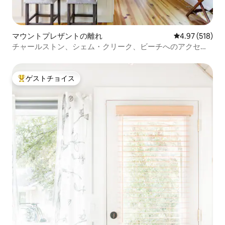
マウントプレザントの離れ
レビュー518件
4.97 (518)
チャールストン、シェム・クリーク、ビーチへのアクセス
に便利なゲストハウス
ゲストチョイス
大好評のゲストチョイスです。