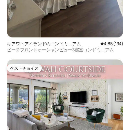
キアワ・アイランドのコンドミニアム
レビュー134件
4.85 (134)
ビーチフロントオーシャンビュー3寝室コンドミニアム
ゲストチョイス
ゲストチョイス