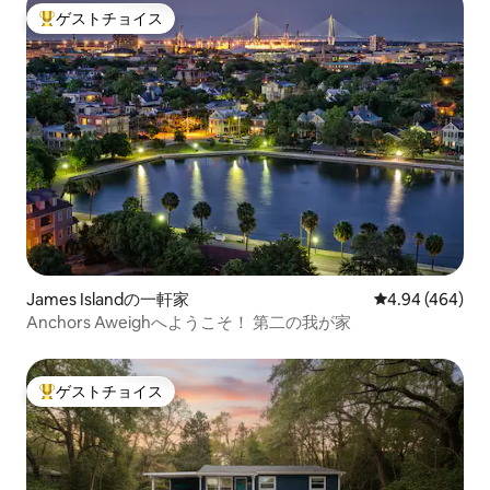
ゲストチョイス
大好評のゲストチョイスです。
James Islandの一軒家
レビュー464件
4.94 (464)
Anchors Aweighへようこそ！ 第二の我が家
ゲストチョイス
大好評のゲストチョイスです。