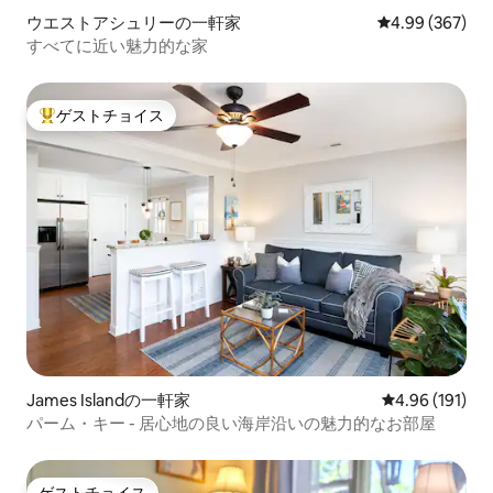
ウエストアシュリーの一軒家
レビュー367件
4.99 (367)
すべてに近い魅力的な家
ゲストチョイス
大好評のゲストチョイスです。
James Islandの一軒家
レビュー191件
4.96 (191)
パーム・キー - 居心地の良い海岸沿いの魅力的なお部屋