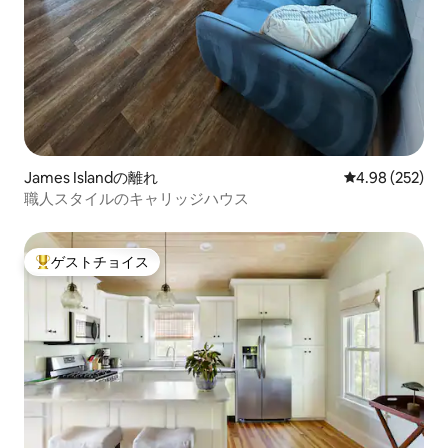
James Islandの離れ
レビュー252件
4.98 (252)
職人スタイルのキャリッジハウス
ゲストチョイス
大好評のゲストチョイスです。