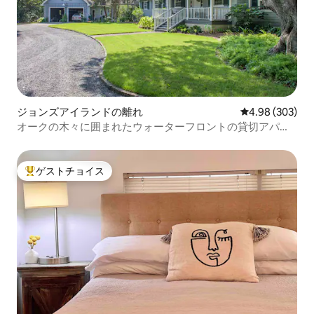
ジョンズアイランドの離れ
レビュー303件
4.98 (303)
オークの木々に囲まれたウォーターフロントの貸切アパー
ト
ゲストチョイス
大好評のゲストチョイスです。