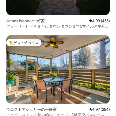
James Islandの一軒家
レビュー455件
4.99 (455)
フォーリービーチまたはダウンタウンまで5マイルの平和な
避難所
ゲストチョイス
大好評のゲストチョイスです。
ウエストアシュリーの一軒家
レビュー254件
4.97 (254)
チャールストンの魅力的なコテージ - 3寝室/2バスルーム