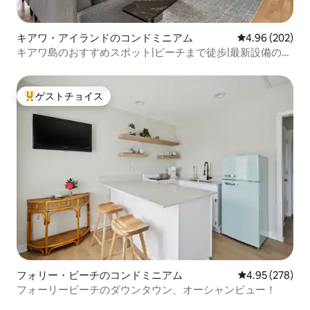
キアワ・アイランドのコンドミニアム
レビュー202件
4.96 (202)
キアワ島のおすすめスポット|ビーチまで徒歩|最新設備のコ
ンドミニアム
ゲストチョイス
大好評のゲストチョイスです。
フォリー・ビーチのコンドミニアム
レビュー278件
4.95 (278)
フォーリービーチのダウンタウン、オーシャンビュー！