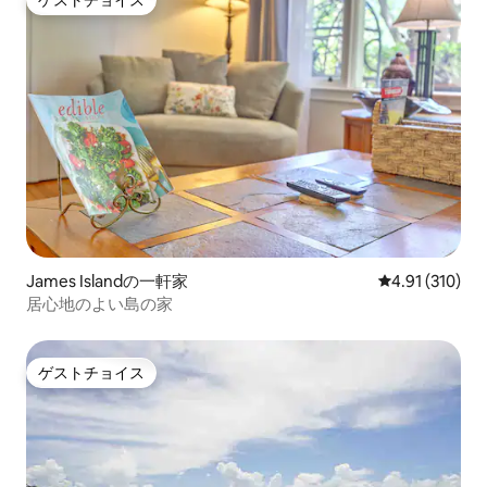
ゲストチョイス
ゲストチョイス
James Islandの一軒家
レビュー310件
4.91 (310)
居心地のよい島の家
ゲストチョイス
ゲストチョイス