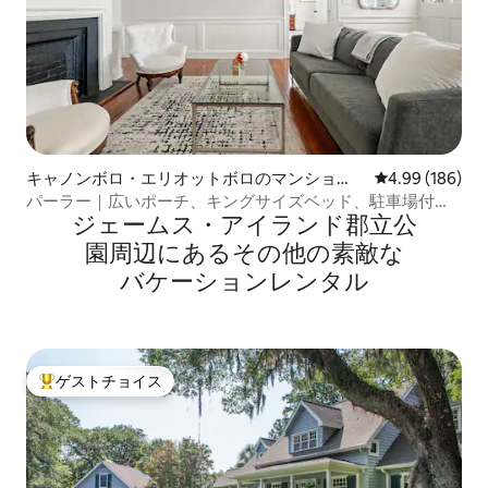
キャノンボロ・エリオットボロのマンショ
レビュー186件
4.99 (186)
ン・アパート
パーラー｜広いポーチ、キングサイズベッド、駐車場付き
ジェームス・アイランド郡立公
の1ベッドルーム
園⁠周⁠辺⁠に⁠あ⁠るそ⁠の⁠他⁠の素⁠敵⁠な
バ⁠ケ⁠ー⁠シ⁠ョ⁠ン⁠レ⁠ン⁠タ⁠ル
ゲストチョイス
大好評のゲストチョイスです。