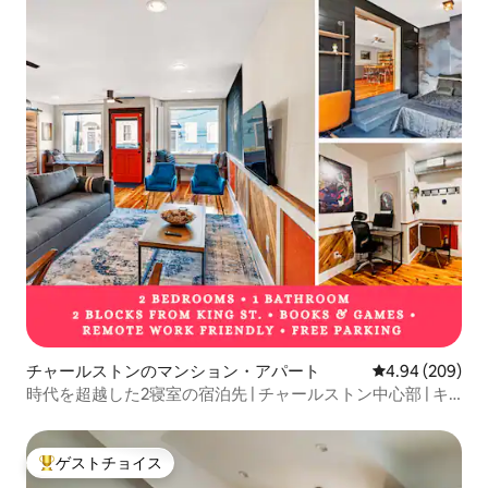
チャールストンのマンション・アパート
レビュー209件
4.94 (209)
時代を超越した2寝室の宿泊先 | チャールストン中心部 | キ
ングストリート
ゲストチョイス
大好評のゲストチョイスです。