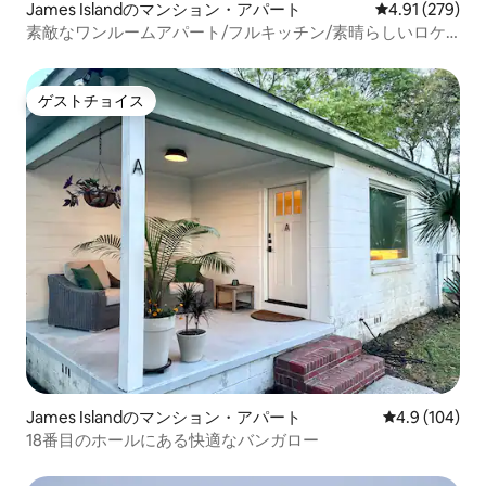
James Islandのマンション・アパート
レビュー279件
4.91 (279)
素敵なワンルームアパート/フルキッチン/素晴らしいロケ
ーション！
ゲストチョイス
ゲストチョイス
James Islandのマンション・アパート
レビュー104
4.9 (104)
18番目のホールにある快適なバンガロー