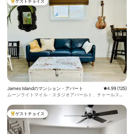
ゲストチョイス
大好評のゲストチョイスです。
James Islandのマンション・アパート
レビュー125件
4.99 (125)
ムーンライトマイル・スタジオアパールト、チャールスト
ン/フォリー
ゲストチョイス
大好評のゲストチョイスです。