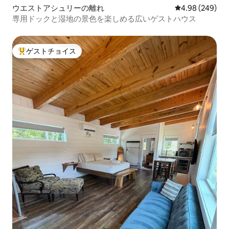
ウエストアシュリーの離れ
レビュー249件
4.98 (249)
専用ドックと湿地の景色を楽しめる広いゲストハウス
ゲストチョイス
大好評のゲストチョイスです。