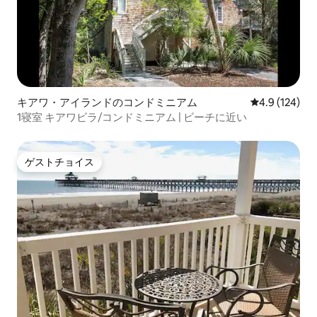
キアワ・アイランドのコンドミニアム
レビュー124
4.9 (124)
1寝室 キアワビラ/コンドミニアム | ビーチに近い
ゲストチョイス
ゲストチョイス