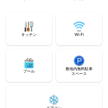
ト庭と、屋外シャワーと猫足のバスタブ
の場所にアクセスできます
を備えたパティオを誇っています！ The
備隊の認定船長と
Jamesは、お一人での旅行者、カップ
ベートツアーを割
ル、ご家族、犬連れの旅行者、お身体の
す。 夏は混み合
不自由な方、お友達グループに最適で
約ください。 写真
す。 #BNB-2023-02
Huckleberry_B
い。
キッチン
Wi-Fi
敷地内無料駐⁠車
プール
ス⁠ペ⁠ー⁠ス
エアコン