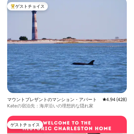
ゲストチョイス
大好評のゲストチョイスです。
マウントプレザントのマンション・アパート
レビュー428件
4.94 (428)
Kateの宿泊先：海岸沿いの理想的な隠れ家
ゲストチョイス
ゲストチョイス