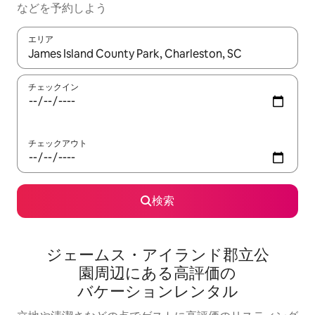
な⁠ど⁠を予⁠約⁠し⁠よ⁠う
エリア
検索結果が表示されたら、上下の矢印キーを使って移動するか、
チェックイン
チェックアウト
検索
ジェームス・アイランド郡立公
園⁠周⁠辺⁠に⁠あ⁠る高⁠評⁠価⁠の
バ⁠ケ⁠ー⁠シ⁠ョ⁠ン⁠レ⁠ン⁠タ⁠ル