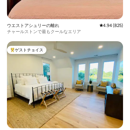
ウエストアシュリーの離れ
レビュー825件
4.94 (825)
チャールストンで最もクールなエリア
ゲストチョイス
大好評のゲストチョイスです。